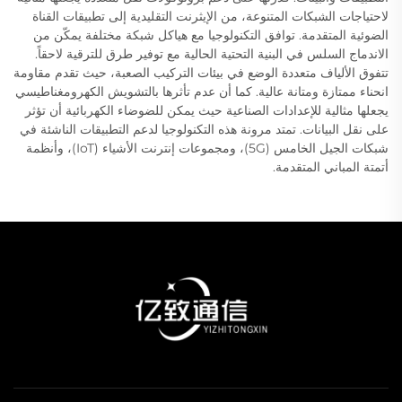
لاحتياجات الشبكات المتنوعة، من الإيثرنت التقليدية إلى تطبيقات القناة
الضوئية المتقدمة. توافق التكنولوجيا مع هياكل شبكة مختلفة يمكّن من
الاندماج السلس في البنية التحتية الحالية مع توفير طرق للترقية لاحقاً.
تتفوق الألياف متعددة الوضع في بيئات التركيب الصعبة، حيث تقدم مقاومة
انحناء ممتازة ومتانة عالية. كما أن عدم تأثرها بالتشويش الكهرومغناطيسي
يجعلها مثالية للإعدادات الصناعية حيث يمكن للضوضاء الكهربائية أن تؤثر
على نقل البيانات. تمتد مرونة هذه التكنولوجيا لدعم التطبيقات الناشئة في
شبكات الجيل الخامس (5G)، ومجموعات إنترنت الأشياء (IoT)، وأنظمة
أتمتة المباني المتقدمة.