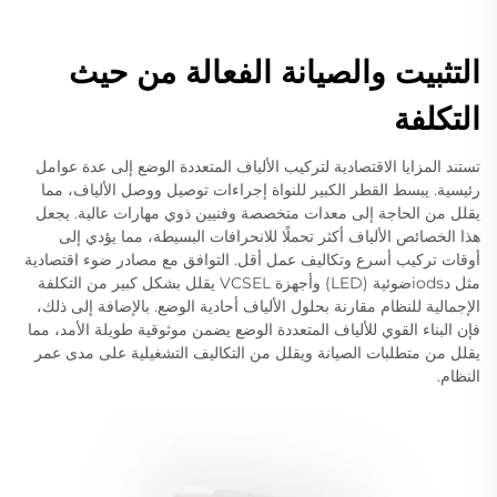
التثبيت والصيانة الفعالة من حيث
التكلفة
تستند المزايا الاقتصادية لتركيب الألياف المتعددة الوضع إلى عدة عوامل
رئيسية. يبسط القطر الكبير للنواة إجراءات توصيل ووصل الألياف، مما
يقلل من الحاجة إلى معدات متخصصة وفنيين ذوي مهارات عالية. يجعل
هذا الخصائص الألياف أكثر تحملًا للانحرافات البسيطة، مما يؤدي إلى
أوقات تركيب أسرع وتكاليف عمل أقل. التوافق مع مصادر ضوء اقتصادية
مثل دiodsضوئية (LED) وأجهزة VCSEL يقلل بشكل كبير من التكلفة
الإجمالية للنظام مقارنة بحلول الألياف أحادية الوضع. بالإضافة إلى ذلك،
فإن البناء القوي للألياف المتعددة الوضع يضمن موثوقية طويلة الأمد، مما
يقلل من متطلبات الصيانة ويقلل من التكاليف التشغيلية على مدى عمر
النظام.