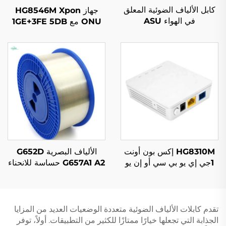
كابل الألياف الضوئية المعلق
جهاز HG8546M Xpon
في الهواء ASU
ONU مع 1GE+3FE 5DB
WIFI FTTH
HG8310M إكس بون أونت
الألياف البصرية G652D
1جي إي يو بي سي أو إن يو
G657A1 A2 حساسة للانحناء
الأصلي أحادي الوضع بلون
أصلي
تقدم كابلات الألياف الضوئية متعددة الوضعيات العديد من المزايا
الجذابة التي تجعلها خيارًا ممتازًا للكثير من التطبيقات. أولاً، توفر