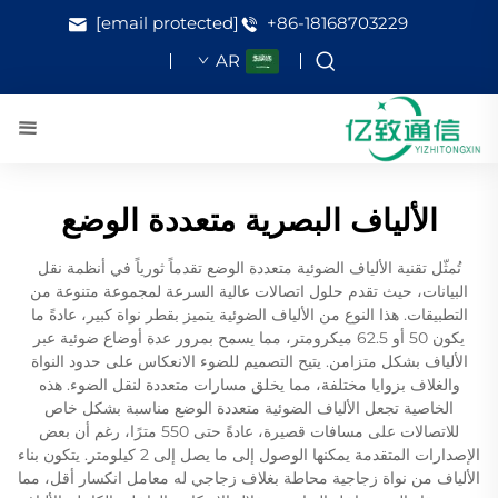
[email protected]
+86-18168703229
AR
الألياف البصرية متعددة الوضع
تُمثّل تقنية الألياف الضوئية متعددة الوضع تقدماً ثورياً في أنظمة نقل
البيانات، حيث تقدم حلول اتصالات عالية السرعة لمجموعة متنوعة من
التطبيقات. هذا النوع من الألياف الضوئية يتميز بقطر نواة كبير، عادةً ما
يكون 50 أو 62.5 ميكرومتر، مما يسمح بمرور عدة أوضاع ضوئية عبر
الألياف بشكل متزامن. يتيح التصميم للضوء الانعكاس على حدود النواة
والغلاف بزوايا مختلفة، مما يخلق مسارات متعددة لنقل الضوء. هذه
الخاصية تجعل الألياف الضوئية متعددة الوضع مناسبة بشكل خاص
للاتصالات على مسافات قصيرة، عادةً حتى 550 مترًا، رغم أن بعض
الإصدارات المتقدمة يمكنها الوصول إلى ما يصل إلى 2 كيلومتر. يتكون بناء
الألياف من نواة زجاجية محاطة بغلاف زجاجي له معامل انكسار أقل، مما