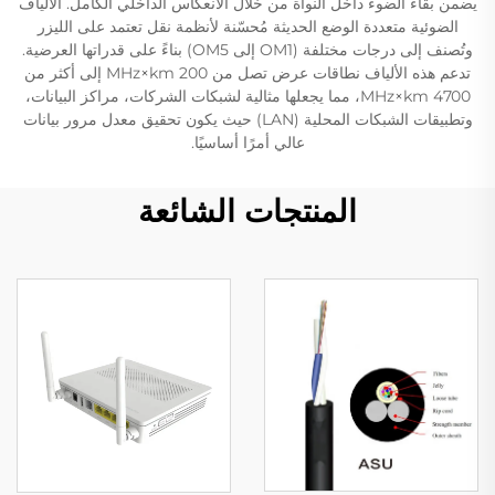
يضمن بقاء الضوء داخل النواة من خلال الانعكاس الداخلي الكامل. الألياف
الضوئية متعددة الوضع الحديثة مُحسّنة لأنظمة نقل تعتمد على الليزر
وتُصنف إلى درجات مختلفة (OM1 إلى OM5) بناءً على قدراتها العرضية.
تدعم هذه الألياف نطاقات عرض تصل من 200 MHz×km إلى أكثر من
4700 MHz×km، مما يجعلها مثالية لشبكات الشركات، مراكز البيانات،
وتطبيقات الشبكات المحلية (LAN) حيث يكون تحقيق معدل مرور بيانات
عالي أمرًا أساسيًا.
المنتجات الشائعة