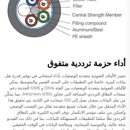
أداء حزمة ترددية متفوق
تتميز الألياف الضوئية متعددة الوضعيات بأداء استثنائي في توفير قدرة نقل
بيانات كبيرة، خاصةً في التطبيقات على المدى القصير والمتوسط. يمكن
للألياف الضوئية متعددة الوضعيات من الفئة OM4 و OM5 الحديثة دعم
منتجات النطاق الترددي-المسافة التي تتجاوز 4700 MHz×km، مما يمكّن
من نقل البيانات بمعدل يصل إلى 100 جيجابت في الثانية. يتم تحقيق هذا
الأداء المذهل من خلال تقنيات تصنيع متقدمة تقلل من التشتت الوضعي
وتُحسّن من ملف مؤشر الانكسار. توفر القدرة الكبيرة على النطاق
الترددي نقلًا سلسًا للتطبيقات المستهلكة للبيانات، بما في ذلك بث الفيديو
بدقة عالية، والحوسبة السحابية، ومعالجة البيانات في الوقت الحقيقي.