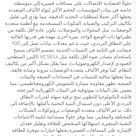
حلولًا اقتصادية للاتصالات على مسافات قصيرة إلى متوسطة،
خاصة في بيئات المؤسسات. الحجم الأكبر لنواة الألياف المتعددة
يجعلها أكثر تحملًا لمتطلبات التحديد الدقيقة، مما يؤدي إلى تقليل
تكاليف التركيب والصيانة. المكونات المستخدمة مع أنظمة متعددة
الوضعيات، مثل المحولات والموصلات، تكون عادة أقل تكلفة من
نظيراتها ذات الوضع الواحد. ميزة أخرى مهمة هي قدرتها العالية
على النطاق الترددي، حيث تدعم معدلات بيانات تصل إلى 100
جيجابت في الثانية في التثبيتات الحديثة. تصميم الألياف يسمح
باستخدام مصادر ضوء أقل تكلفة مثل VCSELs (الليزر السطحي
العمودي لإصدار الكهروضوئيات)، مما يقلل بشكل أكبر من تكاليف
النظام. كما توفر الألياف متعددة الوضعيات مرونة ومتانة فائقة،
مما يجعلها مثالية للتثبيتات في المساحات الضيقة والبيئات
الصعبة. تظهر مقاومة ممتازة للتشويش الكهرومغناطيسي، مما
يضمن نقل البيانات بموثوقية في البيئات الكهربائية المزعجة.
قابلية التكنولوجيا للتطوير تتيح ترقية سهلة لقدرات النطاق
الترددي الأعلى دون استبدال البنية التحتية بأكملها. بالإضافة إلى
ذلك، تدعم الألياف متعددة الوضعيات بروتوكولات الشبكات
المختلفة والمعايير، مما يوفر حلولًا مستدامة لتلبية الاحتياجات
التقنية المتغيرة. استهلاكها المنخفض للطاقة وتقليل فقدان
الإشارة على المسافات القصيرة يجعلها خيارات موفرة للطاقة