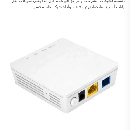
بالنسبة لشبكات الشركات ومراكز البيانات، فإن هذا يعني سرعات نقل
بيانات أسرع، وانخفاض.latency وأداء شبكة عام محسن.