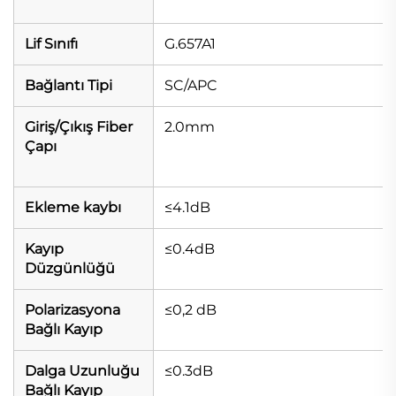
Lif Sınıfı
G.657A1
Bağlantı Tipi
SC/APC
Giriş/Çıkış Fiber
2.0mm
Çapı
Ekleme kaybı
≤4.1dB
Kayıp
≤0.4dB
Düzgünlüğü
Polarizasyona
≤0,2 dB
Bağlı Kayıp
Dalga Uzunluğu
≤0.3dB
Bağlı Kayıp