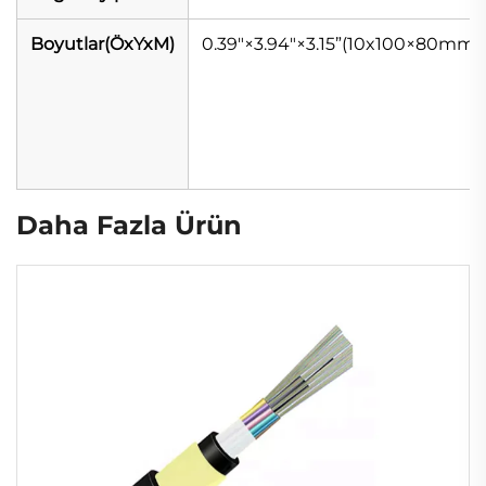
Boyutlar(ÖxYxM)
0.39"×3.94"×3.15”(10x100×80mm)
Daha Fazla Ürün