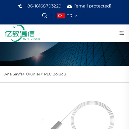
+86-18168703229
[email protected]
TR
>
Ana Sayfa>
Ürünler
PLC Bölücü