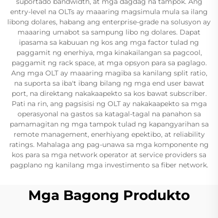
suportado bandwidth, at mga dagdag na tampok. Ang
entry-level na OLTs ay maaaring magsimula mula sa ilang
libong dolares, habang ang enterprise-grade na solusyon ay
maaaring umabot sa sampung libo ng dolares. Dapat
ipasama sa kabuuan ng kos ang mga factor tulad ng
paggamit ng enerhiya, mga kinakailangan sa pagcool,
paggamit ng rack space, at mga opsyon para sa paglago.
Ang mga OLT ay maaaring magiba sa kanilang split ratio,
na suporta sa iba't ibang bilang ng mga end user bawat
port, na direktang nakakaapekto sa kos bawat subscriber.
Pati na rin, ang pagsisisi ng OLT ay nakakaapekto sa mga
operasyonal na gastos sa katagal-tagal na panahon sa
pamamagitan ng mga tampok tulad ng kapangyarihan sa
remote management, enerhiyang epektibo, at reliability
ratings. Mahalaga ang pag-unawa sa mga komponente ng
kos para sa mga network operator at service providers sa
pagplano ng kanilang mga investimento sa fiber network.
Mga Bagong Produkto