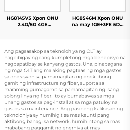
HG8145V5 Xpon ONU
HG8546M Xpon ONU
2.4G/5G 4GE
na may 1GE+3FE 5DB
4Antennas
WIFI FTTH
Ang pagsasakop sa teknolohiya ng OLT ay
nagbibigay ng ilang kumpletong mga benepisyo na
nagpapatibay sa kanyang gastos. Una, pinapagana
ng mga OLT ang malaking pagtaas ng mga gastos
sa operasyon sa pamamagitan ng epektibong
gamit ng infrastructure ng fiber, suporta sa
maraming gumagamit sa pamamagitan ng isang
solong linya ng fiber. Ito ay bumabawas sa mga
unang gastos sa pag-install at sa mga patuloy na
gastos sa maintenance. Ang pasibeng kalikasan ng
teknolohiya ay humihigit sa mas kaunti pang
aktibong bahagi sa network, humihintong sa mas
mababang paggamit ng enerhiya at mas