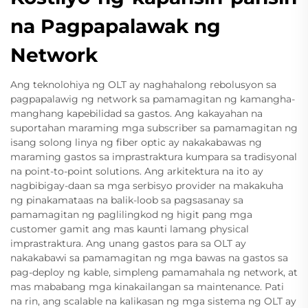
na Pagpapalawak ng
Network
Ang teknolohiya ng OLT ay naghahalong rebolusyon sa
pagpapalawig ng network sa pamamagitan ng kamangha-
manghang kapebilidad sa gastos. Ang kakayahan na
suportahan maraming mga subscriber sa pamamagitan ng
isang solong linya ng fiber optic ay nakakabawas ng
maraming gastos sa imprastraktura kumpara sa tradisyonal
na point-to-point solutions. Ang arkitektura na ito ay
nagbibigay-daan sa mga serbisyo provider na makakuha
ng pinakamataas na balik-loob sa pagsasanay sa
pamamagitan ng paglilingkod ng higit pang mga
customer gamit ang mas kaunti lamang physical
imprastraktura. Ang unang gastos para sa OLT ay
nakakabawi sa pamamagitan ng mga bawas na gastos sa
pag-deploy ng kable, simpleng pamamahala ng network, at
mas mababang mga kinakailangan sa maintenance. Pati
na rin, ang scalable na kalikasan ng mga sistema ng OLT ay