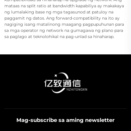
mataas na split ratio at bandwidth kapabiliya ay makakaya
ng lumalaking base ng mga tagasunod at patuloy na
paggamit ng datos. Ang forward-compatibility na ito ay
nagiging isang matalinong maagang pagpupuhunan para
sa mga operator ng network na gumagawa ng plano para
sa paglago at teknolohikal na pag-unlad sa hinaharap.
Mag-subscribe sa aming newsletter