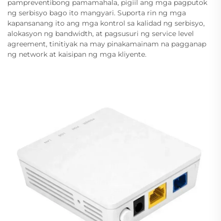
pampreventibong pamamahala, pigiil ang mga pagputok
ng serbisyo bago ito mangyari. Suporta rin ng mga
kapansanang ito ang mga kontrol sa kalidad ng serbisyo,
alokasyon ng bandwidth, at pagsusuri ng service level
agreement, tinitiyak na may pinakamainam na pagganap
ng network at kaisipan ng mga kliyente.