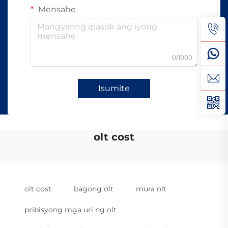
Mensahe
0/1000
Isumite
olt cost
olt cost
bagong olt
mura olt
pribisyong mga uri ng olt