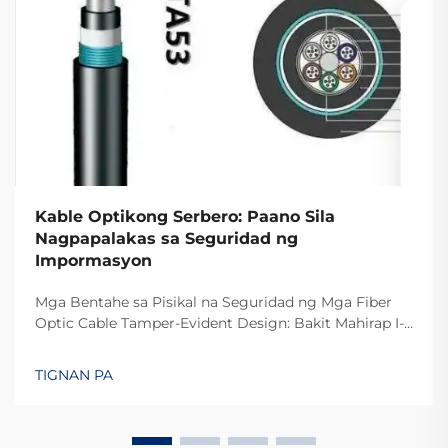
Kable Optikong Serbero: Paano Sila
Nagpapalakas sa Seguridad ng
Impormasyon
Mga Bentahe sa Pisikal na Seguridad ng Mga Fiber
Optic Cable Tamper-Evident Design: Bakit Mahirap I-
intercept ang Fiber Optics Ang dahilan kung bakit
mahirap i-tap ang mga fiber optic cable ay dahil
TIGNAN PA
nagpapadala sila ng data sa pamamagitan ng
liwanag sa halip na mga elektrikal na signal tulad ng
o...