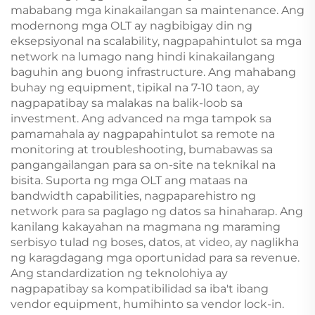
mababang mga kinakailangan sa maintenance. Ang
modernong mga OLT ay nagbibigay din ng
eksepsiyonal na scalability, nagpapahintulot sa mga
network na lumago nang hindi kinakailangang
baguhin ang buong infrastructure. Ang mahabang
buhay ng equipment, tipikal na 7-10 taon, ay
nagpapatibay sa malakas na balik-loob sa
investment. Ang advanced na mga tampok sa
pamamahala ay nagpapahintulot sa remote na
monitoring at troubleshooting, bumabawas sa
pangangailangan para sa on-site na teknikal na
bisita. Suporta ng mga OLT ang mataas na
bandwidth capabilities, nagpaparehistro ng
network para sa paglago ng datos sa hinaharap. Ang
kanilang kakayahan na magmana ng maraming
serbisyo tulad ng boses, datos, at video, ay naglikha
ng karagdagang mga oportunidad para sa revenue.
Ang standardization ng teknolohiya ay
nagpapatibay sa kompatibilidad sa iba't ibang
vendor equipment, humihinto sa vendor lock-in.