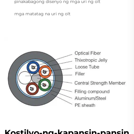
pinakabagong disenyo ng mga uri ng olt
mga matatag na uri ng olt
Kostilyo-ng-kapansin-pansin