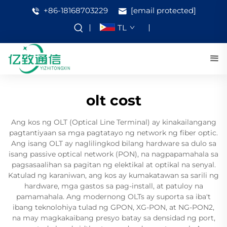
+86-18168703229
[email protected]
TL
olt cost
Ang kos ng OLT (Optical Line Terminal) ay kinakailangang
pagtantiyaan sa mga pagtatayo ng network ng fiber optic.
Ang isang OLT ay naglilingkod bilang hardware sa dulo sa
isang passive optical network (PON), na nagpapamahala sa
pagsasaalihan sa pagitan ng elektikal at optikal na senyal.
Katulad ng karaniwan, ang kos ay kumakatawan sa sarili ng
hardware, mga gastos sa pag-install, at patuloy na
pamamahala. Ang modernong OLTs ay suporta sa iba't
ibang teknolohiya tulad ng GPON, XG-PON, at NG-PON2,
na may magkakaibang presyo batay sa densidad ng port,