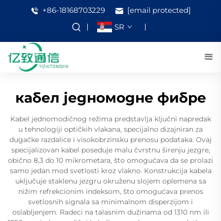
+86-18168703229
[email protected]
SR
кабел једномодне фибре
Kabel jednomodičnog režima predstavlja ključni napredak
u tehnologiji optičkih vlakana, specijalno dizajniran za
dugačke razdalice i visokobrzinsku prenosu podataka. Ovaj
specijalizovan kabel poseduje malu čvrstnu širenju jezgre,
obično 8,3 do 10 mikrometara, što omogućava da se prolazi
samo jedan mod svetlosti kroz vlakno. Konstrukcija kabela
uključuje staklenu jezgru okruženu slojem oplemena sa
nižim refrekcionim indeksom, što omogućava prenos
svetlosnih signala sa minimalnom disperzijom i
oslabljenjem. Radeci na talasnim dužinama od 1310 nm ili