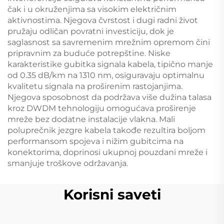
čak i u okruženjima sa visokim električnim
aktivnostima. Njegova čvrstost i dugi radni život
pružaju odličan povratni investiciju, dok je
saglasnost sa savremenim mrežnim opremom čini
pripravnim za buduće potrepštine. Niske
karakteristike gubitka signala kabela, tipično manje
od 0.35 dB/km na 1310 nm, osiguravaju optimalnu
kvalitetu signala na proširenim rastojanjima.
Njegova sposobnost da podržava više dužina talasa
kroz DWDM tehnologiju omogućava proširenje
mreže bez dodatne instalacije vlakna. Mali
poluprečnik jezgre kabela takođe rezultira boljom
performansom spojeva i nižim gubitcima na
konektorima, doprinosi ukupnoj pouzdani mreže i
smanjuje troškove održavanja.
Korisni saveti