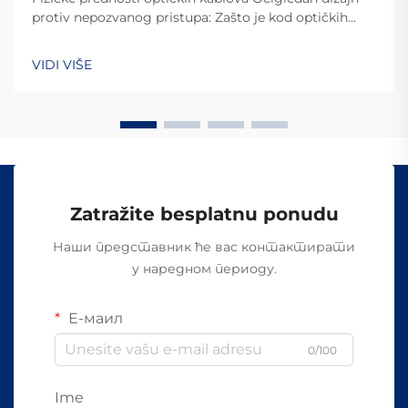
protiv nepozvanog pristupa: Zašto je kod optičkih
kablova teško izvršiti prekompaniju Razlog zašto je
kod optičkih kablova toliko teško provaliti u njihov
VIDI VIŠE
sistem je zato što oni prenose podatke putem
svetlosti, umesto električnih signala kao kod ostalih...
Zatražite besplatnu ponudu
Наши представник ће вас контактирати
у наредном периоду.
Е-маил
0/100
Ime