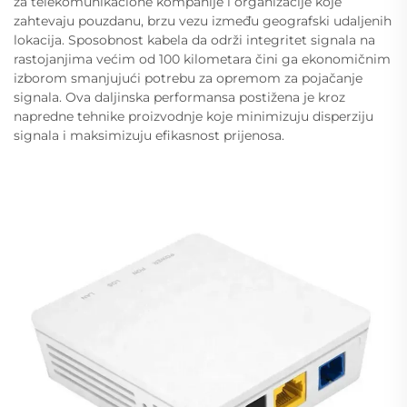
za telekomunikacione kompanije i organizacije koje
zahtevaju pouzdanu, brzu vezu između geografski udaljenih
lokacija. Sposobnost kabela da održi integritet signala na
rastojanjima većim od 100 kilometara čini ga ekonomičnim
izborom smanjujući potrebu za opremom za pojačanje
signala. Ova daljinska performansa postižena je kroz
napredne tehnike proizvodnje koje minimizuju disperziju
signala i maksimizuju efikasnost prijenosa.