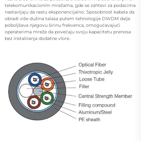
telekomunikacionim mrežama, gde se zahtevi za podacima
nastavljaju da rastu eksponencijalno. Sposobnost kabela da
obradi više dužina talasa putem tehnologije DWDM dalje
poboljšava njegovu širinu frekvenca, omogućavajući
operaterima mreže da povećaju svoju kapacitetu prenosa
bez instaliranja dodatne vlore.