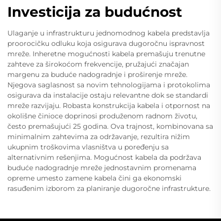
Investicija za budućnost
Ulaganje u infrastrukturu jednomodnog kabela predstavlja
proorocičku odluku koja osigurava dugoročnu ispravnost
mreže. Inheretne mogućnosti kabela premašuju trenutne
zahteve za širokoćom frekvencije, pružajući značajan
margenu za buduće nadogradnje i proširenje mreže.
Njegova saglasnost sa novim tehnologijama i protokolima
osigurava da instalacije ostaju relevantne dok se standardi
mreže razvijaju. Robasta konstrukcija kabela i otpornost na
okolišne činioce doprinosi produženom radnom životu,
često premašujući 25 godina. Ova trajnost, kombinovana sa
minimalnim zahtevima za održavanje, rezultira nižim
ukupnim troškovima vlasništva u poređenju sa
alternativnim rešenjima. Mogućnost kabela da podržava
buduće nadogradnje mreže jednostavnim promenama
opreme umesto zamene kabela čini ga ekonomski
rasuđenim izborom za planiranje dugoročne infrastrukture.