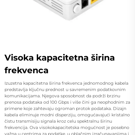
Visoka kapacitetna širina
frekvenca
Izuzetna kapacitetna širina frekvenca jednomodnog kabela
predstavlja ključnu prednost u savremenim podatkovnim
komunikacijama. Njegova sposobnost da podrži brzinu
prenosa podataka od 100 Gbps i više čini ga neophodnim za
primene koje zahtevaju ogroman protok podataka. Dizajn
kabela eliminuje modni disperziju, omogućavajući kristalno
čistu transmisiju signala kroz celu spektralnu širinu
frekvencija. Ova visokokapacitetska mogućnost je posebno
važna u centrima za podatke, u oblačnim izračunavanjima i