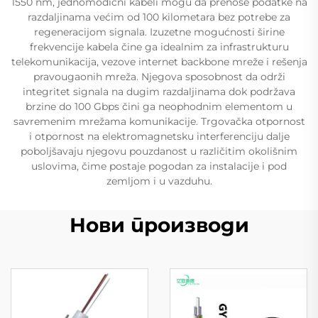
1550 nm, jednomodični kabeli mogu da prenose podatke na
razdaljinama većim od 100 kilometara bez potrebe za
regeneracijom signala. Izuzetne mogućnosti širine
frekvencije kabela čine ga idealnim za infrastrukturu
telekomunikacija, vezove internet backbone mreže i rešenja
pravougaonih mreža. Njegova sposobnost da održi
integritet signala na dugim razdaljinama dok podržava
brzine do 100 Gbps čini ga neophodnim elementom u
savremenim mrežama komunikacije. Trgovačka otpornost
i otpornost na elektromagnetsku interferenciju dalje
poboljšavaju njegovu pouzdanost u različitim okolišnim
uslovima, čime postaje pogodan za instalacije i pod
zemljom i u vazduhu.
Нови производи