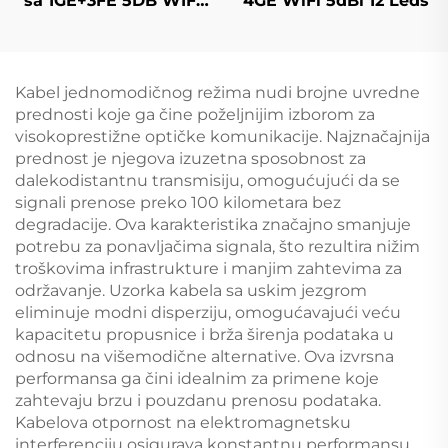
sa 1GE+3FE 5DB WIFI
4GE WiFi 5dBi 12 Leds
FTTH
Kabel jednomodičnog režima nudi brojne uvredne
prednosti koje ga čine poželjnijim izborom za
visokoprestižne optičke komunikacije. Najznačajnija
prednost je njegova izuzetna sposobnost za
dalekodistantnu transmisiju, omogućujući da se
signali prenose preko 100 kilometara bez
degradacije. Ova karakteristika značajno smanjuje
potrebu za ponavljačima signala, što rezultira nižim
troškovima infrastrukture i manjim zahtevima za
održavanje. Uzorka kabela sa uskim jezgrom
eliminuјe modni disperziju, omogućavajući veću
kapacitetu propusnice i brža širenja podataka u
odnosu na višemodične alternative. Ova izvrsna
performansa ga čini idealnim za primene koje
zahtevaju brzu i pouzdanu prenosu podataka.
Kabelova otpornost na elektromagnetsku
interferenciju osigurava konstantnu performansu