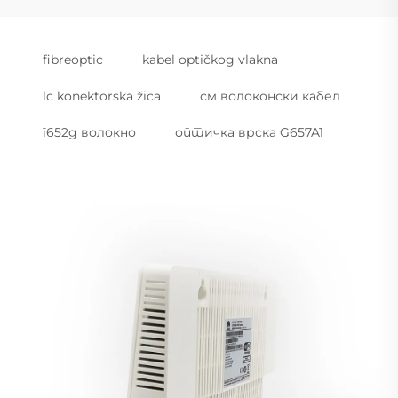
fibreoptic
kabel optičkog vlakna
lc konektorska žica
см волоконски кабел
г652д волокно
оптичка врска G657A1