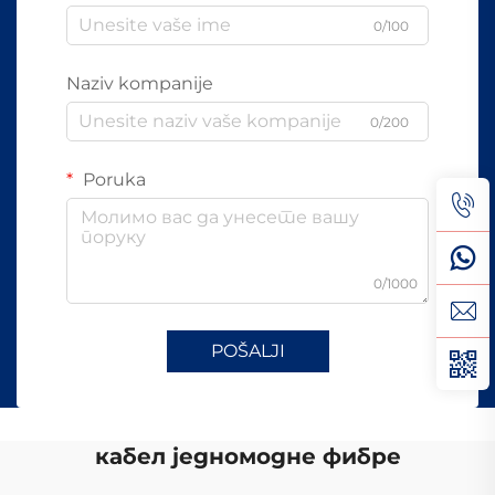
0/100
Naziv kompanije
0/200
Poruka
0/1000
POŠALJI
кабел једномодне фибре