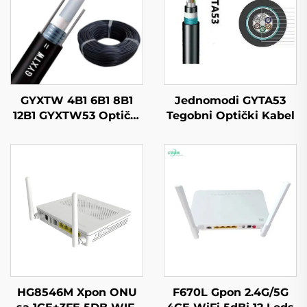
GYXTW 4B1 6B1 8B1
Jednomodi GYTA53
12B1 GYXTW53 Optički
Tegobni Optički Kabel
Kabel
HG8546M Xpon ONU
F670L Gpon 2.4G/5G