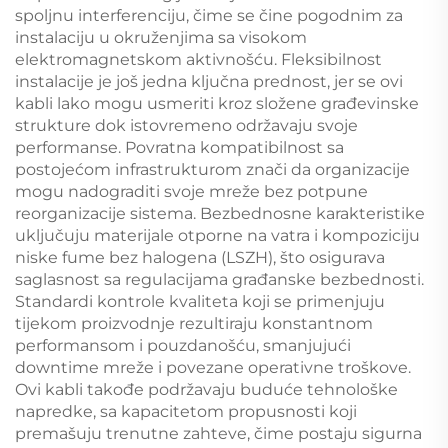
spoljnu interferenciju, čime se čine pogodnim za
instalaciju u okruženjima sa visokom
elektromagnetskom aktivnošću. Fleksibilnost
instalacije je još jedna ključna prednost, jer se ovi
kabli lako mogu usmeriti kroz složene građevinske
strukture dok istovremeno održavaju svoje
performanse. Povratna kompatibilnost sa
postojećom infrastrukturom znači da organizacije
mogu nadograditi svoje mreže bez potpune
reorganizacije sistema. Bezbednosne karakteristike
uključuju materijale otporne na vatra i kompoziciju
niske fume bez halogena (LSZH), što osigurava
saglasnost sa regulacijama građanske bezbednosti.
Standardi kontrole kvaliteta koji se primenjuju
tijekom proizvodnje rezultiraju konstantnom
performansom i pouzdanošću, smanjujući
downtime mreže i povezane operativne troškove.
Ovi kabli takođe podržavaju buduće tehnološke
napredke, sa kapacitetom propusnosti koji
premašuju trenutne zahteve, čime postaju sigurna