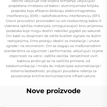
obično uključuje više slojeva štitnjenja, uključujući
prepletena mrežasta od bakra i aluminijumska folijska
prepreka koja efikasno blokiraju elektromagnetsku
interferenciju (EMI) i radiofrekventnu interferenciju (RFI).
Glavni provodnici proizvedeni su od visokocistog bakra ili
vlaknena optička materijala, omogućavajući brzu prijenosu
podataka koje mogu dostići nekoliko gigabit po sekundi.
Ovi kabli su dizajnirani da održe kvalitet signala na dužim
rastojanjima, čime postaju idealni za instalacije i unutar
zgrade i na otvorenom. Oni se slagaju sa međunarodnim
standardima za sigurnost i performanse, uključujući ocjene
otpornosti na vatre i zaštite okoliša. Versatilnost ovih
kablova proširuje se na različite primene, od
telekomunikacija i mreža do industrijske automatizacije i
sistema bezbednosti, pružajući pouzdane rešenja za
povezivanje kritične komunikacione infrastrukture.
Nove proizvode