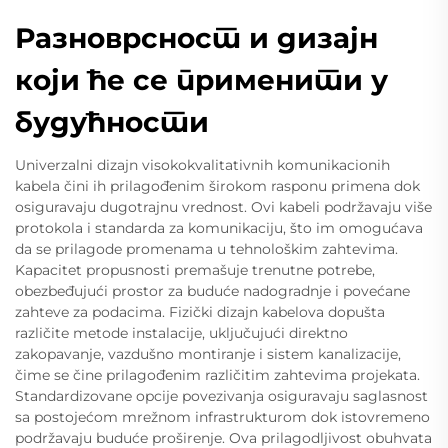
Разноврсност и дизајн
који ће се применити у
будућности
Univerzalni dizajn visokokvalitativnih komunikacionih
kabela čini ih prilagođenim širokom rasponu primena dok
osiguravaju dugotrajnu vrednost. Ovi kabeli podržavaju više
protokola i standarda za komunikaciju, što im omogućava
da se prilagode promenama u tehnološkim zahtevima.
Kapacitet propusnosti premašuje trenutne potrebe,
obezbeđujući prostor za buduće nadogradnje i povećane
zahteve za podacima. Fizički dizajn kabelova dopušta
različite metode instalacije, uključujući direktno
zakopavanje, vazdušno montiranje i sistem kanalizacije,
čime se čine prilagođenim različitim zahtevima projekata.
Standardizovane opcije povezivanja osiguravaju saglasnost
sa postojećom mrežnom infrastrukturom dok istovremeno
podržavaju buduće proširenje. Ova prilagodljivost obuhvata