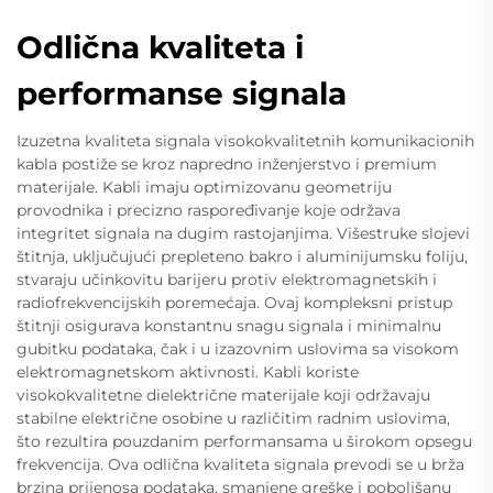
Odlična kvaliteta i
performanse signala
Izuzetna kvaliteta signala visokokvalitetnih komunikacionih
kabla postiže se kroz napredno inženjerstvo i premium
materijale. Kabli imaju optimizovanu geometriju
provodnika i precizno raspoređivanje koje održava
integritet signala na dugim rastojanjima. Višestruke slojevi
štitnja, uključujući prepleteno bakro i aluminijumsku foliju,
stvaraju učinkovitu barijeru protiv elektromagnetskih i
radiofrekvencijskih poremećaja. Ovaj kompleksni pristup
štitnji osigurava konstantnu snagu signala i minimalnu
gubitku podataka, čak i u izazovnim uslovima sa visokom
elektromagnetskom aktivnosti. Kabli koriste
visokokvalitetne dielektrične materijale koji održavaju
stabilne električne osobine u različitim radnim uslovima,
što rezultira pouzdanim performansama u širokom opsegu
frekvencija. Ova odlična kvaliteta signala prevodi se u brža
brzina prijenosa podataka, smanjene greške i poboljšanu