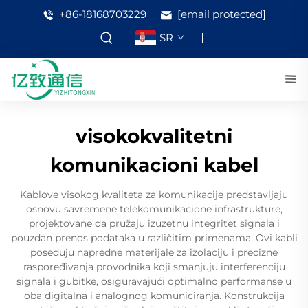
+86-18168703229
[email protected]
SR
visokokvalitetni
komunikacioni kabel
Kablove visokog kvaliteta za komunikacije predstavljaju
osnovu savremene telekomunikacione infrastrukture,
projektovane da pružaju izuzetnu integritet signala i
pouzdan prenos podataka u različitim primenama. Ovi kabli
poseduju napredne materijale za izolaciju i precizne
raspoređivanja provodnika koji smanjuju interferenciju
signala i gubitke, osiguravajući optimalno performanse u
oba digitalna i analognog komuniciranja. Konstrukcija