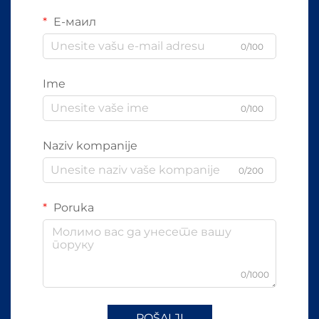
Е-маил
0/100
Ime
0/100
Naziv kompanije
0/200
Poruka
0/1000
POŠALJI