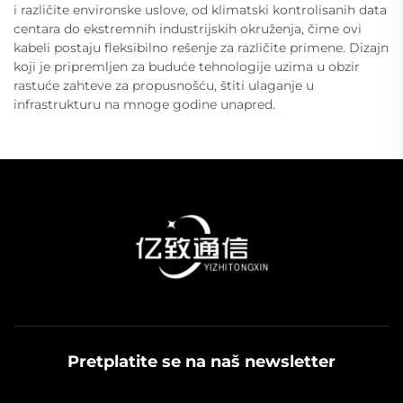
i različite environske uslove, od klimatski kontrolisanih data
centara do ekstremnih industrijskih okruženja, čime ovi
kabeli postaju fleksibilno rešenje za različite primene. Dizajn
koji je pripremljen za buduće tehnologije uzima u obzir
rastuće zahteve za propusnošću, štiti ulaganje u
infrastrukturu na mnoge godine unapred.
Pretplatite se na naš newsletter