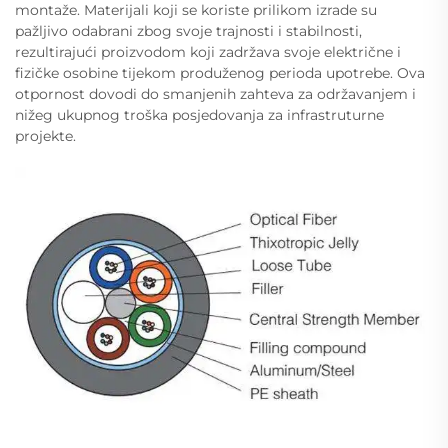
montaže. Materijali koji se koriste prilikom izrade su
pažljivo odabrani zbog svoje trajnosti i stabilnosti,
rezultirajući proizvodom koji zadržava svoje električne i
fizičke osobine tijekom produženog perioda upotrebe. Ova
otpornost dovodi do smanjenih zahteva za održavanjem i
nižeg ukupnog troška posjedovanja za infrastruturne
projekte.