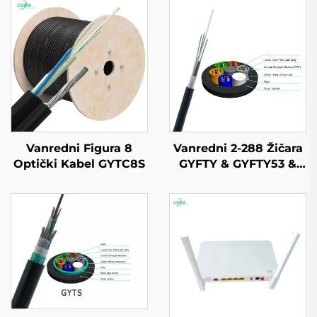
Vanredni Figura 8
Vanredni 2-288 Žičara
Optički Kabel GYTC8S
GYFTY & GYFTY53 &
GYFTY63 Vanredni
Optički Kabel