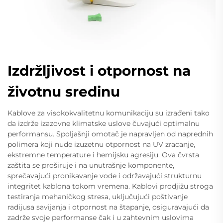
Izdržljivost i otpornost na
životnu sredinu
Kablove za visokokvalitetnu komunikaciju su izrađeni tako
da izdrže izazovne klimatske uslove čuvajući optimalnu
performansu. Spoljašnji omotač je napravljen od naprednih
polimera koji nude izuzetnu otpornost na UV zracanje,
ekstremne temperature i hemijsku agresiju. Ova čvrsta
zaštita se proširuje i na unutrašnje komponente,
sprečavajući pronikavanje vode i održavajući strukturnu
integritet kablona tokom vremena. Kablovi prodjižu stroga
testiranja mehaničkog stresa, uključujući poštivanje
radijusa savijanja i otpornost na štapanje, osiguravajući da
zadrže svoje performanse čak i u zahtevnim uslovima