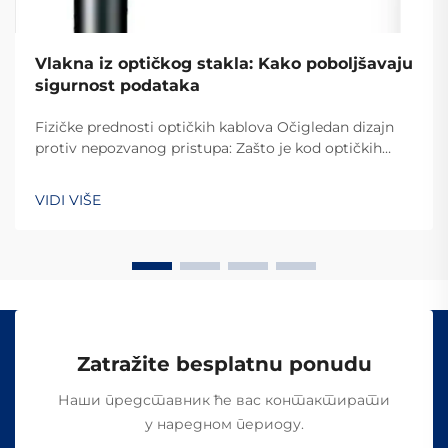
Vlakna iz optičkog stakla: Kako poboljšavaju
sigurnost podataka
Fizičke prednosti optičkih kablova Očigledan dizajn
protiv nepozvanog pristupa: Zašto je kod optičkih
kablova teško izvršiti prekompaniju Razlog zašto je
kod optičkih kablova toliko teško provaliti u njihov
VIDI VIŠE
sistem je zato što oni prenose podatke putem
svetlosti, umesto električnih signala kao kod ostalih...
Zatražite besplatnu ponudu
Наши представник ће вас контактирати
у наредном периоду.