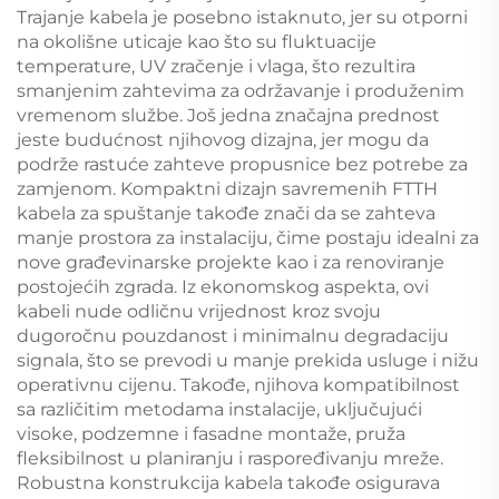
Trajanje kabela je posebno istaknuto, jer su otporni
na okolišne uticaje kao što su fluktuacije
temperature, UV zračenje i vlaga, što rezultira
smanjenim zahtevima za održavanje i produženim
vremenom službe. Još jedna značajna prednost
jeste budućnost njihovog dizajna, jer mogu da
podrže rastuće zahteve propusnice bez potrebe za
zamjenom. Kompaktni dizajn savremenih FTTH
kabela za spuštanje takođe znači da se zahteva
manje prostora za instalaciju, čime postaju idealni za
nove građevinarske projekte kao i za renoviranje
postojećih zgrada. Iz ekonomskog aspekta, ovi
kabeli nude odličnu vrijednost kroz svoju
dugoročnu pouzdanost i minimalnu degradaciju
signala, što se prevodi u manje prekida usluge i nižu
operativnu cijenu. Takođe, njihova kompatibilnost
sa različitim metodama instalacije, uključujući
visoke, podzemne i fasadne montaže, pruža
fleksibilnost u planiranju i raspoređivanju mreže.
Robustna konstrukcija kabela takođe osigurava