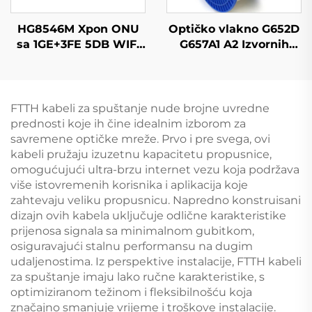
HG8546M Xpon ONU
Optičko vlakno G652D
sa 1GE+3FE 5DB WIFI
G657A1 A2 Izvornih
FTTH
boja otpornih na
savijanje, jednomodi
FTTH kabeli za spuštanje nude brojne uvredne
prednosti koje ih čine idealnim izborom za
savremene optičke mreže. Prvo i pre svega, ovi
kabeli pružaju izuzetnu kapacitetu propusnice,
omogućujući ultra-brzu internet vezu koja podržava
više istovremenih korisnika i aplikacija koje
zahtevaju veliku propusnicu. Napredno konstruisani
dizajn ovih kabela uključuje odlične karakteristike
prijenosa signala sa minimalnom gubitkom,
osiguravajući stalnu performansu na dugim
udaljenostima. Iz perspektive instalacije, FTTH kabeli
za spuštanje imaju lako ručne karakteristike, s
optimiziranom težinom i fleksibilnošću koja
značajno smanjuje vrijeme i troškove instalacije.