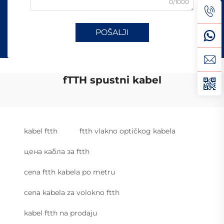
0/1000
POŠALJI
fTTH spustni kabel
kabel ftth
ftth vlakno optičkog kabela
цена кабла за ftth
cena ftth kabela po metru
cena kabela za volokno ftth
kabel ftth na prodaju