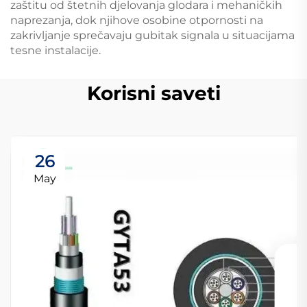
zaštitu od štetnih djelovanja glodara i mehaničkih
naprezanja, dok njihove osobine otpornosti na
zakrivljanje sprečavaju gubitak signala u situacijama
tesne instalacije.
Korisni saveti
26
May