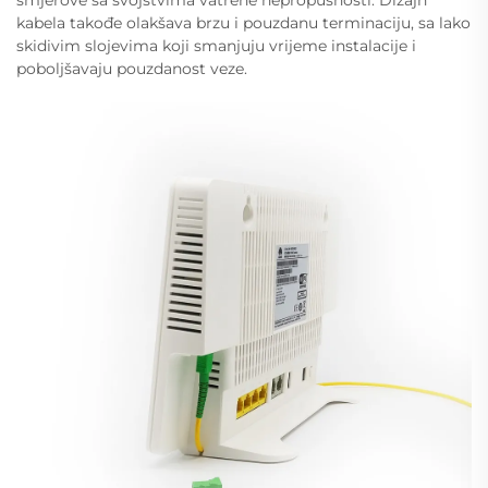
smjerove sa svojstvima vatrene nepropusnosti. Dizajn
kabela takođe olakšava brzu i pouzdanu terminaciju, sa lako
skidivim slojevima koji smanjuju vrijeme instalacije i
poboljšavaju pouzdanost veze.