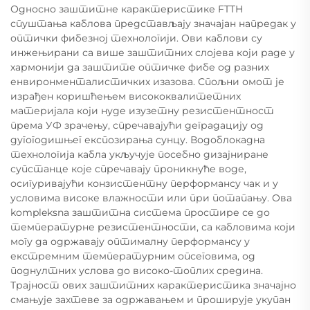
Односно заштитне карактеристике FTTH
спуштања каблова представљају значајан напредак у
оптички фибезној технологији. Ови каблови су
инжењирани са више заштитних слојева који раде у
хармонији да заштите оптичке фибе од разних
енвиронменталистичких изазова. Спољни омот је
израђен коришћењем висококвалитетних
материјала који нуде изузетну резистентност
према УФ зрачењу, спречавајући деградацију од
дугогодишњег експозирања сунцу. Водоблокадна
технологија кабла укључује посебно дизајниране
супстанце које спречавају проникнуће воде,
осигуривајући конзистентну перформансу чак и у
условима високе влажности или при потапању. Ова
kompleksna заштитна система простире се до
температурне резистентности, са кабловима који
могу да одржавају оптималну перформансу у
екстремним температурним опсеговима, од
поднултних услова до високо-топлих средина.
Трајност ових заштитних карактеристика значајно
смањује захтеве за одржавањем и проширује укупан