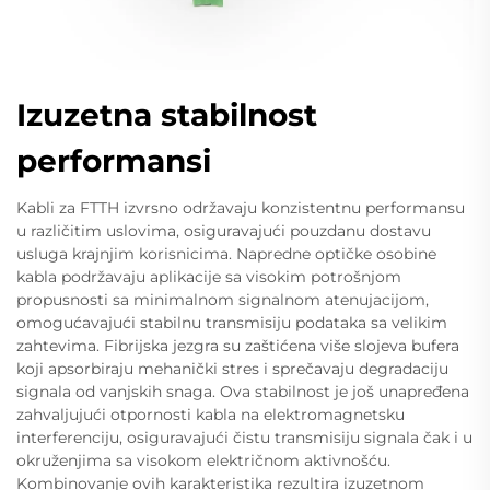
Izuzetna stabilnost
performansi
Kabli za FTTH izvrsno održavaju konzistentnu performansu
u različitim uslovima, osiguravajući pouzdanu dostavu
usluga krajnjim korisnicima. Napredne optičke osobine
kabla podržavaju aplikacije sa visokim potrošnjom
propusnosti sa minimalnom signalnom atenujacijom,
omogućavajući stabilnu transmisiju podataka sa velikim
zahtevima. Fibrijska jezgra su zaštićena više slojeva bufera
koji apsorbiraju mehanički stres i sprečavaju degradaciju
signala od vanjskih snaga. Ova stabilnost je još unapređena
zahvaljujući otpornosti kabla na elektromagnetsku
interferenciju, osiguravajući čistu transmisiju signala čak i u
okruženjima sa visokom električnom aktivnošću.
Kombinovanje ovih karakteristika rezultira izuzetnom