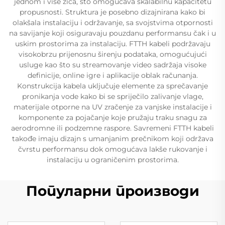
jednom i više žica, što omogućava skalabilnu kapacitetu
propusnosti. Struktura je posebno dizajnirana kako bi
olakšala instalaciju i održavanje, sa svojstvima otpornosti
na savijanje koji osiguravaju pouzdanu performansu čak i u
uskim prostorima za instalaciju. FTTH kabeli podržavaju
visokobrzu prijenosnu širenju podataka, omogućujući
usluge kao što su streamovanje video sadržaja visoke
definicije, online igre i aplikacije oblak računanja.
Konstrukcija kabela uključuje elemente za sprečavanje
pronikanja vode kako bi se spriječilo zalivanje vlage,
materijale otporne na UV zračenje za vanjske instalacije i
komponente za pojačanje koje pružaju traku snagu za
aerodromne ili podzemne raspore. Savremeni FTTH kabeli
takođe imaju dizajn s umanjanim prečnikom koji održava
čvrstu performansu dok omogućava lakše rukovanje i
instalaciju u ograničenim prostorima.
Популарни производи