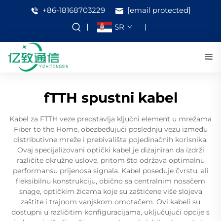
+86-18168703229
[email protected]
SR
fTTH spustni kabel
Kabel za FTTH veze predstavlja ključni element u mrežama
Fiber to the Home, obezbeđujući poslednju vezu između
distributivne mreže i prebivališta pojedinačnih korisnika.
Ovaj specijalizovani optički kabel je dizajniran da izdrži
različite okružne uslove, pritom što održava optimalnu
performansu prijenosa signala. Kabel poseduje čvrstu, ali
fleksibilnu konstrukciju, obično sa centralnim nosačem
snage, optičkim žicama koje su zaštićene više slojeva
zaštite i trajnom vanjskom omotačem. Ovi kabeli su
dostupni u različitim konfiguracijama, uključujući opcije s