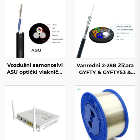
Vozdušni samonosivi
Vanredni 2-288 Žičara
ASU optički vlaknični
GYFTY & GYFTY53 &
kabel
GYFTY63 Vanredni
Optički Kabel