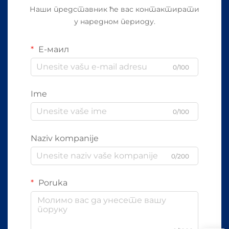
Наши представник ће вас контактирати
у наредном периоду.
Е-маил
0/100
Ime
0/100
Naziv kompanije
0/200
Poruka