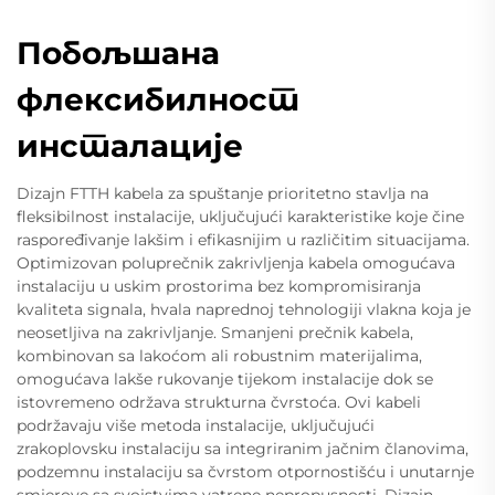
Побољшана
флексибилност
инсталације
Dizajn FTTH kabela za spuštanje prioritetno stavlja na
fleksibilnost instalacije, uključujući karakteristike koje čine
raspoređivanje lakšim i efikasnijim u različitim situacijama.
Optimizovan poluprečnik zakrivljenja kabela omogućava
instalaciju u uskim prostorima bez kompromisiranja
kvaliteta signala, hvala naprednoj tehnologiji vlakna koja je
neosetljiva na zakrivljanje. Smanjeni prečnik kabela,
kombinovan sa lakoćom ali robustnim materijalima,
omogućava lakše rukovanje tijekom instalacije dok se
istovremeno održava strukturna čvrstoća. Ovi kabeli
podržavaju više metoda instalacije, uključujući
zrakoplovsku instalaciju sa integriranim jačnim članovima,
podzemnu instalaciju sa čvrstom otpornostišću i unutarnje