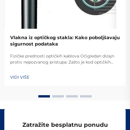
Vlakna iz optičkog stakla: Kako poboljšavaju
sigurnost podataka
Fizičke prednosti optičkih kablova Očigledan dizajn
protiv nepozvanog pristupa: Zašto je kod optičkih
kablova teško izvršiti prekompaniju Razlog zašto je
kod optičkih kablova toliko teško provaliti u njihov
VIDI VIŠE
sistem je zato što oni prenose podatke putem
svetlosti, umesto električnih signala kao kod ostalih...
Zatražite besplatnu ponudu