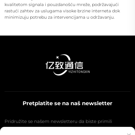
kvalitetom signala i pouzdanošću mreže, podržavajući
rastući zahtev za uslugama visoke brzine interneta dok
minimizuju potrebu za intervencijama u održavanju.
Pretplatite se na naš newsletter
Pridružite se našem newsletteru da biste primili
najnovije vesti iz industrije, ažuriranja i uvide od naše