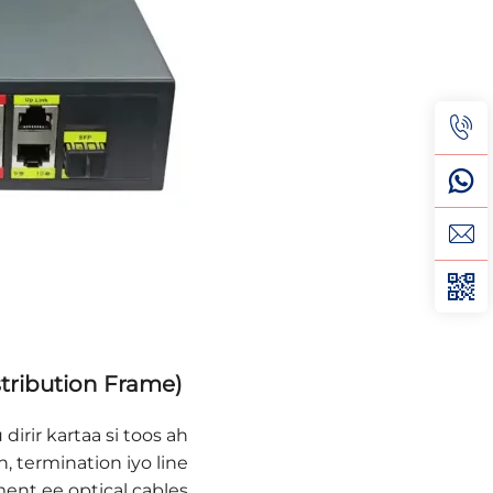
tribution Frame)
‌
irir kartaa si toos ah
, termination iyo line
ent ee optical cables.