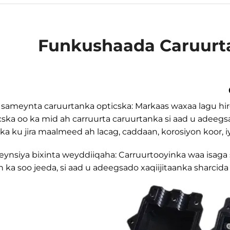
Funkushaada Caruurt
 sameynta caruurtanka opticska: Markaas waxaa lagu h
cska oo ka mid ah carruurta caruurtanka si aad u ade
ka ku jira maalmeed ah lacag, caddaan, korosiyon koor, 
eynsiya bixinta weyddiiqaha: Carruurtooyinka waa isaga 
 ka soo jeeda, si aad u adeegsado xaqiijitaanka sharcida