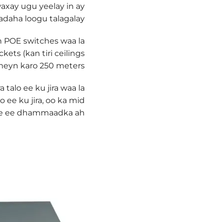
waxay ugu yeelay in ay
ladaha loogu talagalay.
in POE switches waa la
ets (kan tiri ceilings
meyn karo 250 meters.
talo ee ku jira waa la
 ee ku jira, oo ka mid
ce ee dhammaadka ah.