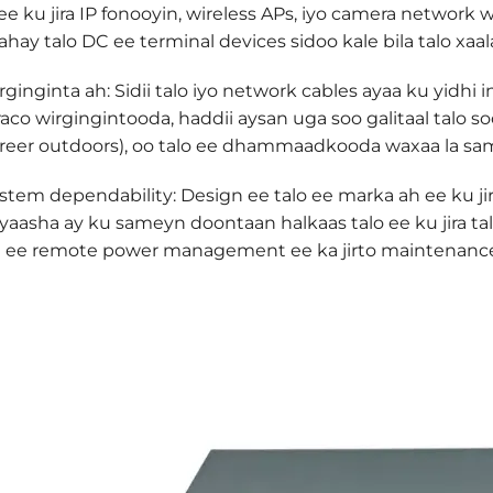
ee ku jira IP fonooyin, wireless APs, iyo camera network 
ahay talo DC ee terminal devices sidoo kale bila talo xaa
inginta ah: Sidii talo iyo network cables ayaa ku yidhi 
o wirgingintooda, haddii aysan uga soo galitaal talo sock
 reer outdoors), oo talo ee dhammaadkooda waxaa la sa
stem dependability: Design ee talo ee marka ah ee ku jira 
aasha ay ku sameyn doontaan halkaas talo ee ku jira talo
 ee remote power management ee ka jirto maintenan