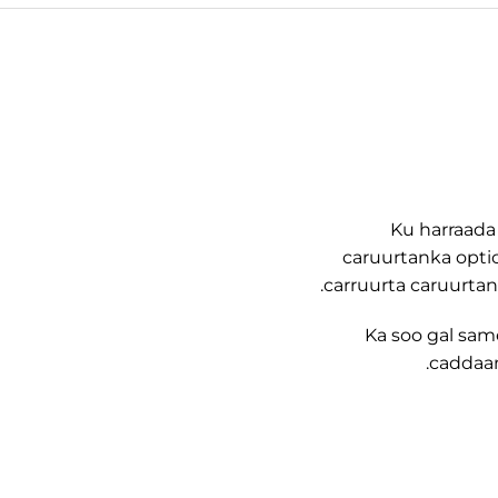
Ku harraada
caruurtanka opti
carruurta caruurtan
Ka soo gal sam
caddaan