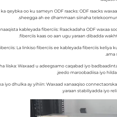
 ka qeybka oo ku sameyn ODF raacks: ODF raacks waxaa
sheegga ah ee dhammaan siinaha telekoomunik
xanaaqista kableyada fiberciis‌: Raackadaha ODF waxaa s
fiberciis kaas oo aan ugu yaraan dibadda wakhti
iberciis‌: La linkiso fiberciis ee kableyada fiberciis keliy
ama 
 liiska‌: Waxaad u adeegsamo caqabad iyo badbaadinta f
jeedo maroobadiisa iyo hild
ska iyo dhulka ay yihiin‌: Waxaad xanaaqiso connectaorska 
yaraan stabiliyadda iyo rel