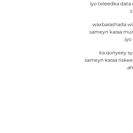
iyo teleedka data 
t
waxbarashada wirg
sameyn karaa murac
iyo
ka qoriyeey sy
sameyn karaa riskeey
ah