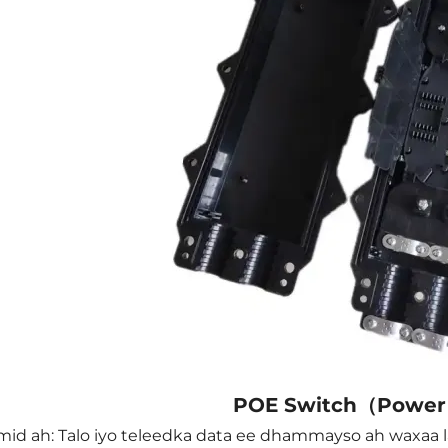
POE Switch（Power 
mid ah: Talo iyo teleedka data ee dhammayso ah waxaa 