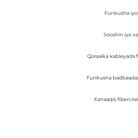
Funkusha iyo
‌Sooshin iyo 
‌Qoraalka kableyada f
‌Funkusha badbaadaha
‌Xanaaqis fibercii