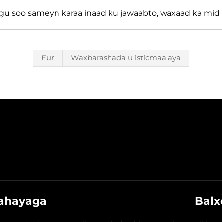
gu soo sameyn karaa inaad ku jawaabto, waxaad ka mid 
Fur
Waxbarashada u isticmaalaya
dahayaga
Balx