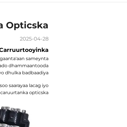
a Opticska
2025-04-28
Carruurtooyinka
irgaanta'aan sameynta
egsado dhammaantooda
iyo dhulka badbaadiya.
soo saarayaa lacag iyo
 caruurtanka opticska.