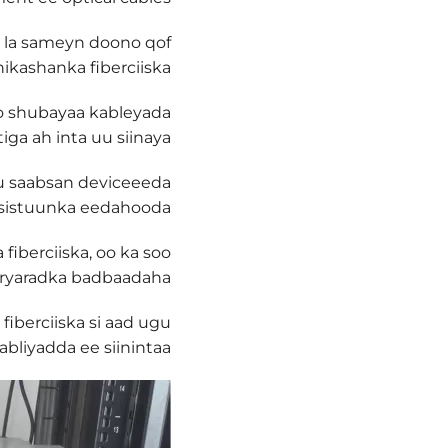
 la sameyn doono qof
ashanka fiberciiska.
oo shubayaa kableyada
ga ah inta uu siinaya.
a ku saabsan deviceeeda
sistuunka eedahooda.
iberciiska, oo ka soo
aryaradka badbaadaha.
fiberciiska si aad ugu
iabliyadda ee siinintaa.