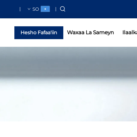
SO
Waxaa La Sameyn
Ilaalk
Hesho Fafaa'iin