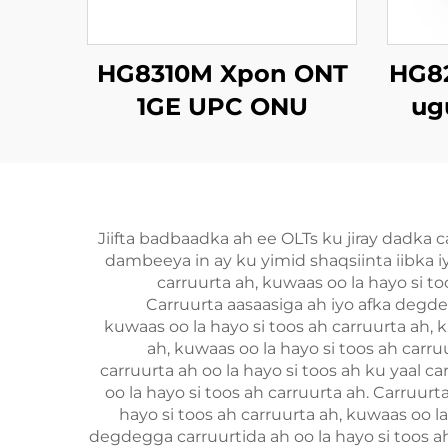
HG8310M Xpon ONT
HG8
1GE UPC ONU
ug
GPON
Jiifta badbaadka ah ee OLTs ku jiray dadk
dambeeya in ay ku yimid shaqsiinta iibka iyo
carruurta ah, kuwaas oo la hayo si to
Carruurta aasaasiga ah iyo afka degdeg
kuwaas oo la hayo si toos ah carruurta ah, k
ah, kuwaas oo la hayo si toos ah carru
carruurta ah oo la hayo si toos ah ku yaal c
oo la hayo si toos ah carruurta ah. Carruurt
hayo si toos ah carruurta ah, kuwaas oo la
degdegga carruurtida ah oo la hayo si toos ah