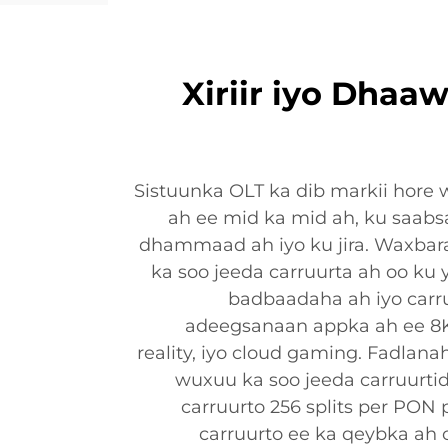
Xiriir iyo Dhaa
Sistuunka OLT ka dib markii hore 
ah ee mid ka mid ah, ku saabs
dhammaad ah iyo ku jira. Waxbara
ka soo jeeda carruurta ah oo ku y
badbaadaha ah iyo carruu
adeegsanaan appka ah ee 8K 
reality, iyo cloud gaming. Fadlana
wuxuu ka soo jeeda carruurti
carruurto 256 splits per PON 
carruurto ee ka qeybka ah o