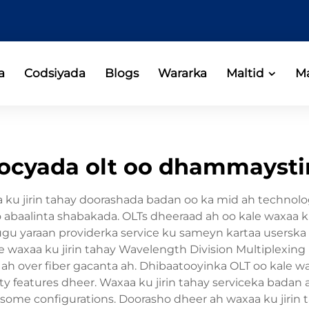
a
Codsiyada
Blogs
Wararka
Maltid
Ma
ocyada olt oo dhammaysti
 ku jirin tahay doorashada badan oo ka mid ah technolo
baalinta shabakada. OLTs dheeraad ah oo kale waxaa ku 
d ugu yaraan providerka service ku sameyn kartaa users
e waxaa ku jirin tahay Wavelength Division Multiplexing
 ah over fiber gacanta ah. Dhibaatooyinka OLT oo kale 
ty features dheer. Waxaa ku jirin tahay serviceka badan ah
n some configurations. Doorasho dheer ah waxaa ku jiri