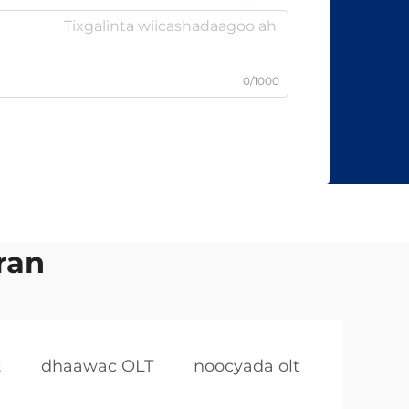
0/1000
ran
t
dhaawac OLT
noocyada olt