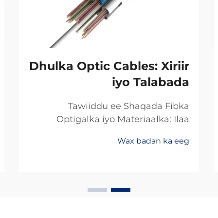
Dhulka Optic Cables: Xiriir
iyo Talabada
Tawiiddu ee Shaqada Fibka
Optigalka iyo Materiaalka: Ilaa
Koperka Ilaa Gadhiiyaha:
Wax badan ka eeg
Khoorsooma Badan ee Xawaaraha
Dheeriga Ugu Sarreysa ee Xogta
Beddelka min koperka ilaa fibirka
optiga waxay ugu badanaysta
xawaaraha la soo saaro xogta.
Hadda dambigii, badankii dambigii,