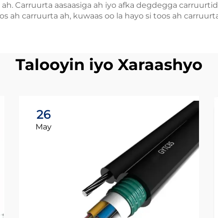
 ah. Carruurta aasaasiga ah iyo afka degdegga carruurtida
os ah carruurta ah, kuwaas oo la hayo si toos ah carruurta
Talooyin iyo Xaraashyo
26
May