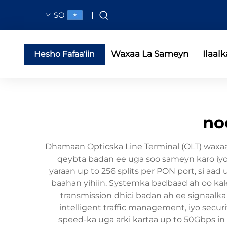
SO
Waxaa La Sameyn
Ilaalk
Hesho Fafaa'iin
no
Dhamaan Opticska Line Terminal (OLT) waxaa
qeybta badan ee uga soo sameyn karo iyo a
yaraan up to 256 splits per PON port, si aa
baahan yihiin. Systemka badbaad ah oo kal
transmission dhici badan ah ee signaalka
intelligent traffic management, iyo securi
speed-ka uga arki kartaa up to 50Gbps i