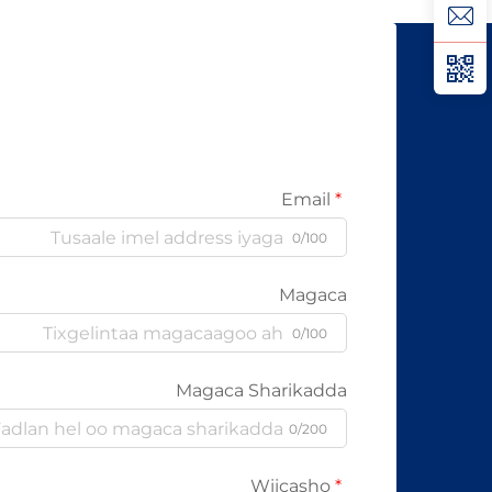
aan lahayn sigooyin bicceeya sida
kabelada oo kale ee la itimaali
karo...
Email
0/100
Magaca
0/100
Magaca Sharikadda
0/200
Wiicasho