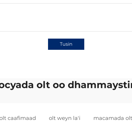
Tusin
ocyada olt oo dhammaysti
olt caafimaad
olt weyn la'i
macamada ol