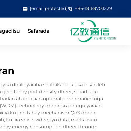
[email protected]
+86-18168703229
gaciisu
Safarada
ran
gyka dhalinyaraha shabakada, ku saabsan leh
jirin tahay port density dheer, si aad ugu
ka badan ah inta aan optimal performance uga
 (WDM) technology dheer, si aad ugu yaraan
waxaa ku jirin tahay mechanism QoS dheer,
, ku jira voice, video, iyo data, markaasuu
n tahay energy consumption dheer through