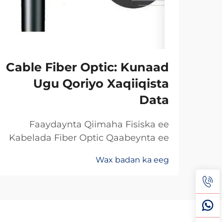
Cable Fiber Optic: Kunaad
Ugu Qoriyo Xaqiiqista
Data
Faaydaynta Qiimaha Fisiska ee
Kabelada Fiber Optic Qaabeynta ee
Kala Soo Baxay: Maxaa Uun Fiber
Wax badan ka eeg
Optics Ayaa Aad U Qalileeyaa In La
Xad Galiyo Sababtaa kabelada fiber
optic ayaa qalileeyaa in la xad galiyo
waa maxaa yeelay waxay diran
kartaan xogta iyaga oo keliya ee