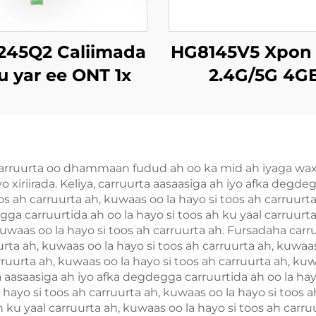
245Q2 Caliimada
HG8145V5 Xpon
u yar ee ONT 1x
2.4G/5G 4G
, 1x RJ11, 2x USB
4Antennas
a carruurta oo dhammaan fudud ah oo ka mid ah iyaga wa
 xiriirada. Keliya, carruurta aasaasiga ah iyo afka degdeg
os ah carruurta ah, kuwaas oo la hayo si toos ah carruurta
ga carruurtida ah oo la hayo si toos ah ku yaal carruurta
uwaas oo la hayo si toos ah carruurta ah. Fursadaha carru
urta ah, kuwaas oo la hayo si toos ah carruurta ah, kuwaa
arruurta ah, kuwaas oo la hayo si toos ah carruurta ah, ku
a aasaasiga ah iyo afka degdegga carruurtida ah oo la hay
 hayo si toos ah carruurta ah, kuwaas oo la hayo si toos a
 ku yaal carruurta ah, kuwaas oo la hayo si toos ah carru