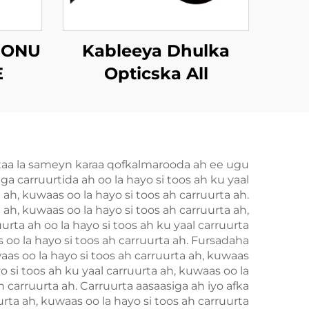
 ONU
Kableeya Dhulka
E
Opticska All
Dielectric Self
Supporting (ADSS)
xaa la sameyn karaa qofkalmarooda ah ee ugu
ga carruurtida ah oo la hayo si toos ah ku yaal
 ah, kuwaas oo la hayo si toos ah carruurta ah.
 ah, kuwaas oo la hayo si toos ah carruurta ah,
urta ah oo la hayo si toos ah ku yaal carruurta
s oo la hayo si toos ah carruurta ah. Fursadaha
waas oo la hayo si toos ah carruurta ah, kuwaas
o si toos ah ku yaal carruurta ah, kuwaas oo la
h carruurta ah. Carruurta aasaasiga ah iyo afka
urta ah, kuwaas oo la hayo si toos ah carruurta