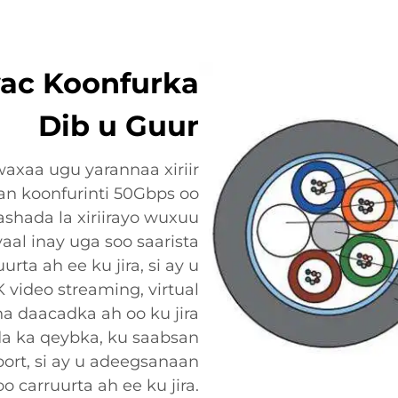
wac Koonfurka
Dib u Guur
waxaa ugu yarannaa xiriir
an koonfurinti 50Gbps oo
shada la xiriirayo wuxuu
aal inay uga soo saarista
rta ah ee ku jira, si ay u
video streaming, virtual
ha daacadka ah oo ku jira
da ka qeybka, ku saabsan
port, si ay u adeegsanaan
o carruurta ah ee ku jira.