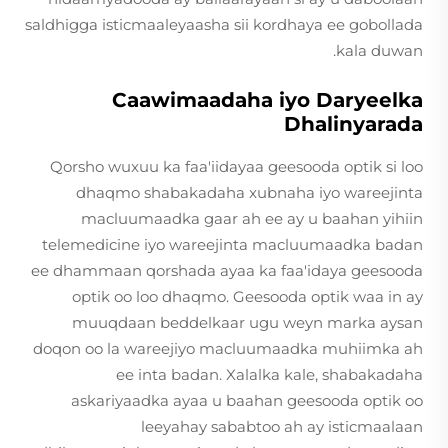
saldhigga isticmaaleyaasha sii kordhaya ee gobollada
kala duwan.
Caawimaadaha iyo Daryeelka
Dhalinyarada
Qorsho wuxuu ka faa'iidayaa geesooda optik si loo
dhaqmo shabakadaha xubnaha iyo wareejinta
macluumaadka gaar ah ee ay u baahan yihiin
telemedicine iyo wareejinta macluumaadka badan
ee dhammaan qorshada ayaa ka faa'idaya geesooda
optik oo loo dhaqmo. Geesooda optik waa in ay
muuqdaan beddelkaar ugu weyn marka aysan
doqon oo la wareejiyo macluumaadka muhiimka ah
ee inta badan. Xalalka kale, shabakadaha
askariyaadka ayaa u baahan geesooda optik oo
leeyahay sababtoo ah ay isticmaalaan