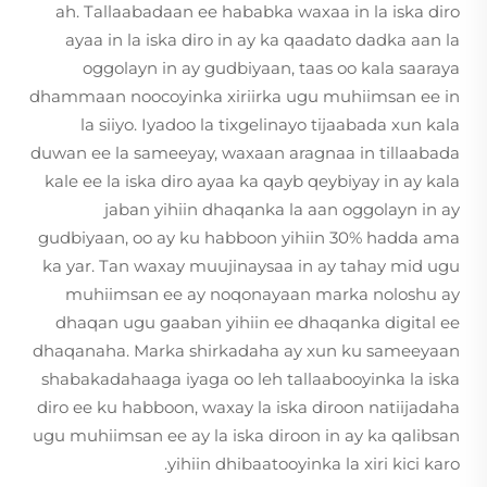
ah. Tallaabadaan ee hababka waxaa in la iska diro
ayaa in la iska diro in ay ka qaadato dadka aan la
oggolayn in ay gudbiyaan, taas oo kala saaraya
dhammaan noocoyinka xiriirka ugu muhiimsan ee in
la siiyo. Iyadoo la tixgelinayo tijaabada xun kala
duwan ee la sameeyay, waxaan aragnaa in tillaabada
kale ee la iska diro ayaa ka qayb qeybiyay in ay kala
jaban yihiin dhaqanka la aan oggolayn in ay
gudbiyaan, oo ay ku habboon yihiin 30% hadda ama
ka yar. Tan waxay muujinaysaa in ay tahay mid ugu
muhiimsan ee ay noqonayaan marka noloshu ay
dhaqan ugu gaaban yihiin ee dhaqanka digital ee
dhaqanaha. Marka shirkadaha ay xun ku sameeyaan
shabakadahaaga iyaga oo leh tallaabooyinka la iska
diro ee ku habboon, waxay la iska diroon natiijadaha
ugu muhiimsan ee ay la iska diroon in ay ka qalibsan
yihiin dhibaatooyinka la xiri kici karo.