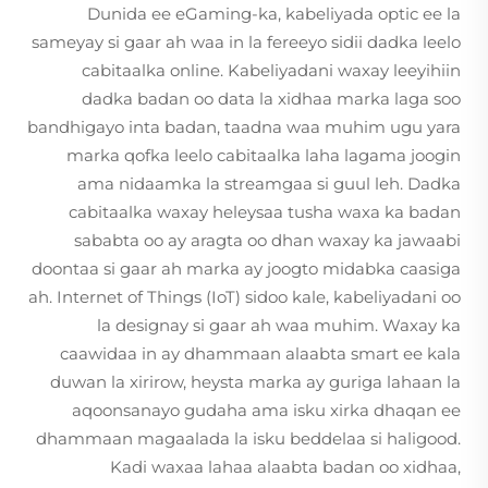
Dunida ee eGaming-ka, kabeliyada optic ee la
sameyay si gaar ah waa in la fereeyo sidii dadka leelo
cabitaalka online. Kabeliyadani waxay leeyihiin
dadka badan oo data la xidhaa marka laga soo
bandhigayo inta badan, taadna waa muhim ugu yara
marka qofka leelo cabitaalka laha lagama joogin
ama nidaamka la streamgaa si guul leh. Dadka
cabitaalka waxay heleysaa tusha waxa ka badan
sababta oo ay aragta oo dhan waxay ka jawaabi
doontaa si gaar ah marka ay joogto midabka caasiga
ah. Internet of Things (IoT) sidoo kale, kabeliyadani oo
la designay si gaar ah waa muhim. Waxay ka
caawidaa in ay dhammaan alaabta smart ee kala
duwan la xirirow, heysta marka ay guriga lahaan la
aqoonsanayo gudaha ama isku xirka dhaqan ee
dhammaan magaalada la isku beddelaa si haligood.
Kadi waxaa lahaa alaabta badan oo xidhaa,