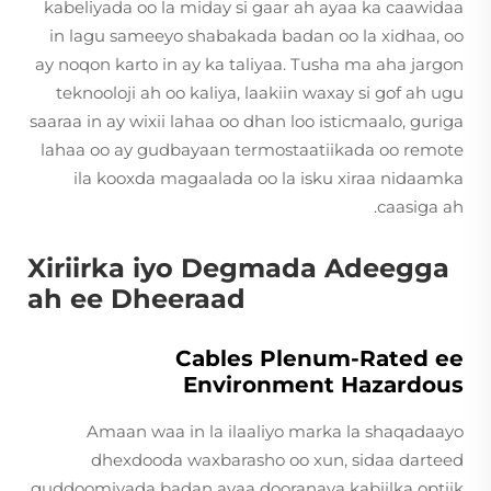
kabeliyada oo la miday si gaar ah ayaa ka caawidaa
in lagu sameeyo shabakada badan oo la xidhaa, oo
ay noqon karto in ay ka taliyaa. Tusha ma aha jargon
teknooloji ah oo kaliya, laakiin waxay si gof ah ugu
saaraa in ay wixii lahaa oo dhan loo isticmaalo, guriga
lahaa oo ay gudbayaan termostaatiikada oo remote
ila kooxda magaalada oo la isku xiraa nidaamka
caasiga ah.
Xiriirka iyo Degmada Adeegga
ah ee Dheeraad
Cables Plenum-Rated ee
Environment Hazardous
Amaan waa in la ilaaliyo marka la shaqadaayo
dhexdooda waxbarasho oo xun, sidaa darteed
guddoomiyada badan ayaa dooranaya kabiilka optiik