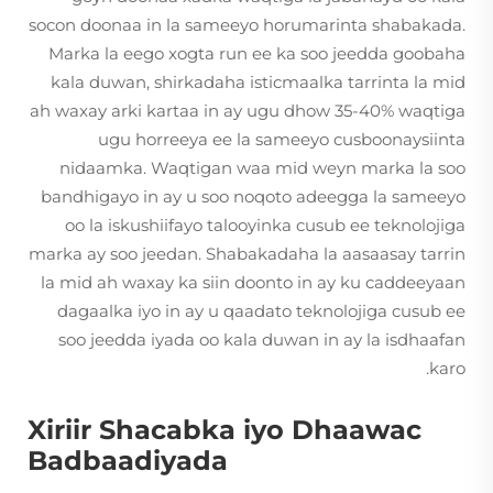
socon doonaa in la sameeyo horumarinta shabakada.
Marka la eego xogta run ee ka soo jeedda goobaha
kala duwan, shirkadaha isticmaalka tarrinta la mid
ah waxay arki kartaa in ay ugu dhow 35-40% waqtiga
ugu horreeya ee la sameeyo cusboonaysiinta
nidaamka. Waqtigan waa mid weyn marka la soo
bandhigayo in ay u soo noqoto adeegga la sameeyo
oo la iskushiifayo talooyinka cusub ee teknolojiga
marka ay soo jeedan. Shabakadaha la aasaasay tarrin
la mid ah waxay ka siin doonto in ay ku caddeeyaan
dagaalka iyo in ay u qaadato teknolojiga cusub ee
soo jeedda iyada oo kala duwan in ay la isdhaafan
karo.
Xiriir Shacabka iyo Dhaawac
Badbaadiyada