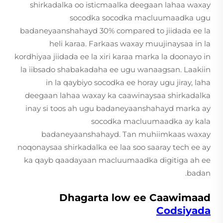
shirkadalka oo isticmaalka deegaan lahaa waxay
socodka socodka macluumaadka ugu
badaneyaanshahayd 30% compared to jiidada ee la
heli karaa. Farkaas waxay muujinaysaa in la
kordhiyaa jiidada ee la xiri karaa marka la doonayo in
la iibsado shabakadaha ee ugu wanaagsan. Laakiin
in la qaybiyo socodka ee horay ugu jiray, laha
deegaan lahaa waxay ka caawinaysaa shirkadalka
inay si toos ah ugu badaneyaanshahayd marka ay
socodka macluumaadka ay kala
badaneyaanshahayd. Tan muhiimkaas waxay
noqonaysaa shirkadalka ee laa soo saaray tech ee ay
ka qayb qaadayaan macluumaadka digitiga ah ee
badan.
Dhagarta low ee Caawimaad
Codsiyada