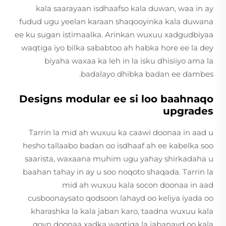
kala saarayaan isdhaafso kala duwan, waa in ay
fudud ugu yeelan karaan shaqooyinka kala duwana
ee ku sugan istimaalka. Arinkan wuxuu xadgudbiyaa
waqtiga iyo bilka sababtoo ah habka hore ee la dey
biyaha waxaa ka leh in la isku dhisiiyo ama la
badalayo dhibka badan ee dambes.
Designs modular ee si loo baahnaqo
upgrades
Tarrin la mid ah wuxuu ka caawi doonaa in aad u
hesho tallaabo badan oo isdhaaf ah ee kabelka soo
saarista, waxaana muhim ugu yahay shirkadaha u
baahan tahay in ay u soo noqoto shaqada. Tarrin la
mid ah wuxuu kala socon doonaa in aad
cusboonaysato qodsoon lahayd oo keliya iyada oo
kharashka la kala jaban karo, taadna wuxuu kala
goyn doonaa xadka waqtiga la jabanayd oo kala