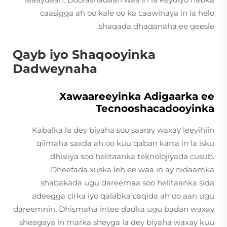
caasigga ah oo kale oo ka caawinaya in la helo
shaqada dhaqanaha ee geesle.
Qayb iyo Shaqooyinka
Dadweynaha
Xawaareeyinka Adigaarka ee
Tecnooshacadooyinka
Kabalka la dey biyaha soo saaray waxay leeyihiin
qiimaha saxda ah oo kuu qaban karta in la isku
dhisiiya soo helitaanka teknolojiyada cusub.
Dheefada xuska leh ee waa in ay nidaamka
shabakada ugu dareemaa soo helitaanka sida
adeegga cirka iyo qalabka caqida ah oo aan ugu
dareemnin. Dhismaha intee dadka ugu badan waxay
sheegaya in marka sheyga la dey biyaha waxay kuu