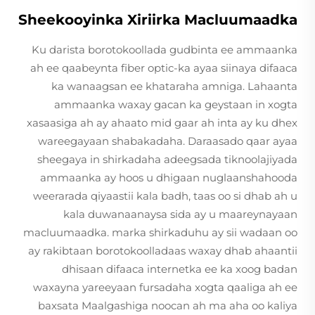
Sheekooyinka Xiriirka Macluumaadka
Ku darista borotokoollada gudbinta ee ammaanka
ah ee qaabeynta fiber optic-ka ayaa siinaya difaaca
ka wanaagsan ee khataraha amniga. Lahaanta
ammaanka waxay gacan ka geystaan in xogta
xasaasiga ah ay ahaato mid gaar ah inta ay ku dhex
wareegayaan shabakadaha. Daraasado qaar ayaa
sheegaya in shirkadaha adeegsada tiknoolajiyada
ammaanka ay hoos u dhigaan nuglaanshahooda
weerarada qiyaastii kala badh, taas oo si dhab ah u
kala duwanaanaysa sida ay u maareynayaan
macluumaadka. marka shirkaduhu ay sii wadaan oo
ay rakibtaan borotokoolladaas waxay dhab ahaantii
dhisaan difaaca internetka ee ka xoog badan
waxayna yareeyaan fursadaha xogta qaaliga ah ee
baxsata Maalgashiga noocan ah ma aha oo kaliya