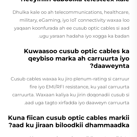
Dhulka kale oo ah telecommunications, healthcare,
military, eGaming, iyo IoT connectivity waxaa loo
yaqaan koonfurada ah ee cusub optic cables si aad
ugu yaraan hadaha iyo xogga ka badan.
Kuwaasoo cusub optic cables ka
qeybiso marka ah carruurta iyo
daaweynta?
Cusub cables waxaa ku jiro plenum-rating si carruur
fire iyo EMI/RFI resistance, ku yaal carruurta
carruurta. Waxaan kaliya ku jirin doqonadii cusub si
aad uga tagto xirfadda iyo daaweyn carruurta.
Kuna fiican cusub optic cables markii
aad ku jiraan biloodkii dhammaadka?