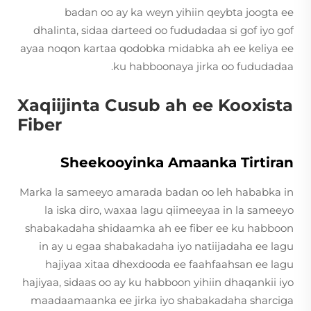
badan oo ay ka weyn yihiin qeybta joogta ee
dhalinta, sidaa darteed oo fududadaa si gof iyo gof
ayaa noqon kartaa qodobka midabka ah ee keliya ee
ku habboonaya jirka oo fududadaa.
Xaqiijinta Cusub ah ee Kooxista
Fiber
Sheekooyinka Amaanka Tirtiran
Marka la sameeyo amarada badan oo leh hababka in
la iska diro, waxaa lagu qiimeeyaa in la sameeyo
shabakadaha shidaamka ah ee fiber ee ku habboon
in ay u egaa shabakadaha iyo natiijadaha ee lagu
hajiyaa xitaa dhexdooda ee faahfaahsan ee lagu
hajiyaa, sidaas oo ay ku habboon yihiin dhaqankii iyo
maadaamaanka ee jirka iyo shabakadaha sharciga