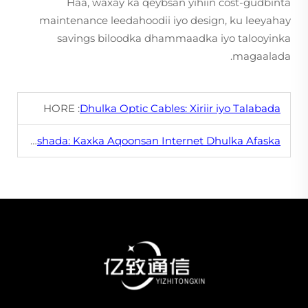
Haa, waxay ka qeybsan yihiin cost-gudbinta
maintenance leedahoodii iyo design, ku leeyahay
savings biloodka dhammaadka iyo talooyinka
magaalada.
HORE :
Dhulka Optic Cables: Xiriir iyo Talabada
Qaran Wiilashada: Kaxka Aqoonsan Internet Dhulka Afaska