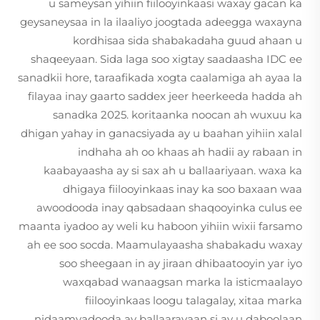
u sameysan yihiin fiilooyinkaasi waxay gacan ka
geysaneysaa in la ilaaliyo joogtada adeegga waxayna
kordhisaa sida shabakadaha guud ahaan u
shaqeeyaan. Sida laga soo xigtay saadaasha IDC ee
sanadkii hore, taraafikada xogta caalamiga ah ayaa la
filayaa inay gaarto saddex jeer heerkeeda hadda ah
sanadka 2025. koritaanka noocan ah wuxuu ka
dhigan yahay in ganacsiyada ay u baahan yihiin xalal
indhaha ah oo khaas ah hadii ay rabaan in
kaabayaasha ay si sax ah u ballaariyaan. waxa ka
dhigaya fiilooyinkaas inay ka soo baxaan waa
awoodooda inay qabsadaan shaqooyinka culus ee
maanta iyadoo ay weli ku haboon yihiin wixii farsamo
ah ee soo socda. Maamulayaasha shabakadu waxay
soo sheegaan in ay jiraan dhibaatooyin yar iyo
waxqabad wanaagsan marka la isticmaalayo
fiilooyinkaas loogu talagalay, xitaa marka
nidaamyadooda ay ballaarayaan si ay u daboolaan