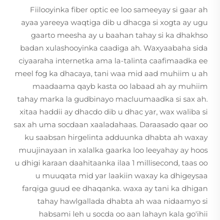
Fiilooyinka fiber optic ee loo sameeyay si gaar ah
ayaa yareeya waqtiga dib u dhacga si xogta ay ugu
gaarto meesha ay u baahan tahay si ka dhakhso
badan xulashooyinka caadiga ah. Waxyaabaha sida
ciyaaraha internetka ama la-talinta caafimaadka ee
meel fog ka dhacaya, tani waa mid aad muhiim u ah
maadaama qayb kasta oo labaad ah ay muhiim
tahay marka la gudbinayo macluumaadka si sax ah.
xitaa haddii ay dhacdo dib u dhac yar, wax waliba si
sax ah uma socdaan xaaladahaas. Daraasado qaar oo
ku saabsan hirgelinta adduunka dhabta ah waxay
muujinayaan in xalalka gaarka loo leeyahay ay hoos
u dhigi karaan daahitaanka ilaa 1 millisecond, taas oo
u muuqata mid yar laakiin waxay ka dhigeysaa
farqiga guud ee dhaqanka. waxa ay tani ka dhigan
tahay hawlgallada dhabta ah waa nidaamyo si
habsami leh u socda oo aan lahayn kala go'ihii