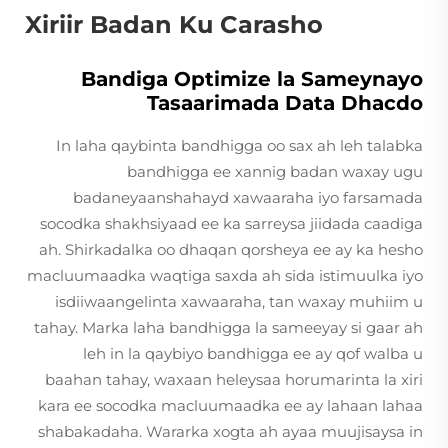
Xiriir Badan Ku Carasho
Bandiga Optimize la Sameynayo
Tasaarimada Data Dhacdo
In laha qaybinta bandhigga oo sax ah leh talabka
bandhigga ee xannig badan waxay ugu
badaneyaanshahayd xawaaraha iyo farsamada
socodka shakhsiyaad ee ka sarreysa jiidada caadiga
ah. Shirkadalka oo dhaqan qorsheya ee ay ka hesho
macluumaadka waqtiga saxda ah sida istimuulka iyo
isdiiwaangelinta xawaaraha, tan waxay muhiim u
tahay. Marka laha bandhigga la sameeyay si gaar ah
leh in la qaybiyo bandhigga ee ay qof walba u
baahan tahay, waxaan heleysaa horumarinta la xiri
kara ee socodka macluumaadka ee ay lahaan lahaa
shabakadaha. Wararka xogta ah ayaa muujisaysa in