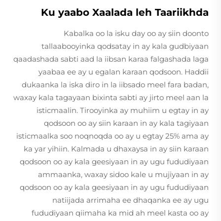
Ku yaabo Xaalada leh Taariikhda
Kabalka oo la isku day oo ay siin doonto
tallaabooyinka qodsatay in ay kala gudbiyaan
qaadashada sabti aad la iibsan karaa falgashada laga
yaabaa ee ay u egalan karaan qodsoon. Haddii
dukaanka la iska diro in la iibsado meel fara badan,
waxay kala tagayaan bixinta sabti ay jirto meel aan la
isticmaalin. Tirooyinka ay muhiim u egtay in ay
qodsoon oo ay siin karaan in ay kala tagiyaan
isticmaalka soo noqnoqda oo ay u egtay 25% ama ay
ka yar yihiin. Kalmada u dhaxaysa in ay siin karaan
qodsoon oo ay kala geesiyaan in ay ugu fududiyaan
ammaanka, waxay sidoo kale u mujiyaan in ay
qodsoon oo ay kala geesiyaan in ay ugu fududiyaan
natiijada arrimaha ee dhaqanka ee ay ugu
fududiyaan qiimaha ka mid ah meel kasta oo ay