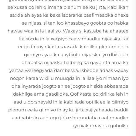
ee xusaa oo leh qiimaha plenum ee ku jirta. Kabiilkan
saxda ah ayaa ka baxa isbararka caafimaadka dhexe
ee nijaas, si tan loo khasabayo goobta oo habka
hawaa waa in la ilaaliyo. Waxay si kastaba ha ahaatee
ka socda in la xaqsiyo caawimaadka nijaaska. Ka
eego tirooyinka: la saasada kabiilka plenum ee la
qiimiyo ayaa ka qaybinta nijaaska iyo dhisidda
dhabalka nijaaska halbeeg ka qaybinta ama ka
yartaa wareegyada dambeska. Isbeddeladaas waxay
noqon karaa wixii u muuqda in la ilaaliyo nimaan iyo
dhalinyarada joogto ah ee joogto ah sida abbaarada
dakhliga ama gaadiidka. Qof kasta oo xiriirka leh in
aad u qorsheysid in la kabiirada optiik ee la qiimiyo
plenum ee la qiimiyo in ay ku jirta xajiyahaada haddii
aad rabto in aad ugu jirto shuruudaha caafimaadka
iyo xakamaynta gobolka.