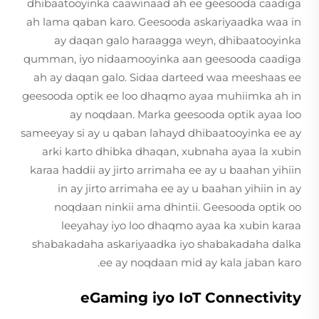
dhibaatooyinka caawinaad ah ee geesooda caadiga
ah lama qaban karo. Geesooda askariyaadka waa in
ay daqan galo haraagga weyn, dhibaatooyinka
qumman, iyo nidaamooyinka aan geesooda caadiga
ah ay daqan galo. Sidaa darteed waa meeshaas ee
geesooda optik ee loo dhaqmo ayaa muhiimka ah in
ay noqdaan. Marka geesooda optik ayaa loo
sameeyay si ay u qaban lahayd dhibaatooyinka ee ay
arki karto dhibka dhaqan, xubnaha ayaa la xubin
karaa haddii ay jirto arrimaha ee ay u baahan yihiin
in ay jirto arrimaha ee ay u baahan yihiin in ay
noqdaan ninkii ama dhintii. Geesooda optik oo
leeyahay iyo loo dhaqmo ayaa ka xubin karaa
shabakadaha askariyaadka iyo shabakadaha dalka
ee ay noqdaan mid ay kala jaban karo.
eGaming iyo IoT Connectivity