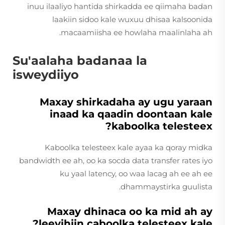
inuu ilaaliyo hantida shirkadda ee qiimaha badan
laakiin sidoo kale wuxuu dhisaa kalsoonida
macaamiisha ee howlaha maalinlaha ah.
Su'aalaha badanaa la
isweydiiyo
Maxay shirkadaha ay ugu yaraan
inaad ka qaadin doontaan kale
kaboolka telesteex?
Kaboolka telesteex kale ayaa ka qoray midka
bandwidth ee ah, oo ka socda data transfer rates iyo
ku yaal latency, oo waa lacag ah ee ah ee
dhammaystirka guulista.
Maxay dhinaca oo ka mid ah ay
leeyihiin caboolka telesteex kale?