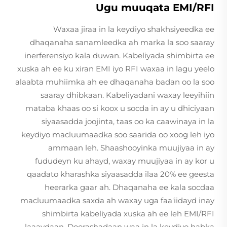
Ugu muuqata EMI/RFI
Waxaa jiraa in la keydiyo shakhsiyeedka ee
dhaqanaha sanamleedka ah marka la soo saaray
inerferensiyo kala duwan. Kabeliyada shimbirta ee
xuska ah ee ku xiran EMI iyo RFI waxaa in lagu yeelo
alaabta muhiimka ah ee dhaqanaha badan oo la soo
saaray dhibkaan. Kabeliyadani waxay leeyihiin
mataba khaas oo si koox u socda in ay u dhiciyaan
siyaasadda joojinta, taas oo ka caawinaya in la
keydiyo macluumaadka soo saarida oo xoog leh iyo
ammaan leh. Shaashooyinka muujiyaa in ay
fududeyn ku ahayd, waxay muujiyaa in ay kor u
qaadato kharashka siyaasadda ilaa 20% ee geesta
heerarka gaar ah. Dhaqanaha ee kala socdaa
macluumaadka saxda ah waxay uga faa'iidayd inay
shimbirta kabeliyada xuska ah ee leh EMI/RFI
laaaydaan. Doorashadaan waa in la keydiyo habka