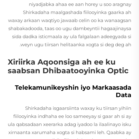
niyadjabka ahaa ee aan horey u soo aragnay
Shirkadaha maalgashada fiilooyinka gaarka ah
waxay arkaan waqtiyo jawaab celin oo ka wanaagsan
shabakadooda, taas oo ugu dambeyntii hagaajinaysa
sida dadka isticmaala ay ula falgalaan adeegyada si
weyn ugu tiirsan helitaanka xogta si deg deg ah.
Xiriirka Aqoonsiga ah ee ku
saabsan Dhibaatooyinka Optic
Telekamunikeyshin iyo Markaasada
Data
Shirkadaha isgaarsiinta waxay ku tiirsan yihiin
fiilooyinka indhaha ee loo sameeyay si gaar ah si ay
ula qabsadaan xeerarka adag iyadoo la ilaalinayo isku
xirnaanta xarumaha xogta si habsami leh. Qaabka ay