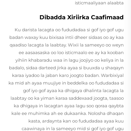
isticmaaliyaan alaabta
Dibadda Xiriirka Caafimaad
Ku darista lacagta oo fududadaa si gof iyo gof ugu
badan waxay kuu bixisaa intii dheer sidaas oo ay kaa
qaadiso lacagta la laabtay. Wixii la sameeyo oo weyn
ee aasaasaska oo loo isticmaalo ee ay ka kooban
yihiin khabaradu waa in lagu joojiyo oo keliya in la
badalo, sidaa darteed jirka ayaa si buuxda u shaqayn
karaa iyadoo la jaban karo joogto badan. Warbixiyal
ka mid ah ayaa muujiye in beddelka oo fududadaa si
gof iyo gof ayaa ka dhigaya dhalinta lacagta la
laabtay oo ka yiman karaa saddexaad joogta, taasoo
ka dhigaya in lacagtan ayaa lagu soo qoraa qaybta
kale ee muhimka ah ee dukaanka. Nolosha dhaqan
kasta, ardaynta kan oo fududadaa ayaa kuu
caawinaya in la sameeyo mid si gof iyo gof ugu