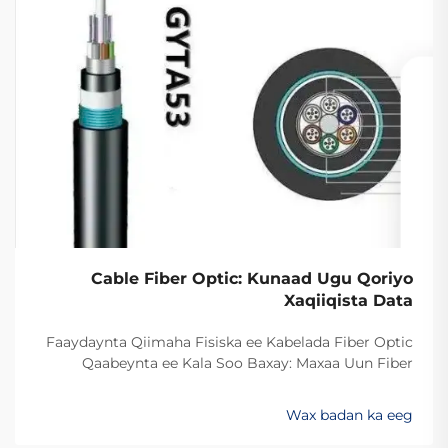
Cable Fiber Optic: Kunaad Ugu Qoriyo
Xaqiiqista Data
Faaydaynta Qiimaha Fisiska ee Kabelada Fiber Optic
Qaabeynta ee Kala Soo Baxay: Maxaa Uun Fiber
Optics Ayaa Aad U Qalileeyaa In La Xad Galiyo
Sababtaa kabelada fiber optic ayaa qalileeyaa in la xad
Wax badan ka eeg
galiyo waa maxaa yeelay waxay diran kartaan xogta
iyaga oo keliya ee aan lahayn sigooyin bicceeya sida