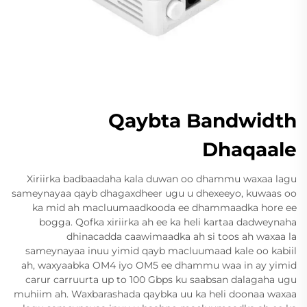
Qaybta Bandwidth
Dhaqaale
Xiriirka badbaadaha kala duwan oo dhammu waxaa lagu
sameynayaa qayb dhagaxdheer ugu u dhexeeyo, kuwaas oo
ka mid ah macluumaadkooda ee dhammaadka hore ee
bogga. Qofka xiriirka ah ee ka heli kartaa dadweynaha
dhinacadda caawimaadka ah si toos ah waxaa la
sameynayaa inuu yimid qayb macluumaad kale oo kabiil
ah, waxyaabka OM4 iyo OM5 ee dhammu waa in ay yimid
carur carruurta up to 100 Gbps ku saabsan dalagaha ugu
muhiim ah. Waxbarashada qaybka uu ka heli doonaa waxaa