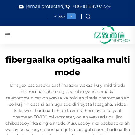
[email protected]
+86-18168703229
SO
fibergaalka optigaalka multi
mode
Dhagax badbaadka caafimaadka waxaa ku yimid tirada
dhammaan ah ee ugu dambeeya in qoraalka
telecommunication waxaa ka mid ah tirada dhammaan ah
ee ku jirin data si aan uga soo diriraysta lacagaha. Sidoo
kale, wixii badbaad ah oo la xiriira hore ayaa ku yaal
dhamaan 50-100 mikrometer, oo ah waxaad ugu jiro
dhibaatooyinka single mode. Xusuusooyinka badbaadka ah
waxay ku sameyn doonaan qofka lacagaha ama badbaadka