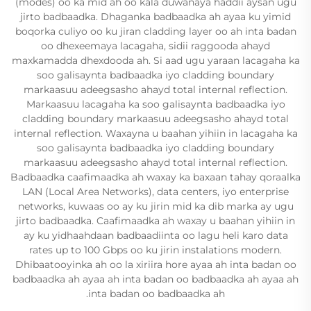
(modes) oo ka mid ah oo kala duwanaya haddii aysan ugu
jirto badbaadka. Dhaganka badbaadka ah ayaa ku yimid
boqorka culiyo oo ku jiran cladding layer oo ah inta badan
oo dhexeemaya lacagaha, sidii raggooda ahayd
maxkamadda dhexdooda ah. Si aad ugu yaraan lacagaha ka
soo galisaynta badbaadka iyo cladding boundary
markaasuu adeegsasho ahayd total internal reflection.
Markaasuu lacagaha ka soo galisaynta badbaadka iyo
cladding boundary markaasuu adeegsasho ahayd total
internal reflection. Waxayna u baahan yihiin in lacagaha ka
soo galisaynta badbaadka iyo cladding boundary
markaasuu adeegsasho ahayd total internal reflection.
Badbaadka caafimaadka ah waxay ka baxaan tahay qoraalka
LAN (Local Area Networks), data centers, iyo enterprise
networks, kuwaas oo ay ku jirin mid ka dib marka ay ugu
jirto badbaadka. Caafimaadka ah waxay u baahan yihiin in
ay ku yidhaahdaan badbaadiinta oo lagu heli karo data
rates up to 100 Gbps oo ku jirin instalations modern.
Dhibaatooyinka ah oo la xiriira hore ayaa ah inta badan oo
badbaadka ah ayaa ah inta badan oo badbaadka ah ayaa ah
inta badan oo badbaadka ah.