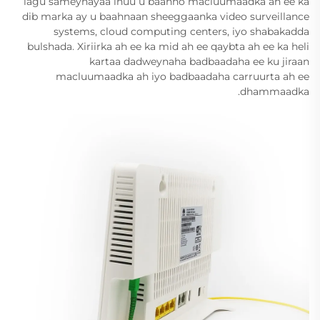
lagu sameynayaa inuu u baahno macluumaadka ah ee ka
dib marka ay u baahnaan sheeggaanka video surveillance
systems, cloud computing centers, iyo shabakadda
bulshada. Xiriirka ah ee ka mid ah ee qaybta ah ee ka heli
kartaa dadweynaha badbaadaha ee ku jiraan
macluumaadka ah iyo badbaadaha carruurta ah ee
dhammaadka.