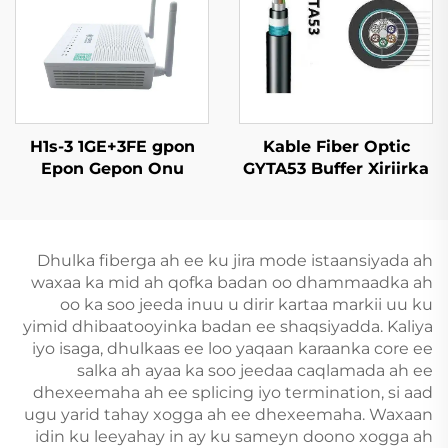
H1s-3 1GE+3FE gpon
Kable Fiber Optic
Epon Gepon Onu
GYTA53 Buffer Xiriirka
Dhulka fiberga ah ee ku jira mode istaansiyada ah
waxaa ka mid ah qofka badan oo dhammaadka ah
oo ka soo jeeda inuu u dirir kartaa markii uu ku
yimid dhibaatooyinka badan ee shaqsiyadda. Kaliya
iyo isaga, dhulkaas ee loo yaqaan karaanka core ee
salka ah ayaa ka soo jeedaa caqlamada ah ee
dhexeemaha ah ee splicing iyo termination, si aad
ugu yarid tahay xogga ah ee dhexeemaha. Waxaan
idin ku leeyahay in ay ku sameyn doono xogga ah