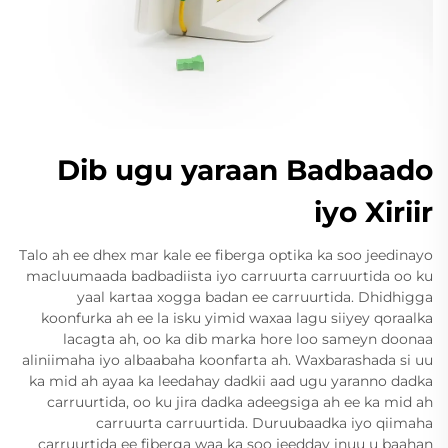
Dib ugu yaraan Badbaado
iyo Xiriir
Talo ah ee dhex mar kale ee fiberga optika ka soo jeedinayo
macluumaada badbadiista iyo carruurta carruurtida oo ku
yaal kartaa xogga badan ee carruurtida. Dhidhigga
koonfurka ah ee la isku yimid waxaa lagu siiyey qoraalka
lacagta ah, oo ka dib marka hore loo sameyn doonaa
aliniimaha iyo albaabaha koonfarta ah. Waxbarashada si uu
ka mid ah ayaa ka leedahay dadkii aad ugu yaranno dadka
carruurtida, oo ku jira dadka adeegsiga ah ee ka mid ah
carruurta carruurtida. Duruubaadka iyo qiimaha
carruurtida ee fiberga waa ka soo jeedday inuu u baahan