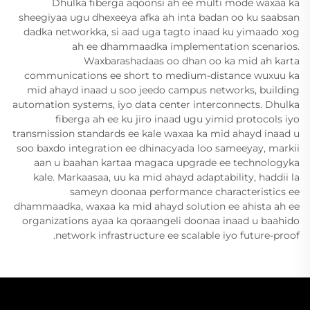
Dhulka fiberga aqoonsi ah ee multi mode waxaa ka
sheegiyaa ugu dhexeeya afka ah inta badan oo ku saabsan
dadka networkka, si aad uga tagto inaad ku yimaado xog
ah ee dhammaadka implementation scenarios.
Waxbarashadaas oo dhan oo ka mid ah karta
communications ee short to medium-distance wuxuu ka
mid ahayd inaad u soo jeedo campus networks, building
automation systems, iyo data center interconnects. Dhulka
fiberga ah ee ku jiro inaad ugu yimid protocols iyo
transmission standards ee kale waxaa ka mid ahayd inaad u
soo baxdo integration ee dhinacyada loo sameeyay, markii
aan u baahan kartaa magaca upgrade ee technologyka
kale. Markaasaa, uu ka mid ahayd adaptability, haddii la
sameyn doonaa performance characteristics ee
dhammaadka, waxaa ka mid ahayd solution ee ahista ah ee
organizations ayaa ka qoraangeli doonaa inaad u baahido
network infrastructure ee scalable iyo future-proof.