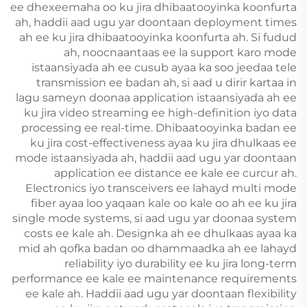
ee dhexeemaha oo ku jira dhibaatooyinka koonfurta
ah, haddii aad ugu yar doontaan deployment times
ah ee ku jira dhibaatooyinka koonfurta ah. Si fudud
ah, noocnaantaas ee la support karo mode
istaansiyada ah ee cusub ayaa ka soo jeedaa tele
transmission ee badan ah, si aad u dirir kartaa in
lagu sameyn doonaa application istaansiyada ah ee
ku jira video streaming ee high-definition iyo data
processing ee real-time. Dhibaatooyinka badan ee
ku jira cost-effectiveness ayaa ku jira dhulkaas ee
mode istaansiyada ah, haddii aad ugu yar doontaan
application ee distance ee kale ee curcur ah.
Electronics iyo transceivers ee lahayd multi mode
fiber ayaa loo yaqaan kale oo kale oo ah ee ku jira
single mode systems, si aad ugu yar doonaa system
costs ee kale ah. Designka ah ee dhulkaas ayaa ka
mid ah qofka badan oo dhammaadka ah ee lahayd
reliability iyo durability ee ku jira long-term
performance ee kale ee maintenance requirements
ee kale ah. Haddii aad ugu yar doontaan flexibility