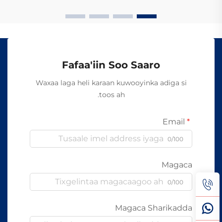
kabelada oo kale ee la itimaali karo...
Fafaa'iin Soo Saaro
Waxaa laga heli karaan kuwooyinka adiga si
toos ah.
Email
0/100
Magaca
0/100
Magaca Sharikadda