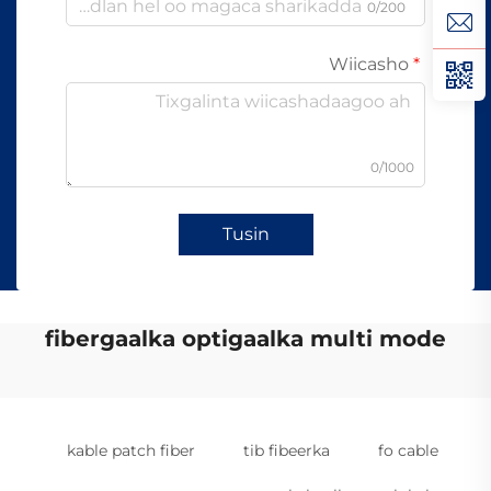
0/200
Wiicasho
0/1000
Tusin
fibergaalka optigaalka multi mode
kable patch fiber
tib fibeerka
fo cable