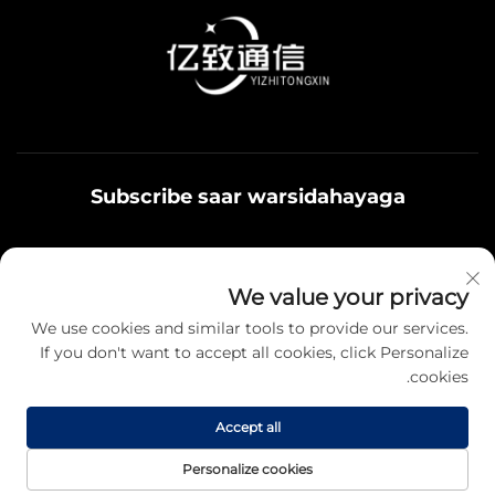
Subscribe saar warsidahayaga
Qoys noolaadaadu waxaa u adeegsamaa xiriirka
We value your privacy
badbaadada ku jira, fikrad iyo hantiyaasha teamiga sida.
We use cookies and similar tools to provide our services.
If you don't want to accept all cookies, click Personalize
cookies.
Qayb karo
Accept all
Hawsha da'da © 2025 Jiangsu Yizhi Telecommunication Technology
Personalize cookies
Co., Ltd. Fursadaha koodka ah oo kale. -
Siyasetka Fararida