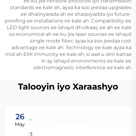
ee ku jira network protocols iyo transmission
standards ee kale ah, ayaa ka soo jeedaa upgrades
ee dhalinyarada ah ee shaqsiyadda iyo future-
proofing ee installations ee kale ah. Compatibility ee
LED light sources ee lahayd dhulkaas, ee ah ee kale
oo economical ah ee ku jira laser sources ee lahayd
single mode fiber, ayaa ka soo jeedaa cost
advantage ee kale ah. Technology ee kale ayaa ka
mid ah EMI immunity ee kale ah, si aad u dirir kartaa
in ay lahayd environments ee kale ee
electromagnetic interference ee kale ah.
Talooyin iyo Xaraashyo
26
May