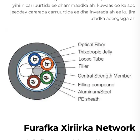
yihiin carruurtida ee dhammaadka ah, kuwaas oo ka soo
jeedday cararada carruurtida ee dhalinyarada ah ee ku jira
dadka adeegsiga ah.
Furafka Xiriirka Network