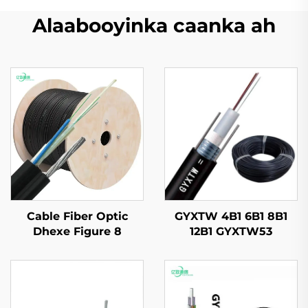
Alaabooyinka caanka ah
Cable Fiber Optic
GYXTW 4B1 6B1 8B1
Dhexe Figure 8
12B1 GYXTW53
GYTC8S
Kableeya Dhulka
Opticska