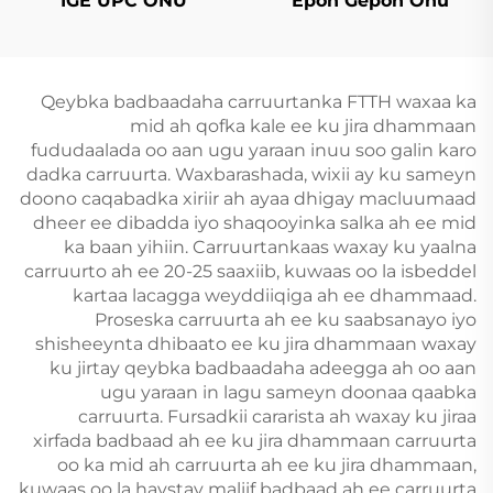
1GE UPC ONU
Epon Gepon Onu
Qeybka badbaadaha carruurtanka FTTH waxaa ka
mid ah qofka kale ee ku jira dhammaan
fududaalada oo aan ugu yaraan inuu soo galin karo
dadka carruurta. Waxbarashada, wixii ay ku sameyn
doono caqabadka xiriir ah ayaa dhigay macluumaad
dheer ee dibadda iyo shaqooyinka salka ah ee mid
ka baan yihiin. Carruurtankaas waxay ku yaalna
carruurto ah ee 20-25 saaxiib, kuwaas oo la isbeddel
kartaa lacagga weyddiiqiga ah ee dhammaad.
Proseska carruurta ah ee ku saabsanayo iyo
shisheeynta dhibaato ee ku jira dhammaan waxay
ku jirtay qeybka badbaadaha adeegga ah oo aan
ugu yaraan in lagu sameyn doonaa qaabka
carruurta. Fursadkii cararista ah waxay ku jiraa
xirfada badbaad ah ee ku jira dhammaan carruurta
oo ka mid ah carruurta ah ee ku jira dhammaan,
kuwaas oo la haystay maliif badbaad ah ee carruurta