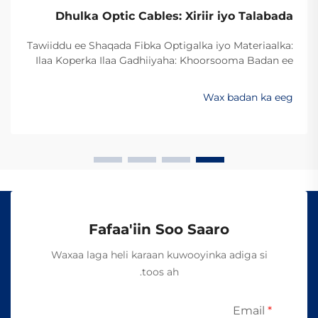
Dhulka Optic Cables: Xiriir iyo Talabada
Tawiiddu ee Shaqada Fibka Optigalka iyo Materiaalka:
Ilaa Koperka Ilaa Gadhiiyaha: Khoorsooma Badan ee
Xawaaraha Dheeriga Ugu Sarreysa ee Xogta Beddelka
min koperka ilaa fibirka optiga waxay ugu badanaysta
Wax badan ka eeg
xawaaraha la soo saaro xogta. Hadda dambigii,
badankii dambigii, shirkadaha telecom...
Fafaa'iin Soo Saaro
Waxaa laga heli karaan kuwooyinka adiga si
toos ah.
Email