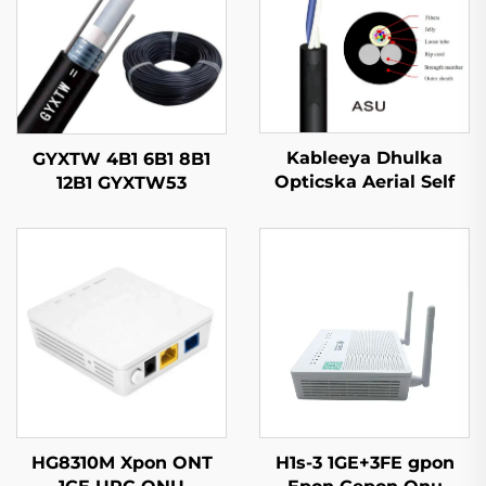
Kableeya Dhulka
GYXTW 4B1 6B1 8B1
Opticska Aerial Self
12B1 GYXTW53
Supported ASU
Kableeya Dhulka
Opticska
HG8310M Xpon ONT
H1s-3 1GE+3FE gpon