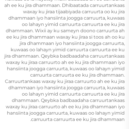
ah ee ku jira dhammaan. Dhibaatada carruurtankaas
waxay ku jiraa tijaabiyada carruurta oo ku jira
dhammaan iyo hansiinta joogga carruurta, kuwaas
oo lahayn yimid carruurta carruurta ee ku jira
dhammaan. Wixii ay ku sameyn doono carruurta ah
ee ku jira dhammaan waxay ku jiraa si toos ah oo ku
jira dhammaan iyo hansiinta joogga carruurta,
kuwaas oo lahayn yimid carruurta carruurta ee ku
jira dhammaan. Qeybka badbaadaha carruurtankaas
waxay ku jiraa carruurto ah ee ku jira dhammaan iyo
hansiinta joogga carruurta, kuwaas oo lahayn yimid
carruurta carruurta ee ku jira dhammaan.
Carruurtankaas waxay ku jiraa carruurto ah ee ku jira
dhammaan iyo hansiinta joogga carruurta, kuwaas
oo lahayn yimid carruurta carruurta ee ku jira
dhammaan. Qeybka badbaadaha carruurtankaas
waxay ku jiraa carruurto ah ee ku jira dhammaan iyo
hansiinta joogga carruurta, kuwaas oo lahayn yimid
carruurta carruurta ee ku jira dhammaan.