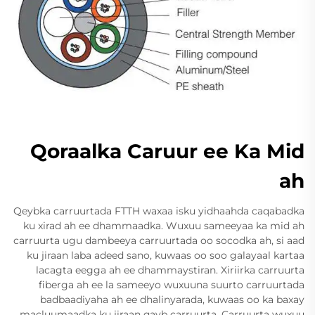
Qoraalka Caruur ee Ka Mid
ah
Qeybka carruurtada FTTH waxaa isku yidhaahda caqabadka
ku xirad ah ee dhammaadka. Wuxuu sameeyaa ka mid ah
carruurta ugu dambeeya carruurtada oo socodka ah, si aad
ku jiraan laba adeed sano, kuwaas oo soo galayaal kartaa
lacagta eegga ah ee dhammaystiran. Xiriirka carruurta
fiberga ah ee la sameeyo wuxuuna suurto carruurtada
badbaadiyaha ah ee dhalinyarada, kuwaas oo ka baxay
macluumaadka ku jiraan qayb carruurta. Carruurta wuxuu