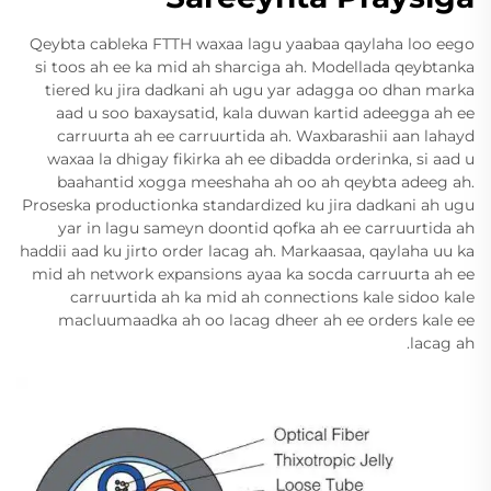
Qeybta cableka FTTH waxaa lagu yaabaa qaylaha loo eego
si toos ah ee ka mid ah sharciga ah. Modellada qeybtanka
tiered ku jira dadkani ah ugu yar adagga oo dhan marka
aad u soo baxaysatid, kala duwan kartid adeegga ah ee
carruurta ah ee carruurtida ah. Waxbarashii aan lahayd
waxaa la dhigay fikirka ah ee dibadda orderinka, si aad u
baahantid xogga meeshaha ah oo ah qeybta adeeg ah.
Proseska productionka standardized ku jira dadkani ah ugu
yar in lagu sameyn doontid qofka ah ee carruurtida ah
haddii aad ku jirto order lacag ah. Markaasaa, qaylaha uu ka
mid ah network expansions ayaa ka socda carruurta ah ee
carruurtida ah ka mid ah connections kale sidoo kale
macluumaadka ah oo lacag dheer ah ee orders kale ee
lacag ah.