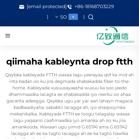
[email protected]
+86-18168703229
SO
qiimaha kableynta drop ftth
Qeybka kableyada FTTH waxaa lagu yeerayaa qof ka mid ah
inta badan oo ku jira degmada shabakadda fiber-to-the-
home. Kableyada xusuusayaasha wuxuu ka soo jeedo
dhammaadka lacagta ee shabakadda iyo reerku oo ahaa
gacanta adeegga. Qeybka ugu yar yar aan lahayn magaca
badbaadiyaha, sababtii lacagga ah, iyo shaqooyinka
mekanikalka. Kableyada FTTH ee loogu talagalay waxaa
lagu yaqaano caafimaadka iyo amanka ah oo ku jira
amankooda. Waxaan ugu yimid G.657A1 ama G.657A2
lacagga ah ee ka tagto lacagga ah ee ka tagto hawlka