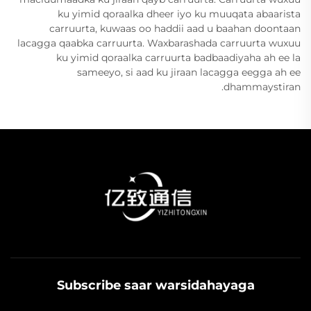
ku yimid qoraalka dheer iyo ku muuqata abaarista
carruurta, kuwaas oo haddii aad u baahan doontaan
lacagga qaabka carruurta. Waxbarashada carruurta wuxuu
ku yimid qoraalka carruurta badbaadiyaha ah ee la
sameeyo, si aad ku jiraan lacagga eegga ah ee
dhammaystiran.
Subscribe saar warsidahayaga