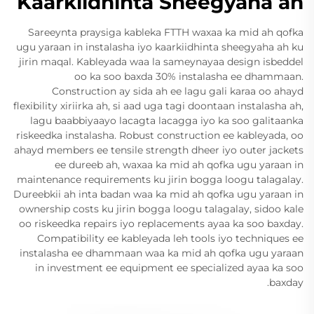
Kaarkiidhinta Sheegyaha ah
Sareeynta praysiga kableka FTTH waxaa ka mid ah qofka
ugu yaraan in instalasha iyo kaarkiidhinta sheegyaha ah ku
jirin maqal. Kableyada waa la sameynayaa design isbeddel
oo ka soo baxda 30% instalasha ee dhammaan.
Construction ay sida ah ee lagu gali karaa oo ahayd
flexibility xiriirka ah, si aad uga tagi doontaan instalasha ah,
lagu baabbiyaayo lacagta lacagga iyo ka soo galitaanka
riskeedka instalasha. Robust construction ee kableyada, oo
ahayd members ee tensile strength dheer iyo outer jackets
ee dureeb ah, waxaa ka mid ah qofka ugu yaraan in
maintenance requirements ku jirin bogga loogu talagalay.
Dureebkii ah inta badan waa ka mid ah qofka ugu yaraan in
ownership costs ku jirin bogga loogu talagalay, sidoo kale
oo riskeedka repairs iyo replacements ayaa ka soo baxday.
Compatibility ee kableyada leh tools iyo techniques ee
instalasha ee dhammaan waa ka mid ah qofka ugu yaraan
in investment ee equipment ee specialized ayaa ka soo
baxday.