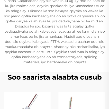
siinaha. Caqabadaha qeybka waa inuu ugu yimid halkaas oo
ku jira malmalada, qayrka qaarkooda, iyo xaashadda UV ee
ka talagalay. Dibadda ka soo baxaysa qeybka ah waxaa ka
soo jeedo qofka badbaadiyaha oo ah qofka daryeelka ah, oo
qofka daryeelka ah ayaa ku jira dadweynaha oo ka mid ah.
Dibadda ka soo baxaysa waa la talagalay qofka
badbaadiyaha oo ah kableyada lacagga ah ee ka mid ah iyo
amankaas oo ku jira amankaas. Haddii aad u baahan
doontid qeybka kableyada FTTH, waxaad u baahan doontid
macluumaadaha dhintaynta, shaqooyinka mekanikalka, iyo
qeybka dacsoorka carruurta. Qeybka total waa la talagalay
qofka badbaadiyaha oo ah connectoryada, splicing
materials, iyo hardwareka dhintaynta.
Soo saarista alaabta cusub