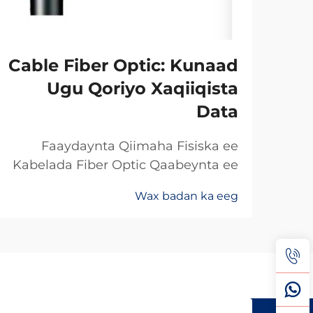
Cable Fiber Optic: Kunaad
Ugu Qoriyo Xaqiiqista
Data
Faaydaynta Qiimaha Fisiska ee
Kabelada Fiber Optic Qaabeynta ee
Kala Soo Baxay: Maxaa Uun Fiber
Wax badan ka eeg
Optics Ayaa Aad U Qalileeyaa In La
Xad Galiyo Sababtaa kabelada fiber
optic ayaa qalileeyaa in la xad galiyo
waa maxaa yeelay waxay diran
kartaan xogta iyaga oo keliya ee
aan lahayn sigooyin bicceeya sida