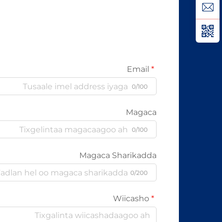
kabelada oo kale ee la itimaali
karo...
Email
0/100
Magaca
0/100
Magaca Sharikadda
0/200
Wiicasho