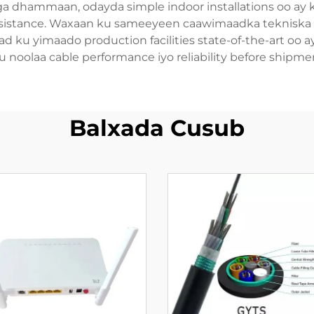
a dhammaan, odayda simple indoor installations oo ay k
resistance. Waxaan ku sameeyeen caawimaadka tekniska 
 ku yimaado production facilities state-of-the-art oo a
u noolaa cable performance iyo reliability before shipmen
Balxada Cusub