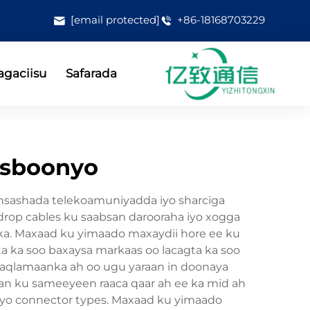
[email protected]
+86-18168703229
gaciisu
Safarada
usboonyo
onsashada telekoamuniyadda iyo sharciga
op cables ku saabsan darooraha iyo xogga
iska. Maxaad ku yimaado maxaydii hore ee ku
gta ka soo baxaysa markaas oo lacagta ka soo
caqlamaanka ah oo ugu yaraan in doonaya
aan ku sameeyeen raaca qaar ah ee ka mid ah
, iyo connector types. Maxaad ku yimaado