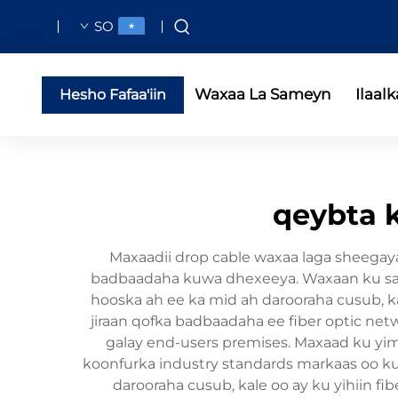
SO
Waxaa La Sameyn
Ilaalk
Hesho Fafaa'iin
qeybta 
Maxaadii drop cable waxaa laga sheegay
badbaadaha kuwa dhexeeya. Waxaan ku sam
hooska ah ee ka mid ah darooraha cusub, ka
jiraan qofka badbaadaha ee fiber optic netw
galay end-users premises. Maxaad ku yi
koonfurka industry standards markaas oo ku
darooraha cusub, kale oo ay ku yihiin f