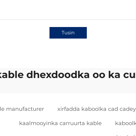
Tusin
kable dhexdoodka oo ka c
ble manufacturer
xirfadda kaboolka cad cade
kaalmooyinka carruurta kable
kabool