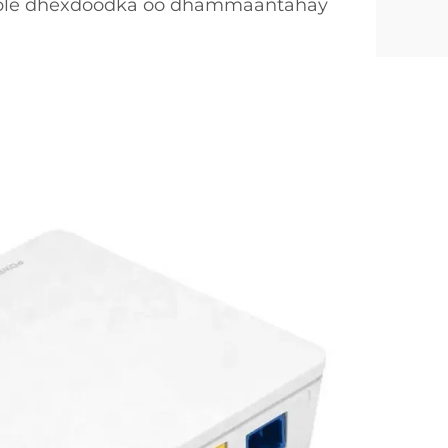
ble dhexdoodka oo dhammaantahay