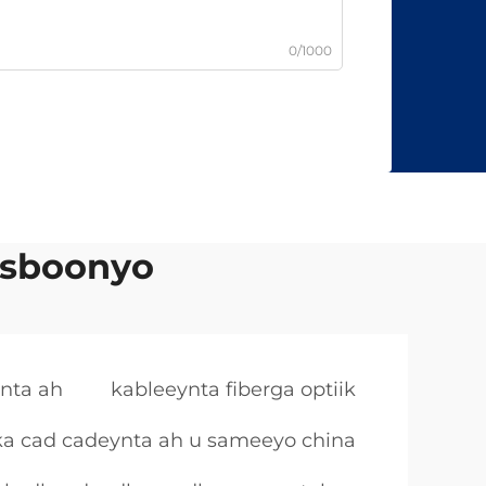
0/1000
usboonyo
ynta ah
kableeynta fiberga optiik
ka cad cadeynta ah u sameeyo china