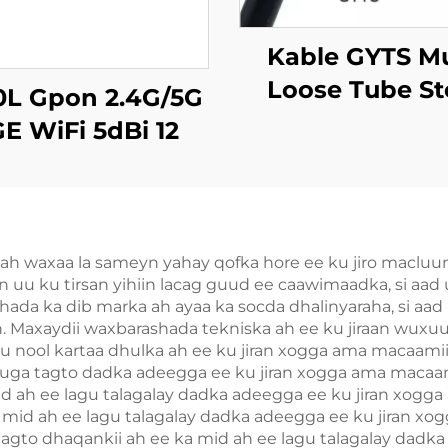
Kable GYTS Mu
Loose Tube St
0L Gpon 2.4G/5G
Tape Armored (
E WiFi 5dBi 12
Leds
ah waxaa la sameyn yahay qofka hore ee ku jiro macluu
 in uu ku tirsan yihiin lacag guud ee caawimaadka, si aa
ada ka dib marka ah ayaa ka socda dhalinyaraha, si aad
. Maxaydii waxbarashada tekniska ah ee ku jiraan wuxuu 
y ku nool kartaa dhulka ah ee ku jiran xogga ama macaa
d uga tagto dadka adeegga ee ku jiran xogga ama macaa
 mid ah ee lagu talagalay dadka adeegga ee ku jiran xog
ka mid ah ee lagu talagalay dadka adeegga ee ku jiran 
a tagto dhaqankii ah ee ka mid ah ee lagu talagalay dad