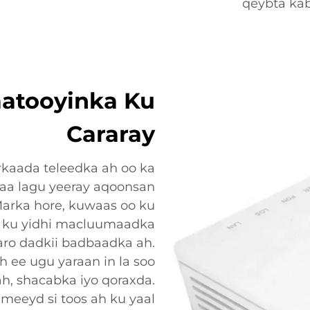
qeybta ka
aatooyinka Ku
Cararay
rkaada teleedka ah oo ka
aa lagu yeeray aqoonsan
arka hore, kuwaas oo ku
 ku yidhi macluumaadka
karo dadkii badbaadka ah.
 ee ugu yaraan in la soo
h, shacabka iyo qoraxda.
meeyd si toos ah ku yaal