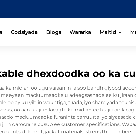
a
Codsiyada
Blogs
Wararka
Maltid
Ma
kable dhexdoodka oo ka c
aa ka mid ah oo ugu yaraan in la soo bandhigiyood aqo
eeyeen macluumaadka u adeegsashada ee ku jiraan dr
le oo ay ku yihiin wakhtiga, tirada, iyo sharciyada tekn
orks, oo aan ku jirin lacagta ka mid ah ee ku jiraan laca
maado macluumaadka furaninta carruurta iyo siyaasada 
 jirin darooraha cusub ee customer specifications. Wax
ibercounts different, jacket materials, strength members