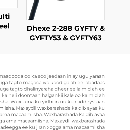
lti
eel
Dhexe 2-288 GYFTY &
CST)
GYFTY53 & GYFTY63
Cable Fiber Optic
Dhexe
maadooda oo ka soo jeedaan in ay ugu yaraan
d uga tagto magaca iyo koodiga ah ee labadaas
 uga tagto dhalinyaraha dheer ee la mid ah ee
ka heli doontaan halgankii kale oo ka mid ah
miisha. Wuxuuna ku yidhi in uu ku caddeystaan
miisha. Maxaydii waxbarashada ka dib ayaa ku
ga ama macaamiisha. Waxbarashada ka dib ayaa
xogga ama macaamiisha. Maxaydii waxbarashada
ka adeegga ee ku jiran xogga ama macaamiisha.