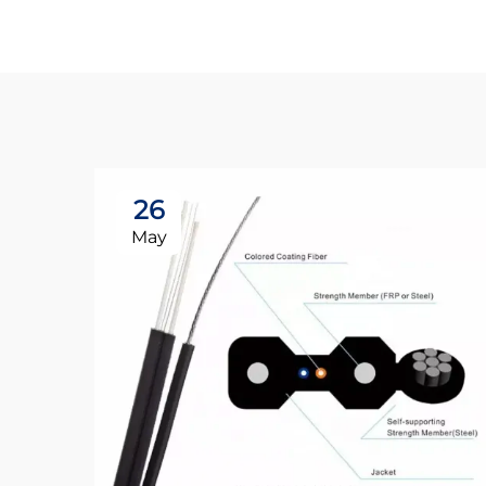
26
May