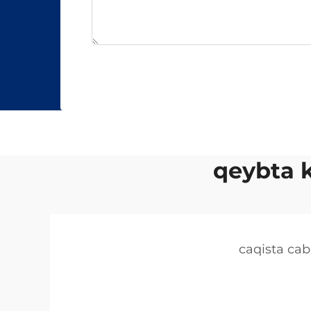
qeybta 
caqista ca