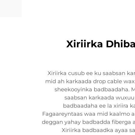
Xiriirka Dhib
Xiriirka cusub ee ku saabsan ka
mid ah karkaada drop cable wax
sheekooyinka badbaadaha. M
saabsan karkaada wuxuu
badbaadaha ee la xiriira 
Fagaareyntaas waa mid kaalmo ah
deggan yahay badbadda fiberga a
Xiriirka badbaadka ayaa sa