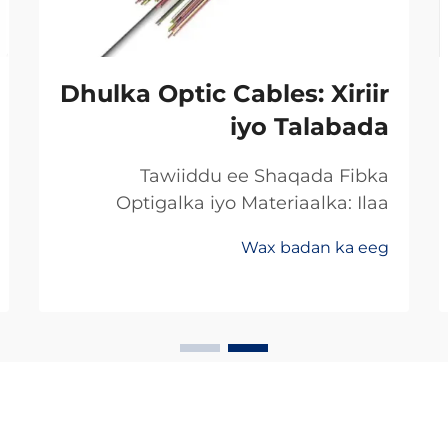
Dhulka Optic Cables: Xiriir
iyo Talabada
Tawiiddu ee Shaqada Fibka
Optigalka iyo Materiaalka: Ilaa
Koperka Ilaa Gadhiiyaha:
Wax badan ka eeg
Khoorsooma Badan ee Xawaaraha
Dheeriga Ugu Sarreysa ee Xogta
Beddelka min koperka ilaa fibirka
optiga waxay ugu badanaysta
xawaaraha la soo saaro xogta.
Hadda dambigii, badankii dambigii,
shirkadaha telecom...