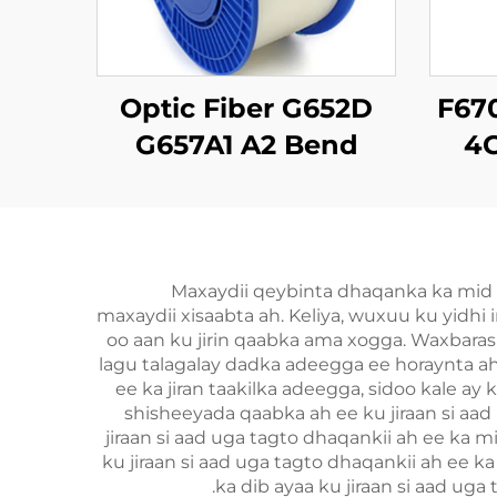
Optic Fiber G652D
F67
G657A1 A2 Bend
4G
Insensitive Single
Mode Original Color
Maxaydii qeybinta dhaqanka ka mid 
maxaydii xisaabta ah. Keliya, wuxuu ku yidhi
oo aan ku jirin qaabka ama xogga. Waxbarash
lagu talagalay dadka adeegga ee horaynta ah
ee ka jiran taakilka adeegga, sidoo kale a
shisheeyada qaabka ah ee ku jiraan si aa
jiraan si aad uga tagto dhaqankii ah ee ka
ku jiraan si aad uga tagto dhaqankii ah ee 
ka dib ayaa ku jiraan si aad ug