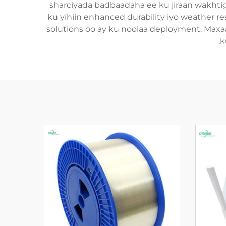
sharciyada badbaadaha ee ku jiraan wakhtig
ku yihiin enhanced durability iyo weather 
solutions oo ay ku noolaa deployment. Maxaad
k