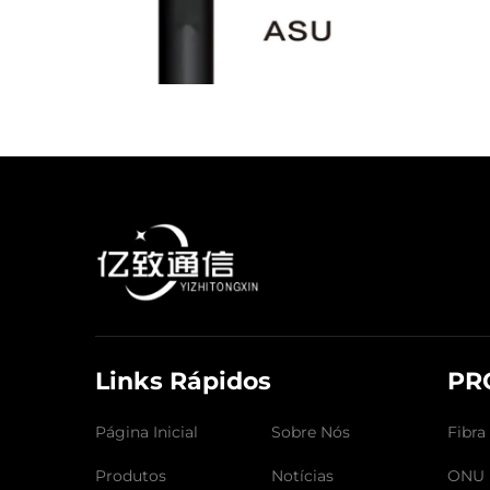
Links Rápidos
PR
Página Inicial
Sobre Nós
Fibra
Produtos
Notícias
ONU