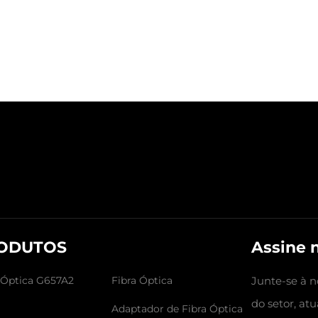
ODUTOS
Assine 
 Óptica G657A2
Fibra Óptica
Junte-se à n
do setor, atu
Adaptador de Fibra Óptica