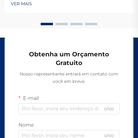
qual os cabos de fibra óptica são tão difíceis de serem
VER MAIS
interceptados é porque eles transmitem dados por
meio de luz em vez de sinais elétricos como os...
Obtenha um Orçamento
Gratuito
Nosso representante entrará em contato com
você em breve.
E-mail
0/100
Nome
0/100