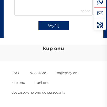
0/1000
Wyślij
kup onu
uNO
hG8546m
najlepszy onu
kup onu
tani onu
dostosowane onu do sprzedania