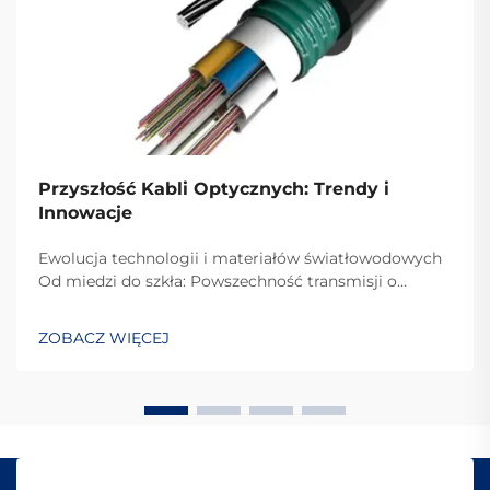
Przyszłość Kabli Optycznych: Trendy i
Innowacje
Ewolucja technologii i materiałów światłowodowych
Od miedzi do szkła: Powszechność transmisji o
wysokiej prędkości Przełączenie się z przewodów
miedzianych na światłowody znacznie zwiększyło
ZOBACZ WIĘCEJ
szybkość przesyłania informacji. Dawniej większość
firm telekomunikacyjnych...