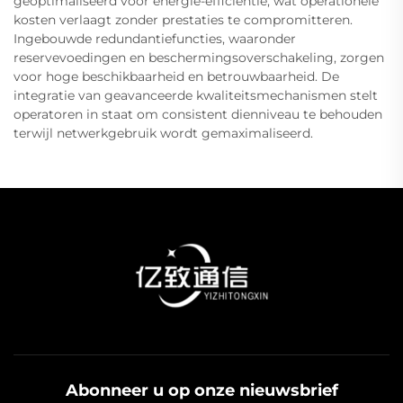
geoptimaliseerd voor energie-efficiëntie, wat operationele
kosten verlaagt zonder prestaties te compromitteren.
Ingebouwde redundantiefuncties, waaronder
reservevoedingen en beschermingsoverschakeling, zorgen
voor hoge beschikbaarheid en betrouwbaarheid. De
integratie van geavanceerde kwaliteitsmechanismen stelt
operatoren in staat om consistent dienniveau te behouden
terwijl netwerkgebruik wordt gemaximaliseerd.
Abonneer u op onze nieuwsbrief