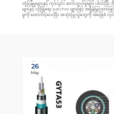
တုံ့ပြန်မှုများနှင့် ကုဒ်သွင်း ဆက်သွယ်မှုများ ပါဝင်ပြီ
များနှင့် လုံခြုံရေး patches များဖြင့် အရှိန်မြှင
မှုကို ထောက်ပံ့ပေးပြီး အသုံးပြုသူတွေကို အခြေခံ လု
26
May