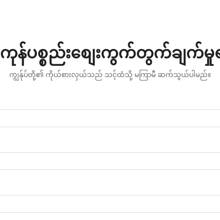
ကုန်ပစ္စည်းစျေးကွက်တွက်ချက်မှ
ကျွန်ုပ်တို့၏ ကိုယ်စားလှယ်သည် သင့်ထံသို့ မကြာမီ ဆက်သွယ်ပါမည်။