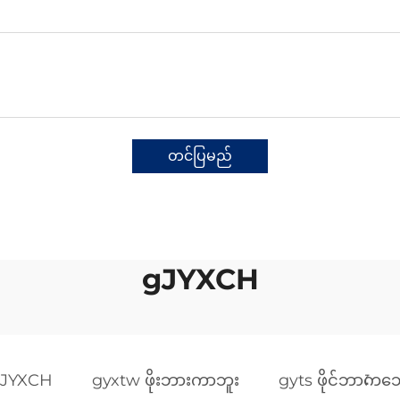
တင်ပြမည်
gJYXCH
JYXCH
gyxtw ဖိုးဘားကာဘူး
gyts ဖိုင်ဘာကেဘ