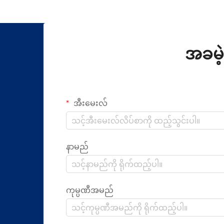
အခမဲ့
အီးမေးလ်
နာမည်
ကုမ္ပဏီအမည်