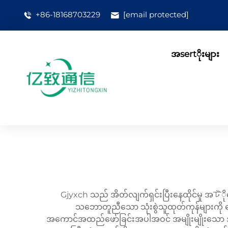
+86-18168703229
[email protected]
အsertိုးများ
Gjyxch သည် အိတ်လျက်ရှင်းပြီးနေထိုင်မှု အটို
သဘောတူညီသော သုံးစွဲသူထုတ်ကုန်များကို ပေါ
အကောင်အထည်ဖော်ခြင်းအပါအဝင် အမျိုးမျိုးသော 