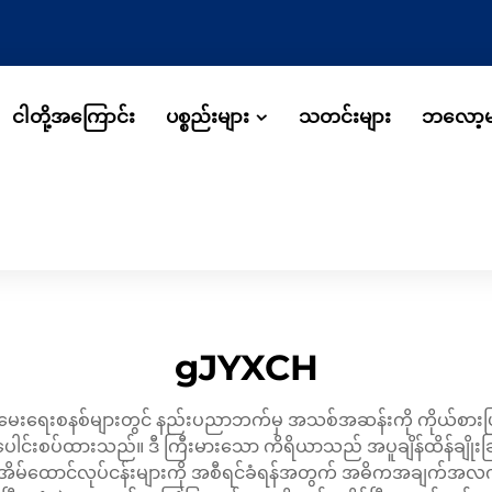
ငါတို့အကြောင်း
ပစ္စည်းများ
သတင်းများ
ဘလော့မ
gJYXCH
မေးရေးစနစ်များတွင် နည်းပညာဘက်မှ အသစ်အဆန်းကို ကိုယ်စားပြုသည
င်းစပ်ထားသည်။ ဒီ ကြီးမားသော ကိရိယာသည် အပူချိန်ထိန်ချိုးခြင်း
အိမ်ထောင်လုပ်ငန်းများကို အစီရင်ခံရန်အတွက် အဓိကအချက်အလ