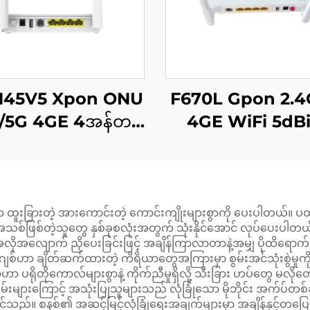
145V5 Xpon ONU
F670L Gpon 2.4
/5G 4GE 4အန်တင်
4GE WiFi 5dBi
နာ
Leds
ထူးခြားတဲ့ အားကောင်းတဲ့ ကောင်းကျိုးများစွာကို ပေးပါတယ်။ ပထမဦးဆ
ှာ အသစ်ဖြစ်တဲ့သူတွေ နှစ်ခုစလုံးအတွက် သုံးနိုင်အောင် လုပ်ပေးပါတ
ံပြီး အလိုအလျောက် ညှိပေးခြင်းဖြင့် အချိန်ကြာလာတာနဲ့အမျှ ပိုထ
ဟာ ချိတ်ဆက်ထားတဲ့ ကိရိယာတွေအကြားမှာ စွမ်းအင်သုံးစွဲမှုကို အကေ
ာ ပရိုတိုကောလ်များစွာနဲ့ ကိုက်ညီမှုရှိလို့ သီးခြား ဟပ်တွေ မလို
်းများကြောင့် အသုံးပြုသူများသည် လုံခြုံသော မိုဘိုင်း အက်ပ်တစ
ျုပ်နိုင်သည်။ စနစ်၏ အဆင့်မြင့်လုံခြုံရေးအချက်များမှာ အချိန်နှ