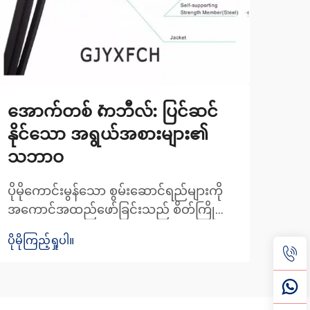
အောက်တစ် ကেဘီလ်: ပြင်ဆင်
ဆက်
နိုင်သော အရွယ်အစားများ၏
တက်
သဘာဝ
အက
ပိုမိုကောင်းမွန်သော စွမ်းဆောင်ရည်များကို
ကွန်
အကောင်အထည်ဖော်ခြင်းသည် စိတ်ကြိုက်
အစား
ပြုပြင်မွမ်းမံခြင်းအားဖြင့် မြင့်မားသောစွမ်း
ဖိုင
ပိုမိုကြည့်ရှုပါ။
ပိုမို
ဆောင်ရည်ရှိသော အချက်အလက်များကို
မြင့
အသွားအလာပြုလုပ်ခြင်းအတွက် အဆင်ပြေ
ရေး
စေရန် စံထားသည့် အကျယ်ပြန်အတွက်
များ
မျက်လုံးကြိုးများကို ကိုက်ညီအောင်ပြုပြင်
ယုံက