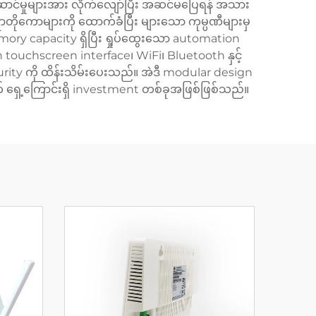
်ဆောင်မှုများအား လိုက်လျော်ပြီး အဆင်မပြေရန် အသား
တိုကောများကို ထောက်ခံပြီး များသော ကုမ္ပဏီများမှ
mory capacity ရှိပြီး ရှုပ်ထွေးသော automation
ion touchscreen interface၊ WiFi၊ Bluetooth နှင့်
curity ကို ထိန်းသိမ်းပေးသည်။ အဲဒီ modular design
တွက် ရှေ့ကြောင်းရှိ investment တစ်ခုအဖြစ်ဖြစ်သည်။