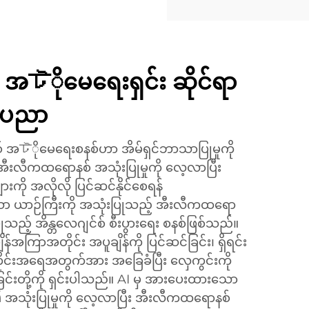
် အটိုမေရေးရှင်း ဆိုင်ရာ
 ပညာ
်စ် အটိုမေရေးစနစ်ဟာ အိမ်ရှင်ဘာသာပြုမှုကို
ာ အီးလီကထရောနစ် အသုံးပြုမှုကို လေ့လာပြီး
ကို အလိုလို ပြင်ဆင်နိုင်စေရန်
ယာဉ်ကြီးကို အသုံးပြုသည့် အီးလီကထရော
ြုသည့် အိန္တလေဂျင်စ် စီးပွားရေး စနစ်ဖြစ်သည်။
န်အကြာအတိုင်း အပူချိန်ကို ပြင်ဆင်ခြင်း၊ ရှိရင်း
င်းအရေအတွက်အား အခြေခံပြီး လှေကွင်းကို
ခြင်းတို့ကို ရှင်းပါသည်။ AI မှ အားပေးထားသော
၏ အသုံးပြုမှုကို လေ့လာပြီး အီးလီကထရောနစ်