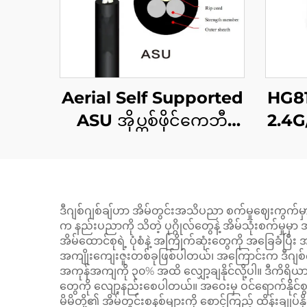
Aerial Self Supported
HG8
ASU အိုပ္တစ်ဖိုင်ကေဘီ
2.4G
လ်
ဒီဂျစ်ဂျစ်ချ်ဟာ အိမ်တွင်းအသိပညာ စက်မှုဈေးကွက်မှာ 
က နည်းပညာကို သိတဲ့ ပုဂ္ဂိုလ်တွေနဲ့ အိမ်သုံးစက်မှုမ
အိမ်ထောင်စုရဲ့ ပုံစံနဲ့ အကြိုက်ဆုံးတွေကို အခြေခ
အကျိုးကျေးဇူးတစ်ခုဖြစ်ပါတယ်၊ အကြောင်းက ဒီဂျစ်ဂျစ်
အကုန်အကျကို ၃၀% အထိ လျှော့ချနိုင်လို့ပါ။ ဒီကိရိယာဟ
တွေကို လျော့နည်းစေပါတယ်။ အဝေးမှ ဝင်ရောက်နိုင်စွမ
မိမိတို့၏ အိမ်တွင်းစနစ်များကို စောင့်ကြည့် ထိန်းခ