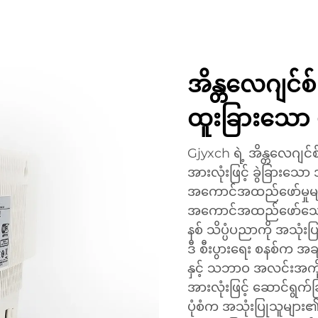
အိန္တလေဂျင်စ
ထူးခြားသော
Gjyxch ရဲ့ အိန္တလေဂျင
အားလုံးဖြင့် ခွဲခြားသေ
အကောင်အထည်ဖော်မှုများ
အကောင်အထည်ဖော်သော 
နစ် သိပ္ပံပညာကို အသုံးပ
ဒီ စီးပွားရေး စနစ်က အချိ
နှင့် သဘာဝ အလင်းအကို
အားလုံးဖြင့် ဆောင်ရွက်
ပုံစံက အသုံးပြုသူများ