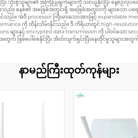
ီး သုံးစွဲသူများ၏ အကြံပြုချက်များကို သင်ယူနိုင်ပြီး နေ့စဉ်လုပ
းပေးသည်။ စနစ်၏ အခြေခံအတွင်းရှိ အခြေခံအတွင်းကို များသော ပရော
င်နိုင်သည်။ အဲဒီ processor ကြီးမားသောအားဖြင့် expandable me
 performance ကို ထိန်းသိမ်းနိုင်သည်။ ဒီ ကိရိယာတွင် high-resolut
ions များနှင့် encrypted data transmission ကို ပါဝင်သော se
ားအတွက် ဖြစ်ပေါ်စေနိုင်ပြီး အိတ်လျက်ရှင်းပြီးနေထိုင်မှုသူများအ
နာမည်ကြီးထုတ်ကုန်များ