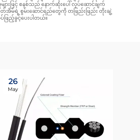
းမံမှုများဖြင့် စနစ်သည် နောက်ဆုံးပေါ် လုပ်ဆောင်ချက်
တ်အိမ်ရဲ့ စွမ်းဆောင်ရည်တွေကို တဖြည်းဖြည်း တိုးချဲ့
ပ်ဖြည့်ခွင့်ပေးပါတယ်။
26
0
May
Ju