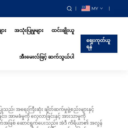
MY
ျား
အသုံးပြုမှုများ
ထင်းချိုးယူ
ဈေးကုတ်ယူ
ရန်
အီးမေးလ်ဖြင့် ဆက်သွယ်ပါ
်၊ အရေးကြီးဆုံး ချိတ်ဆက်မှုဖွဲ့စည်းများနှင့်
၊ အာမခံမှုကို လေ့လာခြင်းနှင့် အားသာမှုကို
က်အဖြစ် ဆောင်ရွက်ပေးသည်။ အဲဒီ ကိရိယာ၏ အလွန်