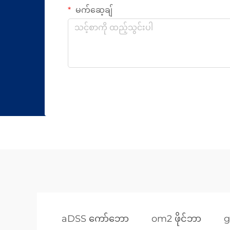
မက်ဆေ့ချ်
aDSS ကော်ဘော
om2 ဖိုင်ဘာ
g