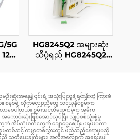
G/5G
HG8245Q2 အများဆုံး
 12
သိပ္ပံရည် HG8245Q2
ONT 1x GPON, 1x RJ11,
2x USB
ုံးအနေနဲ့ ၎င်းရဲ့ အသုံးပြုသူနဲ့ ရင်းနှီးတဲ့ ကြားခံ
ယ်။ စနစ်ရဲ့ လိုက်လျောညီထွေ သင်ယူနိုင်စွမ်းက
ိရောက်လာစေပါတယ်။ စွမ်းအင်ထိရောက်မှုက အဓိက
ာင်းဆုံးဖြစ်အောင်လုပ်ပြီး လျှပ်စစ်သုံးစွဲမှု
တော့ဘဲ အိမ်သုံးစက်တွေကို ချောမွေ့စေပြီး ပရမ်းပတာ
်ခုမှတစ်ဆင့် ကမ္ဘာတစ်လွှားတွင် မည်သည့်နေရာမှမဆို
င့်တပြေးညီ သတိပေးချက်များ၊ အလိုအလျောက် အရေးပေါ်