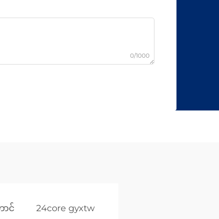
0/1000
ောင်
24core gyxtw