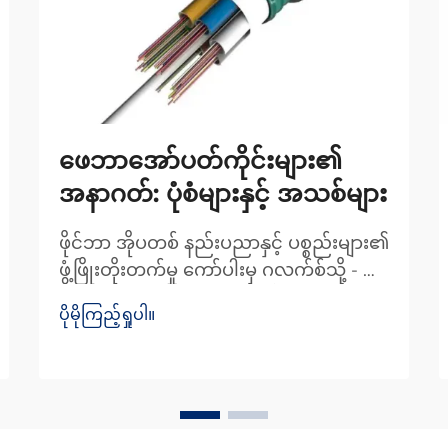
ဖေဘာအော်ပတ်ကိုင်းများ၏
အနာဂတ်: ပုံစံများနှင့် အသစ်များ
ဖိုင်ဘာ အိုပတစ် နည်းပညာနှင့် ပစ္စည်းများ၏
ဖွံ့ဖြိုးတိုးတက်မှု ကော်ပါးမှ ဂလက်စ်သို့ - အ
မြန်နှုန်းမြင့် လွှဲပြောင်းမှု၏ တိုးတက်မှု ကော်
ပိုမိုကြည့်ရှုပါ။
ပါးဝါယာကြိုးများမှ ဖိုင်ဘာအိုပတစ်များသို့
ပြောင်းလဲခြင်းသည် ကျွန်ုပ်တို့
အချက်အလက်များကို ပိုမိုမြန်ဆန်စွာ
ပို့ဆောင်နိုင်စေခဲ့သည်။ အတိတ်က တယ်လီ
ကွန်းများတွင်...