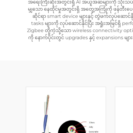
အရေးကြီးဆုံးအတွင်းရှိ AI အယူအဆများကို သုံးသပ်ပြ
မျှသော နေထိုင်မှုအတွင်းရှိ အတွေ့အကြုံကို ဖန်တီ
ဆိုင်ရာ smart device များနှင့် တွဲဖက်လုပ်ဆော
tasks များကို လုပ်ဆောင်နိုင်ပြီး အရှုံးအမြင်ရှိ
Zigbee တို့ကဲ့သို့သော wireless connectivity opt
ကို နောက်ပိုင်းတွင် upgrades နှင့် expansions မျ