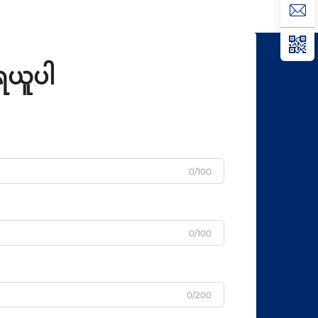
ထားခြင်းသည် စံပြထက်ပိုမိုမြန်ဆန်ပြီး ထိ
ပါသည
ရောက်သော အချက်အလက်များကို
သော.
အသွားအလာပြုလုပ်ပေးပါသည်။ ကုမ္ပဏီ
များအတွက်...
ုရယူပါ
0/100
0/100
0/200