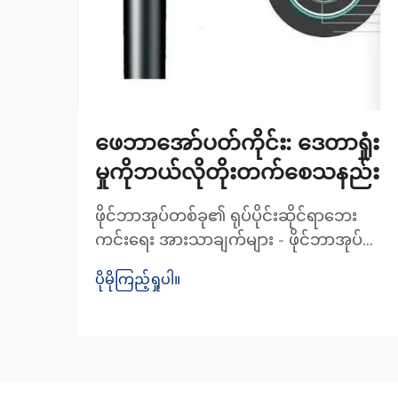
ဖေဘာအော်ပတ်ကိုင်း: ဒေတာရှုံး
မှုကိုဘယ်လိုတိုးတက်စေသနည်း
ဖိုင်ဘာအုပ်တစ်ခု၏ ရုပ်ပိုင်းဆိုင်ရာဘေး
ကင်းရေး အားသာချက်များ - ဖိုင်ဘာအုပ်
တစ်ခုကို ဖောက်ထွင်းနိုင်ခြင်း သို့မဟုတ်
ပိုမိုကြည့်ရှုပါ။
ဖမ်းယူနိုင်ခြင်း မရှိနိုင်သည့် ဒီဇိုင်း - ဖိုင်ဘာ
အုပ်တစ်ခုကို ဖမ်းယူရန် ခက်ခဲသည့်
အကြောင်းရင်းမှာ အခြားသော ကေဘယ်များ
ကဲ့သို့ လျှပ်စစ်သ...