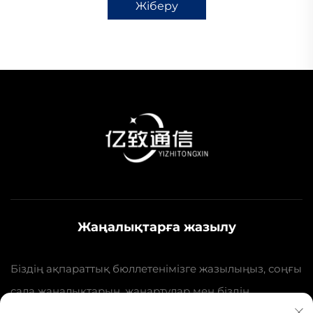
Жіберу
Жаңалықтарға жазылу
Біздің ақпараттық бюллетенімізге жазылыңыз, соңғы
сала жаңалықтарын, жаңартулар мен біздің