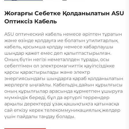
Жоғарғы Себетке Қолданылатын ASU
Оптиксіз Кабель
ASU оптический кабель немесе әріптен тұратын
және өзінде қолдауға ие болатын утилитарлық
кабель, қосымша қолдау немесе хабарлаушы
шыңдар қажет емес деп қалыптастырылған.
Оның бүтін негізі неметаллден тұрады, осы
себептімен ол электромагниттік қауіпсіздікке
қарсы қарастырылады және электр
энергиясындағы шыңдарға қараб қолданылатын
жерлерге ыңғайлы. Кабельдің дайын құрылғысы
оның құрылғылар арасында құрметпен ұшыруға
мүмкіндік береді, бұл да әртүрлі террендер
арқылы деректерді ұзақ қашықтықта қатынасқа
сай өткізу керек телекоммуникациялық желдер
үшін пайдалы таңдау болады.