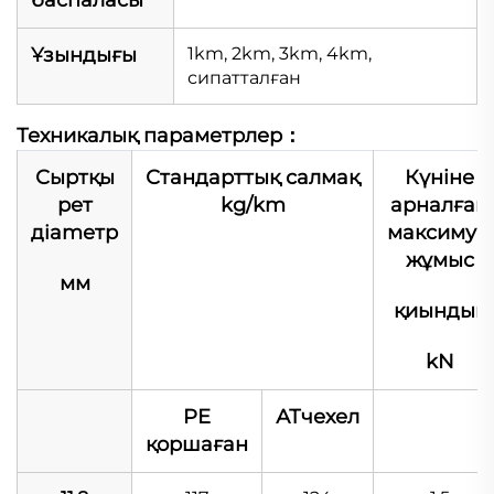
баспаласы
Ұзындығы
1km, 2km, 3km, 4km,
сипатталған
Техникалық параметрлер：
Сыртқы
Стандарттық салмақ
Күніне
рет
kg/km
арналған
дiamетр
максимум
жұмыс
мм
қиындық
kN
PE
АТчехел
қоршаған