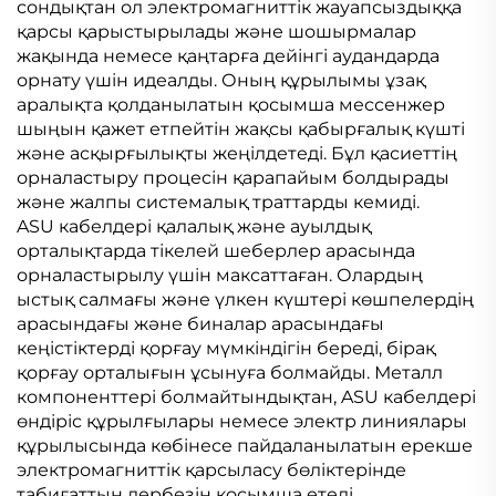
сондықтан ол электромагниттік жауапсыздыққа
қарсы қарыстырылады және шошырмалар
жақында немесе қаңтарға дейінгі аудандарда
орнату үшін идеалды. Оның құрылымы ұзақ
аралықта қолданылатын қосымша мессенжер
шыңын қажет етпейтін жақсы қабырғалық күшті
және асқырғылықты жеңілдетеді. Бұл қасиеттің
орналастыру процесін қарапайым болдырады
және жалпы системалық траттарды кемиді.
ASU кабелдері қалалық және ауылдық
орталықтарда тікелей шеберлер арасында
орналастырылу үшін максаттаған. Олардың
ыстық салмағы және үлкен күштері көшпелердің
арасындағы және биналар арасындағы
кеңістіктерді қорғау мүмкіндігін береді, бірақ
қорғау орталығын ұсынуға болмайды. Металл
компоненттері болмайтындықтан, ASU кабелдері
өндіріс құрылғылары немесе электр линиялары
құрылысында көбінесе пайдаланылатын ерекше
электромагниттік қарсыласу бөліктерінде
табиғаттың дербезін қосымша етеді.