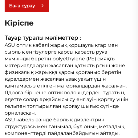
Баға сұрау
Кіріспе
Тауар туралы мәліметтер：
ASU оптик кабелі жарық қоршаулықтар мен
сырлық енгізулерге қарсы қарастыруға
мүмкіндік беретін polyethylene (PE) сияқты
материалдардан жасалған қатыстырғыш және
физикалық жарыққа қарсы қорғаныс беретін
құралдармен жасалған ұзақ уақыт үшін
қамтамасыз етілген материалдардан жасалған.
Ядроға бірнеше оптик волокндерден тұратын,
әдетте солар әрқайсысы су енгізуін қорғау үшін
гельпен толтырылған қорғау шығыс сүтінде
орналасқан.
ASU кабель өзінде барлық диэлектрик
структурасымен танымал, бұл оның металдық
компоненттерді пайдаланбайдығын айтады,