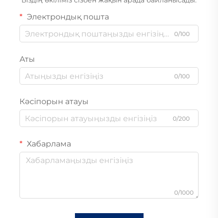
Біздің өкіліміз сізбен жақын арада байланысады.
Электрондық пошта
0/100
Аты
0/100
Кәсіпорын атауы
0/200
Хабарлама
0/1000