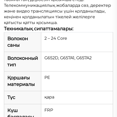
Телекоммуникациялық жобаларда сөз, деректер
және видео трансляциясы үшін қолданылады,
кеңінен қолданылатын тікелей желілерге
қатысты қатты қосымша.
Техникалық сипаттамалары:
Волокон
2 – 24 Core
саны
Волоконный
G652D, G657A1, G657A2
тип
Қоршағы
PE
материалы
Түс
қара
Күш
FRP