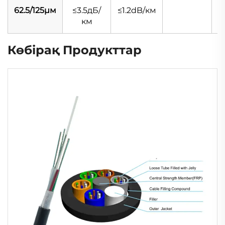
62.5/125μм
≤3.5дБ/
≤1.2dB/км
км
Көбірақ Продукттар