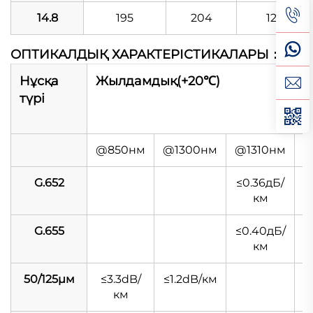
14.8
195
204
12.75
ОПТИКАЛДЫҚ ХАРАКТЕРІСТИКАЛАРЫ：
Нұсқа
Жылдамдық(+20℃)
түрі
@850нм
@1300нм
@1310нм
@
G.652
≤0.36дБ/
км
G.655
≤0.40дБ/
≤
км
50/125μм
≤3.3dB/
≤1.2dB/км
км