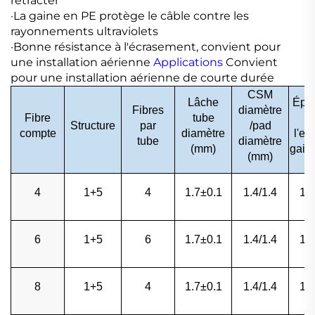
rétracter
·La gaine en PE protège le câble contre les
rayonnements ultraviolets
·Bonne résistance à l'écrasement, convient pour
une installation aérienne
Applications
Convient
pour une installation aérienne de courte durée
CSM
Lâche
Épai
Fibres
diamètre
Fibre
tube
Structure
par
/pad
compte
diamètre
l'ex
tube
diamètre
(mm)
gain
(mm)
4
1+5
4
1.7±0.1
1.4/1.4
1.
6
1+5
6
1.7±0.1
1.4/1.4
1.
8
1+5
4
1.7±0.1
1.4/1.4
1.