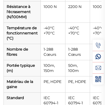
Résistance à
1000 N
2200 N
1000 
l'écrasement
(N/100MM)
Température de
-40°C
-40°C
-40°C
fonctionnement
+70°C
+70°C
+70°C
(°C)
Nombre de
1-288
1-288
1-144
fibres
Cœurs
Cœurs
Cœur
Portée typique
100m,
50m,
80m
(m)
150m
100m
Matériau de la
PE, HDPE
PE, HDPE
PE
gaine
Standard
IEC
IEC
IEC
60794-1
60794-1
60794