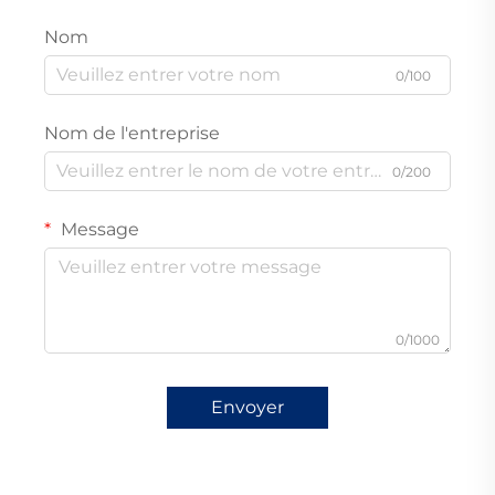
Nom
0/100
Nom de l'entreprise
0/200
Message
0/1000
Envoyer