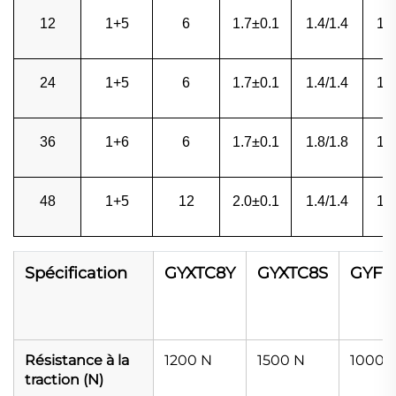
12
1+5
6
1.7±0.1
1.4/1.4
1.
24
1+5
6
1.7±0.1
1.4/1.4
1.
36
1+6
6
1.7±0.1
1.8/1.8
1.
48
1+5
12
2.0±0.1
1.4/1.4
1.
Spécification
GYXTC8Y
GYXTC8S
GYFT
Résistance à la
1200 N
1500 N
1000 
traction (N)