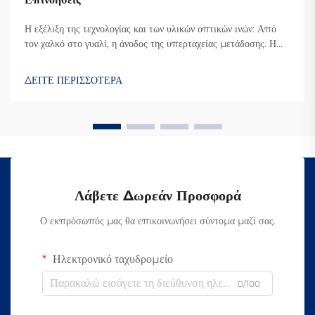
Η εξέλιξη της τεχνολογίας και των υλικών οπτικών ινών: Από
τον χαλκό στο γυαλί, η άνοδος της υπερταχείας μετάδοσης. Η
μετάβαση από τα χάλκινα καλώδια στις οπτικές ίνες αύξησε
σημαντικά την ταχύτητα με την οποία μπορούμε να στέλνουμε
ΔΕΙΤΕ ΠΕΡΙΣΣΟΤΕΡΑ
πληροφορίες. Στο παρελθόν, οι περισσότερες
τηλεπικοινωνιακές εταιρείες...
Λάβετε Δωρεάν Προσφορά
Ο εκπρόσωπός μας θα επικοινωνήσει σύντομα μαζί σας.
Ηλεκτρονικό ταχυδρομείο
0/100