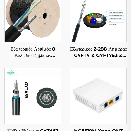
Εξωτερικός Αριθμός 8
Εξωτερικός 2-288 Λήμφρας
Καλώδιο Ιζημάτων
GYFTY & GYFTY53 &
GYTC8S
GYFTY63 Εξωτερικός
Καλώδιο Ιζημάτων
Κάβλο Ιδιότητας GYTA53
HG8310M Xpon ONT