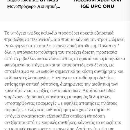
Μονοπρόχωρο Αισθητικής
1GE UPC ONU
Κατασκευής Ιζηματικού
Καλώδιου
Το υπόγειο ινώδες καλωδίο προσφέρει αρκετά εξαιρετικά
προβλέψιμα πλεονεκτήματα που το κάνουν την προτιμώμενη
επιλογή για τυπική τηλεπικοινωνιακή υποδομή. Πρώτα απ'
όλα, η υπόγεια τοποθέτησή του παρέχει άριστη προστασία
από περιβαλλοντικά κινδύνια όπως τα φρικτά καιρομεταβολικά
φαινόμενα, το πάγωμα και τα καταρριπτόμενα δέντρα, με
αποτέλεσμα να μειωθούν σημαντικά τα κόστη συντήρησης και
οι διακοπές λειτουργίας. Η υπόγεια τοποθέτηση εξαλείφει
επίσης την οπτική ρύπανση, διατηρώντας την αισθητική των
κοινοτήτων και τις αξίες των ιδιοκτησιών. Αυτά τα καλωδία
παρέχουν εξαιρετικές ικανότητες μεταφοράς δεδομένων,
υποστηρίζοντας εφαρμογές με υψηλές απαιτήσεις πλάτους
συρροής με ελάχιστη καθυστέρηση και χαμένο σήμα. Η
υπόγεια εγκατάσταση εξασφαλίζει σταθερή απόδοση
ανεξάρτητα από τις καιρικές συνθήκες, κάνοντάς το αδιαζήτητο
για κριτικές εφαρμογές επικοινωνίας. Από την άποψη της