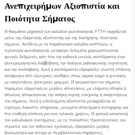
Ανεπιχειρήμων Αξιοπιστία και
Ποιότητα Σήματος
Η θαυμάσια μηχανική των καλώδων φωτοδιαύγειας FTTH εκφράζεται
μέσω της εξαιρετικής αξιοπιστίας και της διατήρησης ποιότητας
σήματος. Αντίθετα με τα παραδοσιακά καλώδια κοππέρου, η
τεχνολογία φωτοδιαύγειας μεταφέρει δεδομένα χρησιμοποιώντας
φωτικές δεξαμενές, κάτι που την καθιστά εντελώς ανεπίδραστη στην
ηλεκτρομαγνητική δια摄ύβαση, την διαύγεια ραδιοφωνικής συχνότητας
και την συνδιάβαση. Αυτή η ανεπιδραστία εξασφαλίζει συνεπή επίδοση
ανεξάρτητα από εξωτερικές συνθήκες όπως ακραίο καιρό ή γειτνίαση
με υψηλοτάσιες ηλεκτρικές γραμμές. Η ακεραιότητα του σήματος
παραμένει εξαιρετική σε μεγάλες αποστάσεις, με ελάχιστη υποψία ή
απώλεια, αποφεύγοντας την ανάγκη συχνής ενίσχυσης ή αναγεννήσεως
του σήματος. Αυτή η ενδεδειγμένη αξιοπιστία μεταφράζεται σε
λιγότερες διακοπές υπηρεσίας, μειωμένα απαιτήματα συντήρησης και
πιο σταθερή σύνδεση για τους τελικούς χρήστες. Η φυσική κατασκευή
του καλωδιακού συστήματος, με τις πολλαπλές προστατευτικές του
στρώσεις και τον ανθεκτικό σχεδιασμό, εξασφαλίζει μεγάλη
βιωσιμότητα και αντοχή σε περιβαλλοντικά παράγοντες,