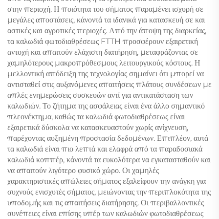
στην περιοχή. Η ποιότητα του σήματος παραμένει ισχυρή σε
μεγάλες αποστάσεις, κάνοντά τα ιδανικά για κατασκευή σε και
αστικές και αγροτικές περιοχές. Από την άποψη της διαρκείας,
τα καλωδιά φωτοδιαθρέσεως FTTH προσφέρουν εξαιρετική
αντοχή και απαιτούν ελάχιστη διατήρηση, μεταφράζοντας σε
χαμηλότερους μακροπρόθεσμους λειτουργικούς κόστους. Η
μελλοντική απόδειξη της τεχνολογίας σημαίνει ότι μπορεί να
αντισταθεί στις αυξανόμενες απαιτήσεις πλάτους συνδέσεων με
απλές ενημερώσεις συσκευών αντί για αντικατάσταση των
καλωδιών. Το ζήτημα της ασφάλειας είναι ένα άλλο σημαντικό
πλεονέκτημα, καθώς τα καλωδιά φωτοδιαθρέσεως είναι
εξαιρετικά δύσκολα να κατασκευαστούν χωρίς ανίχνευση,
παρέχοντας αυξημένη προστασία δεδομένων. Επιπλέον, αυτά
τα καλωδιά είναι πιο λεπτά και ελαφρά από τα παραδοσιακά
καλωδιά κοππέρ, κάνοντά τα ευκολότερα να εγκατασταθούν και
να απαιτούν λιγότερο φυσικό χώρο. Οι χαμηλές
χαρακτηριστικές απώλειες σήματος εξαλείφουν την ανάγκη για
συχνούς ενισχυτές σήματος, μειώνοντας την περιπλοκότητα της
υποδομής και τις απαιτήσεις διατήρησης. Οι περιβαλλοντικές
συνέπειες είναι επίσης υπέρ των καλωδιών φωτοδιαθρέσεως