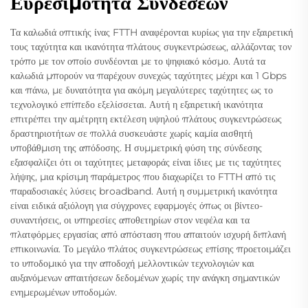
Ευρεσιμότητα Συνδέσεων
Τα καλωδιά οπτικής ίνας FTTH αναφέρονται κυρίως για την εξαιρετική
τους ταχύτητα και ικανότητα πλάτους συγκεντρώσεως, αλλάζοντας τον
τρόπο με τον οποίο συνδέονται με το ψηφιακό κόσμο. Αυτά τα
καλωδιά μπορούν να παρέχουν συνεχώς ταχύτητες μέχρι και 1 Gbps
και πάνω, με δυνατότητα για ακόμη μεγαλύτερες ταχύτητες ως το
τεχνολογικό επίπεδο εξελίσσεται. Αυτή η εξαιρετική ικανότητα
επιτρέπει την αμέτρητη εκτέλεση υψηλού πλάτους συγκεντρώσεως
δραστηριοτήτων σε πολλά συσκευάστε χωρίς καμία αισθητή
υποβάθμιση της απόδοσης. Η συμμετρική φύση της σύνδεσης
εξασφαλίζει ότι οι ταχύτητες μεταφοράς είναι ίδιες με τις ταχύτητες
λήψης, μια κρίσιμη παράμετρος που διαχωρίζει το FTTH από τις
παραδοσιακές λύσεις broadband. Αυτή η συμμετρική ικανότητα
είναι ειδικά αξιόλογη για σύγχρονες εφαρμογές όπως οι βίντεο-
συναντήσεις, οι υπηρεσίες αποθετηρίων στον νεφέλα και τα
πλατφόρμες εργασίας από απόσταση που απαιτούν ισχυρή διπλανή
επικοινωνία. Το μεγάλο πλάτος συγκεντρώσεως επίσης προετοιμάζει
το υποδομικό για την αποδοχή μελλοντικών τεχνολογιών και
αυξανόμενων απαιτήσεων δεδομένων χωρίς την ανάγκη σημαντικών
ενημερωμένων υποδομών.