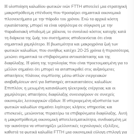
Η υλοποίηση καλωδίου φωτικών ινών FTTH αποτελεί μια στρατηγική
μακροπρόθεσμη επένδυση που προσφέρει σημαντικά οικονομικά
πλεονεκτήματα με την πάροδο του χρόνου. Ενώ τα αρχικά κόστη
εγκατάστασης μπορεί να είναι υψηλότερα σε σύγκριση με την
παραδοσιακή υποδομή με χάλκινα, το συνολικό κόστος κατοχής κατά
τη διάρκεια της ζωής του συστήματος αποδεικνύεται ότι είναι
σημαντικά χαμηλότερο. Η βιωσιμότητα και μακροχρόνια ζωή των
φωτικών καλωδίων, που συνήθως κατέχει 20-25 χρόνια ή περισσότερα,
μειώνει σημαντικά τα επιβαρύνματα αντικατάστασης και της
διαφύλαξης. Η φύση της τεχνολογίας που είναι προετοιμασμένη για το
μέλλον σημαίνει ότι μπορεί να ανταποκριθεί στις αυξανόμενες
απαιτήσεις πλάτους συμπίεσης μέσω απλών ενεργειακών
αναβαθμίσεων αντί για δαπανηρές αντικαταστάσεις καλωδίων.
Επιπλέον, η μειωμένη κατανάλωση ηλεκτρικής ενέργειας και οι
χαμηλότερες απαιτήσεις διαφύλαξης συνεισφέρουν σε συνεχείς
οικονομίες λειτουργικών εξόδων. Η υπεριορεμένη αξιοπιστία των
φωτικών καλωδίων σημαίνει λιγότερες κλήσεις υπηρεσίας και
επισκευές, μειώνοντας περαιτέρω τα επιβαρύνματα διαφύλαξης. Αυτή
η μακροπρόθεσμη οικονομική αποτελεσματικότητα, συνδυασμένη με
την ικανότητα να υποστηρίζει μελλοντικές τεχνολογικές εξελίξεις,
καθιστά τα φωτικά καλωδία FTTH μια οικονομικά εύλογη επιλογή για