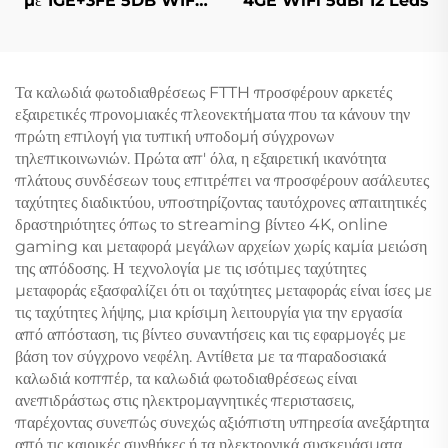
με 1GE+3FE 5DB WIFI
4GE WiFi 5dBi 12 Leds
FTTH
Τα καλωδιά φωτοδιαθρέσεως FTTH προσφέρουν αρκετές
εξαιρετικές προνομιακές πλεονεκτήματα που τα κάνουν την
πρώτη επιλογή για τυπική υποδομή σύγχρονων
τηλεπικοινωνιών. Πρώτα απ' όλα, η εξαιρετική ικανότητα
πλάτους συνδέσεων τους επιτρέπει να προσφέρουν ασάλευτες
ταχύτητες διαδικτύου, υποστηρίζοντας ταυτόχρονες απαιτητικές
δραστηριότητες όπως το streaming βίντεο 4K, online
gaming και μεταφορά μεγάλων αρχείων χωρίς καμία μειώση
της απόδοσης. Η τεχνολογία με τις ισότιμες ταχύτητες
μεταφοράς εξασφαλίζει ότι οι ταχύτητες μεταφοράς είναι ίσες με
τις ταχύτητες λήψης, μια κρίσιμη λειτουργία για την εργασία
από απόσταση, τις βίντεο συναντήσεις και τις εφαρμογές με
βάση τον σύγχρονο νεφέλη. Αντίθετα με τα παραδοσιακά
καλωδιά κοππέρ, τα καλωδιά φωτοδιαθρέσεως είναι
ανεπιδράστως στις ηλεκτρομαγνητικές περιστασεις,
παρέχοντας συνεπώς συνεχώς αξιόπιστη υπηρεσία ανεξάρτητα
από τις καιρικές συνθήκες ή τα ηλεκτρονικά συσκευάσματα