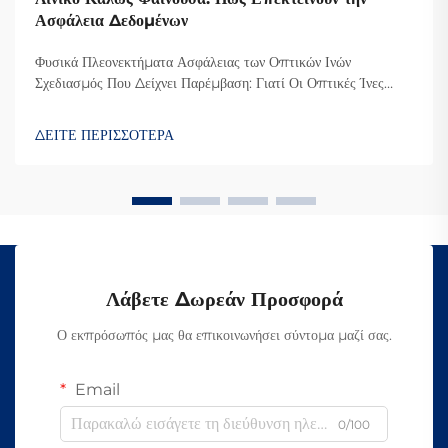
Ασφάλεια Δεδομένων
Φυσικά Πλεονεκτήματα Ασφάλειας των Οπτικών Ινών
Σχεδιασμός Που Δείχνει Παρέμβαση: Γιατί Οι Οπτικές Ίνες
Δυσκολεύουν την Υποκλοπή Ο λόγος που οι οπτικές ίνες είναι
τόσο δύσκολο να υποκλαπούν είναι επειδή μεταδίδουν
ΔΕΙΤΕ ΠΕΡΙΣΣΟΤΕΡΑ
δεδομένα μέσω φωτός αντί για ηλεκτρικά σήματα όπως οι κ...
Λάβετε Δωρεάν Προσφορά
Ο εκπρόσωπός μας θα επικοινωνήσει σύντομα μαζί σας.
Email
0/100