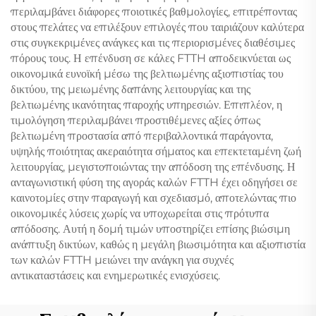
περιλαμβάνει διάφορες ποιοτικές βαθμολογίες, επιτρέποντας
στους πελάτες να επιλέξουν επιλογές που ταιριάζουν καλύτερα
στις συγκεκριμένες ανάγκες και τις περιορισμένες διαθέσιμες
πόρους τους. Η επένδυση σε κάλες FTTH αποδεικνύεται ως
οικονομικά ευνοϊκή μέσω της βελτιωμένης αξιοπιστίας του
δικτύου, της μειωμένης δαπάνης λειτουργίας και της
βελτιωμένης ικανότητας παροχής υπηρεσιών. Επιπλέον, η
τιμολόγηση περιλαμβάνει προστιθέμενες αξίες όπως
βελτιωμένη προστασία από περιβαλλοντικά παράγοντα,
υψηλής ποιότητας ακεραιότητα σήματος και επεκτεταμένη ζωή
λειτουργίας, μεγιστοποιώντας την απόδοση της επένδυσης. Η
ανταγωνιστική φύση της αγοράς καλών FTTH έχει οδηγήσει σε
καινοτομίες στην παραγωγή και σχεδιασμό, αποτελώντας πιο
οικονομικές λύσεις χωρίς να υποχωρείται στις πρότυπα
απόδοσης. Αυτή η δομή τιμών υποστηρίζει επίσης βιώσιμη
ανάπτυξη δικτύων, καθώς η μεγάλη βιωσιμότητα και αξιοπιστία
των καλών FTTH μειώνει την ανάγκη για συχνές
αντικαταστάσεις και ενημερωτικές ενισχύσεις.