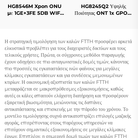
HG8546M Xpon ONU
HG8245Q2 Υψηλής
με 1GE+3FE 5DB WIFI
Ποιότητας ONT 1x GPON,
FTTH
1x RJ11, 2x USB
Η στρατηγική τιμολόγηση των καλών FTTH προσφέρει αρκετά
ελκυστικά προβλέπει για τους διαχειριστές δικτύων και τους
τελικούς χρήστες. Πρώτα, οι σύγχρονες μεθόδοι παραγωγής
έχουν οδηγήσει σε πιο ανταγωνιστικές δομές τιμών, κάνοντας
πιο προσιτές τις εγκαταστάσεις ινών φαίνους για μεγάλες
κλίμακες εγκαταστάσεων και για συνδέσεις μεμονωμένων
κτιρίων. Η οικονομική αξιοπιστία των καλών FTTH
μεταφράζεται σε μακροπρόθεσμες εξοικονομήσεις, καθώς
αυτές οι κάλες απαιτούν ελάχιστη διατήρηση και προσφέρουν
εξαιρετική βιωσιμότητα, μειώνοντας τις δαπάνες
αντικατάστασης και επισκευής με την πάροδο του χρόνου. Το
μοντέλο τιμολόγησης συχνά αντικατοπτρίζει επιλογές μαζικής
αγοράς, επιτρέποντας στους παρόχους υπηρεσιών να
επιτύχουν σημαντικές εξοικονομήσεις σε μεγάλες κλίμακες
έργων. Επιπλέον, η σημερινή δομή τιμών των καλών FTTH