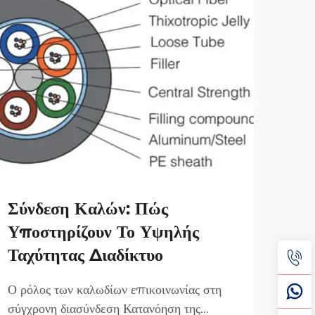
Σύνδεση Καλών: Πώς
Καβ
Υποστηρίζουν Το Υψηλής
Υπο
Ταχύτητας Διαδίκτυο
Επ
Ο ρόλος των καλωδίων επικοινωνίας στη
Τύπο
σύγχρονη διασύνδεση Κατανόηση της
Επιτ