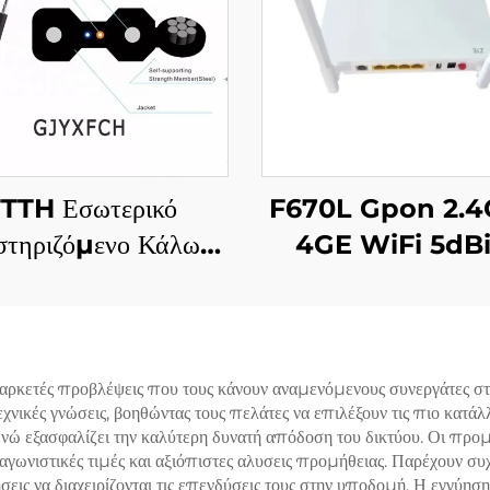
TTH Εσωτερικό
F670L Gpon 2.4
στηριζόμενο Κάλωδο
4GE WiFi 5dBi
ξώδου Φωτιστικού
Leds
GJYXFCH
αρκετές προβλέψεις που τους κάνουν αναμενόμενους συνεργάτες σ
νικές γνώσεις, βοηθώντας τους πελάτες να επιλέξουν τις πιο κατάλ
 ενώ εξασφαλίζει την καλύτερη δυνατή απόδοση του δικτύου. Οι προμ
γωνιστικές τιμές και αξιόπιστες αλυσεις προμήθειας. Παρέχουν συ
σεις να διαχειρίζονται τις επενδύσεις τους στην υποδομή. Η εγγύησ