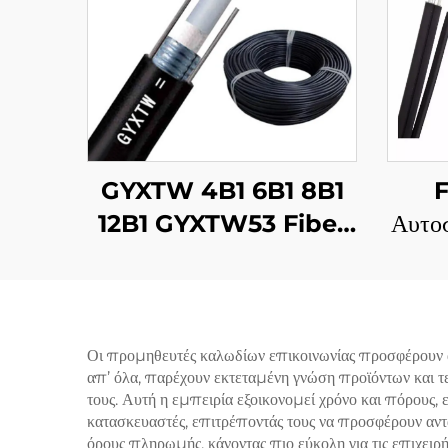
GYXTW 4B1 6B1 8B1
F
12B1 GYXTW53 Fiber
Αυτο
Optic Cable
Ι
Οι προμηθευτές καλωδίων επικοινωνίας προσφέρουν 
απ’ όλα, παρέχουν εκτεταμένη γνώση προϊόντων και τεχ
τους. Αυτή η εμπειρία εξοικονομεί χρόνο και πόρους,
κατασκευαστές, επιτρέποντάς τους να προσφέρουν αντα
όρους πληρωμής, κάνοντας πιο εύκολη για τις επιχειρή