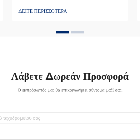
δεδομένων υψηλής ταχύτητας Η
ΔΕΙΤΕ ΠΕΡΙΣΣΟΤΕΡΑ
προσαρμογή των οπτικών καλωδίων ώστε
να ανταποκρίνονται στις συγκεκριμένες
απαιτήσεις χωρητικότητας επιτρέπει την
ταχύτερη και αποτελεσματικότερη
μεταφορά δεδομένων σε σχέση με τις
συνηθισμένες λύσεις. Για επιχειρήσεις...
Λάβετε Δωρεάν Προσφορά
Ο εκπρόσωπός μας θα επικοινωνήσει σύντομα μαζί σας.