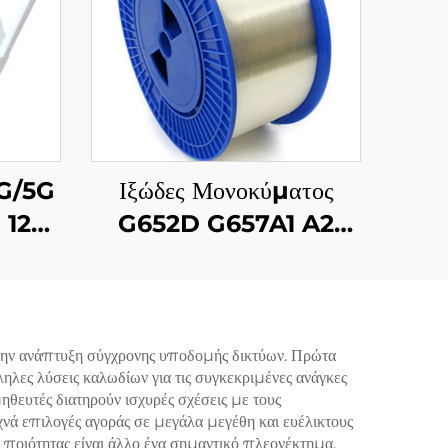
G/5G
Ιξώδες Μονοκύματος
 12
G652D G657A1 A2
Προσαρμοστικοί σε
Καμπύλες Πρωτότυπου
Χρώματος
την ανάπτυξη σύγχρονης υποδομής δικτύων. Πρώτα
ληλες λύσεις καλωδίων για τις συγκεκριμένες ανάγκες
ηθευτές διατηρούν ισχυρές σχέσεις με τους
χνά επιλογές αγοράς σε μεγάλα μεγέθη και ευέλικτους
η ποιότητας είναι άλλο ένα σημαντικό πλεονέκτημα,