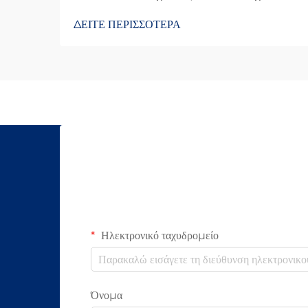
Παρέμβαση: Γιατί Οι Οπτικές Ίνες
ΔΕΙΤΕ ΠΕΡΙΣΣΟΤΕΡΑ
Δυσκολεύουν την Υποκλοπή Ο λόγος που
οι οπτικές ίνες είναι τόσο δύσκολο να
υποκλαπούν είναι επειδή μεταδίδουν
δεδομένα μέσω φωτός αντί για ηλεκτρικά
σήματα όπως οι κ...
Ηλεκτρονικό ταχυδρομείο
Όνομα