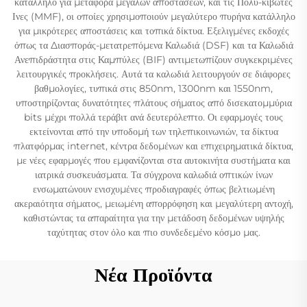
κατάλληλο για μεταφορά μεγάλων αποστάσεων, και τις Πολυ-κίβωτες
Ινες (MMF), οι οποίες χρησιμοποιούν μεγαλύτερο πυρήνα κατάλληλο
για μικρότερες αποστάσεις και τοπικά δίκτυα. Εξελιγμένες εκδοχές
όπως τα Διασποράς-μετατρεπόμενα Καλωδιά (DSF) και τα Καλωδιά
Ανεπιδράστητα στις Καμπύλες (BIF) αντιμετωπίζουν συγκεκριμένες
λειτουργικές προκλήσεις. Αυτά τα καλωδιά λειτουργούν σε διάφορες
βαθμολογίες, τυπικά στις 850nm, 1300nm και 1550nm,
υποστηρίζοντας δυνατότητες πλάτους σήματος από δισεκατομμύρια
bits μέχρι πολλά τεράβιτ ανά δευτερόλεπτο. Οι εφαρμογές τους
εκτείνονται από την υποδομή των τηλεπικοινωνιών, τα δίκτυα
πλατφόρμας internet, κέντρα δεδομένων και επιχειρηματικά δίκτυα,
με νέες εφαρμογές που εμφανίζονται στα αυτοκινήτα συστήματα και
ιατρικά συσκευάσματα. Τα σύγχρονα καλωδιά οπτικών ίνων
ενσωματώνουν ενισχυμένες προδιαγραφές όπως βελτιωμένη
ακεραιότητα σήματος, μειωμένη απορρόφηση και μεγαλύτερη αντοχή,
καθιστώντας τα απαραίτητα για την μετάδοση δεδομένων υψηλής
ταχύτητας στον όλο και πιο συνδεδεμένο κόσμο μας.
Νέα Προϊόντα