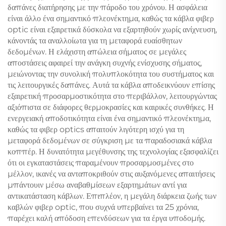
δαπάνες διατήρησης με την πάροδο του χρόνου. Η ασφάλεια
είναι άλλο ένα σημαντικό πλεονέκτημα, καθώς τα κάβλα φιβερ
optic είναι εξαιρετικά δύσκολα να εξαρτηθούν χωρίς ανίχνευση,
κάνοντάς τα αναλλοίωτα για τη μεταφορά ευαίσθητων
δεδομένων. Η ελάχιστη απώλεια σήματος σε μεγάλες
αποστάσεις αφαιρεί την ανάγκη συχνής ενίσχυσης σήματος,
μειώνοντας την συνολική πολυπλοκότητα του συστήματος και
τις λειτουργικές δαπάνες. Αυτά τα κάβλα αποδεικνύουν επίσης
εξαιρετική προσαρμοστικότητα στο περιβάλλον, λειτουργώντας
αξιόπιστα σε διάφορες θερμοκρασίες και καιρικές συνθήκες. Η
ενεργειακή αποδοτικότητα είναι ένα σημαντικό πλεονέκτημα,
καθώς τα φιβερ optics απαιτούν λιγότερη ισχύ για τη
μεταφορά δεδομένων σε σύγκριση με τα παραδοσιακά κάβλα
κοππέρ. Η δυνατότητα μεγέθυνσης της τεχνολογίας εξασφαλίζει
ότι οι εγκαταστάσεις παραμένουν προσαρμοσμένες στο
μέλλον, ικανές να ανταποκριθούν στις αυξανόμενες απαιτήσεις
μπάντουιν μέσω αναβαθμίσεων εξαρτημάτων αντί για
αντικατάσταση κάβλων. Επιπλέον, η μεγάλη διάρκεια ζωής των
καβλών φιβερ optic, που συχνά υπερβαίνει τα 25 χρόνια,
παρέχει καλή απόδοση επενδύσεων για τα έργα υποδομής.