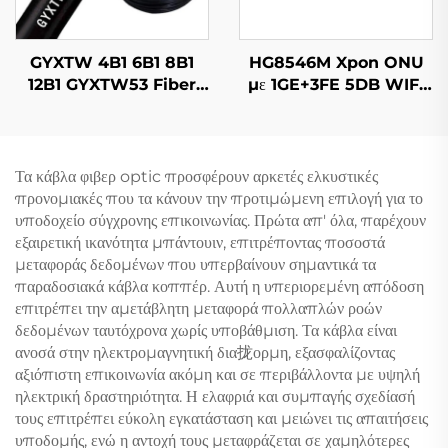
GYXTW 4B1 6B1 8B1
HG8546M Xpon ONU
12B1 GYXTW53 Fiber
με 1GE+3FE 5DB WIFI
Optic Cable
FTTH
Τα κάβλα φιβερ optic προσφέρουν αρκετές ελκυστικές
προνομιακές που τα κάνουν την προτιμώμενη επιλογή για το
υποδοχείο σύγχρονης επικοινωνίας. Πρώτα απ' όλα, παρέχουν
εξαιρετική ικανότητα μπάντουιν, επιτρέποντας ποσοστά
μεταφοράς δεδομένων που υπερβαίνουν σημαντικά τα
παραδοσιακά κάβλα κοππέρ. Αυτή η υπεριορεμένη απόδοση
επιτρέπει την αμετάβλητη μεταφορά πολλαπλών ροών
δεδομένων ταυτόχρονα χωρίς υποβάθμιση. Τα κάβλα είναι
ανοσά στην ηλεκτρομαγνητική δια拢ορμη, εξασφαλίζοντας
αξιόπιστη επικοινωνία ακόμη και σε περιβάλλοντα με υψηλή
ηλεκτρική δραστηριότητα. Η ελαφριά και συμπαγής σχεδίασή
τους επιτρέπει εύκολη εγκατάσταση και μειώνει τις απαιτήσεις
υποδομής, ενώ η αντοχή τους μεταφράζεται σε χαμηλότερες