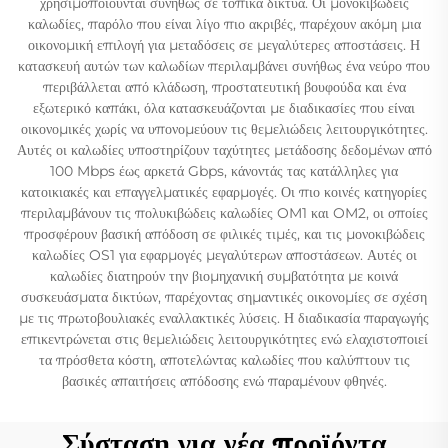
χρησιμοποιούνται συνήθως σε τοπικά δίκτυα. Οι μονοκιβώδεις
καλωδίες, παρόλο που είναι λίγο πιο ακριβές, παρέχουν ακόμη μια
οικονομική επιλογή για μεταδόσεις σε μεγαλύτερες αποστάσεις. Η
κατασκευή αυτών των καλωδίων περιλαμβάνει συνήθως ένα νεύρο που
περιβάλλεται από κλάδωση, προστατευτική βουφούδα και ένα
εξωτερικό καπάκι, όλα κατασκευάζονται με διαδικασίες που είναι
οικονομικές χωρίς να υπονομεύουν τις θεμελιώδεις λειτουργικότητες.
Αυτές οι καλωδίες υποστηρίζουν ταχύτητες μετάδοσης δεδομένων από
100 Mbps έως αρκετά Gbps, κάνοντάς τας κατάλληλες για
κατοικιακές και επαγγελματικές εφαρμογές. Οι πιο κοινές κατηγορίες
περιλαμβάνουν τις πολυκιβώδεις καλωδίες OM1 και OM2, οι οποίες
προσφέρουν βασική απόδοση σε φιλικές τιμές, και τις μονοκιβώδεις
καλωδίες OS1 για εφαρμογές μεγαλύτερων αποστάσεων. Αυτές οι
καλωδίες διατηρούν την βιομηχανική συμβατότητα με κοινά
συσκευάσματα δικτύων, παρέχοντας σημαντικές οικονομίες σε σχέση
με τις πρωτοβουλιακές εναλλακτικές λύσεις. Η διαδικασία παραγωγής
επικεντρώνεται στις θεμελιώδεις λειτουργικότητες ενώ ελαχιστοποιεί
τα πρόσθετα κόστη, αποτελώντας καλωδίες που καλύπτουν τις
βασικές απαιτήσεις απόδοσης ενώ παραμένουν φθηνές.
Σύσταση για νέα προϊόντα