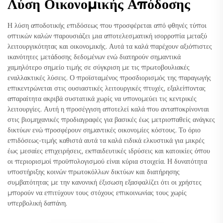
Λύση Οικονομικής Απόδοσης
Η λύση αποδοτικής επιδόσεως που προσφέρεται από φθηνές τύποι
οπτικών καλών παρουσιάζει μια αποτελεσματική ισορροπία μεταξύ
λειτουργικότητας και οικονομικής. Αυτά τα καλά παρέχουν αξιόπιστες
ικανότητες μετάδοσης δεδομένων ενώ διατηρούν σημαντικά
χαμηλότερο σημείο τιμής σε σύγκριση με τις πρωτοβουλιακές
εναλλακτικές λύσεις. Ο προϊσταμένος προσδιορισμός της παραγωγής
επικεντρώνεται στις ουσιαστικές λειτουργικές πτυχές, εξαλείποντας
απαραίτητα ακριβά συστατικά χωρίς να υπονομεύει τις κεντρικές
λειτουργίες. Αυτή η προσέγγιση αποτελεί καλά που ανταποκρίνονται
στις βιομηχανικές προδιαγραφές για βασικές έως μετριοπαθείς ανάγκες
δικτύων ενώ προσφέρουν σημαντικές οικονομίες κόστους. Το όριο
επιδόσεως-τιμής καθιστά αυτά τα καλά ειδικά ελκυστικά για μικρές
έως μεσαίες επιχειρήσεις, εκπαιδευτικές ιδρύσεις και κατοικίες όπου
οι περιορισμοί προϋπολογισμού είναι κύρια στοιχεία. Η δυνατότητα
υποστήριξης κοινών πρωτοκόλλων δικτύων και διατήρησης
συμβατότητας με την κανονική έξισωση εξασφαλίζει ότι οι χρήστες
μπορούν να επιτύχουν τους στόχους επικοινωνίας τους χωρίς
υπερβολική δαπάνη.