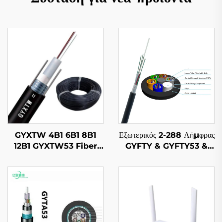
GYXTW 4B1 6B1 8B1
Εξωτερικός 2-288 Λήμφρας
12B1 GYXTW53 Fiber
GYFTY & GYFTY53 &
Optic Cable
GYFTY63 Εξωτερικός
Καλώδιο Ιζημάτων