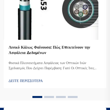
Λινικό Κάλως Φαίνουσα: Πώς Επεκτείνουν την
Ασφάλεια Δεδομένων
Φυσικά Πλεονεκτήματα Ασφάλειας των Οπτικών Ινών
Σχεδιασμός Που Δείχνει Παρέμβαση: Γιατί Οι Οπτικές Ίνες
Δυσκολεύουν την Υποκλοπή Ο λόγος που οι οπτικές ίνες είναι
τόσο δύσκολο να υποκλαπούν είναι επειδή μεταδίδουν
ΔΕΙΤΕ ΠΕΡΙΣΣΟΤΕΡΑ
δεδομένα μέσω φωτός αντί για ηλεκτρικά σήματα όπως οι κ...