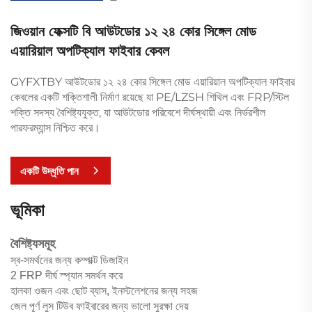
জিওয়ান ফেক্সটি বি আউটডোর ১২ ২৪ কোর সিঙ্গেল মোড
এয়ারিয়াল অপটিক্যাল ফাইবার কেবল
GYFXTBY আউটডোর ১২ ২৪ কোর সিঙ্গেল মোড এয়ারিয়াল অপটিক্যাল ফাইবার
কেবলের একটি শক্তিশালী নির্মাণ রয়েছে যা PE/LZSH শিথিল এবং FRP/স্টিল
শক্তি সদস্য বৈশিষ্ট্যযুক্ত, যা আউটডোর পরিবেশে দীর্ঘস্থায়ী এবং নির্ভরশীল
পারফরম্যান্স নিশ্চিত করে।
একটি উদ্ধৃতি পান
ভূমিকা
বৈশিষ্ট্যসমূহ
স্ব-সমর্থনের জন্য কম্পাক্ট ডিজাইন
2 FRP দীর্ঘ স্প্যান সমর্থন করে
হালকা ওজন এবং ছোট ব্যাস, ইনস্টলেশনের জন্য সহজ
জেল পূর্ণ লুস টিউব ফাইবারের জন্য ভালো সুরক্ষা দেয়