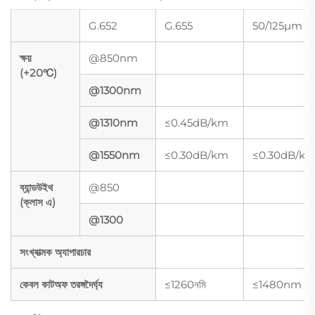
G.652
G.655
50/125μm
ক্ষয়
@850nm
(+20℃)
@1300nm
@1310nm
≤0.45dB/km
@1550nm
≤0.30dB/km
≤0.30dB/k
ব্যান্ডউইথ
@850
(ক্লাস এ)
@1300
সংখ্যাত্মক অ্যাপারচার
কেবল কাটঅফ তরঙ্গদৈর্ঘ্য
≤1260নমি
≤1480nm