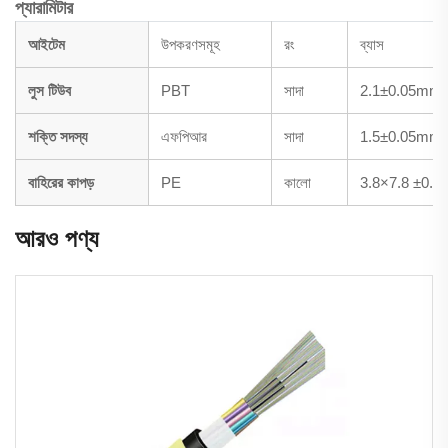
প্যারামিটার
আইটেম
উপকরণসমূহ
রং
ব্যাস
লুস টিউব
PBT
সাদা
2.1±0.05mm
শক্তি সদস্য
এফপিআর
সাদা
1.5±0.05mm
বাহিরের কাপড়
PE
কালো
3.8×7.8 ±0.2 ম
আরও পণ্য