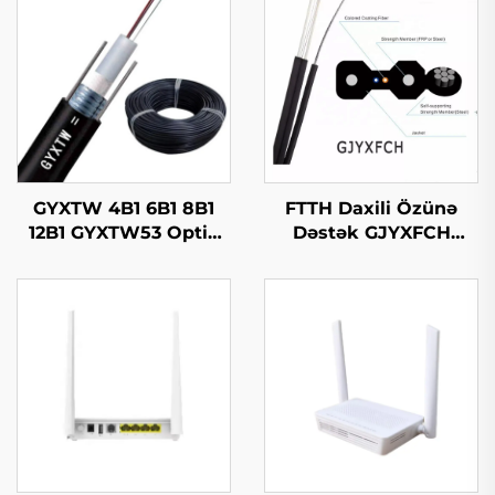
GYXTW 4B1 6B1 8B1
FTTH Daxili Özünə
12B1 GYXTW53 Optik
Dəstək GJYXFCH
Kabl
Optik Kabl