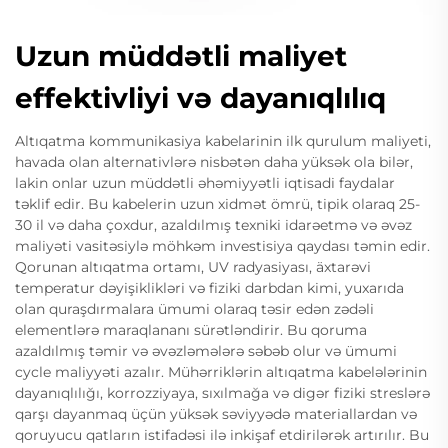
Uzun müddətli maliyet
effektivliyi və dayanıqlılıq
Altıqatma kommunikasiya kabelarinin ilk qurulum maliyeti,
havada olan alternativlərə nisbətən daha yüksək ola bilər,
lakin onlar uzun müddətli əhəmiyyətli iqtisadi faydalar
təklif edir. Bu kabelerin uzun xidmət ömrü, tipik olaraq 25-
30 il və daha çoxdur, azaldılmış texniki idarəetmə və əvəz
maliyəti vasitəsiylə möhkəm investisiya qaydası təmin edir.
Qorunan altıqatma ortamı, UV radyasiyası, äxtarəvi
temperatur dəyişiklikləri və fiziki darbdan kimi, yuxarıda
olan quraşdırmalara ümumi olaraq təsir edən zədəli
elementlərə maraqlananı sürətləndirir. Bu qoruma
azaldılmış təmir və əvəzləmələrə səbəb olur və ümumi
cycle maliyyəti azalır. Mühərriklərin altıqatma kabelələrinin
dayanıqlılığı, korrozziyaya, sıxılmağa və digər fiziki streslərə
qarşı dayanmaq üçün yüksək səviyyədə materiallardan və
qoruyucu qatların istifadəsi ilə inkişaf etdirilərək artırılır. Bu