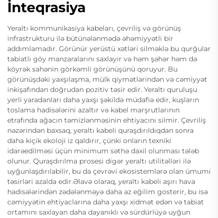
İnteqrasiya
Yeraltı kommunikasiya kabeları, çevriliş və görünüş
infrastrukturu ilə bütünələnmədə əhəmiyyətli bir
addımlamadır. Görünür yerüstü xətləri silməklə bu qurğular
tabiatlı göy manzaralarını saxlayır və həm şəhər həm də
köyrək sahənin görkəmli görünüşünü qoruyur. Bu
görünüşdəki yaxşılaşma, mülk qiymətlərindən və cəmiyyət
inkişafından doğrudan pozitiv təsir edir. Yeraltı quruluşu
yerli yaradanları daha yaxşı şəkildə müdafiə edir, kuşların
toslama hadisələrini azaltır və kabel marşrutlarının
etrafında ağacın təmizlənməsinin ehtiyacını silmir. Çevriliş
nəzərindən baxsaq, yeraltı kabeli quraşdırıldıqdan sonra
daha kiçik ekoloji iz qaldırır, çünki onların texniki
idarəedilməsi üçün minimum səthə daxil olunması tələb
olunur. Quraşdırılma prosesi digər yeraltı utilitəlləri ilə
uyğunlaşdırılabilir, bu da çevrəvi ekosistemlərə olan ümumi
təsirləri azalda edir.Əlavə olaraq, yeraltı kabeli aşırı hava
hadisələrindən zədələnməyə daha az eğilim gosterir, bu isə
cəmiyyətin ehtiyaclarına daha yaxşı xidmət edən və tabiat
ortamını saxlayan daha dayanıklı və sürdürlüyə uyğun