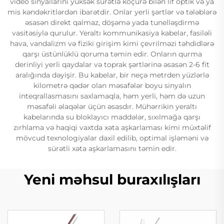
video sinyallarını yüksək sürətlə köçürə bilən lif optik və ya
mis kəndəkritlərdən ibarətdir. Onlar yerli şərtlər və tələblərə
əsasən direkt qalmaz, döşəmə yada tunelləşdirmə
vasitəsiylə qurulur. Yeraltı kommunikasiya kabelar, fasiləli
hava, vandalizm və fiziki girişim kimi çevrilməzi təhdidlərə
qarşı üstünlüklü qoruma təmin edir. Onların qurma
derinliyi yerli qaydalar və toprak şərtlərinə əsasən 2-6 fit
aralığında dəyişir. Bu kabelar, bir neçə metrden yüzlərlə
kilometrə qədər olan məsafələr boyu sinyalın
inteqrallasmasını saxlamaqla, həm yerli, həm də uzun
məsafəli əlaqələr üçün əsasdır. Mühərrikin yeraltı
kabelarında su bloklayıcı maddələr, sıxılmağa qarşı
zırhlama və haqiqi vaxtda xəta aşkarlaması kimi müxtəlif
mövcud texnologiyalar daxil edilib, optimal işləməni və
sürətli xəta aşkarlamasını təmin edir.
Yeni məhsul buraxılışları