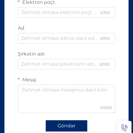
Elektron poçt
0/100
Ad
0/100
Şirkətin adı
0/200
Mesaj
0/1000
Göndər