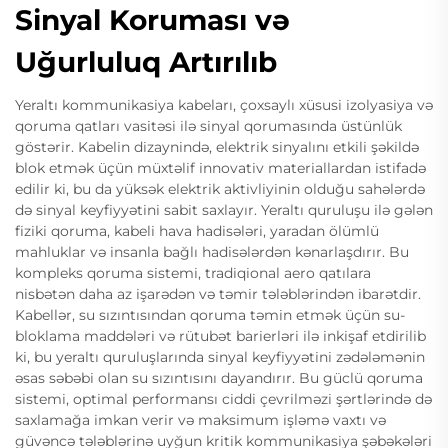
Sinyal Koruması və
Uğurluluq Artırılıb
Yeraltı kommunikasiya kabeları, çoxsaylı xüsusi izolyasiya və
qoruma qatları vasitəsi ilə sinyal qorumasında üstünlük
göstərir. Kabelin dizaynində, elektrik sinyalını etkili şəkildə
blok etmək üçün müxtəlif innovativ materiallardan istifadə
edilir ki, bu da yüksək elektrik aktivliyinin olduğu sahələrdə
də sinyal keyfiyyətini sabit saxlayır. Yeraltı quruluşu ilə gələn
fiziki qoruma, kabeli hava hadisələri, yaradan ölümlü
mahluklar və insanla bağlı hadisələrdən kənarlaşdırır. Bu
kompleks qoruma sistemi, tradiqional aero qatılara
nisbətən daha az işarədən və təmir tələblərindən ibarətdir.
Kabellər, su sızıntısından qoruma təmin etmək üçün su-
bloklama maddələri və rütubət barierləri ilə inkişaf etdirilib
ki, bu yeraltı quruluşlarında sinyal keyfiyyətini zədələmənin
əsas səbəbi olan su sızıntısını dayandırır. Bu güclü qoruma
sistemi, optimal performansı ciddi çevrilməzi şərtlərində də
saxlamağa imkan verir və maksimum işləmə vaxtı və
güvəncə tələblərinə uyğun kritik kommunikasiya şəbəkələri