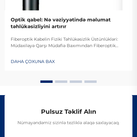
Optik qabel: Nə vəziyyətində məlumat
təhlükəsizliyini artırır
Fiberoptik Kabelin Fiziki Təhlükəsizlik Üstünlükləri:
Müdaxiləyə Qarşı Müdafiə Baxımından Fiberoptik
Kabelin Dizaynı. Fiberoptik kabelin müdaxiləyə
davamlı olması səbəbiylə onlardan istifadə edilməsi
DAHA ÇOXUNA BAX
çətindir, çünki onlar elektrik siqnalları ilə deyil, işıq
vasitəsilə məlumat ötürürlər...
Pulsuz Təklif Alın
Nümayəndəmiz sizinlə tezliklə əlaqə saxlayacaq.