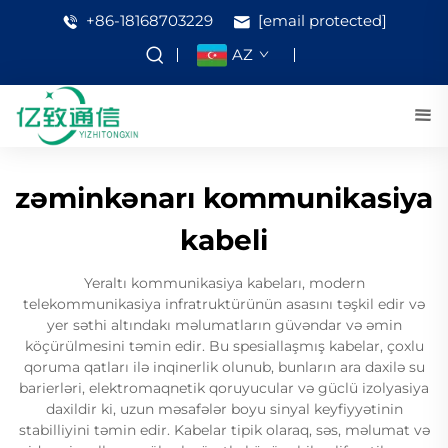
+86-18168703229
[email protected]
AZ
zəminkənarı kommunikasiya
kabeli
Yeraltı kommunikasiya kabeları, modern
telekommunikasiya infratruktürünün asasını təşkil edir və
yer səthi altındakı məlumatların güvəndar və əmin
köçürülmesini təmin edir. Bu spesiallaşmış kabelar, çoxlu
qoruma qatları ilə inqinerlik olunub, bunların ara daxilə su
barierləri, elektromaqnetik qoruyucular və güclü izolyasiya
daxildir ki, uzun məsafələr boyu sinyal keyfiyyətinin
stabilliyini təmin edir. Kabelar tipik olaraq, səs, məlumat və