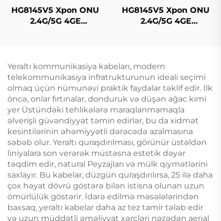
HG8145V5 Xpon ONU
HG8145V5 Xpon ONU
2.4G/5G 4GE
2.4G/5G 4GE
4Antennas
4Antennas
Yeraltı kommunikasiya kabeları, modern
telekommunikasiya infratrukturunun ideali seçimi
olmaq üçün nümunəvi praktik faydalar təklif edir. Ilk
öncə, onlar fırtınalar, donduruk və düşən ağac kimi
yer Üstündəki tehlikələrə maraqlanmamaqla
əlverişli güvəndiyyət təmin edirlər, bu da xidmət
kesintilərinin əhəmiyyətli dərəcədə azalmasına
səbəb olur. Yeraltı quraşdırılması, görünür üstəldən
liniyalara son verərək müstəsna estetik dəyər
təqdim edir, natural Peyzajları və mülk qiymətlərini
saxlayır. Bu kabelar, düzgün quraşdırılırsa, 25 ilə daha
çox həyat dövrü göstərə bilən istisna olunan uzun
ömürlülük göstərir. İdarə edilmə məsələlərindən
baxsaq, yeraltı kabelar daha az tez tamir tələb edir
və uzun müddətli əməliyyat xərcləri nəzədən aerial