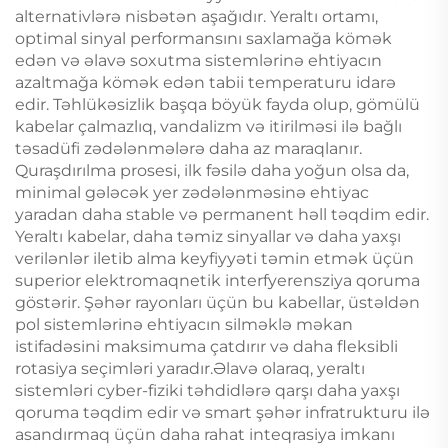
alternativlərə nisbətən aşağıdır. Yeraltı ortamı,
optimal sinyal performansını saxlamağa kömək
edən və əlavə soxutma sistemlərinə ehtiyacın
azaltmağa kömək edən tabii temperaturu idarə
edir. Təhlükəsizlik başqa böyük fayda olup, gömülü
kabelar çalmazlıq, vandalizm və itirilməsi ilə bağlı
təsadüfi zədələnmələrə daha az maraqlanır.
Quraşdırılma prosesi, ilk fəsilə daha yoğun olsa da,
minimal gələcək yer zədələnməsinə ehtiyac
yaradan daha stable və permanent həll təqdim edir.
Yeraltı kabelar, daha təmiz sinyallar və daha yaxşı
verilənlər iletib alma keyfiyyəti təmin etmək üçün
superior elektromaqnetik interfyerensziya qoruma
göstərir. Şəhər rayonları üçün bu kabellar, üstəldən
pol sistemlərinə ehtiyacın silməklə məkan
istifadəsini maksimuma çatdırır və daha fleksibli
rotasiya seçimləri yaradır.Əlavə olaraq, yeraltı
sistemləri cyber-fiziki təhdidlərə qarşı daha yaxşı
qoruma təqdim edir və smart şəhər infratrukturu ilə
asandırmaq üçün daha rahat inteqrasiya imkanı