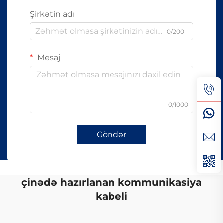
Şirkətin adı
0/200
Mesaj
0/1000
Göndər
çinədə hazırlanan kommunikasiya
kabeli