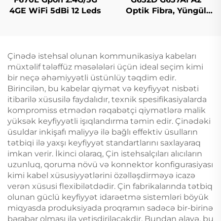
4GE WiFi 5dBi 12 Leds
Optik Fibra, Yüngül
Mod Original Rəng
Çinədə istehsal olunan kommunikasiya kabeları
müxtəlif tələffüz məsələləri üçün ideal seçim kimi
bir neçə əhəmiyyətli üstünlüy təqdim edir.
Birincilən, bu kabelar qiymət və keyfiyyət nisbəti
itibarilə xüsusilə faydalıdır, texnik spesifikasiyalarda
kompromiss etmədən rəqabətçi qiymətlərə malik
yüksək keyfiyyətli işıqlandırma təmin edir. Çinədəki
üsuldar inkişafı maliyyə ilə bağlı effektiv üsulların
tətbiqi ilə yaxşı keyfiyyət standartlarını saxlayaraq
imkan verir. İkinci olaraq, Çin istehsalçıları alıcıların
uzunluq, qoruma növü və konnektor konfigurasiyası
kimi kabel xüsusiyyətlərini özəlləşdirməyə icazə
verən xüsusi flexibilətdədir. Çin fabrikalarında tətbiq
olunan güclü keyfiyyət idarəetmə sistemləri böyük
miqyasda produksiyada proqramın sadəcə bir-birinə
bərabər olması ilə yetişdiriləcəkdir. Bundan əlavə, bu