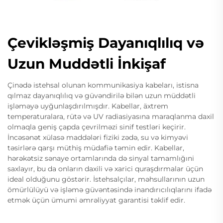
Çevikləşmiş Dayanıqlılıq və
Uzun Muddətli İnkişaf
Çinədə istehsal olunan kommunikasiya kabeları, istisna
qılmaz dayanıqlılıq və güvəndirilə bilən uzun müddətli
işləməyə uyğunlaşdırılmışdır. Kabellar, äxtrem
temperaturalara, rütə və UV radiasiyasına maraqlanma daxil
olmaqla geniş çapda çevrilməzi sinif testləri keçirir.
İncəsənət xülasə maddələri fiziki zədə, su və kimyəvi
təsirlərə qarşı müthiş müdafiə təmin edir. Kabellar,
hərəkətsiz sənaye ortamlarında də sinyal tamamlığıni
saxlayır, bu da onların daxili və xarici quraşdırmalar üçün
ideal olduğunu göstərir. İstehsalçılar, məhsullarının uzun
ömürlülüyü və işləmə güvəntəsində inandırıcılıqlarını ifadə
etmək üçün ümumi əmrəliyyat garantisi təklif edir.