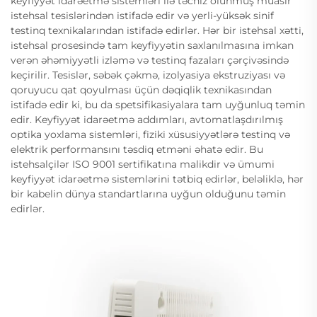
keyfiyyət idarəetmə sistemləri ilə təchiz olunmuş müasir
istehsal tesislərindən istifadə edir və yerli-yüksək sinif
testinq texnikalarından istifadə edirlər. Hər bir istehsal xətti,
istehsal prosesində tam keyfiyyətin saxlanılmasına imkan
verən əhəmiyyətli izləmə və testinq fazaları çərçivəsində
keçirilir. Tesislər, səbək çəkmə, izolyasiya ekstruziyası və
qoruyucu qat qoyulması üçün dəqiqlik texnikasından
istifadə edir ki, bu da spetsifikasiyalara tam uyğunluq təmin
edir. Keyfiyyət idarəetmə addımları, avtomatlaşdırılmış
optika yoxlama sistemləri, fiziki xüsusiyyətlərə testinq və
elektrik performansını təsdiq etməni əhatə edir. Bu
istehsalçilər ISO 9001 sertifikatına malikdir və ümumi
keyfiyyət idarəetmə sistemlərini tətbiq edirlər, beləliklə, hər
bir kabelin dünya standartlarına uyğun olduğunu təmin
edirlər.