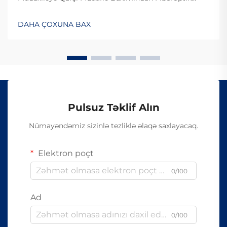
Kabelin Dizaynı. Fiberoptik kabelin müdaxiləyə
davamlı olması səbəbiylə onlardan istifadə edilməsi
DAHA ÇOXUNA BAX
çətindir, çünki onlar elektrik siqnalları ilə deyil, işıq
vasitəsilə məlumat ötürürlər...
Pulsuz Təklif Alın
Nümayəndəmiz sizinlə tezliklə əlaqə saxlayacaq.
Elektron poçt
0/100
Ad
0/100