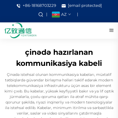
+86-18168703229
[email protected]
AZ
çinədə hazırlanan
kommunikasiya kabeli
Çinədə istehsal olunan kommunikasiya kabeları, müxtəlif
tətbiqlərdə güvəndar birləşmə həlləri təklif edərək modern
telekommunikasiya infrastrukturu üçün əsas bir element
kimi çıxıb. Bu kabelar, yüksək keyfiyyətli bakır və ya lif optik
jürmələrlə, çoxlu qoruma qatları ilə ətraf mühitə qarşı
qorunur şəkildə, riyazi inqinerliy və modern texnologiyalar
ilə istehsal edilib. Kabelar, minimum itirilmə və sərbəstliklə
verilər, səslər və video sinyallarını çatdırmaqla