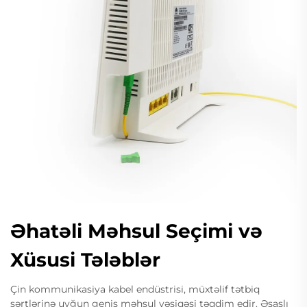
Əhatəli Məhsul Seçimi və
Xüsusi Tələblər
Çin kommunikasiya kabel endüstrisi, müxtəlif tətbiq
şərtlərinə uyğun geniş məhsul vəsiqəsi təqdim edir. Əsaslı