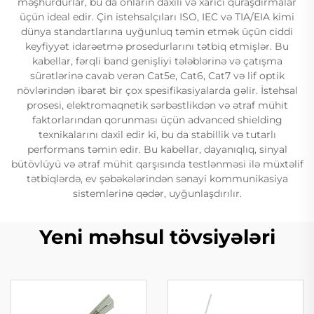
məşhurdurlar, bu da onların daxili və xarici quraşdırmalar
üçün ideal edir. Çin istehsalçıları ISO, IEC və TIA/EIA kimi
dünya standartlarına uyğunluq təmin etmək üçün ciddi
keyfiyyət idarəetmə prosedurlarını tətbiq etmişlər. Bu
kabellar, fərqli band genişliyi tələblərinə və çatışma
sürətlərinə cavab verən Cat5e, Cat6, Cat7 və lif optik
növlərindən ibarət bir çox spesifikasiyalarda gəlir. İstehsal
prosesi, elektromaqnetik sərbəstlikdən və ətraf mühit
faktorlarından qorunması üçün advanced shielding
texnikalarını daxil edir ki, bu da stabillik və tutarlı
performans təmin edir. Bu kabellar, dayanıqlıq, sinyal
bütövlüyü və ətraf mühit qarşısında testlənməsi ilə müxtəlif
tətbiqlərdə, ev şəbəkələrindən sənayi kommunikasiya
sistemlərinə qədər, uyğunlaşdırılır.
Yeni məhsul tövsiyələri