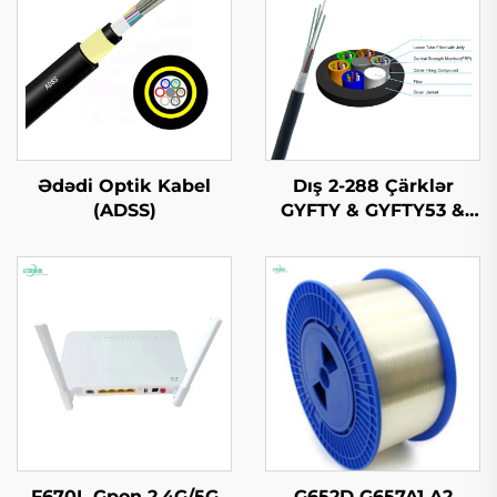
Ədədi Optik Kabel
Dış 2-288 Çärklər
(ADSS)
GYFTY & GYFTY53 &
GYFTY63 Dış Optik
Kabel
F670L Gpon 2.4G/5G
G652D G657A1 A2