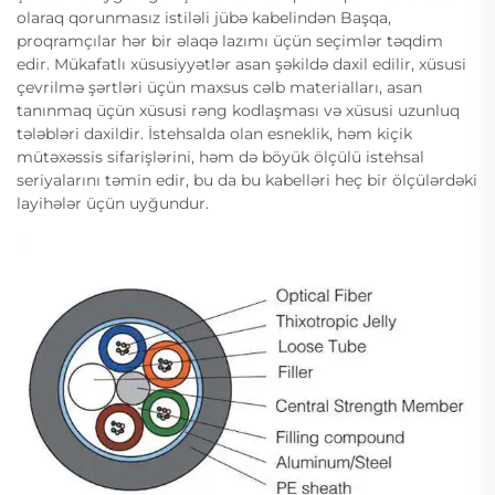
olaraq qorunmasız istiləli jübə kabelindən Başqa,
proqramçılar hər bir əlaqə lazımı üçün seçimlər təqdim
edir. Mükafatlı xüsusiyyətlər asan şəkildə daxil edilir, xüsusi
çevrilmə şərtləri üçün maxsus cəlb materialları, asan
tanınmaq üçün xüsusi rəng kodlaşması və xüsusi uzunluq
tələbləri daxildir. İstehsalda olan esneklik, həm kiçik
mütəxəssis sifarişlərini, həm də böyük ölçülü istehsal
seriyalarını təmin edir, bu da bu kabelləri heç bir ölçülərdəki
layihələr üçün uyğundur.