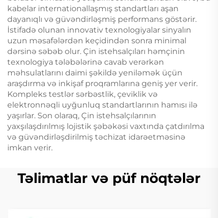
kabelar internationallaşmış standartları aşan
dayanıqlı və güvəndirləşmiş performans göstərir.
İstifadə olunan innovativ texnologiyalar sinyalın
uzun məsafələrdən keçidindən sonra minimal
dərsinə səbəb olur. Çin istehsalçıları həmçinin
texnologiya tələbələrinə cavab verərkən
məhsulatlarını daimi şəkildə yeniləmək üçün
araşdırma və inkişaf proqramlarına geniş yer verir.
Kompleks testlər sərbəstlik, çeviklik və
elektronnəqli uyğunluq standartlarının hamısı ilə
yaşırlar. Son olaraq, Çin istehsalçılarının
yaxşılaşdırılmış lojistik şəbəkəsi vaxtında çatdırılma
və güvəndirləşdirilmiş təchizat idarəetməsinə
imkan verir.
Təlimatlar və püf nöqtələr