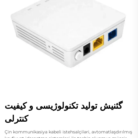
گئنیش تولید تکنولوژیسی و کیفیت
کنترلی
Çin kommunikasiya kabeli istehsalçiləri, avtomatlaşdırılmış