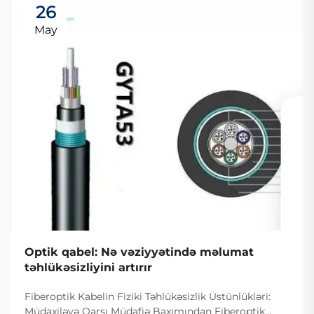
26
May
Optik qabel: Nə vəziyyətində məlumat
təhlükəsizliyini artırır
Fiberoptik Kabelin Fiziki Təhlükəsizlik Üstünlükləri:
Müdaxiləyə Qarşı Müdafiə Baxımından Fiberoptik