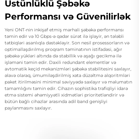
Üstünlüklü Şəbəkə
Performansı və Güvenilirlək
Yeni ONT-nin inkişaf etmiş mərhali şəbəkə performansı
təmin edir və 10 Gbps-ə qədər sürət ilə işləyir, ən tələbli
tətbiqləri asanlıqla dəstəkləyir. Son nesil prosessorların və
optimallaşdırılmış proqram təminatının istifadəsi, ağır
şəbəkə yükləri altında də stabillik və aşağı gecikmə ilə
işləməni təmin edir. Daxili redundant elementlər və
avtomatik keçid mekanizmləri şəbəkə stabilitesini saxlayır,
əlavə olaraq, ümumiləşdirilmiş xəta düzəltmə alqoritmləri
paket itirilməsini minimal səviyyədə saxlayır və məlumatın
tamamlığını təmin edir. Cihazın sophistika trafiqliyi idarə
etmə sistemi əhəmiyyətli xidmətləri prioritetləndirir və
bütün bağlı cihazlar arasında adil band genişliyi
paylanmasını saxlayır.