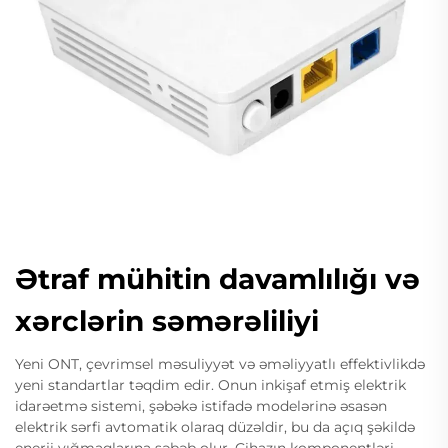
Ətraf mühitin davamlılığı və
xərclərin səmərəliliyi
Yeni ONT, çevrimsel məsuliyyət və əməliyyatlı effektivlikdə
yeni standartlar təqdim edir. Onun inkişaf etmiş elektrik
idarəetmə sistemi, şəbəkə istifadə modelərinə əsasən
elektrik sərfi avtomatik olaraq düzəldir, bu da açıq şəkildə