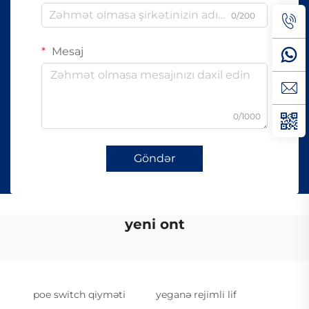
0/200
Mesaj
0/1000
Göndər
yeni ont
poe switch qiyməti
yeganə rejimli lif