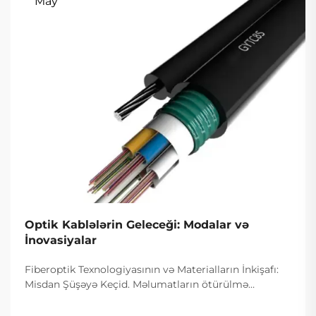
May
Optik Kablələrin Geleceği: Modalar və
İnovasiyalar
Fiberoptik Texnologiyasının və Materialların İnkişafı:
Misdan Şüşəyə Keçid. Məlumatların ötürülmə
sürətinin artmasında mis naqillərdən fiberoptik
kabelə keçid əhəmiyyətli rol oynadı. Əvvəllər əksər