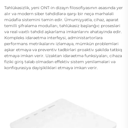
Təhlükəsizlik, yeni ONT-in dizayn filosofiyasının əsasında yer
alır və modern siber təhdidlərə qarşı bir neçə mərhələli
müdafiə sistemini təmin edir. Ümumiyyətlə, cihaz, aparat
temilli şifrələmə modulları, təhlükəsiz başlanğıc prosesləri
və real-vaxtlı təhdid aşkarlama imkanlarını əhatəyində edir.
Kompleks idarəetmə interfeysi, administartorlara
performans metrikalarını izləməyə, mümkün problemləri
aşkar etməyə və preventiv tədbirləri proaktiv şəkildə tətbiq
etməyə imkan verir. Uzaktan idarəetmə funksiyaları, cihaza
fiziki giriş tələb olmadan effektiv sistem yeniləmələri və
konfiqurasiya dəyişiklikləri etməyə imkan verir.