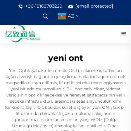
+86-18168703229
[email protected]
AZ
yeni ont
Yeni Optik Şəbəkə Terminali (ONT), sakin və iş tətbiqləri
üçün əlverişli bağlantılı quraşdırma həllərini təqdim etmək
məqsədilə dizayn edilmiş, lif optik şəbəkə texnologiyasında
yeni bir addımı təmsil edir. Bu innovativ cihaz, xidmət
vericisinin optik lif şəbəkəsi və nəhayət istifadəçisinin yerli
şəbəkə infrastrukturu arasındakı əsas arayüncülük kimi
funksionallaşır. 10 Gbps-dək sürətlə işləyən yeni ONT, tek bir
lif üzərindən birdəfəlik çoxlu məlumat akışlarının
göndərilməsinə imkan verən ən yaxşı WDM (Dalğa
Uzunluğu Muxlayıcı) texnologiyasını daxil edir. Cihaz,