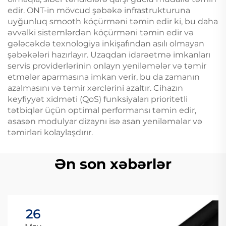
edir. ONT-in mövcud şəbəkə infrastrukturuna
uyğunluq smooth köçürməni təmin edir ki, bu daha
əvvəlki sistemlərdən köçürməni təmin edir və
gələcəkdə texnologiya inkişafından asılı olmayan
şəbəkələri hazırlayır. Uzaqdan idarəetmə imkanları
servis providerlərinin onlayn yeniləmələr və təmir
etmələr aparmasına imkan verir, bu da zamanın
azalmasını və təmir xərclərini azaltır. Cihazın
keyfiyyət xidməti (QoS) funksiyaları prioritetli
tətbiqlər üçün optimal performansı təmin edir,
əsasən modulyar dizaynı isə asan yeniləmələr və
təmirləri kolaylaşdırır.
Ən son xəbərlər
26