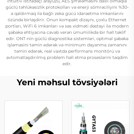
intüitiv istifadəçi arayüzü, AES şifrələməsini daxil olmaqla
güclü təhlükəsizlik protokolları və enerji sömrəciliyini %30-
ə qaldırmaq ilə bağlı zeka gücü idarəetmə imkanlarını
özündə birləşdirir. Onun kompakt dizaynı, çoxlu Ethernet
portları, WiFi 6 imkanları və səs xidməti dəstəyi ilə modern
şəbəkə ehtiyacına cavab verən ümumilikdə bir həll təklif
edir. ONT-nin güclü diagnostika sistemləri, optimal şəbəkə
işləməsini təmin edərək və minimum dayanma zamanını
təmin edərək, real vaxtda performans monitörü və
avtomatlaşdırılmış problem həll etmə proseslərini təqdim
edir.
Yeni məhsul tövsiyələri