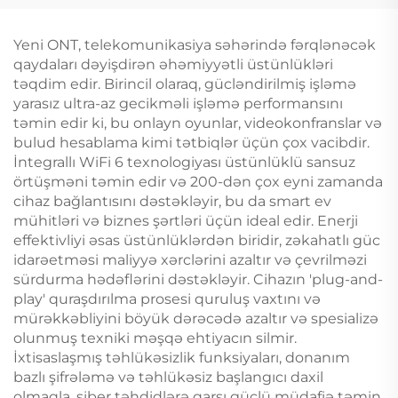
Yeni ONT, telekomunikasiya səhərində fərqlənəcək
qaydaları dəyişdirən əhəmiyyətli üstünlükləri
təqdim edir. Birincil olaraq, gücləndirilmiş işləmə
yarasız ultra-az gecikməli işləmə performansını
təmin edir ki, bu onlayn oyunlar, videokonfranslar və
bulud hesablama kimi tətbiqlər üçün çox vacibdir.
İntegrallı WiFi 6 texnologiyası üstünlüklü sansuz
örtüşməni təmin edir və 200-dən çox eyni zamanda
cihaz bağlantısını dəstəkləyir, bu da smart ev
mühitləri və biznes şərtləri üçün ideal edir. Enerji
effektivliyi əsas üstünlüklərdən biridir, zəkahatlı güc
idarəetməsi maliyyə xərclərini azaltır və çevrilməzi
sürdurma hədəflərini dəstəkləyir. Cihazın 'plug-and-
play' quraşdırılma prosesi quruluş vaxtını və
mürəkkəbliyini böyük dərəcədə azaltır və spesializə
olunmuş texniki məşqə ehtiyacın silmir.
İxtisaslaşmış təhlükəsizlik funksiyaları, donanım
bazlı şifrələmə və təhlükəsiz başlangıcı daxil
olmaqla, siber təhdidlərə qarşı güclü müdafiə təmin