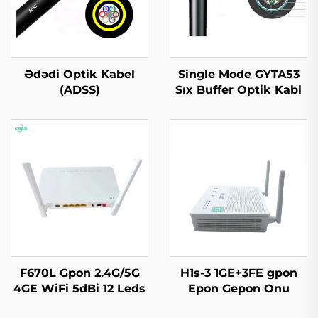
Ədədi Optik Kabel
Single Mode GYTA53
(ADSS)
Sıx Buffer Optik Kabl
F670L Gpon 2.4G/5G
H1s-3 1GE+3FE gpon
4GE WiFi 5dBi 12 Leds
Epon Gepon Onu