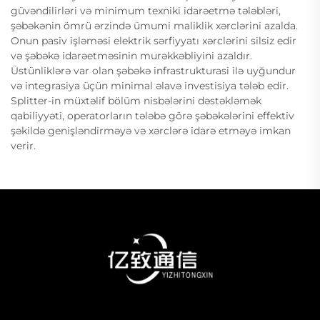
güvəndilirləri və minimum texniki idarəetmə tələbləri,
şəbəkənin ömrü ərzində ümumi maliklik xərclərini azalda.
Onun pasiv işləməsi elektrik sərfiyyatı xərclərini silsiz edir
və şəbəkə idarəetməsinin murəkkəbliyini azaldır.
Üstünliklərə var olan şəbəkə infrastrukturasi ilə uyğundur
və integrasiya üçün minimal əlavə investisiya tələb edir.
Splitter-in müxtəlif bölüm nisbələrini dəstəkləmək
qabiliyyəti, operatorların tələbə görə şəbəkələrini effektiv
şəkildə genişləndirməyə və xərclərə idarə etməyə imkan
verir.