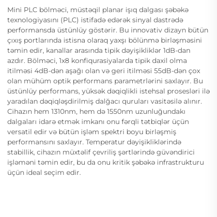
Mini PLC bölməci, müstəqil planar işıq dalgası şəbəkə
texnologiyasını (PLC) istifadə edərək sinyal dastrədə
performansda üstünlüy göstərir. Bu innovativ dizayn bütün
çıxış portlarında istisna olaraq yaxşı bölünmə birləşməsini
təmin edir, kanallar arasında tipik dəyişikliklər 1dB-dan
azdır. Bölməci, 1x8 konfiqurasiyalarda tipik daxil olma
itilməsi 4dB-dən aşağı olan və geri itilməsi 55dB-dən çox
olan mühüm optik performans parametrlərini saxlayır. Bu
üstünlüy performans, yüksək dəqiqlikli istehsal prosesləri ilə
yaradılan dəqiqləşdirilmiş dalğacı quruları vasitəsilə alınır.
Cihazın hem 1310nm, hem də 1550nm uzunluğundakı
dalgaları idarə etmək imkanı onu fərqli tətbiqlər üçün
versatil edir və bütün işləm spektri boyu birləşmiş
performansını saxlayır. Temperatur dəyişikliklərində
stabillik, cihazın müxtəlif çevriliş şərtlərində güvəndirici
işləməni təmin edir, bu da onu kritik şəbəkə infrastrukturu
üçün ideal seçim edir.