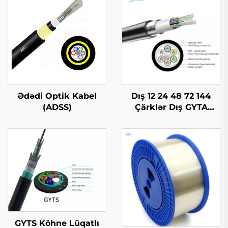
Ədədi Optik Kabel
Dış 12 24 48 72 144
(ADSS)
Çärklər Dış GYTA
Optik Kabel
GYTS Köhne Lüqatlı