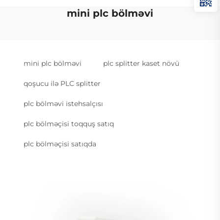
mini plc bölməvi
mini plc bölməvi
plc splitter kaset növü
qoşucu ilə PLC splitter
plc bölməvi istehsalçısı
plc bölməçisi toqquş satıq
plc bölməçisi satıqda