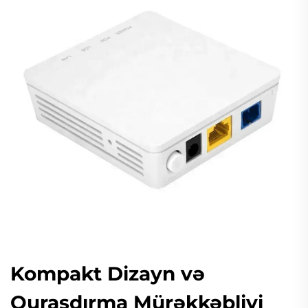
Kompakt Dizayn və
Quraşdırma Mürəkkəbliyi