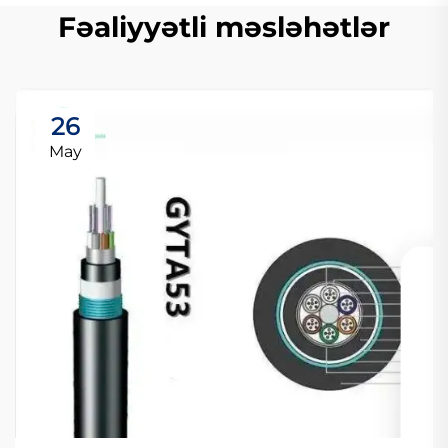
Fəaliyyətli məsləhətlər
26
May