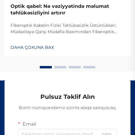
Optik qabel: Nə vəziyyətində məlumat
təhlükəsizliyini artırır
Fiberoptik Kabelin Fiziki Təhlükəsizlik Üstünlükləri:
Müdaxiləyə Qarşı Müdafiə Baxımından Fiberoptik
Kabelin Dizaynı. Fiberoptik kabelin müdaxiləyə
davamlı olması səbəbiylə onlardan istifadə edilməsi
DAHA ÇOXUNA BAX
çətindir, çünki onlar elektrik siqnalları ilə deyil, işıq
vasitəsilə məlumat ötürürlər...
Pulsuz Təklif Alın
Bizim nümayəndəmiz sizinlə əlaqə saxlayacaq.
Email
0/100