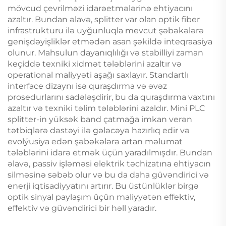
mövcud çevrilməzi idarəetmələrinə ehtiyacını
azaltır. Bundan əlavə, splitter var olan optik fiber
infrastrukturu ilə uyğunluqla mevcut şəbəkələrə
genişdəyişliklər etmədən asan şəkildə inteqraasiya
olunur. Mahsulun dayanıqlılığı və stabilliyi zaman
keçiddə texniki xidmət tələblərini azaltır və
operational maliyyəti aşağı saxlayır. Standartlı
interface dizaynı isə quraşdırma və əvəz
prosedurlarını sadələşdirir, bu da quraşdırma vaxtını
azaltır və texniki təlim tələblərini azaldır. Mini PLC
splitter-in yüksək band çatmağa imkan verən
tətbiqlərə dəstəyi ilə gələcəyə hazırlıq edir və
evolýusiya edən şəbəkələrə artan məlumat
tələblərini idarə etmək üçün yaradılmışdır. Bundan
əlavə, passiv işləməsi elektrik təchizatına ehtiyacın
silməsinə səbəb olur və bu da daha güvəndirici və
enerji iqtisadiyyatını artırır. Bu üstünlüklər birgə
optik sinyal paylaşım üçün maliyyətən effektiv,
effektiv və güvəndirici bir həll yaradır.