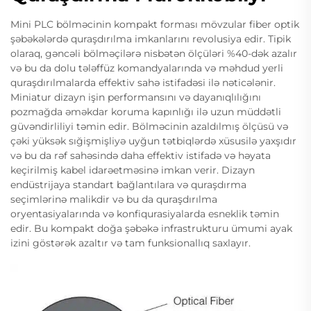
Mini PLC bölməcinin kompakt forması mövzular fiber optik
şəbəkələrdə quraşdırılma imkanlarını revolusiya edir. Tipik
olaraq, gəncəli bölməçilərə nisbətən ölçüləri %40-dək azalır
və bu da dolu tələffüz komandyalarında və məhdud yerli
quraşdırılmalarda effektiv sahə istifadəsi ilə nəticələnir.
Miniatur dizayn işin performansını və dayanıqlılığını
pozmağda əməkdar koruma kapınlığı ilə uzun müddətli
güvəndirliliyi təmin edir. Bölməcinin azaldılmış ölçüsü və
çəki yüksək sığişmişliyə uyğun tətbiqlərdə xüsusilə yaxşıdır
və bu da rəf sahəsində daha effektiv istifadə və həyata
keçirilmiş kabel idarəetməsinə imkan verir. Dizayn
endüstrijaya standart bağlantılara və quraşdırma
seçimlərinə malikdir və bu da quraşdırılma
oryentasiyalarında və konfiqurasiyalarda esneklik təmin
edir. Bu kompakt doğa şəbəkə infrastrukturu ümumi ayak
izini göstərək azaltır və tam funksionallıq saxlayır.