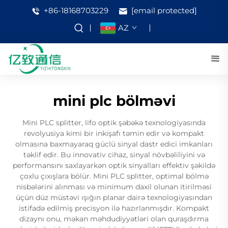
+86-18168703229
[email protected]
AZ
mini plc bölməvi
Mini PLC splitter, lifo optik şəbəkə texnologiyasında
revolyusiya kimi bir inkişafı təmin edir və kompakt
olmasına baxmayaraq güclü sinyal dastr edici imkanları
təklif edir. Bu innovativ cihaz, sinyal növbəliliyini və
performansını saxlayarkən optik sinyalları effektiv şəkildə
çoxlu çıxışlara bölür. Mini PLC splitter, optimal bölmə
nisbələrini alınması və minimum daxil olunan itirilməsi
üçün düz müstəvi ışığın planar dairə texnologiyasından
istifadə edilmiş precisyon ilə hazırlanmışdır. Kompakt
dizaynı onu, məkan məhdudiyyətləri olan quraşdırma