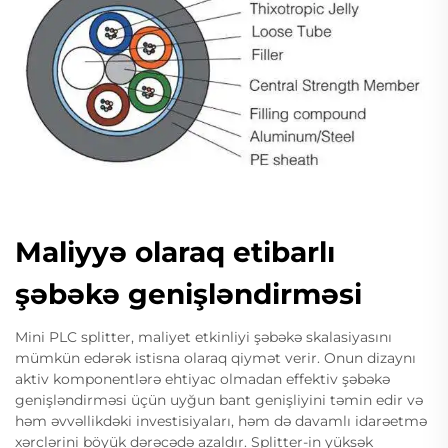
Maliyyə olaraq etibarlı
şəbəkə genişləndirməsi
Mini PLC splitter, maliyet etkinliyi şəbəkə skalasiyasını
mümkün edərək istisna olaraq qiymət verir. Onun dizaynı
aktiv komponentlərə ehtiyac olmadan effektiv şəbəkə
genişləndirməsi üçün uyğun bant genişliyini təmin edir və
həm əvvəllikdəki investisiyaları, həm də davamlı idarəetmə
xərclərini böyük dərəcədə azaldır. Splitter-in yüksək