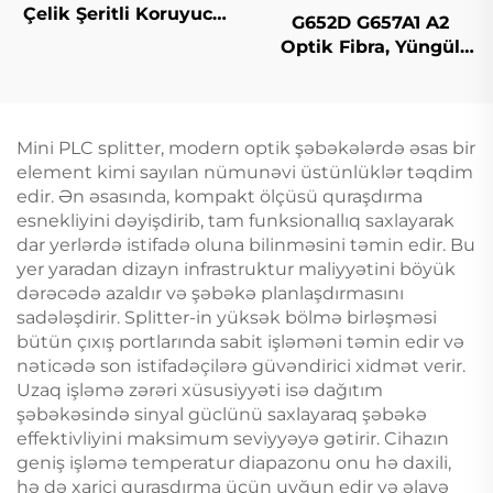
Çelik Şeritli Koruyucu
G652D G657A1 A2
(CST) Kabeli
Optik Fibra, Yüngül
Mod Original Rəng
Mini PLC splitter, modern optik şəbəkələrdə əsas bir
element kimi sayılan nümunəvi üstünlüklər təqdim
edir. Ən əsasında, kompakt ölçüsü quraşdırma
esnekliyini dəyişdirib, tam funksionallıq saxlayarak
dar yerlərdə istifadə oluna bilinməsini təmin edir. Bu
yer yaradan dizayn infrastruktur maliyyətini böyük
dərəcədə azaldır və şəbəkə planlaşdırmasını
sadələşdirir. Splitter-in yüksək bölmə birləşməsi
bütün çıxış portlarında sabit işləməni təmin edir və
nəticədə son istifadəçilərə güvəndirici xidmət verir.
Uzaq işləmə zərəri xüsusiyyəti isə dağıtım
şəbəkəsində sinyal güclünü saxlayaraq şəbəkə
effektivliyini maksimum seviyyəyə gətirir. Cihazın
geniş işləmə temperatur diapazonu onu hə daxili,
hə də xarici quraşdırma üçün uyğun edir və əlavə