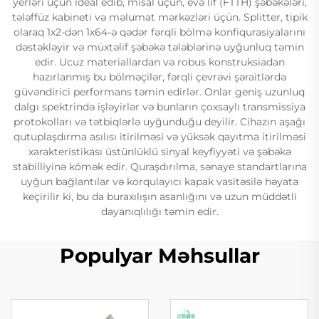
yerləri üçün ideal edib, misal üçün, evə lif (FTTH) şəbəkələri,
tələffüz kabineti və məlumat mərkəzləri üçün. Splitter, tipik
olaraq 1x2-dən 1x64-ə qədər fərqli bölmə konfiqurasiyalarını
dəstəkləyir və müxtəlif şəbəkə tələblərinə uyğunluq təmin
edir. Ucuz materiallardan və robus konstruksiadan
hazırlanmış bu bölməçilər, fərqli çevrəvi şəraitlərdə
güvəndirici performans təmin edirlər. Onlar geniş uzunluq
dalgı spektrində işləyirlər və bunların çoxsaylı transmissiya
protokolları və tətbiqlərlə uyğunduğu deyilir. Cihazın aşağı
qutuplaşdırma asılısı itirilməsi və yüksək qayıtma itirilməsi
xarakteristikası üstünlüklü sinyal keyfiyyəti və şəbəkə
stabilliyinə kömək edir. Quraşdırılma, sənaye standartlarına
uyğun bağlantılar və korqulayıcı kapak vasitəsilə həyata
keçirilir ki, bu da buraxılışın asanlığını və uzun müddətli
dayanıqlılığı təmin edir.
Populyar Məhsullar