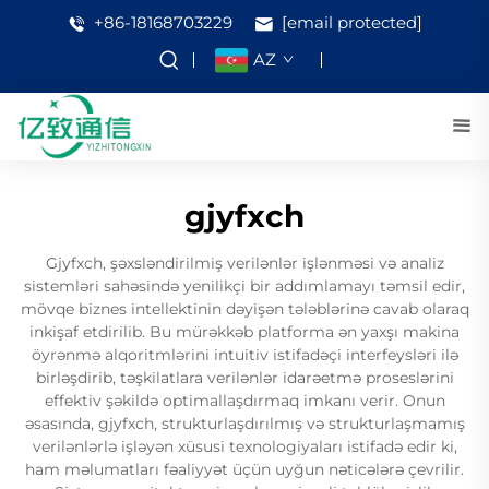
+86-18168703229
[email protected]
AZ
gjyfxch
Gjyfxch, şəxsləndirilmiş verilənlər işlənməsi və analiz
sistemləri sahəsində yenilikçi bir addımlamayı təmsil edir,
mövqe biznes intellektinin dəyişən tələblərinə cavab olaraq
inkişaf etdirilib. Bu mürəkkəb platforma ən yaxşı makina
öyrənmə alqoritmlərini intuitiv istifadəçi interfeysləri ilə
birləşdirib, təşkilatlara verilənlər idarəetmə proseslərini
effektiv şəkildə optimallaşdırmaq imkanı verir. Onun
əsasında, gjyfxch, strukturlaşdırılmış və strukturlaşmamış
verilənlərlə işləyən xüsusi texnologiyaları istifadə edir ki,
ham məlumatları fəaliyyət üçün uyğun nəticələrə çevrilir.