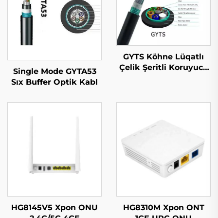
GYTS Köhne Lüqatlı
Çelik Şeritli Koruyucu
Single Mode GYTA53
(CST) Kabeli
Sıx Buffer Optik Kabl
HG8145V5 Xpon ONU
HG8310M Xpon ONT