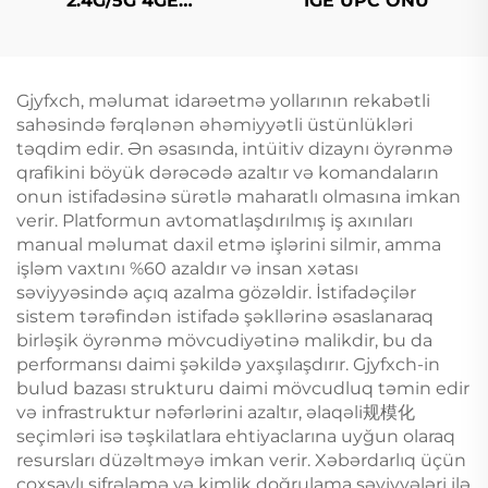
2.4G/5G 4GE
1GE UPC ONU
4Antennas
Gjyfxch, məlumat idarəetmə yollarının rekabətli
sahəsində fərqlənən əhəmiyyətli üstünlükləri
təqdim edir. Ən əsasında, intüitiv dizaynı öyrənmə
qrafikini böyük dərəcədə azaltır və komandaların
onun istifadəsinə sürətlə maharatlı olmasına imkan
verir. Platformun avtomatlaşdırılmış iş axınıları
manual məlumat daxil etmə işlərini silmir, amma
işləm vaxtını %60 azaldır və insan xətası
səviyyəsində açıq azalma gözəldir. İstifadəçilər
sistem tərəfindən istifadə şəkllərinə əsaslanaraq
birləşik öyrənmə mövcudiyətinə malikdir, bu da
performansı daimi şəkildə yaxşılaşdırır. Gjyfxch-in
bulud bazası strukturu daimi mövcudluq təmin edir
və infrastruktur nəfərlərini azaltır, əlaqəli规模化
seçimləri isə təşkilatlara ehtiyaclarına uyğun olaraq
resursları düzəltməyə imkan verir. Xəbərdarlıq üçün
çoxsaylı şifrələmə və kimlik doğrulama səviyyələri ilə