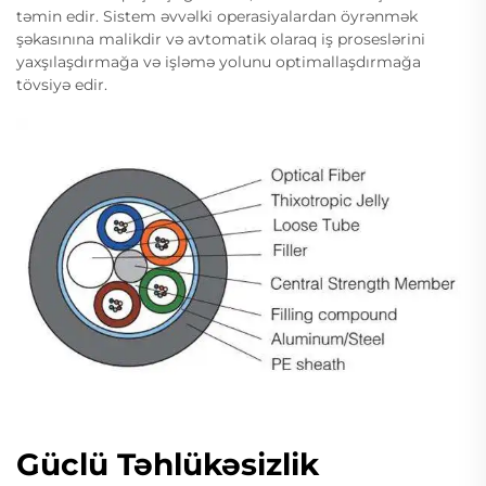
təmin edir. Sistem əvvəlki operasiyalardan öyrənmək
şəkasınına malikdir və avtomatik olaraq iş proseslərini
yaxşılaşdırmağa və işləmə yolunu optimallaşdırmağa
tövsiyə edir.
Güclü Təhlükəsizlik