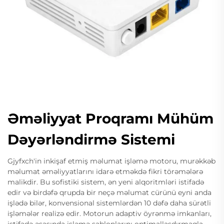
Əməliyyat Proqramı Mühüm
Dəyərləndirmə Sistemi
Gjyfxch'in inkişaf etmiş məlumat işləmə motoru, murəkkəb
məlumat əməliyyatlarını idarə etməkdə fikri törəmələrə
malikdir. Bu sofistiki sistem, ən yeni alqoritmləri istifadə
edir və birdəfə qrupda bir neçə məlumat cürünü eyni anda
işlədə bilər, konvensional sistemlərdən 10 dəfə daha sürətli
işləmələr realizə edir. Motorun adaptiv öyrənmə imkanları,
istifadə əsasında işləmə şablonlarını optimallaşdırmaqla