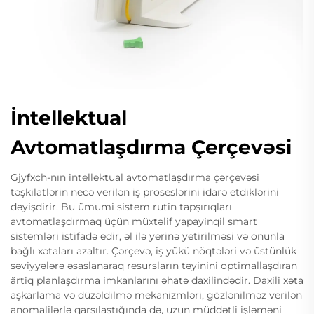
İntellektual
Avtomatlaşdırma Çerçevəsi
Gjyfxch-nın intellektual avtomatlaşdırma çərçevəsi
təşkilatlərin necə verilən iş proseslərini idarə etdiklərini
dəyişdirir. Bu ümumi sistem rutin tapşırıqları
avtomatlaşdırmaq üçün müxtəlif yapayinqil smart
sistemləri istifadə edir, əl ilə yerinə yetirilməsi və onunla
bağlı xətaları azaltır. Çərçevə, iş yükü nöqtələri və üstünlük
səviyyələrə əsaslanaraq resursların təyinini optimallaşdıran
ärtiq planlaşdırma imkanlarını əhatə daxilindədir. Daxili xəta
aşkarlama və düzəldilmə mekanizmləri, gözlənilməz verilən
anomalilərlə qarşılaştığında də, uzun müddətli işləməni