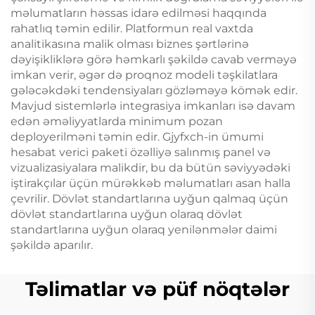
məlumatların həssas idarə edilməsi haqqında
rahatlıq təmin edilir. Platformun real vaxtda
analitikasına malik olması biznes şərtlərinə
dəyişikliklərə görə həmkarlı şəkildə cavab verməyə
imkan verir, əgər də proqnoz modeli təşkilatlara
gələcəkdəki tendensiyaları gözləməyə kömək edir.
Mavjud sistemlərlə integrasiya imkanları isə davam
edən əməliyyatlarda minimum pozan
deployerilməni təmin edir. Gjyfxch-in ümumi
hesabat verici paketi özəlliyə salınmış panel və
vizualizasiyalara malikdir, bu da bütün səviyyədəki
iştirakçılar üçün mürəkkəb məlumatları asan halla
çevrilir. Dövlət standartlarına uyğun qalmaq üçün
dövlət standartlarına uyğun olaraq dövlət
standartlarına uyğun olaraq yenilənmələr daimi
şəkildə aparılır.
Təlimatlar və püf nöqtələr