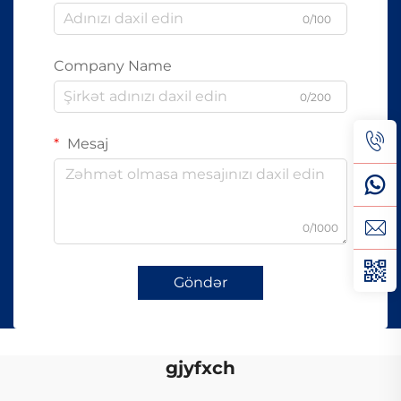
0/100
Company Name
0/200
Mesaj
0/1000
Göndər
gjyfxch