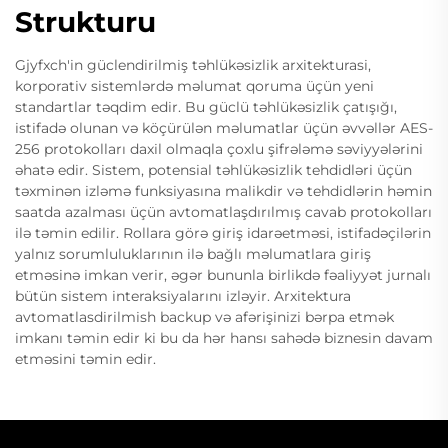
Strukturu
Gjyfxch'in güclendirilmiş təhlükəsizlik arxitekturasi,
korporativ sistemlərdə məlumat qoruma üçün yeni
standartlar təqdim edir. Bu güclü təhlükəsizlik çatışığı,
istifadə olunan və köçürülən məlumatlar üçün əvvəllər AES-
256 protokolları daxil olmaqla çoxlu şifrələmə səviyyələrini
əhatə edir. Sistem, potensial təhlükəsizlik tehdidləri üçün
təxminən izləmə funksiyasına malikdir və tehdidlərin həmin
saatda azalması üçün avtomatlaşdırılmış cavab protokolları
ilə təmin edilir. Rollara görə giriş idarəetməsi, istifadəçilərin
yalnız sorumluluklarının ilə bağlı məlumatlara giriş
etməsinə imkan verir, əgər bununla birlikdə fəaliyyət jurnalı
bütün sistem interaksiyalarını izləyir. Arxitektura
avtomatlasdirilmish backup və afərişinizi bərpa etmək
imkanı təmin edir ki bu da hər hansı sahədə biznesin davam
etməsini təmin edir.