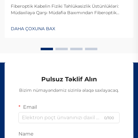
Fiberoptik Kabelin Fiziki Təhlükəsizlik Üstünlükləri:
Müdaxiləyə Qarşı Müdafiə Baxımından Fiberoptik
Kabelin Dizaynı. Fiberoptik kabelin müdaxiləyə
davamlı olması səbəbiylə onlardan istifadə edilməsi
DAHA ÇOXUNA BAX
çətindir, çünki onlar elektrik siqnalları ilə deyil, işıq
vasitəsilə məlumat ötürürlər...
Pulsuz Təklif Alın
Bizim nümayəndəmiz sizinlə əlaqə saxlayacaq.
Email
0/100
Name