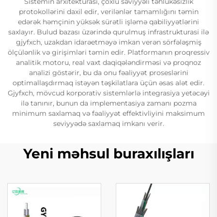
Sistemın arxitekturasi, çoxlu səviyyəli təhlükəsizlik
protokollərini daxil edir, verilənlər tamamlığını təmin
edərək həmçinin yüksək sürətli işləmə qabiliyyətlərini
saxlayır. Bulud bazası üzərində qurulmuş infrastrukturasi ilə
gjyfxch, uzakdan idarəetməyə imkan verən sörfələşmiş
ölçülənlik və girişimləri təmin edir. Platformanın proqressiv
analitik motoru, real vaxt daqiqələndirməsi və proqnoz
analizi göstərir, bu da onu fəaliyyət proseslərini
optimallaşdırmaq istəyən təşkilatlara üçün əsas alət edir.
Gjyfxch, mövcud korporativ sistemlərlə integrasiya yetəcəyi
ilə tanınır, bunun da implementasiya zamanı pozma
minimum saxlamaq və fəaliyyət effektivliyini maksimum
seviyyədə saxlamaq imkanı verir.
Yeni məhsul buraxılışları