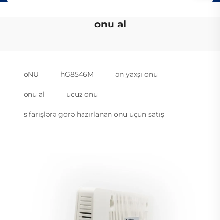
onu al
oNU
hG8546M
ən yaxşı onu
onu al
ucuz onu
sifarişlərə görə hazırlanan onu üçün satış