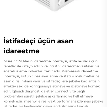
İstifadəçi üçün asan
idarəetmə
Müasır ONU-ların idarəetmə interfeysi, istifadəçilər üçün
rahatlıq ilə dizayn edilib və intüitiv idarəetmə vasitələri və
əhatəli izləmə imkanları təklif edir. Web-əsaslı idarəetmə
interfeysi, bütün cihaz ayarlarına və status məlumatlarına
asan giriş imkanı verir və istifadəçilərə şəbəkə bağlantısını
effektiv şəkildə konfiqurasiya etməyə və izlətməyə kömək
edir. İqtisadi diagnostik alətlər connectivitə bağlı
problemləri sürətli şəkildə aşkarlamaq və həll etməyə
kömək edir, meanwile real-vaxt performans izləməsi şəbəkə
istifadəsi və keyfiyyətin dəyərləndirilməsinə faydalı