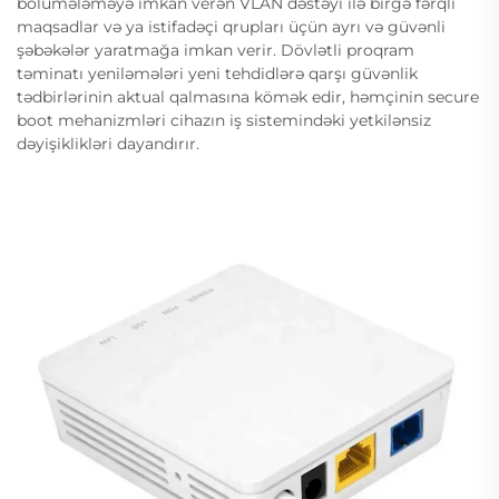
bölümələməyə imkan verən VLAN dəstəyi ilə birgə fərqli
maqsadlar və ya istifadəçi qrupları üçün ayrı və güvənli
şəbəkələr yaratmağa imkan verir. Dövlətli proqram
təminatı yeniləmələri yeni tehdidlərə qarşı güvənlik
tədbirlərinin aktual qalmasına kömək edir, həmçinin secure
boot mehanizmləri cihazın iş sistemindəki yetkilənsiz
dəyişiklikləri dayandırır.