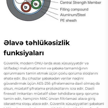
Əlavə təhlükəsizlik
funksiyaları
Güvenlik, modern ONU-larda əsas xüsusiyyətdir və
istifadəçi məlumatlarının və şəbəkə tamamlığının
qorunmasını təmin etmək üçün çoxlu qoruma sloqlarını
əhatə edir. Bu cihazlar şəbəkədən verilər nəqlini
güvəndirmək üçün AES-256 şifrələməsinə daxil olmaq da
olsun, müxtəlif şifrələmə protokollarını icra edir. Daxili
firewall imkanları müxtəlif siber tehdidlərə qarşı qoruma
təmin edir, həmçinin MAC ünvan filtrləməsi əlavə giriş
idarəetmə sloqu əlavə edir. Güvenlik xüsusiyyətləri şəbəkəni