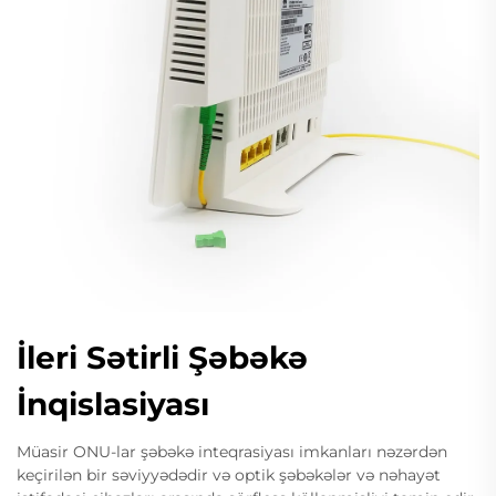
İleri Sətirli Şəbəkə
İnqislasiyası
Müasir ONU-lar şəbəkə inteqrasiyası imkanları nəzərdən
keçirilən bir səviyyədədir və optik şəbəkələr və nəhayət