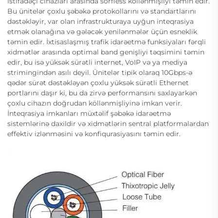
istifadəçi cihazları arasında sörfless köllənmişliyi təmin edir.
Bu ünitelər çoxlu şəbəkə protokollarını və standartlarını
dəstəkləyir, var olan infrastrukturaya uyğun inteqrasiya
etmək olanağına və gələcək yenilənmələr üçün esneklik
təmin edir. İxtisaslaşmış trafik idarəetmə funksiyaları fərqli
xidmətlər arasında optimal band genişliyi təqsimini təmin
edir, bu isə yüksək sürətli internet, VoIP və ya mediya
strimingindən asılı deyil. Ünitelər tipik olaraq 10Gbps-ə
qədər sürət dəstəkləyən çoxlu yüksək sürətli Ethernet
portlarını daşır ki, bu da zirvə performansını saxlayarkən
çoxlu cihazın doğrudan köllənmişliyinə imkan verir.
İnteqrasiya imkanları müxtəlif şəbəkə idarəetmə
sistemlərinə daxildir və xidmətlərin sentral platformalardan
effektiv izlənməsini və konfiqurasiyasını təmin edir.