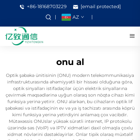
+86-18168703229
[email protected]
AZ
onu al
Optik şəbəkə ünitisinin (ONU) modern telekommunikasiya
infrastrukturasında əhəmiyyətli bir hissəsi olduğuna görə,
optik sinyalları istifadəçilər üçün elektrik sinyallarına
çevirmək məqsədlərinə uyğun olaraq son nöqtə cihazı kimi
funksiya yerinə yetirir. ONU alarkən, bu cihazların optik lif
şəbəkəsi və istifadəçinin ev və ya iş təchizatı arasında köprü
kimi funksiya yerinə yetirdiyini anlamaq çox vacibdir.
Mütəxəssis ONUslar yüksək sürətli internet, IP protokolu
üzərində səs (VoIP) və IPTV xidmətləri daxil olmaqla çoxlu
xidmət növlərini dəstəkləyirlər. Onlar tipik olaraq müxtəlif