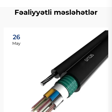
Fəaliyyətli məsləhətlər
26
May