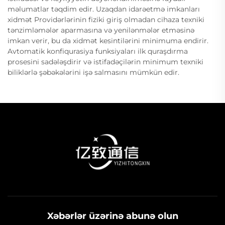
məlumatlar təqdim edir. Uzaqdan idarəetmə imkanları
xidmət Providərlərinin fiziki giriş olmadan cihaza texniki
tənzimləmələr aparmasına və yenilənmələr etməsinə
imkan verir, bu da xidmət kesintilərini minimuma endirir.
Avtomatik konfiqurasiya funksiyaları ilk quraşdırma
prosesini sadələşdirir və istifadəçilərin minimum texniki
biliklərlə şəbəkələrini işə salmasını mümkün edir.
Xəbərlər üzərinə abunə olun