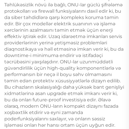
Təhlükəsizlik növü ilə bağlı, ONU-lar güclü şifrələmə
protokolları və firewall funksiyalarını daxil edir ki, bu
da siber təhdidlərə qarşı kompleks koruma təmin
edir. Bir çox modellər elektrik suanının və işləmə
xərclərinin azalmasını təmin etmək üçün enerji
effektiv iştirak edir. Uzaq idarəetmə imkanları servis
providerlərinin yerinə yetişməsiz problemləri
diaqnostikaya və həll etməsinə imkan verir ki, bu da
downtime-i minimuma endirir və istifadəçi
təcrübəsini yaxşılaşdırır. ONU-lar uzunmüddətli
güvəndirlilik üçün high-quality komponentlərlə və
performansın bir neçə il boyu səhv olmamasını
təmin edən protektiv xüsusiyyətlərlə dizayn edilib.
Bu cihazların skalasiyalığı daha yüksək bant genişliyi
xidmətlərinə asan upgrade etmək imkanı verir ki,
bu da onları future-proof investisiya edir. Əlavə
olaraq, modern ONU-ların kompakt dizaynı fazada
xoşbəxtlik etdirir və eyni zamanda
poderfunksiyalarını saxlayır, və onların səssiz
işləməsi onları hər hansı ortam üçün uyğun edir.