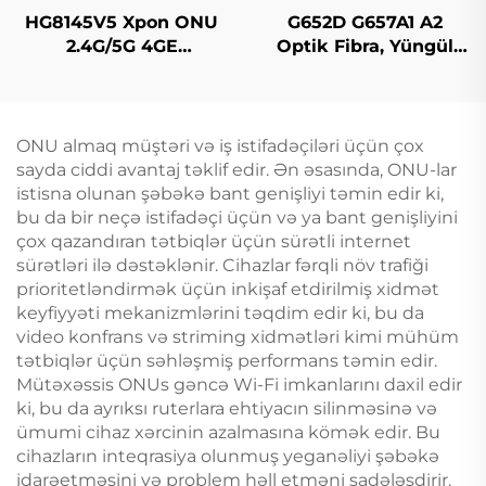
HG8145V5 Xpon ONU
G652D G657A1 A2
2.4G/5G 4GE
Optik Fibra, Yüngül
4Antennas
Mod Original Rəng
ONU almaq müştəri və iş istifadəçiləri üçün çox
sayda ciddi avantaj təklif edir. Ən əsasında, ONU-lar
istisna olunan şəbəkə bant genişliyi təmin edir ki,
bu da bir neçə istifadəçi üçün və ya bant genişliyini
çox qazandıran tətbiqlər üçün sürətli internet
sürətləri ilə dəstəklənir. Cihazlar fərqli növ trafiği
prioritetləndirmək üçün inkişaf etdirilmiş xidmət
keyfiyyəti mekanizmlərini təqdim edir ki, bu da
video konfrans və striming xidmətləri kimi mühüm
tətbiqlər üçün səhləşmiş performans təmin edir.
Mütəxəssis ONUs gəncə Wi-Fi imkanlarını daxil edir
ki, bu da ayrıksı ruterlara ehtiyacın silinməsinə və
ümumi cihaz xərcinin azalmasına kömək edir. Bu
cihazların inteqrasiya olunmuş yeganəliyi şəbəkə
idarəetməsini və problem həll etməni sadələşdirir.