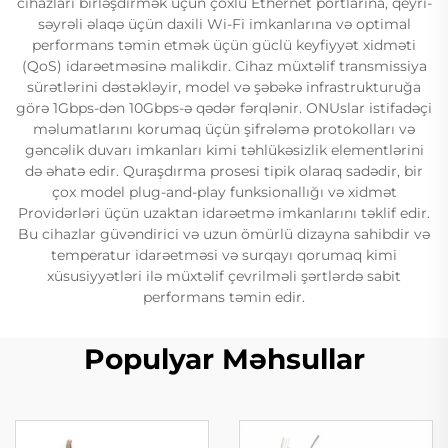
cihazları birləşdirmək üçün çoxlu Ethernet portlarına, qeyri-
səyrəli əlaqə üçün daxili Wi-Fi imkanlarına və optimal
performans təmin etmək üçün güclü keyfiyyət xidməti
(QoS) idarəetməsinə malikdir. Cihaz müxtəlif transmissiya
sürətlərini dəstəkləyir, model və şəbəkə infrastrukturuğa
görə 1Gbps-dən 10Gbps-ə qədər fərqlənir. ONUslar istifadəçi
məlumatlarını korumaq üçün şifrələmə protokolları və
gəncəlik duvarı imkanları kimi təhlükəsizlik elementlərini
də əhatə edir. Quraşdırma prosesi tipik olaraq sadədir, bir
çox model plug-and-play funksionallığı və xidmət
Providərləri üçün uzaktan idarəetmə imkanlarını təklif edir.
Bu cihazlar güvəndirici və uzun ömürlü dizayna sahibdir və
temperatur idarəetməsi və surqayı qorumaq kimi
xüsusiyyətləri ilə müxtəlif çevrilməli şərtlərdə sabit
performans təmin edir.
Populyar Məhsullar