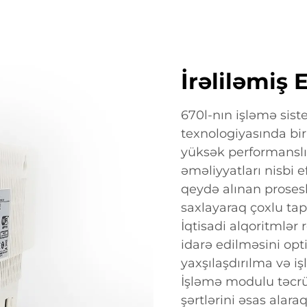
İrəliləmiş 
670l-nın işləmə sis
texnologiyasında bi
yüksək performansl
əməliyyatları nisbi e
qeydə alınan proses
saxlayaraq çoxlu tapş
İqtisadi alqoritmlər 
idarə edilməsini opt
yaxşılaşdırılma və i
İşləmə modulu təcrüb
şərtlərini əsas ala