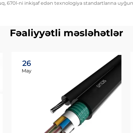
q, 670l-ni inkişaf edən texnologiya standartlarına uyğun 
Fəaliyyətli məsləhətlər
26
May