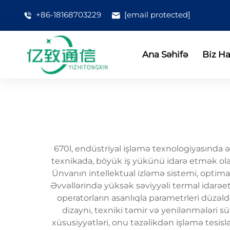
+86-18168703229
[email protected]
Ana Səhifə
Biz H
670l, endüstriyal işləmə texnologiyasında əhə
texnikada, böyük iş yükünü idarə etmək olana
Ünvanın intellektual izləmə sistemi, optimal
Əvvəllərində yüksək səviyyəli termal idarəe
operatorların asanlıqla parametrleri düzəld
dizaynı, texniki təmir və yenilənmələri sür
xüsusiyyətləri, onu təzəlikdən işləmə tesisl