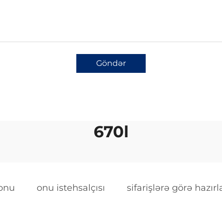
təmizliyini artırmaqla siqnal itkisini
azaltmaq mümkün oldu. Bu isə
daha uzaq məsafələrə məlumat
ötürməyə imkan verdi. Hazırda
fiberoptik kabeldən internet, telefon
Göndər
və televiziya şəbəkələrində geniş
şəkildə istifadə olunur. Həmçinin, bu
texnologiya 5G mobil şəbəkələrinin
inkişafında da əsas rol oynayır.
Gələcəkdə isə daha sürətli və daha
670l
effektiv fiberoptik sistemlərin
hazırlanması gözlənilir.
 onu
onu istehsalçısı
sifarişlərə görə hazı