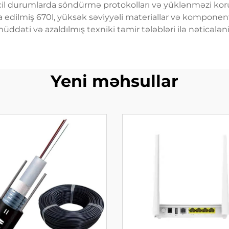
acil durumlarda söndürmə protokolları və yüklənməzi kor
a edilmiş 670l, yüksək səviyyəli materiallar və komponen
üddəti və azaldılmış texniki təmir tələbləri ilə nəticələni
Yeni məhsullar