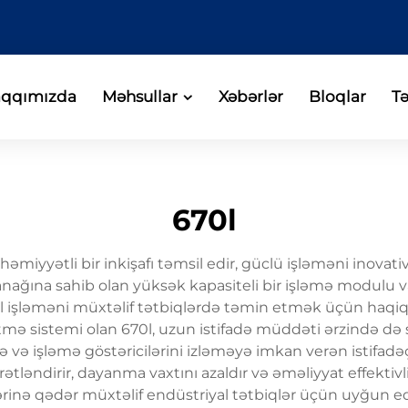
aqqımızda
Məhsullar
Xəbərlər
Bloqlar
Tə
670l
miyyətli bir inkişafı təmsil edir, güclü işləməni inovativ
ğına sahib olan yüksək kapasiteli bir işləmə modulu var 
 işləməni müxtəlif tətbiqlərdə təmin etmək üçün haqiqi va
tmə sistemi olan 670l, uzun istifadə müddəti ərzində də 
ə və işləmə göstəricilərini izləməyə imkan verən istifadəç
ətləndirir, dayanma vaxtını azaldır və əməliyyat effektivl
ərinə qədər müxtəlif endüstriyal tətbiqlər üçün uyğun ed