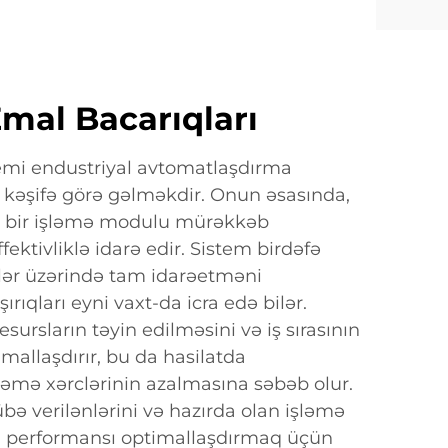
Emal Bacarıqları
temi endustriyal avtomatlaşdırma
r kəşifə görə gəlməkdir. Onun əsasında,
ı bir işləmə modulu mürəkkəb
ffektivliklə idarə edir. Sistem birdəfə
lər üzərində tam idarəetməni
ırıqları eyni vaxt-da icra edə bilər.
resursların təyin edilməsini və iş sırasının
imallaşdırır, bu da hasilatda
şləmə xərclərinin azalmasına səbəb olur.
ə verilənlərini və hazırda olan işləmə
raq performansı optimallaşdırmaq üçün