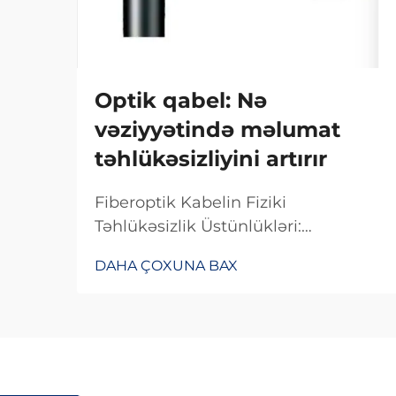
Optik qabel: Nə
vəziyyətində məlumat
təhlükəsizliyini artırır
Fiberoptik Kabelin Fiziki
Təhlükəsizlik Üstünlükləri:
Müdaxiləyə Qarşı Müdafiə
DAHA ÇOXUNA BAX
Baxımından Fiberoptik Kabelin
Dizaynı. Fiberoptik kabelin
müdaxiləyə davamlı olması
səbəbiylə onlardan istifadə edilməsi
çətindir, çünki onlar elektrik
siqnalları ilə deyil, işıq vasitəsilə