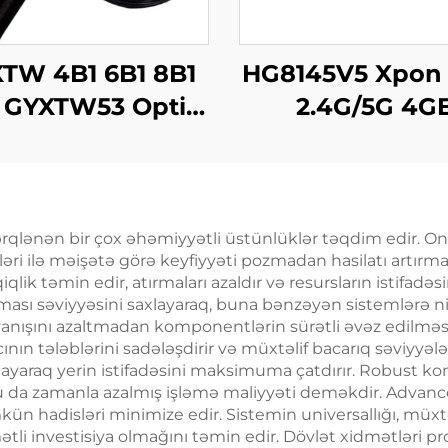
TW 4B1 6B1 8B1
HG8145V5 Xpon
1 GYXTW53 Optik
2.4G/5G 4G
Kabl
4Antennas
 fərqlənən bir çox əhəmiyyətli üstünlüklər təqdim edir. 
əri ilə məişətə görə keyfiyyəti pozmadan hasilatı artırm
lik təmin edir, atırmaları azaldır və resursların istifadəsin
alması səviyyəsini saxlayaraq, buna bənzəyən sistemlərə 
nışını azaltmadan komponentlərin sürətli əvəz edilməsi
ının tələblərini sadələşdirir və müxtəlif bacarıq səviyyələ
ayaraq yerin istifadəsini maksimuma çatdırır. Robust kon
u da zamanla azalmış işləmə maliyyəti deməkdir. Advanced
ümkün hadisləri minimize edir. Sistemin universallığı, müx
ətli investisiya olmağını təmin edir. Dövlət xidmətləri 