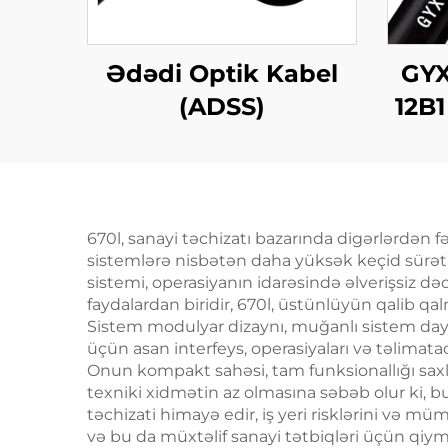
Ədədi Optik Kabel
GYX
(ADSS)
12B
670l, sanayi təchizatı bazarında digərlərdən
sistemlərə nisbətən daha yüksək keçid sürətl
sistemi, operasiyanın idarəsində əlverişsiz dəqiq
faydalardan biridir, 670l, üstünlüyün qalib q
Sistem modulyar dizaynı, muğanlı sistem daya
üçün asan interfeys, operasiyaları və təlimatac
Onun kompakt sahəsi, tam funksionallığı saxl
texniki xidmətin az olmasına səbəb olur ki, b
təchizati himayə edir, iş yeri risklərini və m
və bu da müxtəlif sanayi tətbiqləri üçün qiym