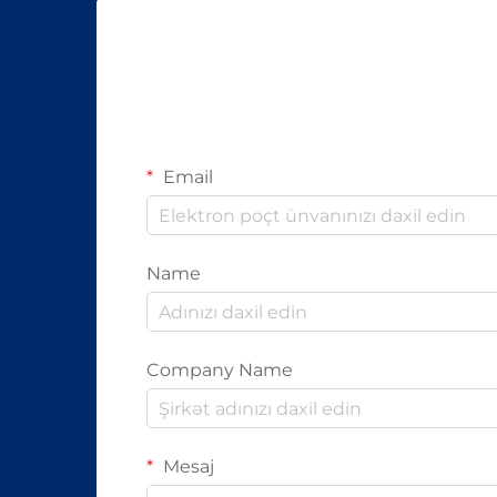
məlumat ötürürlər...
Email
Name
Company Name
Mesaj