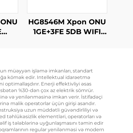
 ONU
HG8546M Xpon ONU
E
1GE+3FE 5DB WIFI
FTTH
Onun müəyyən işləmə imkanları, standart
ağa kömək edir. Intellektual idarəetmə
i optimallaşdırır. Enerji effektivliyi əsas
nisbətən %30-dən çox az elektrik sömrür.
nə və yenilənməsinə imkan verir. İstifadəçi
rinə malik operatorlar üçün girişi asandır.
struksiya uzun müddətli güvəndirliliyi və
 təhlükəsizlik elementləri, operatorları və
təlif iş tələblərinə uyğunlaşmasını təmin edir
proqramlarının regular yenilənməsi və modern