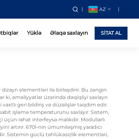
AZ
tbiqlər
Yüklə
Əlaqə saxlayın
SİTAT AL
 dizayn elementləri ilə birləşdirir. Bu zəngin
ki, əməliyyatlar üzərində dəqiqliyi saxlayır.
xtlı geri bildiriş və düzəlişlər təqdim edir.
sabit işləmə temperaturunu saxlayır. Sistem,
i üçün rahat interfeysə malikdir. Modullarlı
iyini artırır. 670l-nin ümumiləşmiş yaradıcı
ir. Sistemin güclü təhlükəsizlik elementləri,