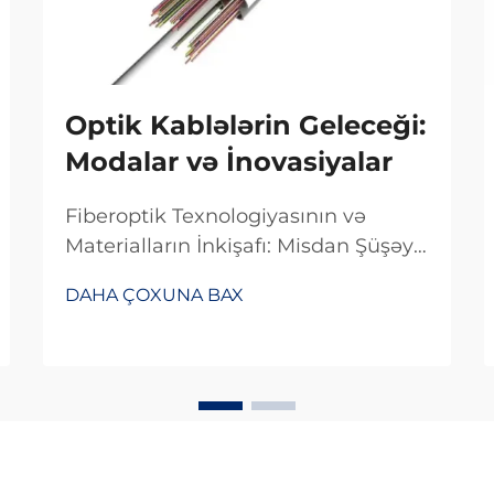
Optik Kablələrin Geleceği:
Modalar və İnovasiyalar
Fiberoptik Texnologiyasının və
Materialların İnkişafı: Misdan Şüşəyə
Keçid. Məlumatların ötürülmə
DAHA ÇOXUNA BAX
sürətinin artmasında mis
naqillərdən fiberoptik kabelə keçid
əhəmiyyətli rol oynadı. Əvvəllər
əksər telekommunikasiya şirkətləri
məlumat ötürmək üçün mis
naqillərdən istifadə edirdilər, lakin
bu, məlumat ötürmə sürətini