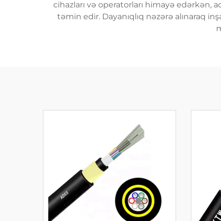
cihazları və operatorları himayə edərkən, 
təmin edir. Dayanıqlıq nəzərə alınaraq inş
m