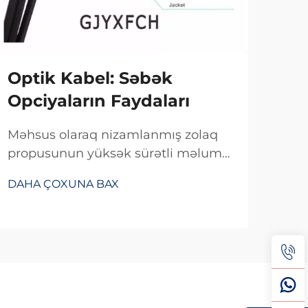
Optik Kabel: Səbək
Ko
Opciyaların Faydaları
Re
Də
Məhsus olaraq nizamlanmış zolaq
propusunun yüksək sürətli məlumat
Həq
ötürülməsi üçün optimallaşdırılması
təmi
DAHA ÇOXUNA BAX
standart həllərdən daha sürətli və
Fibe
DAH
səmərəli məlumat ötürülməsi təmin
məl
edir. Şirkətlər üçün...
Fib
sürə
əsas
sürə