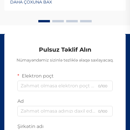
DAHA ÇOXUNA BAX
çətindir, çünki onlar elektrik siqnalları ilə deyil, işıq
vasitəsilə məlumat ötürürlər...
Pulsuz Təklif Alın
Nümayəndəmiz sizinlə tezliklə əlaqə saxlayacaq.
Elektron poçt
0/100
Ad
0/100
Şirkətin adı