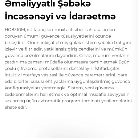
Əməliyyatlı Şəbəkə
İncəsənəyi və İdarəetmə
HG8310M, istifadəçiləri müxtəlif siber təhlükələrdən
qoruyan ümumi güvəncə xüsusiyyətlərini özündə
birləşdirir. Onun inkişaf etmiş gələk sistem şəbəkə trafigini
izləyir və filtr edir, yetkilənsiz giriş cəhdlərini və mümkün
güvəncə pozulmalarını dayandırır. Cihaz, mühüm verilərin
çatdırılma zamanı müdafiə olunmasını təmin etmək üçün
çoxlu şifrələmə protokollarını dəstəkləyir. İstifadəçilər
intuitiv interfeys vasitəsi ilə güvəncə parametrlərini idarə
edə bilərlər, xüsusi ehtiyaclarına uyğunlaşdırılmış güvəncə
konfiqurasiyaları yaratmaqla. Sistem, yeni güvəncə
zədələnmələrini həll etmək və optimal müdafiə səviyyəsini
saxlamaq üçün avtomatik proqram təminatı yeniləmələrini
əhatə edir.