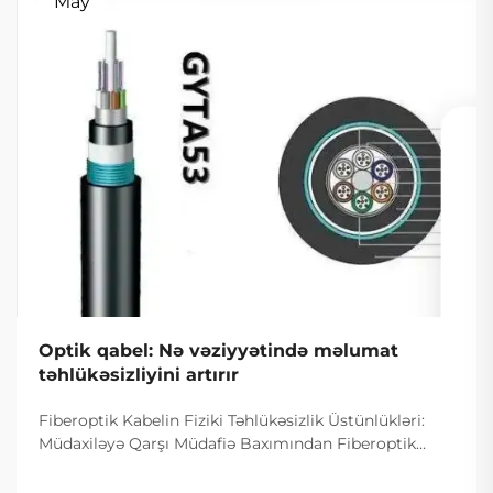
May
Optik qabel: Nə vəziyyətində məlumat
təhlükəsizliyini artırır
Fiberoptik Kabelin Fiziki Təhlükəsizlik Üstünlükləri:
Müdaxiləyə Qarşı Müdafiə Baxımından Fiberoptik
Kabelin Dizaynı. Fiberoptik kabelin müdaxiləyə
davamlı olması səbəbiylə onlardan istifadə edilməsi