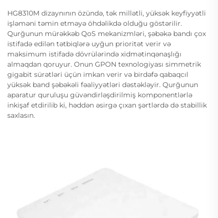
HG8310M dizaynının özündə, tək millətli, yüksək keyfiyyətli
işləməni təmin etməyə öhdəlikdə olduğu göstərilir.
Qurğunun mürəkkəb QoS mekanizmləri, şəbəkə bandı çox
istifadə edilən tətbiqlərə uyğun prioritət verir və
maksimum istifadə dövrülərində xidmətinqənaşlığı
almaqdan qoruyur. Onun GPON texnologiyası simmetrik
gigabit sürətləri üçün imkan verir və birdəfə qabaqcıl
yüksək band şəbəkəli fəaliyyətləri dəstəkləyir. Qurğunun
aparatur quruluşu güvəndirləşdirilmiş komponentlərlə
inkişaf etdirilib ki, həddən əsirgə çıxan şərtlərdə də stabillik
saxlasın.