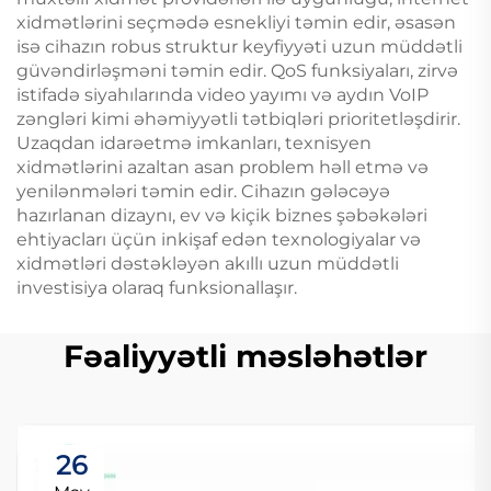
xidmətlərini seçmədə esnekliyi təmin edir, əsasən
isə cihazın robus struktur keyfiyyəti uzun müddətli
güvəndirləşməni təmin edir. QoS funksiyaları, zirvə
istifadə siyahılarında video yayımı və aydın VoIP
zəngləri kimi əhəmiyyətli tətbiqləri prioritetləşdirir.
Uzaqdan idarəetmə imkanları, texnisyen
xidmətlərini azaltan asan problem həll etmə və
yenilənmələri təmin edir. Cihazın gələcəyə
hazırlanan dizaynı, ev və kiçik biznes şəbəkələri
ehtiyacları üçün inkişaf edən texnologiyalar və
xidmətləri dəstəkləyən akıllı uzun müddətli
investisiya olaraq funksionallaşır.
Fəaliyyətli məsləhətlər
26