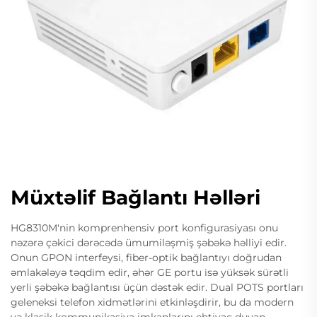
Müxtəlif Bağlantı Həlləri
HG8310M'nin komprenhensiv port konfigurasiyası onu
nəzərə çəkici dərəcədə ümumiləşmiş şəbəkə həlliyi edir.
Onun GPON interfeysi, fiber-optik bağlantıyı doğrudan
əmlakələyə təqdim edir, əhər GE portu isə yüksək sürətli
yerli şəbəkə bağlantısı üçün dəstək edir. Dual POTS portları
geleneksi telefon xidmətlərini etkinləşdirir, bu da modern