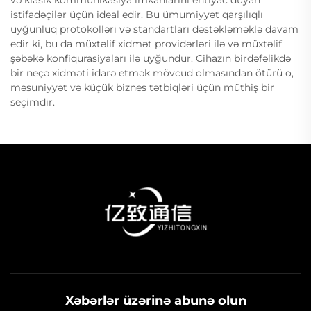
və klasik kommunikasiya imkanlarını ehtiyac duyan
istifadəçilər üçün ideal edir. Bu ümumiyyət qarşılıqlı
uyğunluq protokolləri və standartları dəstəkləməklə davam
edir ki, bu da müxtəlif xidmət providərləri ilə və müxtəlif
şəbəkə konfiqurasiyaları ilə uyğundur. Cihazın birdəfəlikdə
bir neçə xidməti idarə etmək mövcud olmasından ötürü o,
məsuniyyət və küçük biznes tətbiqləri üçün müthiş bir
seçimdir.
Xəbərlər üzərinə abunə olun