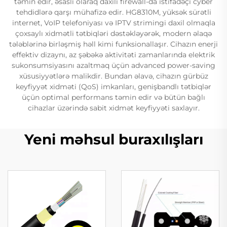
təmin edir, əsaslı olaraq daxili firewall-da istifadəçi cyber
tehdidlərə qarşı mühafizə edir. HG8310M, yüksək sürətli
internet, VoIP telefoniyası və IPTV strimingi daxil olmaqla
çoxsaylı xidmətli tətbiqləri dəstəkləyərək, modern əlaqə
tələblərinə birləşmiş həll kimi funksionallaşır. Cihazın enerji
effektiv dizaynı, az şəbəkə aktivitəti zamanlarında elektrik
sukonsumsiyasını azaltmaq üçün advanced power-saving
xüsusiyyətlərə malikdir. Bundan əlavə, cihazın gürbüz
keyfiyyət xidməti (QoS) imkanları, genişbandlı tətbiqlər
üçün optimal performans təmin edir və bütün bağlı
cihazlar üzərində sabit xidmət keyfiyyəti saxlayır.
Yeni məhsul buraxılışları