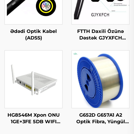
Ədədi Optik Kabel
FTTH Daxili Özünə
(ADSS)
Dəstək GJYXFCH
Optik Kabl
HG8546M Xpon ONU
G652D G657A1 A2
1GE+3FE 5DB WIFI
Optik Fibra, Yüngül
FTTH
Mod Original Rəng