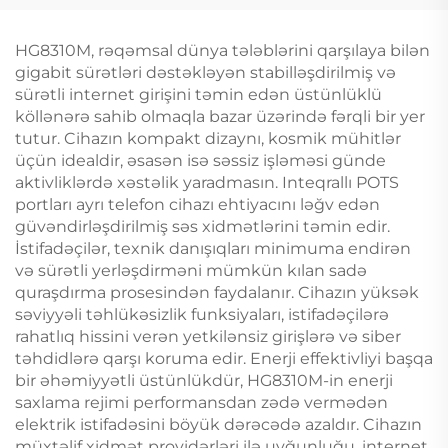
HG8310M, rəqəmsal dünya tələblərini qarşılaya bilən
gigabit sürətləri dəstəkləyən stabilləşdirilmiş və
sürətli internet girişini təmin edən üstünlüklü
köllənərə sahib olmaqla bazar üzərində fərqli bir yer
tutur. Cihazın kompakt dizaynı, kosmik mühitlər
üçün idealdir, əsasən isə səssiz işləməsi günde
aktivliklərdə xəstəlik yaradmasın. Inteqrallı POTS
portları ayrı telefon cihazı ehtiyacını ləğv edən
güvəndirləşdirilmiş səs xidmətlərini təmin edir.
İstifadəçilər, texnik danışıqları minimuma endirən
və sürətli yerləşdirməni mümkün kılan sadə
quraşdırma prosesindən faydalanır. Cihazın yüksək
səviyyəli təhlükəsizlik funksiyaları, istifadəçilərə
rahatlıq hissini verən yetkilənsiz girişlərə və siber
təhdidlərə qarşı koruma edir. Enerji effektivliyi başqa
bir əhəmiyyətli üstünlükdür, HG8310M-in enerji
saxlama rejimi performansdan zədə vermədən
elektrik istifadəsini böyük dərəcədə azaldır. Cihazın
müxtəlif xidmət providərləri ilə uyğunluğu, internet