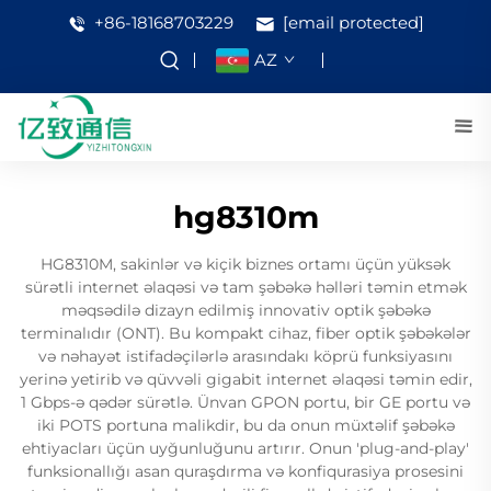
+86-18168703229
[email protected]
AZ
hg8310m
HG8310M, sakinlər və kiçik biznes ortamı üçün yüksək
sürətli internet əlaqəsi və tam şəbəkə həlləri təmin etmək
məqsədilə dizayn edilmiş innovativ optik şəbəkə
terminalıdır (ONT). Bu kompakt cihaz, fiber optik şəbəkələr
və nəhayət istifadəçilərlə arasındakı köprü funksiyasını
yerinə yetirib və qüvvəli gigabit internet əlaqəsi təmin edir,
1 Gbps-ə qədər sürətlə. Ünvan GPON portu, bir GE portu və
iki POTS portuna malikdir, bu da onun müxtəlif şəbəkə
ehtiyacları üçün uyğunluğunu artırır. Onun 'plug-and-play'
funksionallığı asan quraşdırma və konfiqurasiya prosesini