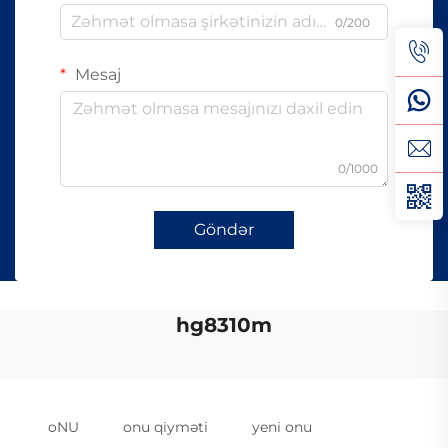
0/200
Mesaj
0/1000
Göndər
hg8310m
oNU
onu qiyməti
yeni onu