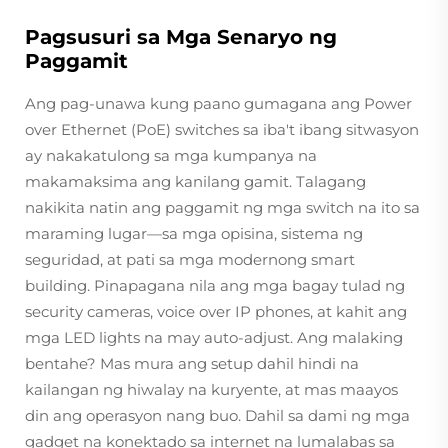
Pagsusuri sa Mga Senaryo ng
Paggamit
Ang pag-unawa kung paano gumagana ang Power
over Ethernet (PoE) switches sa iba't ibang sitwasyon
ay nakakatulong sa mga kumpanya na
makamaksima ang kanilang gamit. Talagang
nakikita natin ang paggamit ng mga switch na ito sa
maraming lugar—sa mga opisina, sistema ng
seguridad, at pati sa mga modernong smart
building. Pinapagana nila ang mga bagay tulad ng
security cameras, voice over IP phones, at kahit ang
mga LED lights na may auto-adjust. Ang malaking
bentahe? Mas mura ang setup dahil hindi na
kailangan ng hiwalay na kuryente, at mas maayos
din ang operasyon nang buo. Dahil sa dami ng mga
gadget na konektado sa internet na lumalabas sa