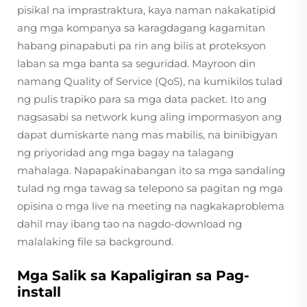
pisikal na imprastraktura, kaya naman nakakatipid
ang mga kompanya sa karagdagang kagamitan
habang pinapabuti pa rin ang bilis at proteksyon
laban sa mga banta sa seguridad. Mayroon din
namang Quality of Service (QoS), na kumikilos tulad
ng pulis trapiko para sa mga data packet. Ito ang
nagsasabi sa network kung aling impormasyon ang
dapat dumiskarte nang mas mabilis, na binibigyan
ng priyoridad ang mga bagay na talagang
mahalaga. Napapakinabangan ito sa mga sandaling
tulad ng mga tawag sa telepono sa pagitan ng mga
opisina o mga live na meeting na nagkakaproblema
dahil may ibang tao na nagdo-download ng
malalaking file sa background.
Mga Salik sa Kapaligiran sa Pag-
install