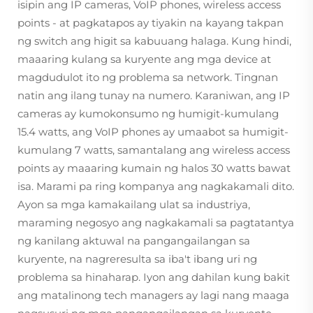
isipin ang IP cameras, VoIP phones, wireless access
points - at pagkatapos ay tiyakin na kayang takpan
ng switch ang higit sa kabuuang halaga. Kung hindi,
maaaring kulang sa kuryente ang mga device at
magdudulot ito ng problema sa network. Tingnan
natin ang ilang tunay na numero. Karaniwan, ang IP
cameras ay kumokonsumo ng humigit-kumulang
15.4 watts, ang VoIP phones ay umaabot sa humigit-
kumulang 7 watts, samantalang ang wireless access
points ay maaaring kumain ng halos 30 watts bawat
isa. Marami pa ring kompanya ang nagkakamali dito.
Ayon sa mga kamakailang ulat sa industriya,
maraming negosyo ang nagkakamali sa pagtatantya
ng kanilang aktuwal na pangangailangan sa
kuryente, na nagreresulta sa iba't ibang uri ng
problema sa hinaharap. Iyon ang dahilan kung bakit
ang matalinong tech managers ay lagi nang maaga