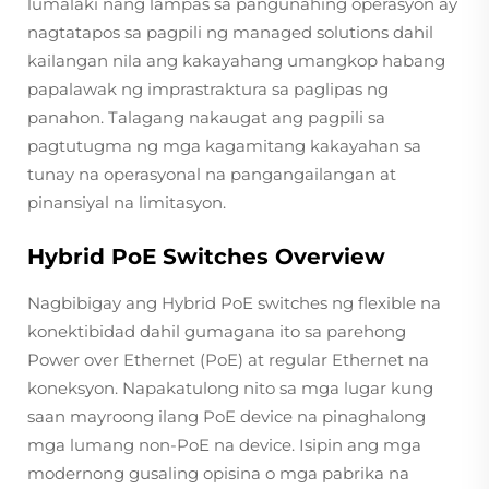
lumalaki nang lampas sa pangunahing operasyon ay
nagtatapos sa pagpili ng managed solutions dahil
kailangan nila ang kakayahang umangkop habang
papalawak ng imprastraktura sa paglipas ng
panahon. Talagang nakaugat ang pagpili sa
pagtutugma ng mga kagamitang kakayahan sa
tunay na operasyonal na pangangailangan at
pinansiyal na limitasyon.
Hybrid PoE Switches Overview
Nagbibigay ang Hybrid PoE switches ng flexible na
konektibidad dahil gumagana ito sa parehong
Power over Ethernet (PoE) at regular Ethernet na
koneksyon. Napakatulong nito sa mga lugar kung
saan mayroong ilang PoE device na pinaghalong
mga lumang non-PoE na device. Isipin ang mga
modernong gusaling opisina o mga pabrika na