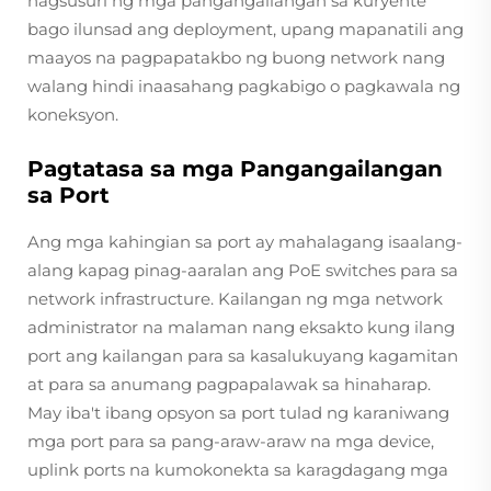
nagsusuri ng mga pangangailangan sa kuryente
bago ilunsad ang deployment, upang mapanatili ang
maayos na pagpapatakbo ng buong network nang
walang hindi inaasahang pagkabigo o pagkawala ng
koneksyon.
Pagtatasa sa mga Pangangailangan
sa Port
Ang mga kahingian sa port ay mahalagang isaalang-
alang kapag pinag-aaralan ang PoE switches para sa
network infrastructure. Kailangan ng mga network
administrator na malaman nang eksakto kung ilang
port ang kailangan para sa kasalukuyang kagamitan
at para sa anumang pagpapalawak sa hinaharap.
May iba't ibang opsyon sa port tulad ng karaniwang
mga port para sa pang-araw-araw na mga device,
uplink ports na kumokonekta sa karagdagang mga