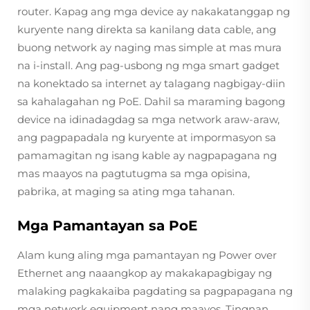
router. Kapag ang mga device ay nakakatanggap ng
kuryente nang direkta sa kanilang data cable, ang
buong network ay naging mas simple at mas mura
na i-install. Ang pag-usbong ng mga smart gadget
na konektado sa internet ay talagang nagbigay-diin
sa kahalagahan ng PoE. Dahil sa maraming bagong
device na idinadagdag sa mga network araw-araw,
ang pagpapadala ng kuryente at impormasyon sa
pamamagitan ng isang kable ay nagpapagana ng
mas maayos na pagtutugma sa mga opisina,
pabrika, at maging sa ating mga tahanan.
Mga Pamantayan sa PoE
Alam kung aling mga pamantayan ng Power over
Ethernet ang naaangkop ay makakapagbigay ng
malaking pagkakaiba pagdating sa pagpapagana ng
mga network equipment nang maayos. Tingnan