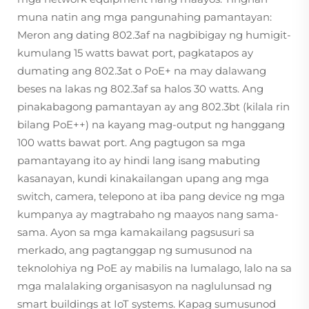
muna natin ang mga pangunahing pamantayan:
Meron ang dating 802.3af na nagbibigay ng humigit-
kumulang 15 watts bawat port, pagkatapos ay
dumating ang 802.3at o PoE+ na may dalawang
beses na lakas ng 802.3af sa halos 30 watts. Ang
pinakabagong pamantayan ay ang 802.3bt (kilala rin
bilang PoE++) na kayang mag-output ng hanggang
100 watts bawat port. Ang pagtugon sa mga
pamantayang ito ay hindi lang isang mabuting
kasanayan, kundi kinakailangan upang ang mga
switch, camera, telepono at iba pang device ng mga
kumpanya ay magtrabaho ng maayos nang sama-
sama. Ayon sa mga kamakailang pagsusuri sa
merkado, ang pagtanggap ng sumusunod na
teknolohiya ng PoE ay mabilis na lumalago, lalo na sa
mga malalaking organisasyon na naglulunsad ng
smart buildings at IoT systems. Kapag sumusunod