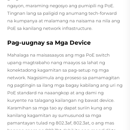
ngayon, maraming negosyo ang pumipili ng PoE.
Tingnan lang sa paligid ng anumang tech-forward
na kumpanya at malamang na naisama na nila ang
PoE sa kanilang network infrastructure.
Pag-uugnay sa Mga Device
Mahalaga na maisasaayos ang mga PoE switch
upang magtrabaho nang maayos sa lahat ng
konektadong kagamitan sa pag-setup ng mga
network. Nagsisimula ang proseso sa pamamagitan
ng pagtingin sa ilang mga bagay kabilang ang uri ng
PoE standard na naaangkop at ang dami ng
kuryente na talagang kailangan ng bawat device.
Karamihan sa mga tao ay dapat suriin kung ang
kanilang kagamitan ay sumusunod sa mga
pamantayan tulad ng 802.3af, 802.3at, o ang mas