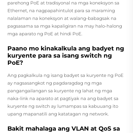
parehong PoE at tradisyonal na mga koneksyon sa
Ethernet, na nagpapahintulot para sa maraming
nalalaman na koneksyon at walang-babagsak na
pagsasama sa mga kapaligiran na may halo-halong
mga aparato ng PoE at hindi PoE.
Paano mo kinakalkula ang badyet ng
kuryente para sa isang switch ng
PoE?
Ang pagkalkula ng isang badyet sa kuryente ng PoE
ay nagsasangkot ng pagdaragdag ng mga
pangangailangan sa kuryente ng lahat ng mga
naka-link na aparato at pagtiyak na ang badyet sa
kuryente ng switch ay lumampas sa kabuuang ito
upang mapanatili ang katatagan ng network.
Bakit mahalaga ang VLAN at QoS sa