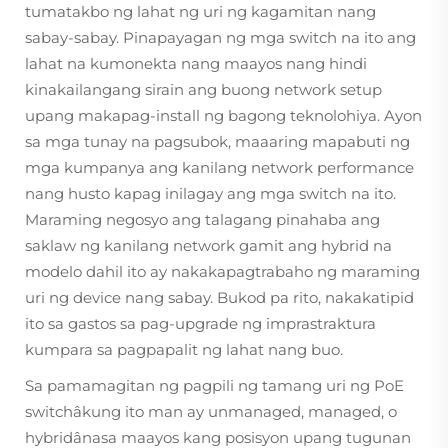
tumatakbo ng lahat ng uri ng kagamitan nang
sabay-sabay. Pinapayagan ng mga switch na ito ang
lahat na kumonekta nang maayos nang hindi
kinakailangang sirain ang buong network setup
upang makapag-install ng bagong teknolohiya. Ayon
sa mga tunay na pagsubok, maaaring mapabuti ng
mga kumpanya ang kanilang network performance
nang husto kapag inilagay ang mga switch na ito.
Maraming negosyo ang talagang pinahaba ang
saklaw ng kanilang network gamit ang hybrid na
modelo dahil ito ay nakakapagtrabaho ng maraming
uri ng device nang sabay. Bukod pa rito, nakakatipid
ito sa gastos sa pag-upgrade ng imprastraktura
kumpara sa pagpapalit ng lahat nang buo.
Sa pamamagitan ng pagpili ng tamang uri ng PoE
switchâkung ito man ay unmanaged, managed, o
hybridânasa maayos kang posisyon upang tugunan