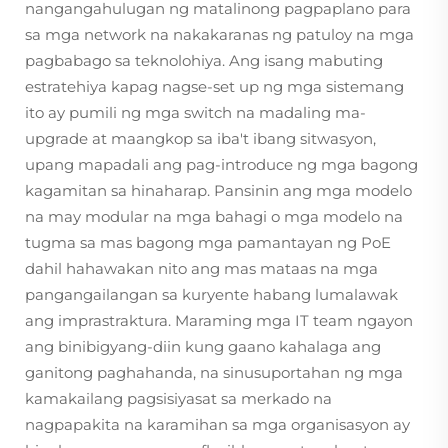
nangangahulugan ng matalinong pagpaplano para
sa mga network na nakakaranas ng patuloy na mga
pagbabago sa teknolohiya. Ang isang mabuting
estratehiya kapag nagse-set up ng mga sistemang
ito ay pumili ng mga switch na madaling ma-
upgrade at maangkop sa iba't ibang sitwasyon,
upang mapadali ang pag-introduce ng mga bagong
kagamitan sa hinaharap. Pansinin ang mga modelo
na may modular na mga bahagi o mga modelo na
tugma sa mas bagong mga pamantayan ng PoE
dahil hahawakan nito ang mas mataas na mga
pangangailangan sa kuryente habang lumalawak
ang imprastraktura. Maraming mga IT team ngayon
ang binibigyang-diin kung gaano kahalaga ang
ganitong paghahanda, na sinusuportahan ng mga
kamakailang pagsisiyasat sa merkado na
nagpapakita na karamihan sa mga organisasyon ay