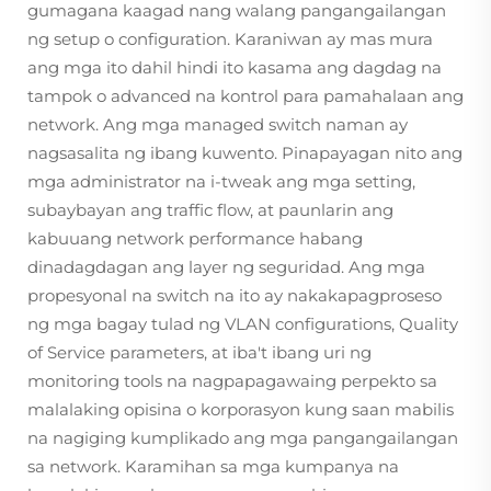
gumagana kaagad nang walang pangangailangan
ng setup o configuration. Karaniwan ay mas mura
ang mga ito dahil hindi ito kasama ang dagdag na
tampok o advanced na kontrol para pamahalaan ang
network. Ang mga managed switch naman ay
nagsasalita ng ibang kuwento. Pinapayagan nito ang
mga administrator na i-tweak ang mga setting,
subaybayan ang traffic flow, at paunlarin ang
kabuuang network performance habang
dinadagdagan ang layer ng seguridad. Ang mga
propesyonal na switch na ito ay nakakapagproseso
ng mga bagay tulad ng VLAN configurations, Quality
of Service parameters, at iba't ibang uri ng
monitoring tools na nagpapagawaing perpekto sa
malalaking opisina o korporasyon kung saan mabilis
na nagiging kumplikado ang mga pangangailangan
sa network. Karamihan sa mga kumpanya na