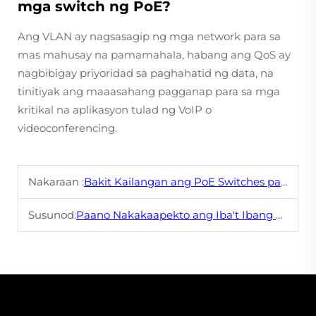
mga switch ng PoE?
Ang VLAN ay nagsasagip ng mga network para sa
mas mahusay na pamamahala, habang ang QoS ay
nagbibigay priyoridad sa paghahatid ng data, na
tinitiyak ang maaasahang pagganap para sa mga
kritikal na aplikasyon tulad ng VoIP o
videoconferencing.
Nakaraan :
Bakit Kailangan ang PoE Switches para sa Mga Network ng Smart Home at Office
Susunod:
Paano Nakakaapekto ang Iba't Ibang Uri ng Cable sa Komunikasyon sa Kalidad ng Signal?