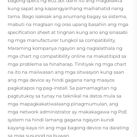
bagong specs ng 802.3bt dahil ito ang magdidikta
kung sapat ang kapangyarihang maihahatid nang
tama. Bago isaksak ang anumang bagay sa sistema,
mabuti na maglaan ng oras upang basahin ang mga
specification sheet at tingnan kung ano ang sinasabi
ng mga manufacturer tungkol sa compatibility.
Maraming kompanya ngayon ang naglalathala ng
mga chart ng compatibility online na makatitipid sa
mga problema sa hinaharap. Tinitiyak ng mga chart
na ito na maiiwasan ang mga sitwasyon kung saan
ang mga device ay hindi gagana nang maayos
pagkatapos ng pag-install. Sa pamamagitan ng
pagtutukoy sa tunay na teknikal na datos mula sa
mga mapagkakatiwalaang pinagmumulan, ang
mga network administrator ay makakagawa ng PoE
system na hindi lamang gagana ngayon kundi
kayang-kaya rin ang mga bagong device na darating
sa mga susunod na buwan.