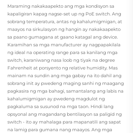
Maraming nakakaapekto ang mga kondisyon sa
kapaligiran kapag nagse-set up ng PoE switch. Ang
sobrang temperatura, antas ng kahalumigmigan, at
maayos na sirkulasyon ng hangin ay nakakaapekto
sa paano gumagana at gaano katagal ang device.
Karamihan sa mga manufacturer ay nagpapakilala
ng ideal na operating range para sa kanilang mga
switch, karaniwang nasa loob ng tiyak na degree
Fahrenheit at porsyento ng relative humidity. Mas
mainam na sundin ang mga gabay na ito dahil ang
sobrang init ay pwedeng maging sanhi ng maagang
pagkasira ng mga bahagi, samantalang ang labis na
kahalumigmigan ay pwedeng magdulot ng
pagkaluma sa susunod na mga taon. Hindi lang
opsyonal ang magandang bentilasyon sa paligid ng
switch - ito ay mahalaga para mapanatili ang sapat
na lamig para gumana nang maayos. Ang mga