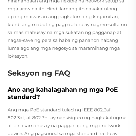
hinahangaan ang mga flexible na network setup sa
mga araw na ito. Hindi lamang ito nakakatulong
upang maiwasan ang pagkaluma ng kagamitan,
kundi ang mabuting pagpaplano ay nagreresulta rin
sa mas mahusay na mga sukatan ng pagganap at
nagse-save ng pera sa haba ng panahon habang
lumalago ang mga negosyo sa maramihang mga
lokasyon.
Seksyon ng FAQ
Ano ang kahalagahan ng mga PoE
standard?
Ang mga PoE standard tulad ng IEEE 802.3af,
802.3at, at 802.3bt ay nagsisiguro ng pagkakatugma
at pinakamahusay na pagganap ng mga network
device. Ang pagsunod sa mga standard na ito ay