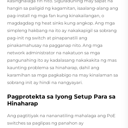
kasinghalaga rin nito. Siguraduhing may sapat na
hangin sa paligid ng kagamitan, isaalang-alang ang
pag-install ng mga fan kung kinakailangan, o
magdagdag ng heat sinks kung angkop. Ang mga
simpleng hakbang na ito ay nakakapigil sa sobrang
pag-init ng switch at pinapanatili ang
pinakamahusay na pagganap nito. Ang mga
network administrator na nakatuon sa mga
pangunahing ito ay kadalasang nakakakita ng mas
kaunting problema sa hinaharap, dahil ang
karamihan sa mga pagkabigo na may kinalaman sa
sobrang init ay hindi na nangyayari.
Pagprotekta sa Iyong Setup Para sa
Hinaharap
Ang pagtitiyak na nananatiling mahalaga ang PoE
switches sa paglipas ng panahon ay