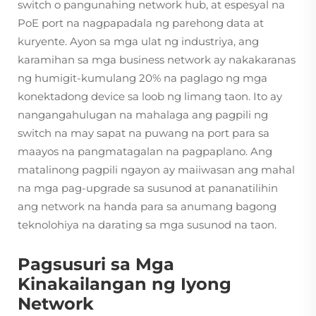
switch o pangunahing network hub, at espesyal na
PoE port na nagpapadala ng parehong data at
kuryente. Ayon sa mga ulat ng industriya, ang
karamihan sa mga business network ay nakakaranas
ng humigit-kumulang 20% na paglago ng mga
konektadong device sa loob ng limang taon. Ito ay
nangangahulugan na mahalaga ang pagpili ng
switch na may sapat na puwang na port para sa
maayos na pangmatagalan na pagpaplano. Ang
matalinong pagpili ngayon ay maiiwasan ang mahal
na mga pag-upgrade sa susunod at pananatilihin
ang network na handa para sa anumang bagong
teknolohiya na darating sa mga susunod na taon.
Pagsusuri sa Mga
Kinakailangan ng Iyong
Network