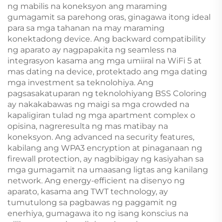
ng mabilis na koneksyon ang maraming
gumagamit sa parehong oras, ginagawa itong ideal
para sa mga tahanan na may maraming
konektadong device. Ang backward compatibility
ng aparato ay nagpapakita ng seamless na
integrasyon kasama ang mga umiiral na WiFi 5 at
mas dating na device, protektado ang mga dating
mga investment sa teknolohiya. Ang
pagsasakatuparan ng teknolohiyang BSS Coloring
ay nakakabawas ng maigi sa mga crowded na
kapaligiran tulad ng mga apartment complex o
opisina, nagreresulta ng mas matibay na
koneksyon. Ang advanced na security features,
kabilang ang WPA3 encryption at pinaganaan ng
firewall protection, ay nagbibigay ng kasiyahan sa
mga gumagamit na umaasang ligtas ang kanilang
network. Ang energy-efficient na disenyo ng
aparato, kasama ang TWT technology, ay
tumutulong sa pagbawas ng paggamit ng
enerhiya, gumagawa ito ng isang konscius na