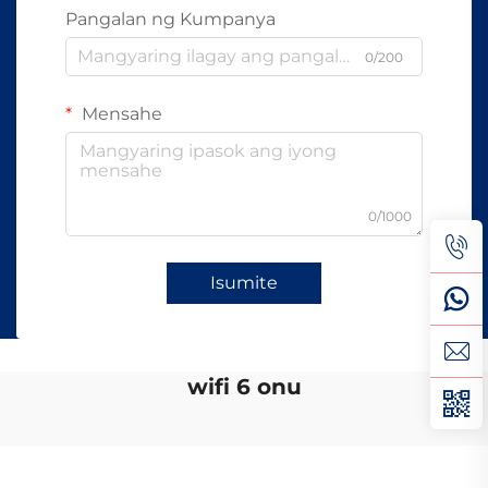
Pangalan ng Kumpanya
0/200
Mensahe
0/1000
Isumite
wifi 6 onu