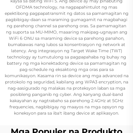
kaysa sa dating WiFi 5. Ang device ay may pinabuting
OFDMA technology, na nagpapahintulot ng mas
epektibong pagpapatransmit ng datos sa pamamagitan ng
pagbibigay-daan sa maraming gumagamit na magbahagi
ng parehong channel sa parehong oras. Sa pamamagitan
ng suporta sa MU-MIMO, maaaring makipag-ugnayan ang
WiFi 6 ONU sa maraming device sa parehong panahon,
bumabawas nang lubos sa konsentrasyon ng network at
latency. Ang integrasyon ng Target Wake Time (TWT)
technology ay tumutulong sa pagpapahaba ng buhay ng
battery ng mga konektadong device sa pamamagitan ng
pag-schedule ng eksaktong mga oras para sa
komunikasyon. Kasama rin sa device ang mga advanced na
protokolo ng seguridad, kabilang ang WPA3 encryption, na
nag-aasigurado ng malakas na proteksyon laban sa mga
posibleng panganib ng cyber. Ang kanyang dual-band
kakayahan ay nagtrabaho sa parehong 2.4GHz at 5GHz
frequencies, nagbibigay ng maayos na mga opsyon ng
koneksyon para sa iba't ibang device at aplikasyon.
Mga Populer na Produkto