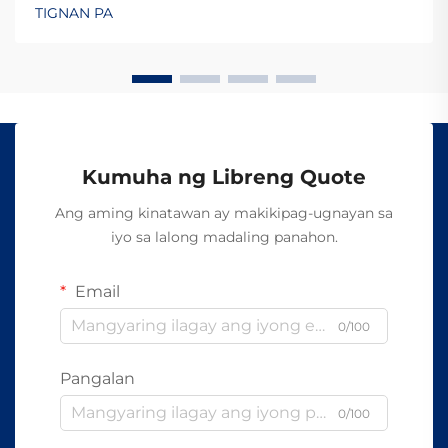
mahirap i-tap ang mga fiber optic cable ay dahil
TIGNAN PA
nagpapadala sila ng data sa pamamagitan ng
liwanag sa halip na mga elektrikal na signal tulad ng
o...
Kumuha ng Libreng Quote
Ang aming kinatawan ay makikipag-ugnayan sa
iyo sa lalong madaling panahon.
Email
0/100
Pangalan
0/100