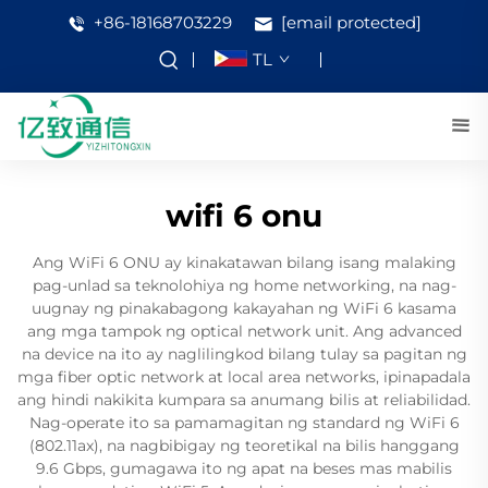
+86-18168703229
[email protected]
TL
wifi 6 onu
Ang WiFi 6 ONU ay kinakatawan bilang isang malaking
pag-unlad sa teknolohiya ng home networking, na nag-
uugnay ng pinakabagong kakayahan ng WiFi 6 kasama
ang mga tampok ng optical network unit. Ang advanced
na device na ito ay naglilingkod bilang tulay sa pagitan ng
mga fiber optic network at local area networks, ipinapadala
ang hindi nakikita kumpara sa anumang bilis at reliabilidad.
Nag-operate ito sa pamamagitan ng standard ng WiFi 6
(802.11ax), na nagbibigay ng teoretikal na bilis hanggang
9.6 Gbps, gumagawa ito ng apat na beses mas mabilis