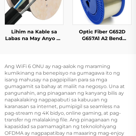
Lihim na Kable sa
Optic Fiber G652D
Labas na May Anyo ng
G657A1 A2 Bend
8 GYTC8S
Insensitive Single
Mode Original Color
Ang WiFi 6 ONU ay nag-aalok ng maraming
kumikinang na benepisyo na gumagawa ito ng
isang mahusay na pagpipilian para sa mga
gumagamit sa bahay at maliit na negosyo. Una at
pangunahin, ang pinaganaan ng kanyang bilis ay
napakalaking nagpapabuti sa kabuuan ng
karanasan sa internet, pumipigil sa seamless na
pag-stream ng 4K bidyo, online gaming, at pag-
transfer ng malalaking file. Ang pinaganaan ng
kapasidad sa pamamagitan ng teknolohiyang
OFDMA ay nagpapatibay na maaaring mag-enjoy