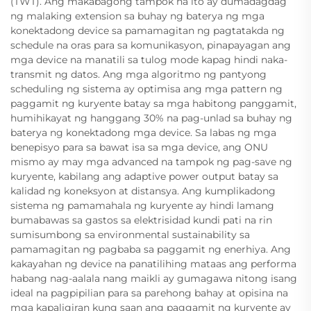
(TWT). Ang makabagong tampok na ito ay dumadagdag
ng malaking extension sa buhay ng baterya ng mga
konektadong device sa pamamagitan ng pagtatakda ng
schedule na oras para sa komunikasyon, pinapayagan ang
mga device na manatili sa tulog mode kapag hindi naka-
transmit ng datos. Ang mga algoritmo ng pantyong
scheduling ng sistema ay optimisa ang mga pattern ng
paggamit ng kuryente batay sa mga habitong panggamit,
humihikayat ng hanggang 30% na pag-unlad sa buhay ng
baterya ng konektadong mga device. Sa labas ng mga
benepisyo para sa bawat isa sa mga device, ang ONU
mismo ay may mga advanced na tampok ng pag-save ng
kuryente, kabilang ang adaptive power output batay sa
kalidad ng koneksyon at distansya. Ang kumplikadong
sistema ng pamamahala ng kuryente ay hindi lamang
bumabawas sa gastos sa elektrisidad kundi pati na rin
sumisumbong sa environmental sustainability sa
pamamagitan ng pagbaba sa paggamit ng enerhiya. Ang
kakayahan ng device na panatilihing mataas ang performa
habang nag-aalala nang maikli ay gumagawa nitong isang
ideal na pagpipilian para sa parehong bahay at opisina na
mga kapaligiran kung saan ang paggamit ng kuryente ay