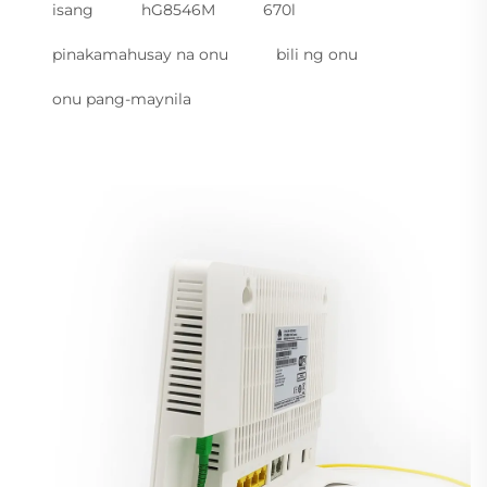
isang
hG8546M
670l
pinakamahusay na onu
bili ng onu
onu pang-maynila