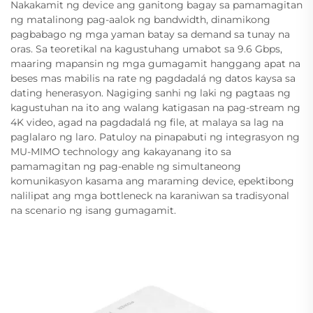
Nakakamit ng device ang ganitong bagay sa pamamagitan
ng matalinong pag-aalok ng bandwidth, dinamikong
pagbabago ng mga yaman batay sa demand sa tunay na
oras. Sa teoretikal na kagustuhang umabot sa 9.6 Gbps,
maaring mapansin ng mga gumagamit hanggang apat na
beses mas mabilis na rate ng pagdadalá ng datos kaysa sa
dating henerasyon. Nagiging sanhi ng laki ng pagtaas ng
kagustuhan na ito ang walang katigasan na pag-stream ng
4K video, agad na pagdadalá ng file, at malaya sa lag na
paglalaro ng laro. Patuloy na pinapabuti ng integrasyon ng
MU-MIMO technology ang kakayanang ito sa
pamamagitan ng pag-enable ng simultaneong
komunikasyon kasama ang maraming device, epektibong
nalilipat ang mga bottleneck na karaniwan sa tradisyonal
na scenario ng isang gumagamit.