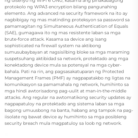
ng disenyo ng WiFi 6 ONU, kasama ang pinakabagong
protokolo ng WPA3 encryption bilang pangunahing
elemento. Ang advanced na security framework na ito ay
nagbibigay ng mas matinding proteksyon sa password sa
pamamagitan ng Simultaneous Authentication of Equals
(SAE), gumagawa ito ng mas resistente laban sa mga
brute-force attack. Kasama sa device ang isang
sophisticated na firewall system na aktibong
sumusubaybayan at nagsisilbing bloke sa mga maraming
suspetsuhang aktibidad sa network, protektado ang mga
konektadong device mula sa potensyal na mga cyber-
bahala. Pati na rin, ang pagsasakatuparan ng Protected
Management Frames (PMF) ay nagpapatakbo ng ligtas na
komunikasyon sa pamamahala ng network, humihinto sa
mga hindi awtorisadong pag-uulit at man-in-the-middle
attacks. Ang regular na awtomatikong security updates ay
nagpapatuloy na protektado ang sistema laban sa mga
bagong umuusbong na banta, habang ang tampok na pag-
iisolate ng bawat device ay humihinto sa mga posibleng
security breach mula magpatuloy sa loob ng network.