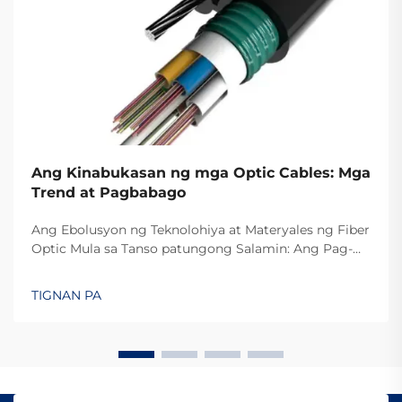
Ang Kinabukasan ng mga Optic Cables: Mga
Trend at Pagbabago
Ang Ebolusyon ng Teknolohiya at Materyales ng Fiber
Optic Mula sa Tanso patungong Salamin: Ang Pag-
usbong ng Mataas na Bilis ng Pagpapadala ng
Impormasyon Ang paglipat mula sa mga tansong
TIGNAN PA
kable patungong fiber optics ay talagang nag-angat
ng bilis kung saan maaring maipadala ang
impormasyon. Noong unang panahon, karamihan sa
mga kumpanya ng telekomunikasyon...