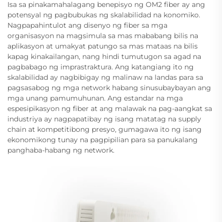
Isa sa pinakamahalagang benepisyo ng OM2 fiber ay ang
potensyal ng pagbubukas ng skalabilidad na konomiko.
Nagpapahintulot ang disenyo ng fiber sa mga
organisasyon na magsimula sa mas mababang bilis na
aplikasyon at umakyat patungo sa mas mataas na bilis
kapag kinakailangan, nang hindi tumutugon sa agad na
pagbabago ng imprastraktura. Ang katangiang ito ng
skalabilidad ay nagbibigay ng malinaw na landas para sa
pagsasabog ng mga network habang sinusubaybayan ang
mga unang pamumuhunan. Ang estandar na mga
espesipikasyon ng fiber at ang malawak na pag-aangkat sa
industriya ay nagpapatibay ng isang matatag na supply
chain at kompetitibong presyo, gumagawa ito ng isang
ekonomikong tunay na pagpipilian para sa panukalang
panghaba-habang ng network.