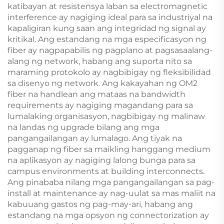
katibayan at resistensya laban sa electromagnetic
interference ay nagiging ideal para sa industriyal na
kapaligiran kung saan ang integridad ng signal ay
kritikal. Ang estandang na mga especificasyon ng
fiber ay nagpapabilis ng pagplano at pagsasaalang-
alang ng network, habang ang suporta nito sa
maraming protokolo ay nagbibigay ng fleksibilidad
sa disenyo ng network. Ang kakayahan ng OM2
fiber na handlean ang mataas na bandwidth
requirements ay nagiging magandang para sa
lumalaking organisasyon, nagbibigay ng malinaw
na landas ng upgrade bilang ang mga
pangangailangan ay lumalago. Ang tiyak na
pagganap ng fiber sa maikling hanggang medium
na aplikasyon ay nagiging lalong bunga para sa
campus environments at building interconnects.
Ang pinababa nilang mga pangangailangan sa pag-
install at maintenance ay nag-uulat sa mas maliit na
kabuuang gastos ng pag-may-ari, habang ang
estandang na mga opsyon ng connectorization ay