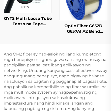
GYTS Multi Loose Tube
Tanso na Tape
Optic Fiber G652D
Armored (CST)Kabel
G657A1 A2 Bend
Insensitive Single
Mode Original Color
Ang OM2 fiber ay nag-aalok ng ilang kumpletong
mga benepisyo na gumagawa sa isang mahusay na
pagpipilian para sa iba't ibang aplikasyon ng
networking. Una, ang kanyang cost-effectiveness ay
nangungunang benepisyo, nagbibigay ng balanse
na solusyon sa pagitan ng pagganap at pagsasakita.
Ang pabalik na kompatibilidad ng fiber sa umiiral na
mga multimode system ay nagpapahiwatig ng
malinaw na integrasyon sa kasalukuyang
imprastraktura nang hindi kinakailangan ang
kabuoang pagbago ng sistema. Ang kanyang