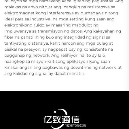
relihiyon sa mga hamakeng kapaligiran ng pag-install. Ang
malakas na anyo nito at ang inangkin na resistensya sa
elektromagnetikong interferensya ay gumagawa nitong
ideal para sa industriyal na mga setting kung saan ang
elektronikong ruido ay maaaring magdulot ng
impluwensya sa transmisyon ng datos. Ang kakayahan ng
fiber na panatilihing buo ang integridad ng signal sa
tantiyating distansiya, kahit naroon ang mga bulag at
pisikal na presyon, ay nagpapatibay ng konsistente na
pagganap ng network. Ang relihiyon na ito ay lalo
naangkop sa misyon-kritisong aplikasyon kung saan
kinakailangan ang pagbawas ng downtime ng network, at
ang kalidad ng signal ay dapat manatili.