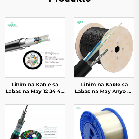
Lihim na Kable sa
Lihim na Kable sa
Labas na May 12 24 48
Labas na May Anyo ng
72 144 Core Outdoor
8 GYTC8S
GYTA Fiber Optic
Cable