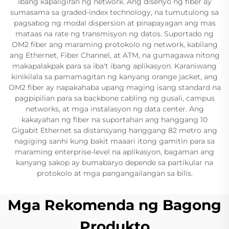
ibang kapaligiran ng network. Ang disenyo ng fiber ay
sumasama sa graded-index technology, na tumutulong sa
pagsabog ng modal dispersion at pinapayagan ang mas
mataas na rate ng transmisyon ng datos. Suportado ng
OM2 fiber ang maraming protokolo ng network, kabilang
ang Ethernet, Fiber Channel, at ATM, na gumagawa nitong
makapalakpak para sa iba't ibang aplikasyon. Karaniwang
kinikilala sa pamamagitan ng kanyang orange jacket, ang
OM2 fiber ay napakahaba upang maging isang standard na
pagpipilian para sa backbone cabling ng gusali, campus
networks, at mga instalasyon ng data center. Ang
kakayahan ng fiber na suportahan ang hanggang 10
Gigabit Ethernet sa distansyang hanggang 82 metro ang
nagiging sanhi kung bakit maaari itong gamitin para sa
maraming enterprise-level na aplikasyon, bagaman ang
kanyang sakop ay bumabaryo depende sa partikular na
protokolo at mga pangangailangan sa bilis.
Mga Rekomenda ng Bagong
Produkto