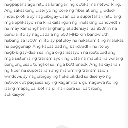
nagpapahalaga nito sa larangan ng optikal na networking.
Ang saksakang disenyo ng core ng fiber at ang graded-
index profile ay nagbibigay-daan para suportahan nito ang
mga aplikasyon na kinakailangan ng malaking bandwidth
na may kamangha-manghang ekadensiya. Sa 850nm na
panula, ito ay nagdadala ng 500 MHz-km bandwidth,
habang sa 1300nm, ito ay patuloy na nakakamit ng malakas
na pagganap. Ang kapasidad ng bandwidth na ito ay
nagbibigay-daan sa mga organisasyon na ipatupad ang
mga sistema ng transmisyon ng data na mabilis na walang
pangungusap tungkol sa mga bottleneck. Ang kakayahan
ng fiber na suportahan ang maraming transmission
windows ay nagbibigay ng fleksibilidad sa disenyo ng
network at pagsasanay ng kagamitan, gumagawa ito ng
isang mapagpalibot na pilihan para sa iba't ibang
aplikasyon.