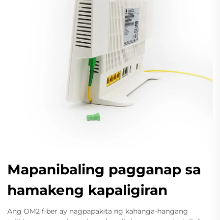
Mapanibaling pagganap sa
hamakeng kapaligiran
Ang OM2 fiber ay nagpapakita ng kahanga-hangang