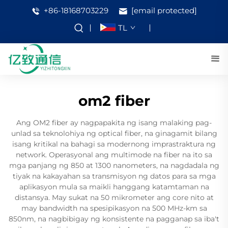
+86-18168703229
[email protected]
TL
om2 fiber
Ang OM2 fiber ay nagpapakita ng isang malaking pag-
unlad sa teknolohiya ng optical fiber, na ginagamit bilang
isang kritikal na bahagi sa modernong imprastraktura ng
network. Operasyonal ang multimode na fiber na ito sa
mga panjang ng 850 at 1300 nanometers, na nagdadala ng
tiyak na kakayahan sa transmisyon ng datos para sa mga
aplikasyon mula sa maikli hanggang katamtaman na
distansya. May sukat na 50 mikrometer ang core nito at
may bandwidth na spesipikasyon na 500 MHz-km sa
850nm, na nagbibigay ng konsistente na pagganap sa iba't