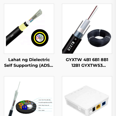
Lahat ng Dielectric
GYXTW 4B1 6B1 8B1
Self Supporting (ADSS)
12B1 GYXTW53
Kableng Optiko
Kableng Optiko