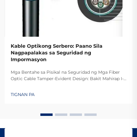
Kable Optikong Serbero: Paano Sila
Nagpapalakas sa Seguridad ng
Impormasyon
Mga Bentahe sa Pisikal na Seguridad ng Mga Fiber
Optic Cable Tamper-Evident Design: Bakit Mahirap I-
intercept ang Fiber Optics Ang dahilan kung bakit
mahirap i-tap ang mga fiber optic cable ay dahil
TIGNAN PA
nagpapadala sila ng data sa pamamagitan ng
liwanag sa halip na mga elektrikal na signal tulad ng
o...