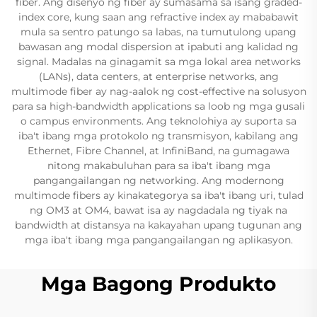
fiber. Ang disenyo ng fiber ay sumasama sa isang graded-
index core, kung saan ang refractive index ay mababawit
mula sa sentro patungo sa labas, na tumutulong upang
bawasan ang modal dispersion at ipabuti ang kalidad ng
signal. Madalas na ginagamit sa mga lokal area networks
(LANs), data centers, at enterprise networks, ang
multimode fiber ay nag-aalok ng cost-effective na solusyon
para sa high-bandwidth applications sa loob ng mga gusali
o campus environments. Ang teknolohiya ay suporta sa
iba't ibang mga protokolo ng transmisyon, kabilang ang
Ethernet, Fibre Channel, at InfiniBand, na gumagawa
nitong makabuluhan para sa iba't ibang mga
pangangailangan ng networking. Ang modernong
multimode fibers ay kinakategorya sa iba't ibang uri, tulad
ng OM3 at OM4, bawat isa ay nagdadala ng tiyak na
bandwidth at distansya na kakayahan upang tugunan ang
mga iba't ibang mga pangangailangan ng aplikasyon.
Mga Bagong Produkto