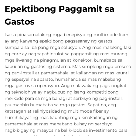
Epektibong Paggamit sa
Gastos
Isa sa pinakamalaking mga benepisyo ng multimode fiber
ay ang kanyang epektibong pagsasanay ng gastos
kumpara sa iba pang mga solusyon. Ang mas malaking laki
ng core ay nagpapahintulot sa paggamit ng mas murang
mga liwanag na pinagmulan at konektor, bumababa sa
kabuuan ng gastos ng sistema. Mas simpleng mga proseso
ng pag-install at pamamahala, at kailangan ng mas kaunti
ng espesyal na aparato, humahanda sa mas mababang
mga gastos sa operasyon. Ang malawakang pag-aangkat
ng teknolohiya ay nagbubuo ng isang kompetitibong
merkado para sa mga bahagi at serbisyo ng pag-install,
paumanhin bumababa sa mga gastos. Sapat na, ang
katatagan at relihiyosidad ng multimode fiber ay
humihikayat ng mas kaunting mga kinakailangan ng
pamamahala at mas mahabang buhay ng serbisyo,
nagbibigay ng maayos na balik-loob sa investimento para