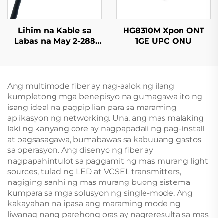
Lihim na Kable sa
HG8310M Xpon ONT
Labas na May 2-288
1GE UPC ONU
Core GYFTY & GYFTY53
& GYFTY63 Lihim na
Kable sa Labas
Ang multimode fiber ay nag-aalok ng ilang
kumpletong mga benepisyo na gumagawa ito ng
isang ideal na pagpipilian para sa maraming
aplikasyon ng networking. Una, ang mas malaking
laki ng kanyang core ay nagpapadali ng pag-install
at pagsasagawa, bumabawas sa kabuuang gastos
sa operasyon. Ang disenyo ng fiber ay
nagpapahintulot sa paggamit ng mas murang light
sources, tulad ng LED at VCSEL transmitters,
nagiging sanhi ng mas murang buong sistema
kumpara sa mga solusyon ng single-mode. Ang
kakayahan na ipasa ang maraming mode ng
liwanag nang parehong oras ay nagreresulta sa mas