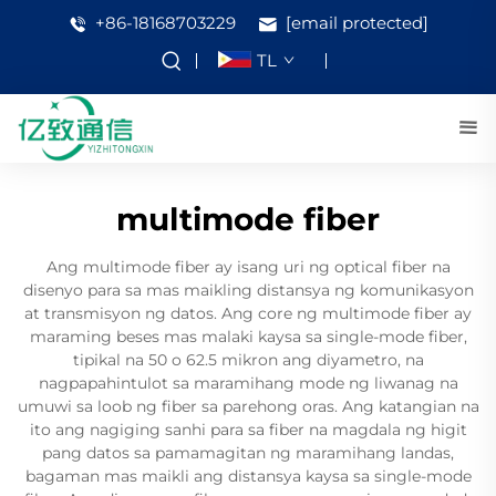
+86-18168703229
[email protected]
TL
multimode fiber
Ang multimode fiber ay isang uri ng optical fiber na
disenyo para sa mas maikling distansya ng komunikasyon
at transmisyon ng datos. Ang core ng multimode fiber ay
maraming beses mas malaki kaysa sa single-mode fiber,
tipikal na 50 o 62.5 mikron ang diyametro, na
nagpapahintulot sa maramihang mode ng liwanag na
umuwi sa loob ng fiber sa parehong oras. Ang katangian na
ito ang nagiging sanhi para sa fiber na magdala ng higit
pang datos sa pamamagitan ng maramihang landas,
bagaman mas maikli ang distansya kaysa sa single-mode