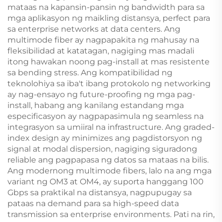
mataas na kapansin-pansin ng bandwidth para sa
mga aplikasyon ng maikling distansya, perfect para
sa enterprise networks at data centers. Ang
multimode fiber ay nagpapakita ng mahusay na
fleksibilidad at katatagan, nagiging mas madali
itong hawakan noong pag-install at mas resistente
sa bending stress. Ang kompatibilidad ng
teknolohiya sa iba't ibang protokolo ng networking
ay nag-ensayo ng future-proofing ng mga pag-
install, habang ang kanilang estandang mga
especificasyon ay nagpapasimula ng seamless na
integrasyon sa umiiral na infrastructure. Ang graded-
index design ay minimizes ang pagdistorsyon ng
signal at modal dispersion, nagiging siguradong
reliable ang pagpapasa ng datos sa mataas na bilis.
Ang modernong multimode fibers, lalo na ang mga
variant ng OM3 at OM4, ay suporta hanggang 100
Gbps sa praktikal na distansya, nagpupugay sa
pataas na demand para sa high-speed data
transmission sa enterprise environments. Pati na rin,