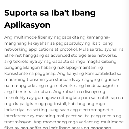
Suporta sa Iba't Ibang
Aplikasyon
Ang multimode fiber ay nagpapakita ng kamangha-
manghang kakayahan sa pagpapatuloy ng iba't ibang
networking applications at protokol. Mula sa tradisyonal na
Ethernet hanggang sa advanced storage area networks,
ang teknolohiya ay nag-aadapta sa mga magkakaibang
pangangailangan habang nakikipag-maintain ng
konsistente na pagganap. Ang kanyang kompatibilidad sa
maraming transmissyon standards ay nagiging sigurado
na ma-upgrade ang mga network nang hindi babaguhin
ang fiber infrastructure. Ang robust na disenyo ng
teknolohiya ay gumagawa nitongkop para sa mahihirap na
mga kapaligiran ng pag-install, kabilang ang mga
industriyal na setting kung saan ang electromagnetic
interference ay maaaring mai-paect sa iba pang media ng
transmissyon. Ang modernong mga variant ng multimode
fiber ay nag-aoffer ng iba't ibang antas ng pagganap,