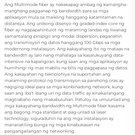
Ang Multimode fiber ay nakakapag-ambag ng kamangha-
manghang pagganap ng bandwidth para sa mga
aplikasyon mula sa maikling hanggang katamtaman na
distansya. Ang unikong disenyo ng graded-index core ng
fiber ay nagpapahintulot ng maraming landas ng liwanag
samantalang pinipigil ang modal dispersion, paganahin
ang transmisyon ng datos hanggang 100 Gbps sa mga
modernong instalasyon. Ang kakayahang ito ng mataas na
bandwidth ay lalo nang mahalaga sa kasalukuyang data-
intensive na kapaligiran, kung saan ang mga aplikasyon ay
humihingi ng mas mabilis na bilis ng pagpapasa ng datos.
Ang kakayahan ng teknolohiya na suportahan ang
maraming protokol ng transmisyon sa parehong oras ay
nagiging ideal para sa mga konbinadong network, kung
saan ang iba't ibang uri ng data traffic ay kinakailangang
magtrabaho nang makabuluhan. Patuloy na umuunlad ang
mga kakayahang bandwidth ng Multimode fiber kasama
ang bagong mga standard at pag-unlad sa laser
technology, siguraduhin na ang mga instalasyon ay
mananatiling bunga ng mga kinabukasan na
pangangailangan ng networking.