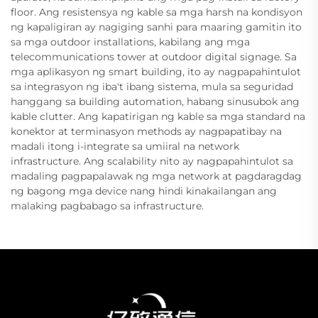
floor. Ang resistensya ng kable sa mga harsh na kondisyon
ng kapaligiran ay nagiging sanhi para maaring gamitin ito
sa mga outdoor installations, kabilang ang mga
telecommunications tower at outdoor digital signage. Sa
mga aplikasyon ng smart building, ito ay nagpapahintulot
sa integrasyon ng iba't ibang sistema, mula sa seguridad
hanggang sa building automation, habang sinusubok ang
kable clutter. Ang kapatirigan ng kable sa mga standard na
konektor at terminasyon methods ay nagpapatibay na
madali itong i-integrate sa umiiral na network
infrastructure. Ang scalability nito ay nagpapahintulot sa
madaling pagpapalawak ng mga network at pagdaragdag
ng bagong mga device nang hindi kinakailangan ang
malaking pagbabago sa infrastructure.