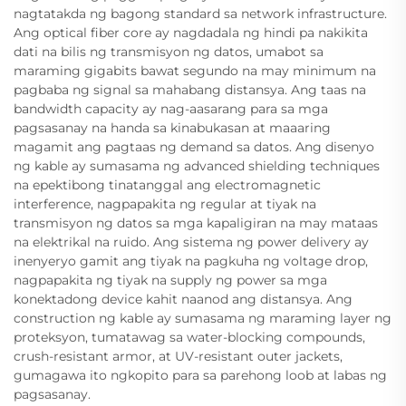
nagtatakda ng bagong standard sa network infrastructure.
Ang optical fiber core ay nagdadala ng hindi pa nakikita
dati na bilis ng transmisyon ng datos, umabot sa
maraming gigabits bawat segundo na may minimum na
pagbaba ng signal sa mahabang distansya. Ang taas na
bandwidth capacity ay nag-aasarang para sa mga
pagsasanay na handa sa kinabukasan at maaaring
magamit ang pagtaas ng demand sa datos. Ang disenyo
ng kable ay sumasama ng advanced shielding techniques
na epektibong tinatanggal ang electromagnetic
interference, nagpapakita ng regular at tiyak na
transmisyon ng datos sa mga kapaligiran na may mataas
na elektrikal na ruido. Ang sistema ng power delivery ay
inenyeryo gamit ang tiyak na pagkuha ng voltage drop,
nagpapakita ng tiyak na supply ng power sa mga
konektadong device kahit naanod ang distansya. Ang
construction ng kable ay sumasama ng maraming layer ng
proteksyon, tumatawag sa water-blocking compounds,
crush-resistant armor, at UV-resistant outer jackets,
gumagawa ito ngkopito para sa parehong loob at labas ng
pagsasanay.