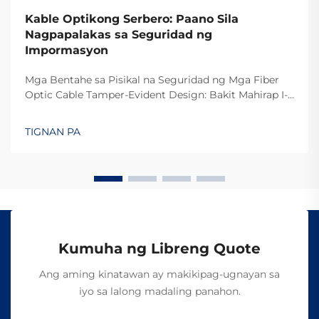
Kable Optikong Serbero: Paano Sila
Nagpapalakas sa Seguridad ng
Impormasyon
Mga Bentahe sa Pisikal na Seguridad ng Mga Fiber
Optic Cable Tamper-Evident Design: Bakit Mahirap I-
intercept ang Fiber Optics Ang dahilan kung bakit
mahirap i-tap ang mga fiber optic cable ay dahil
TIGNAN PA
nagpapadala sila ng data sa pamamagitan ng
liwanag sa halip na mga elektrikal na signal tulad ng
o...
Kumuha ng Libreng Quote
Ang aming kinatawan ay makikipag-ugnayan sa
iyo sa lalong madaling panahon.