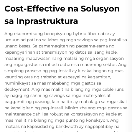
Cost-Effective na Solusyon
sa Inprastruktura
Ang ekonomikong benepisyo ng hybrid fiber cable ay
umuunlad pati na sa labas ng mga savings sa pag-install sa
unang beses. Sa pamamagitan ng pagsama-sama ng
kapangyarihan at transmisyon ng datos sa isang kable,
maaaring mabawasan nang malaki ng mga organisasyon
ang mga gastos sa infrastructure sa maraming sektor. Ang
simpleng proseso ng pag-install ay kinakailangan ng mas
kaunting oras ng trabaho at espesyal na kagamitan,
humihikayat sa mas mababang mga gastos sa
deployment. Ang mas maliit na bilang ng mga cable runs
ay nagiging sanhi ng savings sa mga materyales at
paggamit ng puwang, lalo na ito ay mahalaga sa mga sikat
na kapaligiran ng pag-install. Minimizhe ang mga gastos sa
maintenance dahil sa robust na konstraksyon ng kable at
mas maliit na bilang ng mga punto ng koneksyon. Ang
mataas na kapasidad ng bandwidth ay nagpapatibay na