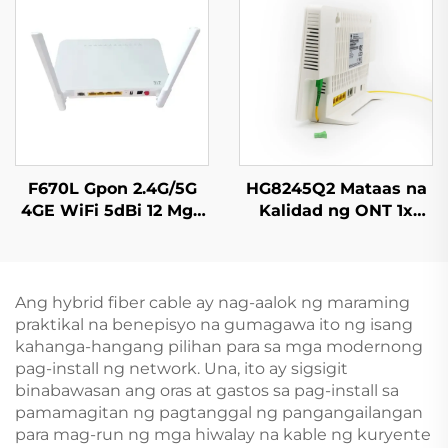
F670L Gpon 2.4G/5G
HG8245Q2 Mataas na
4GE WiFi 5dBi 12 Mga
Kalidad ng ONT 1x
Ilaw
GPON, 1x RJ11, 2x USB
Ang hybrid fiber cable ay nag-aalok ng maraming
praktikal na benepisyo na gumagawa ito ng isang
kahanga-hangang pilihan para sa mga modernong
pag-install ng network. Una, ito ay sigsigit
binabawasan ang oras at gastos sa pag-install sa
pamamagitan ng pagtanggal ng pangangailangan
para mag-run ng mga hiwalay na kable ng kuryente