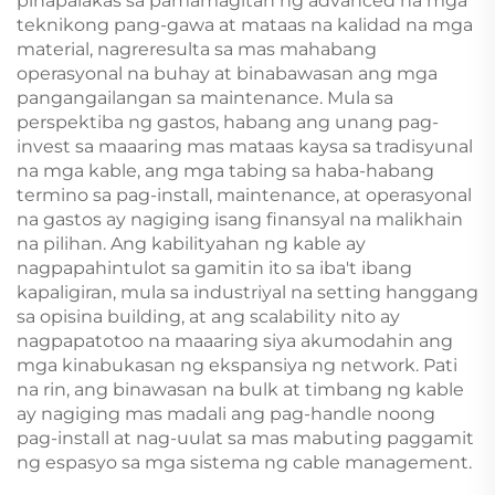
pinapalakas sa pamamagitan ng advanced na mga
teknikong pang-gawa at mataas na kalidad na mga
material, nagreresulta sa mas mahabang
operasyonal na buhay at binabawasan ang mga
pangangailangan sa maintenance. Mula sa
perspektiba ng gastos, habang ang unang pag-
invest sa maaaring mas mataas kaysa sa tradisyunal
na mga kable, ang mga tabing sa haba-habang
termino sa pag-install, maintenance, at operasyonal
na gastos ay nagiging isang finansyal na malikhain
na pilihan. Ang kabilityahan ng kable ay
nagpapahintulot sa gamitin ito sa iba't ibang
kapaligiran, mula sa industriyal na setting hanggang
sa opisina building, at ang scalability nito ay
nagpapatotoo na maaaring siya akumodahin ang
mga kinabukasan ng ekspansiya ng network. Pati
na rin, ang binawasan na bulk at timbang ng kable
ay nagiging mas madali ang pag-handle noong
pag-install at nag-uulat sa mas mabuting paggamit
ng espasyo sa mga sistema ng cable management.