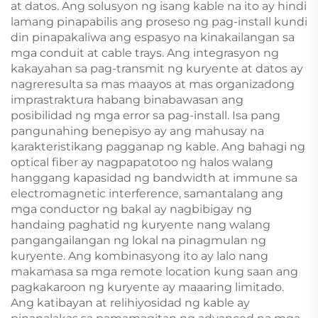
at datos. Ang solusyon ng isang kable na ito ay hindi
lamang pinapabilis ang proseso ng pag-install kundi
din pinapakaliwa ang espasyo na kinakailangan sa
mga conduit at cable trays. Ang integrasyon ng
kakayahan sa pag-transmit ng kuryente at datos ay
nagreresulta sa mas maayos at mas organizadong
imprastraktura habang binabawasan ang
posibilidad ng mga error sa pag-install. Isa pang
pangunahing benepisyo ay ang mahusay na
karakteristikang pagganap ng kable. Ang bahagi ng
optical fiber ay nagpapatotoo ng halos walang
hanggang kapasidad ng bandwidth at immune sa
electromagnetic interference, samantalang ang
mga conductor ng bakal ay nagbibigay ng
handaing paghatid ng kuryente nang walang
pangangailangan ng lokal na pinagmulan ng
kuryente. Ang kombinasyong ito ay lalo nang
makamasa sa mga remote location kung saan ang
pagkakaroon ng kuryente ay maaaring limitado.
Ang katibayan at relihiyosidad ng kable ay