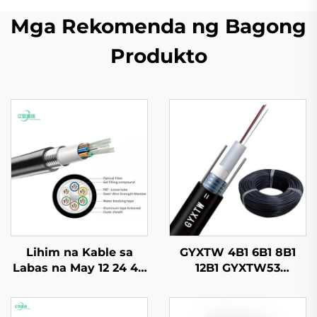
Mga Rekomenda ng Bagong
Produkto
Lihim na Kable sa
GYXTW 4B1 6B1 8B1
Labas na May 12 24 48
12B1 GYXTW53
72 144 Core Outdoor
Kableng Optiko
GYTA Fiber Optic
Cable