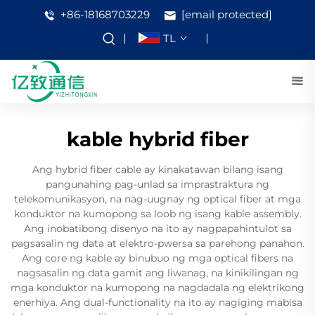
+86-18168703229
[email protected]
TL
kable hybrid fiber
Ang hybrid fiber cable ay kinakatawan bilang isang
pangunahing pag-unlad sa imprastraktura ng
telekomunikasyon, na nag-uugnay ng optical fiber at mga
konduktor na kumopong sa loob ng isang kable assembly.
Ang inobatibong disenyo na ito ay nagpapahintulot sa
pagsasalin ng data at elektro-pwersa sa parehong panahon.
Ang core ng kable ay binubuo ng mga optical fibers na
nagsasalin ng data gamit ang liwanag, na kinikilingan ng
mga konduktor na kumopong na nagdadala ng elektrikong
enerhiya. Ang dual-functionality na ito ay nagiging mabisa