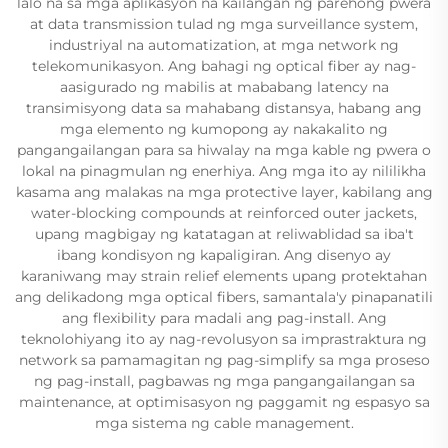
lalo na sa mga aplikasyon na kailangan ng parehong pwera
at data transmission tulad ng mga surveillance system,
industriyal na automatization, at mga network ng
telekomunikasyon. Ang bahagi ng optical fiber ay nag-
aasigurado ng mabilis at mababang latency na
transimisyong data sa mahabang distansya, habang ang
mga elemento ng kumopong ay nakakalito ng
pangangailangan para sa hiwalay na mga kable ng pwera o
lokal na pinagmulan ng enerhiya. Ang mga ito ay nililikha
kasama ang malakas na mga protective layer, kabilang ang
water-blocking compounds at reinforced outer jackets,
upang magbigay ng katatagan at reliwablidad sa iba't
ibang kondisyon ng kapaligiran. Ang disenyo ay
karaniwang may strain relief elements upang protektahan
ang delikadong mga optical fibers, samantala'y pinapanatili
ang flexibility para madali ang pag-install. Ang
teknolohiyang ito ay nag-revolusyon sa imprastraktura ng
network sa pamamagitan ng pag-simplify sa mga proseso
ng pag-install, pagbawas ng mga pangangailangan sa
maintenance, at optimisasyon ng paggamit ng espasyo sa
mga sistema ng cable management.