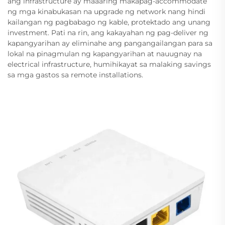
ang infrastructure ay maaaring makapag-accommodate
ng mga kinabukasan na upgrade ng network nang hindi
kailangan ng pagbabago ng kable, protektado ang unang
investment. Pati na rin, ang kakayahan ng pag-deliver ng
kapangyarihan ay eliminahe ang pangangailangan para sa
lokal na pinagmulan ng kapangyarihan at nauugnay na
electrical infrastructure, humihikayat sa malaking savings
sa mga gastos sa remote installations.