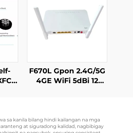
lf-
F670L Gpon 2.4G/5G
XFCH
4GE WiFi 5dBi 12
ko
Mga Ilaw
 sa kanila bilang hindi kailangan na mga
aranteng at siguradong kalidad, nagbibigay
ahigpit na pagsubok, ensuring consistent