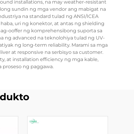
ound installations, na may weather-resistant
guradong sundin ng mga vendor ang mabigat na
dustriya na standard tulad ng ANSI/ICEA
haba, uri ng konektor, at antas ng shielding
ag-ooffer ng komprehensibong suporta sa
ama ng advanced na teknolohiya tulad ng UV-
iyak ng long-term reliability. Marami sa mga
liver at responsive na serbisyo sa customer.
, at installation efficiency ng mga kable,
ga proseso ng paggawa.
dukto