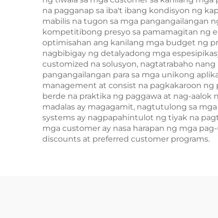
na pagganap sa iba't ibang kondisyon ng kap
mabilis na tugon sa mga pangangailangan ng
kompetitibong presyo sa pamamagitan ng e
optimisahan ang kanilang mga budget ng pro
nagbibigay ng detalyadong mga espesipikasy
customized na solusyon, nagtatrabaho nang
pangangailangan para sa mga unikong aplika
management at consist na pagkakaroon ng p
berde na praktika ng paggawa at nag-aalok 
madalas ay magagamit, nagtutulong sa mga k
systems ay nagpapahintulot ng tiyak na pag
mga customer ay nasa harapan ng mga pag-u
discounts at preferred customer programs.