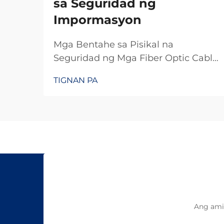
sa Seguridad ng
Impormasyon
Mga Bentahe sa Pisikal na
Seguridad ng Mga Fiber Optic Cable
Tamper-Evident Design: Bakit
TIGNAN PA
Mahirap I-intercept ang Fiber Optics
Ang dahilan kung bakit mahirap i-
tap ang mga fiber optic cable ay
dahil nagpapadala sila ng data sa
pamamagitan ng liwanag sa halip
na mga elektrikal na signal tulad ng
o...
Ang ami