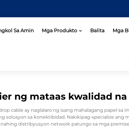
ngkol Sa Amin
Mga Produkto
Balita
Mga B
er ng mataas kwalidad na
drop cable ay naglalaro ng isang mahalagang papel sa i
solusyon sa konektibidad. Nakikipag-specialize ang mg
nahing distribyusyon network patungo sa mga premises