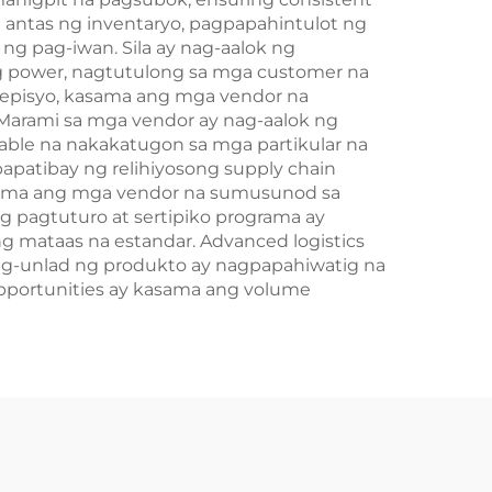
g antas ng inventaryo, pagpapahintulot ng
g pag-iwan. Sila ay nag-aalok ng
 power, nagtutulong sa mga customer na
nepisyo, kasama ang mga vendor na
 Marami sa mga vendor ay nag-aalok ng
ble na nakakatugon sa mga partikular na
patibay ng relihiyosong supply chain
asama ang mga vendor na sumusunod sa
g pagtuturo at sertipiko programa ay
 mataas na estandar. Advanced logistics
pag-unlad ng produkto ay nagpapahiwatig na
pportunities ay kasama ang volume