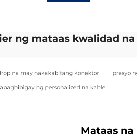
er ng mataas kwalidad na
drop na may nakakabitang konektor
presyo n
apagbibigay ng personalized na kable
Mataas na 