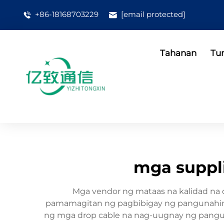
+86-18168703229
[email protected]
Tahanan
Tu
mga suppli
Mga vendor ng mataas na kalidad na 
pamamagitan ng pagbibigay ng pangunahing 
ng mga drop cable na nag-uugnay ng pangu