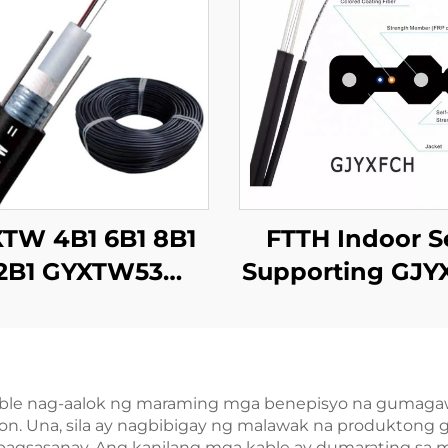
TW 4B1 6B1 8B1
FTTH Indoor Se
2B1 GYXTW53
Supporting GJY
ableng Optiko
Kableng Opti
able nag-aalok ng maraming mga benepisyo na gumagawa
n. Una, sila ay nagbibigay ng malawak na produktong g
pagsasanay. Ang kanilang mga kable ay dumarating sa m