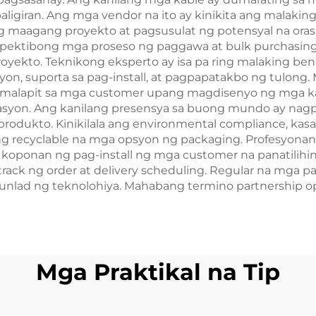
aligiran. Ang mga vendor na ito ay kinikita ang malakin
 maagang proyekto at pagsusulat ng potensyal na oras n
pektibong mga proseso ng paggawa at bulk purchasing
yekto. Teknikong eksperto ay isa pa ring malaking be
on, suporta sa pag-install, at pagpapatakbo ng tulong.
 malapit sa mga customer upang magdisenyo ng mga ka
syon. Ang kanilang presensya sa buong mundo ay nagpa
rodukto. Kinikilala ang environmental compliance, k
ng recyclable na mga opsyon ng packaging. Profesyonan
oponan ng pag-install ng mga customer na panatilihing
track ng order at delivery scheduling. Regular na mga 
nlad ng teknolohiya. Mahabang termino partnership o
Mga Praktikal na Tip