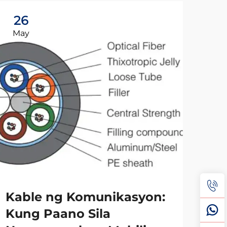
26
0
May
Ju
Kable ng Komunikasyon:
Ka
Kung Paano Sila
Pa