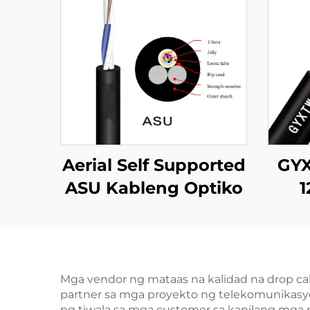
Aerial Self Supported
GYX
ASU Kableng Optiko
1
K
Mga vendor ng mataas na kalidad na drop c
partner sa mga proyekto ng telekomunikasyo
ng tiwala sa mga customer sa kanilang mga 