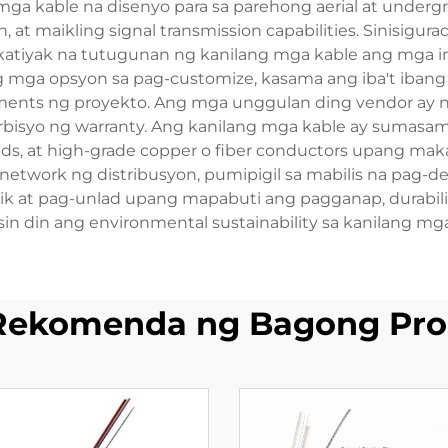
ga kable na disenyo para sa parehong aerial at undergr
, at maikling signal transmission capabilities. Sinisi
akatiyak na tutugunan ng kanilang mga kable ang mga in
ng mga opsyon sa pag-customize, kasama ang iba't ibang 
ments ng proyekto. Ang mga unggulan ding vendor ay n
 serbisyo ng warranty. Ang kanilang mga kable ay sumas
ds, at high-grade copper o fiber conductors upang makat
network ng distribusyon, pumipigil sa mabilis na pag-de
ksik at pag-unlad upang mapabuti ang pagganap, durability
n din ang environmental sustainability sa kanilang m
Rekomenda ng Bagong Pro