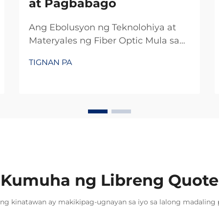
at Pagbabago
Ang Ebolusyon ng Teknolohiya at
Materyales ng Fiber Optic Mula sa
Tanso patungong Salamin: Ang
TIGNAN PA
Pag-usbong ng Mataas na Bilis ng
Pagpapadala ng Impormasyon Ang
paglipat mula sa mga tansong
kable patungong fiber optics ay
talagang nag-angat ng bilis kung
saan maaring maipadala ang
impormasyon. Noong unang
panahon, karamihan sa mga
kumpanya ng telekomunikasyon...
Kumuha ng Libreng Quote
ng kinatawan ay makikipag-ugnayan sa iyo sa lalong madaling 