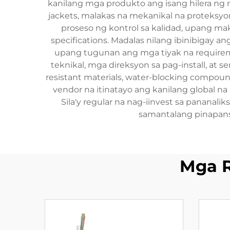
kanilang mga produkto ang isang hilera ng m
jackets, malakas na mekanikal na proteksyon
proseso ng kontrol sa kalidad, upang m
specifications. Madalas nilang ibinibigay a
upang tugunan ang mga tiyak na require
teknikal, mga direksyon sa pag-install, at
resistant materials, water-blocking compoun
vendor na itinatayo ang kanilang global na 
Sila'y regular na nag-iinvest sa pananali
samantalang pinapansi
Mga 