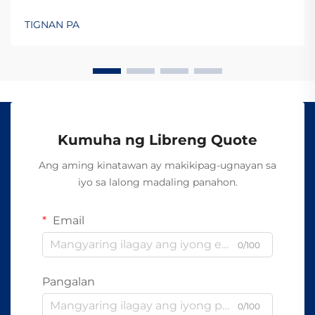
intercept ang Fiber Optics Ang dahilan kung bakit
mahirap i-tap ang mga fiber optic cable ay dahil
TIGNAN PA
nagpapadala sila ng data sa pamamagitan ng
liwanag sa halip na mga elektrikal na signal tulad ng
o...
Kumuha ng Libreng Quote
Ang aming kinatawan ay makikipag-ugnayan sa
iyo sa lalong madaling panahon.
Email
0/100
Pangalan
0/100