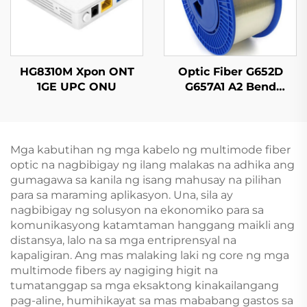
HG8310M Xpon ONT
Optic Fiber G652D
1GE UPC ONU
G657A1 A2 Bend
Insensitive Single
Mode Original Color
Mga kabutihan ng mga kabelo ng multimode fiber
optic na nagbibigay ng ilang malakas na adhika ang
gumagawa sa kanila ng isang mahusay na pilihan
para sa maraming aplikasyon. Una, sila ay
nagbibigay ng solusyon na ekonomiko para sa
komunikasyong katamtaman hanggang maikli ang
distansya, lalo na sa mga entriprensyal na
kapaligiran. Ang mas malaking laki ng core ng mga
multimode fibers ay nagiging higit na
tumatanggap sa mga eksaktong kinakailangang
pag-aline, humihikayat sa mas mababang gastos sa