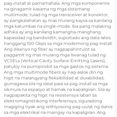
pag-install at pamamahala. Ang mga komponente
na ginagamit kasama ng mga sistemang
multimode, tulad ng mga transceiver at konektor,
ay pangkalahatan ay mas murang kaysa sa kanilang
mga katumbas na single-mode. Iba pang malaking
adhika ay ang kanilang kamangha-manghang
kapasidad ng bandwidth, suportado ang data rates
hanggang 100 Gbps sa mga modernong pag-install.
Ang disenyo ng fiber ay nagpapahintulot sa
paggamit ng mas murang mga liwanag tulad ng
VCSELs (Vertical-Cavity Surface-Emitting Lasers),
patuloy na pumipindot sa mga gastos ng sistema.
Ang mga multimode fibers ay nag-aalok din ng
higit na marangyang fleksibilidad at durabilidad,
gumagawa sila ng ideal para sa pag-install sa mga
sikmura na espasyo at hamak na kapaligiran. Sila ay
nagpapakita ng higit na resistensya laban sa
elektromagnetikong interferensya, siguradong
magiging tiyak ang relihiyosong pag-uulat ng datos
sa mga elektrikal na maingay na kapaligiran. Ang