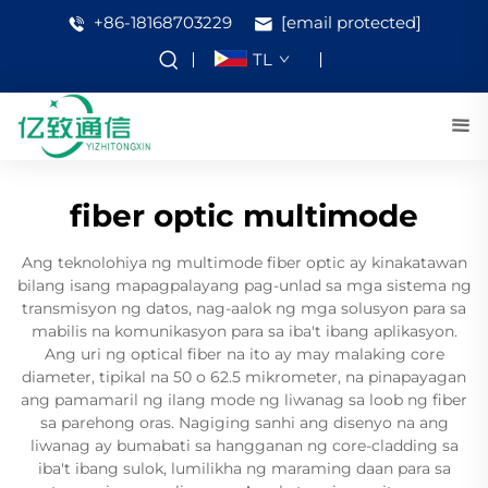
+86-18168703229
[email protected]
TL
fiber optic multimode
Ang teknolohiya ng multimode fiber optic ay kinakatawan
bilang isang mapagpalayang pag-unlad sa mga sistema ng
transmisyon ng datos, nag-aalok ng mga solusyon para sa
mabilis na komunikasyon para sa iba't ibang aplikasyon.
Ang uri ng optical fiber na ito ay may malaking core
diameter, tipikal na 50 o 62.5 mikrometer, na pinapayagan
ang pamamaril ng ilang mode ng liwanag sa loob ng fiber
sa parehong oras. Nagiging sanhi ang disenyo na ang
liwanag ay bumabati sa hangganan ng core-cladding sa
iba't ibang sulok, lumilikha ng maraming daan para sa