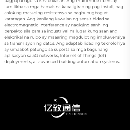
pagpapabago sa kinabukasan. Ang multimode fibers ay
lumilikha sa mga hamak na kapaligiran ng pag-install, nag-
aalok ng masusing resistensya sa pagbubugbog at
katatagan. Ang kanilang kawalan ng sensitibidad sa
electromagnetic interference ay nagiging sanhi ng
perpekto sila para sa industriyal na lugar kung saan ang
elektrikal na ruido ay maaaring magdulot ng impluwensiya
sa transmisyon ng datos. Ang adaptabilidad ng teknolohiya
ay umaabot patungo sa suporta sa mga baguhang
aplikasyon sa 5G networks, Internet of Things (IoT)
deployments, at advanced building automation systems.