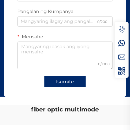
Pangalan ng Kumpanya
0/200
Mensahe
0/1000
Isumite
fiber optic multimode