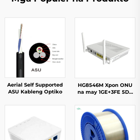
Aerial Self Supported
HG8546M Xpon ONU
ASU Kableng Optiko
na may 1GE+3FE 5DB
WIFI FTTH