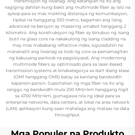
transmisyon ng liwanag. Ang katangian na ito ang
nagiging dahilan kung bakit ang multimode fiber ay lalo na
aykop para sa mas maikling distansya ng komunikasyon,
tipikal na hanggang 550 metro, bagaman ang ilang
advanced na bersyon ay maaaring umabot hanggang 2
kilometro. Ang konstruksyon ng fiber ay binubuo ng isang
butil na glass core na nakakulong ng isang cladding na
may mas mababang refractive index, siguraduhin na
mananatili ang liwanag sa loob ng core sa pamamagitan
ng kabuuang panloob na pagsisiyasat. Ang modernong
multimode fibers ay optimisado para sa laser-based
transmission systems at kinakategorya sa iba't ibang klase
(OM1 hanggang OM5) batay sa kanilang bandwidth
kapansin-pansin. Suportahan ng mga fiber na ito ang
ranggo ng bandwidth mula 200 MHz×km hanggang higit
sa 4700 MHz×km, gumagawa nila ng ideal para sa
enterprise networks, data centers, at lokal na area network
(LAN) aplikasyon kung saan mahalaga ang mataas na data
throughput.
Mga Populer na Produkto