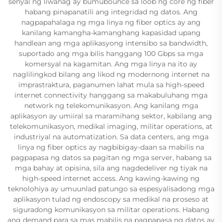
senyal ng liwanag ay bumubounce sa loob ng core ng fiber
habang pinapanatili ang integridad ng datos. Ang
nagpapahalaga ng mga linya ng fiber optics ay ang
kanilang kamangha-kamanghang kapasidad upang
handlean ang mga aplikasyong intensibo sa bandwidth,
suportado ang mga bilis hanggang 100 Gbps sa mga
komersyal na kagamitan. Ang mga linya na ito ay
naglilingkod bilang ang likod ng modernong internet na
imprastraktura, paganumen lahat mula sa high-speed
internet connectivity hanggang sa makabuluhang mga
network ng telekomunikasyon. Ang kanilang mga
aplikasyon ay umiiral sa maramihang sektor, kabilang ang
telekomunikasyon, medikal imaging, militar operations, at
industriyal na automatization. Sa data centers, ang mga
linya ng fiber optics ay nagbibigay-daan sa mabilis na
pagpapasa ng datos sa pagitan ng mga server, habang sa
mga bahay at opisina, sila ang nagdedeliver ng tiyak na
high-speed internet access. Ang kawing-kawing ng
teknolohiya ay umuunlad patungo sa espesyalisadong mga
aplikasyon tulad ng endoscopy sa medikal na proseso at
siguradong komunikasyon sa militar operations. Habang
ang demand para sa mas mabilis na pagpapasa ng datos ay