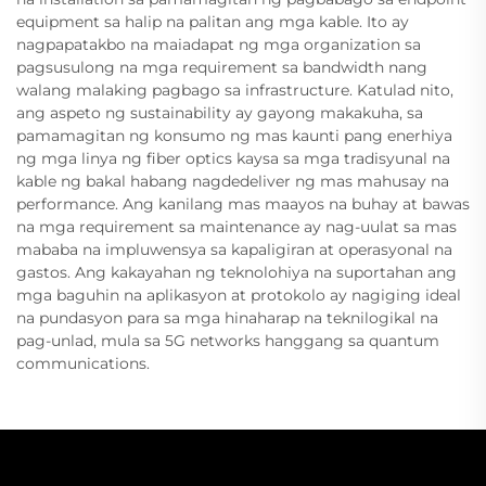
equipment sa halip na palitan ang mga kable. Ito ay
nagpapatakbo na maiadapat ng mga organization sa
pagsusulong na mga requirement sa bandwidth nang
walang malaking pagbago sa infrastructure. Katulad nito,
ang aspeto ng sustainability ay gayong makakuha, sa
pamamagitan ng konsumo ng mas kaunti pang enerhiya
ng mga linya ng fiber optics kaysa sa mga tradisyunal na
kable ng bakal habang nagdedeliver ng mas mahusay na
performance. Ang kanilang mas maayos na buhay at bawas
na mga requirement sa maintenance ay nag-uulat sa mas
mababa na impluwensya sa kapaligiran at operasyonal na
gastos. Ang kakayahan ng teknolohiya na suportahan ang
mga baguhin na aplikasyon at protokolo ay nagiging ideal
na pundasyon para sa mga hinaharap na teknilogikal na
pag-unlad, mula sa 5G networks hanggang sa quantum
communications.