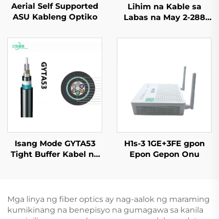
Aerial Self Supported
Lihim na Kable sa
ASU Kableng Optiko
Labas na May 2-288
Core GYFTY & GYFTY53
& GYFTY63 Lihim na
Kable sa Labas
Isang Mode GYTA53
H1s-3 1GE+3FE gpon
Tight Buffer Kabel ng
Epon Gepon Onu
Lihim na Serbero
Mga linya ng fiber optics ay nag-aalok ng maraming
kumikinang na benepisyo na gumagawa sa kanila