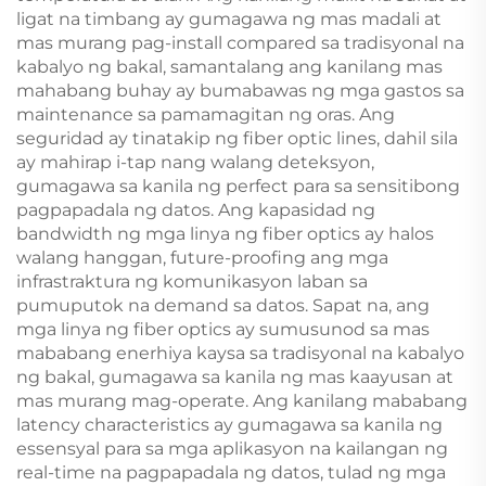
ligat na timbang ay gumagawa ng mas madali at
mas murang pag-install compared sa tradisyonal na
kabalyo ng bakal, samantalang ang kanilang mas
mahabang buhay ay bumabawas ng mga gastos sa
maintenance sa pamamagitan ng oras. Ang
seguridad ay tinatakip ng fiber optic lines, dahil sila
ay mahirap i-tap nang walang deteksyon,
gumagawa sa kanila ng perfect para sa sensitibong
pagpapadala ng datos. Ang kapasidad ng
bandwidth ng mga linya ng fiber optics ay halos
walang hanggan, future-proofing ang mga
infrastraktura ng komunikasyon laban sa
pumuputok na demand sa datos. Sapat na, ang
mga linya ng fiber optics ay sumusunod sa mas
mababang enerhiya kaysa sa tradisyonal na kabalyo
ng bakal, gumagawa sa kanila ng mas kaayusan at
mas murang mag-operate. Ang kanilang mababang
latency characteristics ay gumagawa sa kanila ng
essensyal para sa mga aplikasyon na kailangan ng
real-time na pagpapadala ng datos, tulad ng mga