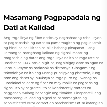
Masamang Pagpapadala ng
Dati at Kalidad
Ang mga linya ng fiber optics ay naghahatong rebolusyon
sa pagpapadala ng datos sa pamamagitan ng pagkakamit
ng hindi na nakikitaan na bilis habang pinapanatili ang
kamangha-manghang kalidad ng signal. Maaaring
magpadala ng datos ang mga linya na ito sa mga rate na
umabot sa 100 Gbps o higit pa, nagbibigay-daan sa agad na
komunikasyon sa malawak na distansya. Ginagamit ng
teknolohiya na ito ang unang-prinsipyong photonic, kung
saan ang datos ay inuubaya sa mga puro ng liwanag na
lumalakad sa core ng fiber na may maliit na pagbaba ng
signal. Ito ay nagreresulta sa konsistently mataas na
pagganap, walang babangin ang tinakbo. Pinapanatili ang
masamang kalidad ng signal sa pamamagitan ng
sophisticated error correction mechanisms at sa katangian