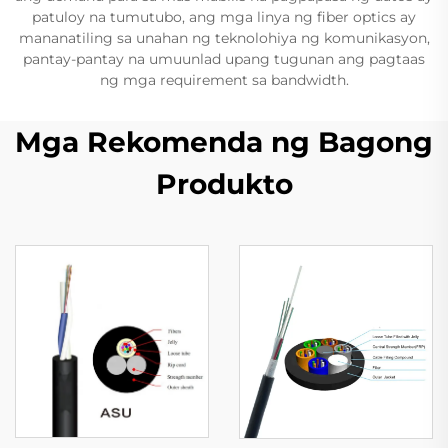
patuloy na tumutubo, ang mga linya ng fiber optics ay
mananatiling sa unahan ng teknolohiya ng komunikasyon,
pantay-pantay na umuunlad upang tugunan ang pagtaas
ng mga requirement sa bandwidth.
Mga Rekomenda ng Bagong
Produkto