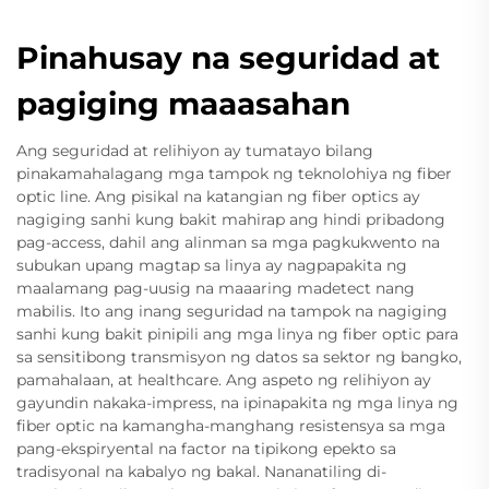
Pinahusay na seguridad at
pagiging maaasahan
Ang seguridad at relihiyon ay tumatayo bilang
pinakamahalagang mga tampok ng teknolohiya ng fiber
optic line. Ang pisikal na katangian ng fiber optics ay
nagiging sanhi kung bakit mahirap ang hindi pribadong
pag-access, dahil ang alinman sa mga pagkukwento na
subukan upang magtap sa linya ay nagpapakita ng
maalamang pag-uusig na maaaring madetect nang
mabilis. Ito ang inang seguridad na tampok na nagiging
sanhi kung bakit pinipili ang mga linya ng fiber optic para
sa sensitibong transmisyon ng datos sa sektor ng bangko,
pamahalaan, at healthcare. Ang aspeto ng relihiyon ay
gayundin nakaka-impress, na ipinapakita ng mga linya ng
fiber optic na kamangha-manghang resistensya sa mga
pang-ekspiryental na factor na tipikong epekto sa
tradisyonal na kabalyo ng bakal. Nananatiling di-