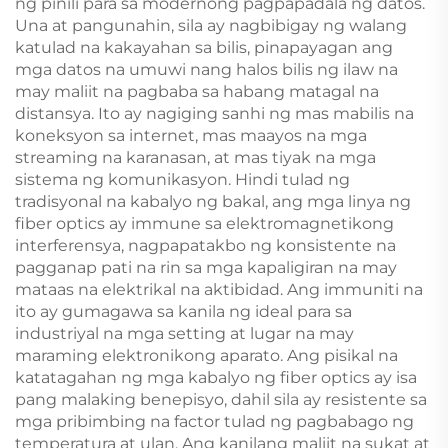
ng pinili para sa modernong pagpapadala ng datos.
Una at pangunahin, sila ay nagbibigay ng walang
katulad na kakayahan sa bilis, pinapayagan ang
mga datos na umuwi nang halos bilis ng ilaw na
may maliit na pagbaba sa habang matagal na
distansya. Ito ay nagiging sanhi ng mas mabilis na
koneksyon sa internet, mas maayos na mga
streaming na karanasan, at mas tiyak na mga
sistema ng komunikasyon. Hindi tulad ng
tradisyonal na kabalyo ng bakal, ang mga linya ng
fiber optics ay immune sa elektromagnetikong
interferensya, nagpapatakbo ng konsistente na
pagganap pati na rin sa mga kapaligiran na may
mataas na elektrikal na aktibidad. Ang immuniti na
ito ay gumagawa sa kanila ng ideal para sa
industriyal na mga setting at lugar na may
maraming elektronikong aparato. Ang pisikal na
katatagahan ng mga kabalyo ng fiber optics ay isa
pang malaking benepisyo, dahil sila ay resistente sa
mga pribimbing na factor tulad ng pagbabago ng
temperatura at ulan. Ang kanilang maliit na sukat at