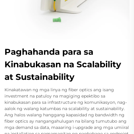
Paghahanda para sa
Kinabukasan na Scalability
at Sustainability
Kinakatawan ng mga linya ng fiber optics ang isang
investment na patuloy na magiging epektibo sa
kinabukasan para sa infrastructure ng komunikasyon, nag-
aalok ng walang katumbas na scalability at sustainability.
Ang halos walang hanggang kapasidad ng bandwidth ng
fiber optics ay nangangahulugan na bilang tumutubo ang
mga demand sa data, maaaring i-upgrade ang mga umiiral
na installation sa pamamagitan ng pagbabago sa endpoint