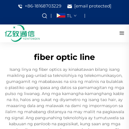
+86-18168703229
[email protected]
TL
fiber optic line
Isang linya ng fiber optics ay kinakatawan bilang isang
maikling pag-unlad sa teknolohiya ng telekomunikasyon,
gumagamit ng mababawas na sira ng malinis na bulaklak
o plastiko upang ipasa ang datos sa pamamagitan ng mga
pulso ng liwanag. Ang mga kamangha-kamanghang kable
na ito, halos ang sukat ng diyametro ng isang tao hair, ay
maaaring dala ang malawak na dami ng impormasyon sa
ilalim ng mahabang distansya na may maliit na pagkawala
ng signal. Ang pangunahing teknolohiya ay tumutuwela sa
kabuuan ng panloob na pagsisikat, kung saan ang mga