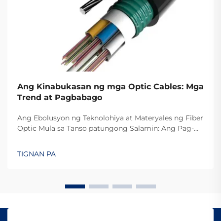
Ang Kinabukasan ng mga Optic Cables: Mga
Trend at Pagbabago
Ang Ebolusyon ng Teknolohiya at Materyales ng Fiber
Optic Mula sa Tanso patungong Salamin: Ang Pag-
usbong ng Mataas na Bilis ng Pagpapadala ng
Impormasyon Ang paglipat mula sa mga tansong
TIGNAN PA
kable patungong fiber optics ay talagang nag-angat
ng bilis kung saan maaring maipadala ang
impormasyon. Noong unang panahon, karamihan sa
mga kumpanya ng telekomunikasyon...