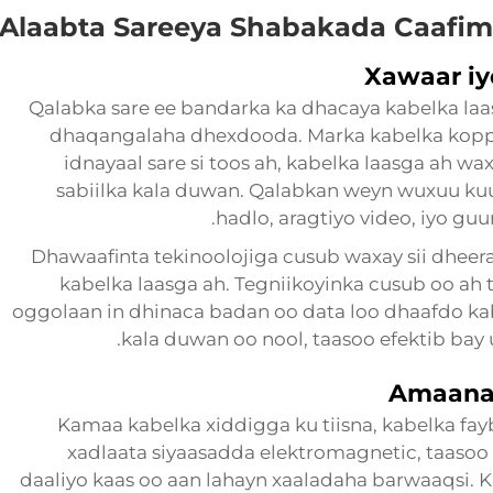
Alaabta Sareeya Shabakada Caafi
Xawaar iy
Qalabka sare ee bandarka ka dhacaya kabelka l
dhaqangalaha dhexdooda. Marka kabelka koppar
idnayaal sare si toos ah, kabelka laasga ah wa
sabiilka kala duwan. Qalabkan weyn wuxuu kuu
hadlo, aragtiyo video, iyo guu
Dhawaafinta tekinoolojiga cusub waxay sii dheer
kabelka laasga ah. Tegniikoyinka cusub oo ah
oggolaan in dhinaca badan oo data loo dhaafdo kab
kala duwan oo nool, taasoo efektib bay u
Amaanad
Kamaa kabelka xiddigga ku tiisna, kabelka faybe
xadlaata siyaasadda elektromagnetic, taasoo
daaliyo kaas oo aan lahayn xaaladaha barwaaqsi.