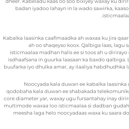
dheer. Kabeladu kaas oo soo bixiyey waxay ku diri
badan iyadoo lahayn in la wado sawirka, kaasoo
isticmaala
Kabalka laasinka caafimaadka ah waxaa ku jira qa
ah oo shaqeyso koox. Qalbiga laas, lagu 
isticmaalaa madhan halis ee si toos ah u dirirayo
isdhaafsana in guurka laasaan ka baxdo qalbiga. Li
buufarka iyo dhulka amar, ay ilaaliya habdhudhka l
Noocyada kala duwan ee kabalka laasinka 
qodobaha kala duwan ee shabakada telekomunike
core diameter yar, waxay ugu fursantahay inay diri
multimode waxaa loo isticmaalaa si dadban guda
meesha laga helo noocyadaas waxa ku saara 