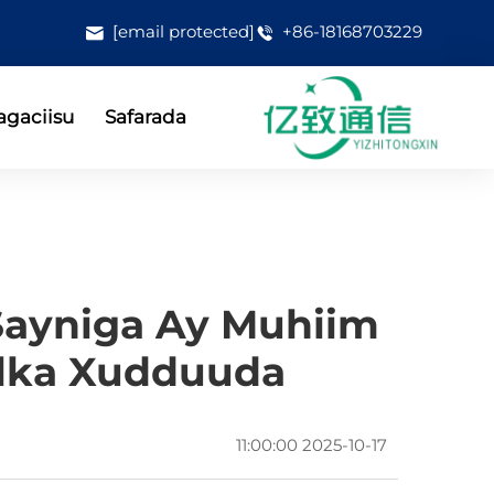
[email protected]
+86-18168703229
gaciisu
Safarada
Sayniga Ay Muhiim
lka Xudduuda?
2025-10-17 11:00:00