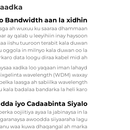
maadka
o Bandwidth aan la xidhin
aasga ah wuxuu ku saaraa dhammaan
 ay qalab u leeyihiin inay haysoon
xaa iishu tuuroon terabit kala duwan
 oggola in milnyo kala duwan oo la
rkaro data loogu diraa kabel mid ah.
aysaa xadka loo yaqaan iman lahayd
 tixgelinta wavelength (WDM) waxay
elka laasga ah sabiilka wavelength
 kala badalaa bandarka la heli karo.
da iyo Cadaabinta Siyalo
rka oojiitiya ayaa la jabinaysa in la
 garanaysa awoodda siiyaaraha lagu
 Kanu waa kuwa dhaqangal ah marka