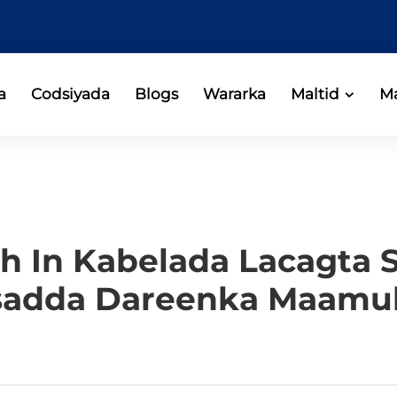
a
Codsiyada
Blogs
Wararka
Maltid
Ma
h In Kabelada Lacagta 
sadda Dareenka Maamu