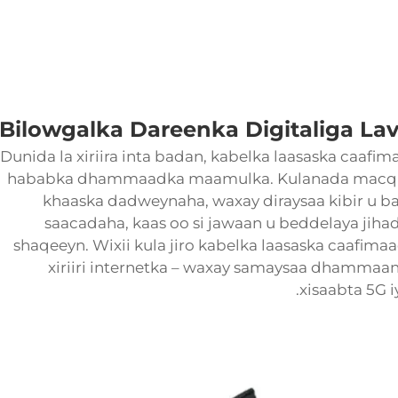
Bilowgalka Dareenka Digitaliga La
Dunida la xiriira inta badan, kabelka laasaska caaf
hababka dhammaadka maamulka. Kulanada macquu
khaaska dadweynaha, waxay diraysaa kibir u bad
saacadaha, kaas oo si jawaan u beddelaya jiha
shaqeeyn. Wixii kula jiro kabelka laasaska caafimaa
xiriiri internetka – waxay samaysaa dhammaan 
xisaabta 5G 