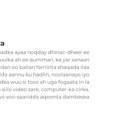
va
imaadka ayaa noqday dhinac-dheer ee
lka ah ee qumman, ka yar sanaan
an oo ballan farriinta shaqada ilaa
dda aannu ku hadlin, noolaanayo iyo
dka wuu si toos ah uga fogaata in la
siilo video sare, computer-ka cirka,
iyo soo-saaridda aqoonta dambeska.