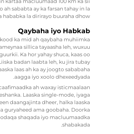
rin kartaa macluumaad 100 km ka sii
 ah sababta ay ka farsan tahay in la
a hababka la dirirayo buuraha dhow.
Qaybaha iyo Habkab
arkood ka mid ah qaybaha muhiimka
sameynaa sillica tayaasha leh, wuxuu
 guurkii. Ka hor yahay shuca, kaas oo
iska badan laabta leh, ku jira tubay
aaska laas ah ka ay joogto sababaha
aagga iyo xoolo dhexeedyada.
caafimaadka ah waxay isticmaalaan
shanka. Laaska single-mode, iyaga
reen daangajinta dheer, halka laaska
ha guryaheed ama goobaha. Doorka
doodaqa shaqada iyo macluumaadka
shabakada.