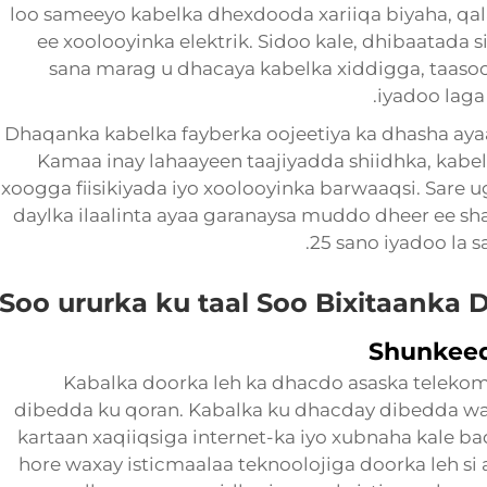
loo sameeyo kabelka dhexdooda xariiqa biyaha, qa
ee xoolooyinka elektrik. Sidoo kale, dhibaatada s
sana marag u dhacaya kabelka xiddigga, taasoo
iyadoo laga
Dhaqanka kabelka fayberka oojeetiya ka dhasha ay
Kamaa inay lahaayeen taajiyadda shiidhka, kabelk
xoogga fiisikiyada iyo xoolooyinka barwaaqsi. Sare ug
daylka ilaalinta ayaa garanaysa muddo dheer ee sh
25 sano iyadoo la 
Soo ururka ku taal Soo Bixitaanka 
Shunkeed
Kabalka doorka leh ka dhacdo asaska teleko
dibedda ku qoran. Kabalka ku dhacday dibedda wa
kartaan xaqiiqsiga internet-ka iyo xubnaha kale 
hore waxay isticmaalaa teknoolojiga doorka leh si 