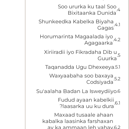
Soo ururka ku taal Soo
Bixitaanka Dunida
Shunkeedka Kabelka Biyaha
Gagas
Horumarinta Magaalada iyo
Agagaarka
Xiriiradii iyo Fikradaha Dib u
Guurka
Taqanadda Ugu Dhexeeya
Waxyaabaha soo baxaya
Codsiyada
Su'aalaha Badan La Isweydiiyo
Fudud ayaan kabelkii
laasarka uu ku dura?
Maxaad tusaale ahaan
kabalka laasinka farshaxan
ay ka ammaan leh yahay