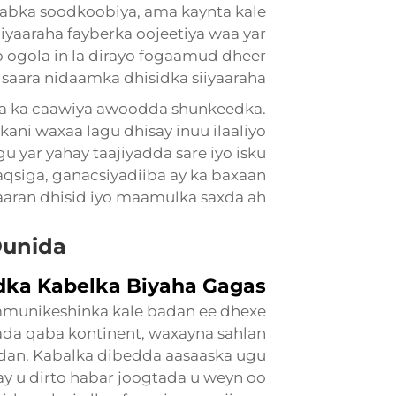
labka soodkoobiya, ama kaynta kale
iiyaaraha fayberka oojeetiya waa yar
 ogola in la dirayo fogaamud dheer
 saara nidaamka dhisidka siiyaaraha.
aa ka caawiya awoodda shunkeedka.
ani waxaa lagu dhisay inuu ilaaliyo
u yar yahay taajiyadda sare iyo isku
aqsiga, ganacsiyadiiba ay ka baxaan
saaran dhisid iyo maamulka saxda ah.
Dunida
ka Kabelka Biyaha Gagas
mmunikeshinka kale badan ee dhexe
da qaba kontinent, waxayna sahlan
badan. Kabalka dibedda aasaaska ugu
ay u dirto habar joogtada u weyn oo