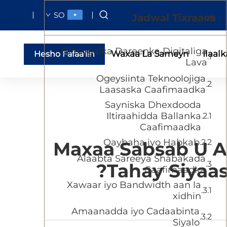
SO
Jadwal Tixraaca
Bilowgalka Dareenka Digitaliga
Waxaa La Sameyn
Ilaalk
Hesho Fafaa'iin
Lava
Ogeysiinta Teknoolojiga
Laasaska Caafimaadka
Sayniska Dhexdooda
Iltiraahidda Ballanka
Caafimaadka
Qaybaha iyo Habkab
Maxaa Sabsab U A
Alaabta Sareeya Shabakada
Tahay Siyaa
Caafimaadka
Xawaar iyo Bandwidth aan la
xidhin
Amaanadda iyo Cadaabinta
Siyalo