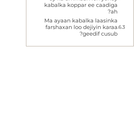
kabalka koppar ee caadiga
ah?
Ma ayaan kabalka laasinka
farshaxan loo dejiyin karaa
geedif cusub?