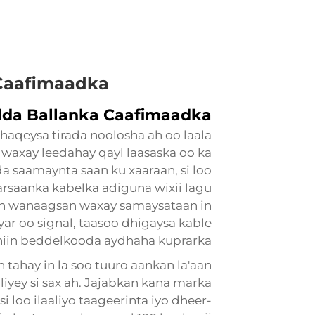
 Caafimaadka
idda Ballanka Caafimaadka
haqeysa tirada noolosha ah oo laala
waxay leedahay qayl laasaska oo ka
ada saamaynta saan ku xaaraan, si loo
arsaanka kabelka adiguna wixii lagu
an wanaagsan waxay samaysataan in
yar oo signal, taasoo dhigaysa
kable
hiin beddelkooda aydhaha kuprarka
 tahay in la soo tuuro aankan la'aan
aliyey si sax ah. Jajabkan kana marka
 loo ilaaliyo taageerinta iyo dheer-