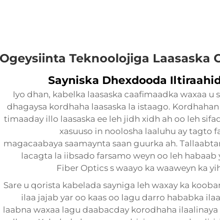
Ogeysiinta Teknoolojiga Laasaska
Sayniska Dhexdooda Iltiraah
Iyo dhan, kabelka laasaska caafimaadka waxaa u s
dhagaysa kordhaha laasaska la istaago. Kordhahan 
timaaday illo laasaska ee leh jidh xidh ah oo leh sif
xasuuso in noolosha laaluhu ay tagto f
magacaabaya saamaynta saan guurka ah. Tallaabt
lacagta la iibsado farsamo weyn oo leh habaab 
Fiber Optics
s waayo ka waaweyn ka yi
Sare u qorista kabelada sayniga leh waxay ka kooban
ilaa jajab yar oo kaas oo lagu darro hababka ila
laabna waxaa lagu daabacday korodhaha ilaalinaya si