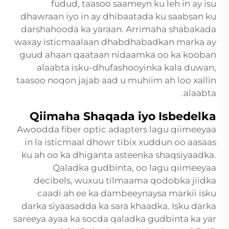
fudud, taasoo saameyn ku leh in ay isu
dhawraan iyo in ay dhibaatada ku saabsan ku
darshahooda ka yaraan. Arrimaha shabakada
waxay isticmaalaan dhabdhabadkan marka ay
guud ahaan qaataan nidaamka oo ka kooban
alaabta isku-dhufashooyinka kala duwan,
taasoo noqon jajab aad u muhiim ah loo xallin
alaabta.
Qiimaha Shaqada iyo Isbedelka
Awoodda
fiber optic adapters
lagu qiimeeyaa
in la isticmaal dhowr tibix xuddun oo aasaas
ku ah oo ka dhiganta asteenka shaqsiyaadka.
Qaladka gudbinta, oo lagu qiimeeyaa
decibels, wuxuu tilmaama qodobka jiidka
caadi ah ee ka dambeeynaysa markii isku
darka siyaasadda ka sara khaadka. Isku darka
sareeya ayaa ka socda qaladka gudbinta ka yar