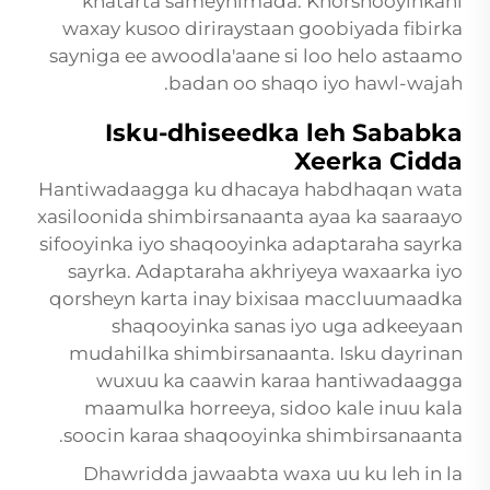
khatarta sameynimada. Khorshooyinkani
waxay kusoo diriraystaan goobiyada fibirka
sayniga ee awoodla'aane si loo helo astaamo
badan oo shaqo iyo hawl-wajah.
Isku-dhiseedka leh Sababka
Xeerka Cidda
Hantiwadaagga ku dhacaya habdhaqan wata
xasiloonida shimbirsanaanta ayaa ka saaraayo
sifooyinka iyo shaqooyinka adaptaraha sayrka
sayrka. Adaptaraha akhriyeya waxaarka iyo
qorsheyn karta inay bixisaa maccluumaadka
shaqooyinka sanas iyo uga adkeeyaan
mudahilka shimbirsanaanta. Isku dayrinan
wuxuu ka caawin karaa hantiwadaagga
maamulka horreeya, sidoo kale inuu kala
soocin karaa shaqooyinka shimbirsanaanta.
Dhawridda jawaabta waxa uu ku leh in la