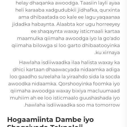
helay dhaqanka awoodga. Taasiin layli ayaa
heli karaaba xadgudubkii jidhafka, qurxinta
ama dhibaatada oo kale ee lagu yaqaanaa
jidadka habaynta. Alaabta kor ugu horreeyey
ee shaqaynta waxay isticmaali kartaa
maamulka qiimaha awoodga iyo la go'ado
qiimaha bilowga si loo garto dhibaatooyinka
ku xirnaya.
Hawlaha isdiiwaadka ilaa halista waxay ka
dhici kartaan dhaawacyada nidaamka adiga
loo gaadho su'eelaha la yiraahdo sida la socda
awoodka nidaamka. Qorshooyinka foomka iyo
qiimaha awoodga waxay bixiya macluumaad
muhiim ah ee loo isticmaalo guushashada iyo
hawlaha isdiiwaadka soo ma tomorrow.
Hogaamiinta Dambe iyo