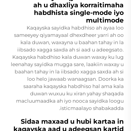
ah u dhaxliya korraitimaha
habdhista single-mode iyo
multimode
Kaqayska sayidka habdhiso ah ayaa loo
sameeyey qiyamayaal dhexdheer yarri ah oo
kala duwan, waxayna u baahan tahay in la
iibsado xagga saxda ah si aad u adeegsato.
Kaqayska habdhiso kala duwan waxay ku lug
leenahay sayidka mugga sare, laakiin waxay u
baahan tahay in la iibsado xagga saxda ah si
loo helo jawaab wanaagsan. Doorka ka
saaraha kaqayska habdhiso hal ama kala
duwan wuxuu ku xiran yahay shaqada
macluumaadka ah iyo nooca sayidka loogu
isticmaalayo shabakadda.
Sidaa maxaad u hubi kartaa in
kaqayska aad u adeegsan kartid