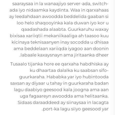
saaraysaa in la wanaajiyo server-ada, switch-
ada iyo nidaamka kaydinta. Waa in qarxahaas
ay leedahdaan awoodda beddelida gaaban si
loo helo shaqooyinka kala duwan iyo kor u
qaadashada alaabta. Guurkaruhu waxay
bixisaa xariiqtii mekaniikaaliga ah taasoo kuu
kicinaya teknisaanyen inay socodda u dhisaa
ama beddelaan xariiqda iyagoo aan doonin
labaale kaxaysnayn ama jiritaanka dheer.
Tusaalo tijanka hore ee qarxaha habdhiska ay
ku dhaartaa dalalka ku saabsan sifo-
guurkaraha. Hababka yar iyo hubintooda
saxsan ay diyaar u tahay in guurkaraha badan
lagu daabiyo geesood kala joogna ama aan
uga fagaareyn awoodda ama helitaanka.
Sidaas daraaddeed ay siinaysaa in lacagta
port-ka lagu siiyo geesood yar.