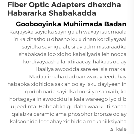
Fiber Optic Adapters dhexdha
Habararka Shabakadda
Goobooyinka Muhiimada Badan
Kaqayska sayidka sayniga ah waxay isticmaala
in ka dhasho u dhasho ku xidhan kordiyayaal
sayidka sayniga ah, si ay administaraadka
shabakada loo xidho kabeliyada leh nooca
kordiyayaasha la ixtiraacay, halkaas oo ay
ilaaliya awoodda sare ee isla marka.
Madaalimaha dadban waxay leedahay
hababka xidhidda sax ah oo ay isku dayiyeen in
qodobbada sayidka loo siiyo saaxaib, ka
hortagaya in awooddu la kala wareego iyo dib
u jeedinta. Habdabka gudaha waa ku tiisanaa
qalabka ceramic ama phosphor bronze oo ay
kalsoonida leedahay xidhidda mekaniiksiyaha
si kale.