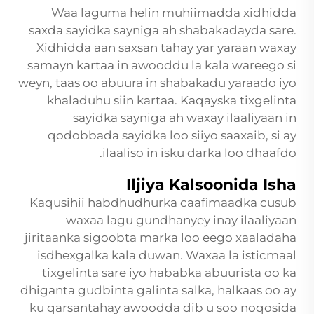
Waa laguma helin muhiimadda xidhidda
saxda sayidka sayniga ah shabakadayda sare.
Xidhidda aan saxsan tahay yar yaraan waxay
samayn kartaa in awooddu la kala wareego si
weyn, taas oo abuura in shabakadu yaraado iyo
khaladuhu siin kartaa. Kaqayska tixgelinta
sayidka sayniga ah waxay ilaaliyaan in
qodobbada sayidka loo siiyo saaxaib, si ay
ilaaliso in isku darka loo dhaafdo.
Iljiya Kalsoonida Isha
Kaqusihii habdhudhurka caafimaadka cusub
waxaa lagu gundhanyey inay ilaaliyaan
jiritaanka sigoobta marka loo eego xaaladaha
isdhexgalka kala duwan. Waxaa la isticmaal
tixgelinta sare iyo hababka abuurista oo ka
dhiganta gudbinta galinta salka, halkaas oo ay
ku qarsantahay awoodda dib u soo noqosida