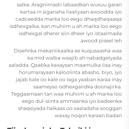
salka. Aragnimadii labaadkan wuxuu garan
kartaa in siganaha ilaaliyaan awoodda iyo
cadceedda marka loo eego dhaqdhaqaaqa
isdhexgalka, kan muhiim u ah marka loo eego
isdhexgal dherer siin dheer iyo istaalmada
awood piseel leh.
Diseñnka mekaniikaalka ee kuqusaasha waa
ka mid walba waajib ah nabadgelyada
aaladda. Qaabka kaxaysan maamulka ilaa inay
horumarayaan kaloolinta abasho, biyo, iyo
jajab kale oo kale oo laga yaaban karaa inay
saameyso isdhexgalidka doonajirka.
Teggaamaan tan waa muhiim u ah marka loo
eego dul-siinta ammaanka iyo badeenka
shaqsiyada halkaas oo xaaladaha xooggan
waxay noqon karaan badan.