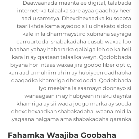
Daawaanada maanta ee digital, talabada
internet-ka talaalka sare ayaa gaadhay heer
aad u sarreeya. Dhexdhexaadka ku socota
taariikhda kama ayadoo sii u dhakato sidoo
kale in la dhammaystiro xubnaha sayniga
carruurtoda, shabakadaha cusub waxaa loo
baahan yahay habararka qalbiga leh oo ka heli
kara in ay qaataan talaalka weyn. Qodobbada
biyaha hor intaas waxaa jira goobo fiber optic,
kan aad u muhiim ah in ay hubiyeen dadhabka
daaqadka khamriga dhexdooda. Qodobbada
iyo meelaha la saamayn doonayo si
wanaagsan in ay hubiyeen in isku daynta
khamriga ay sii wada joogo marka ay socda
dhexdhexaadkan shabakadaha, waana mid la
yaqaana halgama ama shabakadaha qaranka.
Fahamka Waajiba Goobaha