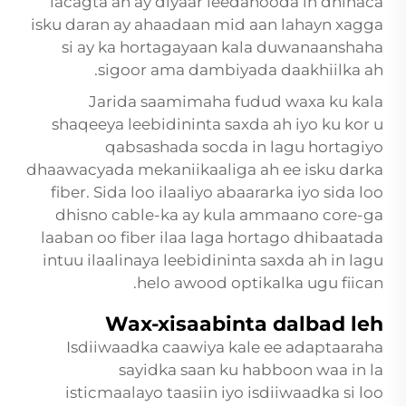
lacagta ah ay diyaar leedahooda in dhinaca
isku daran ay ahaadaan mid aan lahayn xagga
si ay ka hortagayaan kala duwanaanshaha
sigoor ama dambiyada daakhiilka ah.
Jarida saamimaha fudud waxa ku kala
shaqeeya leebidininta saxda ah iyo ku kor u
qabsashada socda in lagu hortagiyo
dhaawacyada mekaniikaaliga ah ee isku darka
fiber. Sida loo ilaaliyo abaararka iyo sida loo
dhisno cable-ka ay kula ammaano core-ga
laaban oo fiber ilaa laga hortago dhibaatada
intuu ilaalinaya leebidininta saxda ah in lagu
helo awood optikalka ugu fiican.
Wax-xisaabinta dalbad leh
Isdiiwaadka caawiya kale ee adaptaaraha
sayidka saan ku habboon waa in la
isticmaalayo taasiin iyo isdiiwaadka si loo