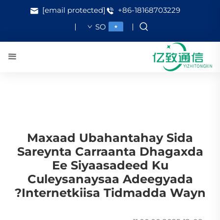
[email protected]
+86-18168703229
SO
Maxaad Ubahantahay Sida
Sareynta Carraanta Dhagaxda
Ee Siyaasadeed Ku
Culeysanaysaa Adeegyada
Internetkiisa Tidmadda Wayn?