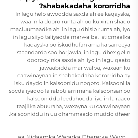
shabakadaha kororridha?
In lagu helo awoodda saxda ah ee kaqayska,
waa in la dooro runta ah oo ku xiran shaqo
macluumaadka ah, in lagu dhislo runta ah, iyo
in lagu siiyo taliyadda marwalba. Isticmaalka
kaqayska oo iskudhufan ama ka sarreeya
staandarda soo horjawla, in lagu dhex gelin
doorooyinka saxda ah, iyo in lagu qaato
jawaabidda mar walba, waxaan ku
caawinaynaa in shabakadaha kororridha ay
isku daydo in kalsoonidu noqoto. Kalsooni la
socda iyadoo la raboti arrimaha kalsoonsan oo
kalsooniddu leedahooda, iyo in la raaco
taajilka abuuraha, waxayna ku caawinayaan
kalsooniddu in uu dhammaado muddo dheer.
Sida Sareynta Carraanta Dhagaxda Ee Siyaasadeed Ku Culeysanaysaa Nidaamka Wararka Dhererka Wayn?