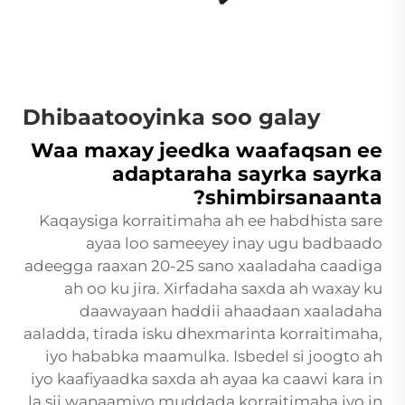
Dhibaatooyinka soo galay
Waa maxay jeedka waafaqsan ee
adaptaraha sayrka sayrka
shimbirsanaanta?
Kaqaysiga korraitimaha ah ee habdhista sare
ayaa loo sameeyey inay ugu badbaado
adeegga raaxan 20-25 sano xaaladaha caadiga
ah oo ku jira. Xirfadaha saxda ah waxay ku
daawayaan haddii ahaadaan xaaladaha
aaladda, tirada isku dhexmarinta korraitimaha,
iyo hababka maamulka. Isbedel si joogto ah
iyo kaafiyaadka saxda ah ayaa ka caawi kara in
la sii wanaamiyo muddada korraitimaha iyo in