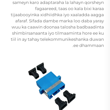
sameyn karo adaptaraha la lahayn qorsheyn
fagaareed, taas oo kala bixi karaa
tijaabooyinka xidhiidhka iyo xaaladda aagga
afaraf. Sifada dambe marka loo daba yaray
wuu ka caawin doonaa talosha badbaadinta
shimbirsanaanta iyo tilmaaminta hore ee ku
tiil in ay tahay telekommunikeshanka duwan
ee dhammaan.