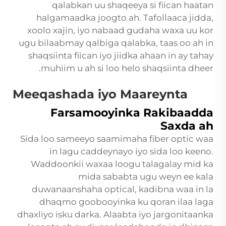
qalabkan uu shaqeeya si fiican haatan
halgamaadka joogto ah. Tafollaaca jidda,
xoolo xajin, iyo nabaad gudaha waxa uu kor
ugu bilaabmay qalbiga qalabka, taas oo ah in
shaqsiinta fiican iyo jiidka ahaan in ay tahay
muhiim u ah si loo helo shaqsiinta dheer.
Meeqashada iyo Maareynta
Farsamooyinka Rakibaadda
Saxda ah
Sida loo sameeyo saamimaha fiber optic waa
in lagu caddeynayo iyo sida loo keeno.
Waddoonkii waxaa loogu talagalay mid ka
mida sababta ugu weyn ee kala
duwanaanshaha optical, kadibna waa in la
dhaqmo goobooyinka ku qoran ilaa laga
dhaxliyo isku darka. Alaabta iyo jargonitaanka