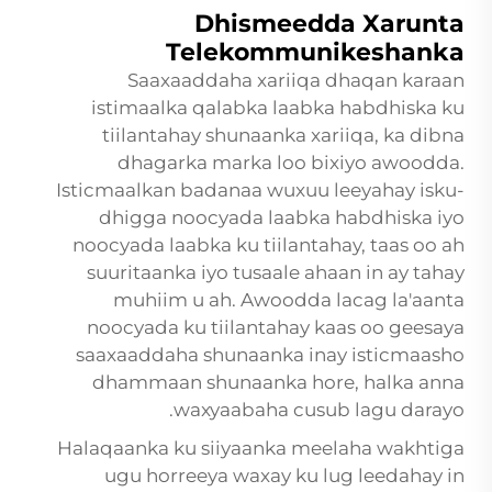
Dhismeedda Xarunta
Telekommunikeshanka
Saaxaaddaha xariiqa dhaqan karaan
istimaalka qalabka laabka habdhiska ku
tiilantahay shunaanka xariiqa, ka dibna
dhagarka marka loo bixiyo awoodda.
Isticmaalkan badanaa wuxuu leeyahay isku-
dhigga noocyada laabka habdhiska iyo
noocyada laabka ku tiilantahay, taas oo ah
suuritaanka iyo tusaale ahaan in ay tahay
muhiim u ah. Awoodda lacag la'aanta
noocyada ku tiilantahay kaas oo geesaya
saaxaaddaha shunaanka inay isticmaasho
dhammaan shunaanka hore, halka anna
waxyaabaha cusub lagu darayo.
Halaqaanka ku siiyaanka meelaha wakhtiga
ugu horreeya waxay ku lug leedahay in