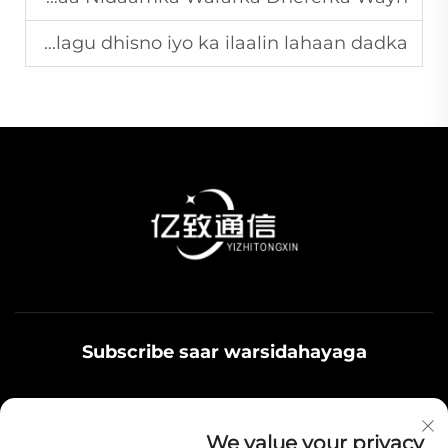
Sidaasoo fiber optic adapters ayey kala badan kartaa lagu dhisno iyo ka ilaalin lahaan dadka?
Subscribe saar warsidahayaga
Qoys noolaadaadu waxaa u adeegsamaa xiriirka
We value your privacy
badbaadada ku jira, fikrad iyo hantiyaasha teamiga sida.