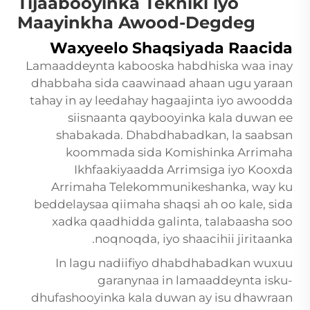
Tijaabooyinka Tekniki iyo
Maayinkha Awood-Degdeg
Waxyeelo Shaqsiyada Raacida
Lamaaddeynta kabooska habdhiska waa inay
dhabbaha sida caawinaad ahaan ugu yaraan
tahay in ay leedahay hagaajinta iyo awoodda
siisnaanta qaybooyinka kala duwan ee
shabakada. Dhabdhabadkan, la saabsan
koommada sida Komishinka Arrimaha
Ikhfaakiyaadda Arrimsiga iyo Kooxda
Arrimaha Telekommunikeshanka, way ku
beddelaysaa qiimaha shaqsi ah oo kale, sida
xadka qaadhidda galinta, talabaasha soo
noqnoqda, iyo shaacihii jiritaanka.
In lagu nadiifiyo dhabdhabadkan wuxuu
garanynaa in lamaaddeynta isku-
dhufashooyinka kala duwan ay isu dhawraan