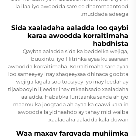
la ilaaliyo awoodda sare ee dhammaantood
muddada adeega.
Sida xaaladaha aaladda loo qaybi
karaa awoodda korraitimaha
habdhista
Qaybta aaladda sida ka beddelka wejiga,
buuxintu, iyo filitrinka ayaa ku saaraan
awoodda korraitimaha. Korraitimaha sare ayaa
loo sameeyey inay shaqeeysaa dhinaca goobta
wejiga lagala soo toosiyey iyo inay leedahay
tijaabooyin iljeedar inay rakaabsado xaaladaha
aaladda. Hababka furitaanka saxda ah iyo
maamulka joogtada ah ayaa ka caawi kara in
awoodda la yidhaahdo ay tahay mid walba
xaaladaha aaladda kala duwan.
Waa maxay farqyada muhiimka