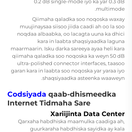
0.2 dB single-mode iyo ka yar 0.3 dB
multimode.
Qiimaha qaladka soo noqoska waxay
muujinaysaa siisoo jiida caadi ah oo la soo
noqdaa albaabka, oo lacagta uuna ka dhici
kara in laabta shaqsiyaadka laguna
maarmaarin. Isku darka sareeya ayaa heli kara
qiimaha qaladka soo noqoska ka weyn 50 dB
ultra-polished connector interfaces, taasoo
garan kara in laabta soo noqoska yar yaraa iyo
shaqsiyaadka asteenka waaweyn.
Codsiyada
qaab-dhismeedka
Internet Tidmaha Sare
Xariijinta Data Center
Qarxaha habdhiska maamulka caadiga ah,
guurkaraha habdhiska sayidka ay kala