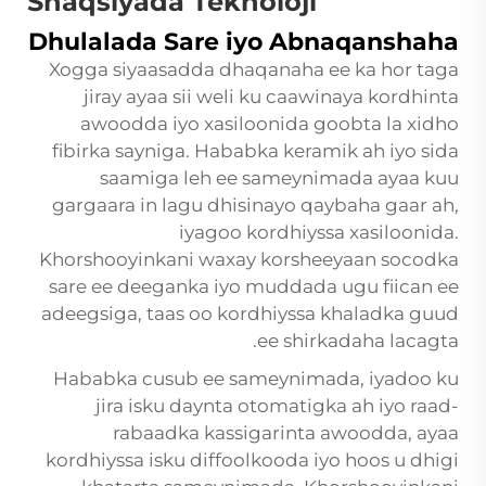
Shaqsiyada Teknoloji
Dhulalada Sare iyo Abnaqanshaha
Xogga siyaasadda dhaqanaha ee ka hor taga
jiray ayaa sii weli ku caawinaya kordhinta
awoodda iyo xasiloonida goobta la xidho
fibirka sayniga. Hababka keramik ah iyo sida
saamiga leh ee sameynimada ayaa kuu
gargaara in lagu dhisinayo qaybaha gaar ah,
iyagoo kordhiyssa xasiloonida.
Khorshooyinkani waxay korsheeyaan socodka
sare ee deeganka iyo muddada ugu fiican ee
adeegsiga, taas oo kordhiyssa khaladka guud
ee shirkadaha lacagta.
Hababka cusub ee sameynimada, iyadoo ku
jira isku daynta otomatigka ah iyo raad-
rabaadka kassigarinta awoodda, ayaa
kordhiyssa isku diffoolkooda iyo hoos u dhigi