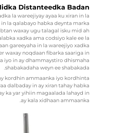
 Midka Distanteedka Badan
ka la wareejiyay ayaa ku xiran in la
y in la qalabayo habka deynta marka
aabtan waxay ugu talagal isku mid ah
qalabka xadka ama codsiyo kale ee la
aan gareeyaha in la wareejiyo xadka
er waxay noqdaan fibarka saariga in
lka iyo in ay dhammaystiro dhismaha
shabakadaha weyn ee shabakada.
xay kordhin ammaanka iyo kordhinta
a dalbaday in ay xiran tahay habka
 ka yar yihiin magaalada lahayd in
ay kala xidhaan ammaanka.