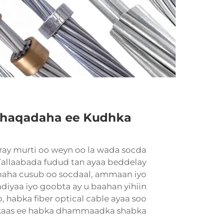
 Shaqadaha ee Kudhka
ay murti oo weyn oo la wada socda
Tallaabada fudud tan ayaa beddelay
amaha cusub oo socdaal, ammaan iyo
diyaa iyo goobta ay u baahan yihiin
, habka fiber optical cable ayaa soo
kaas ee habka dhammaadka shabka.