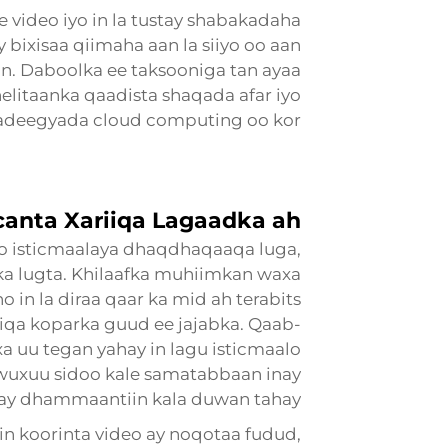
e video iyo in la tustay shabakadaha
y bixisaa qiimaha aan la siiyo oo aan
n. Daboolka ee taksooniga tan ayaa
elitaanka qaadista shaqada afar iyo
adeegyada cloud computing oo kor.
canta Xariiqa Lagaadka ah
goo isticmaalaya dhaqdhaqaaqa luga,
ka lugta. Khilaafka muhiimkan waxa
in la diraa qaar ka mid ah terabits
ariiqa koparka guud ee jajabka. Qaab-
 uu tegan yahay in lagu isticmaalo
uxuu sidoo kale samatabbaan inay
 ay dhammaantiin kala duwan tahay.
 in koorinta video ay noqotaa fudud,