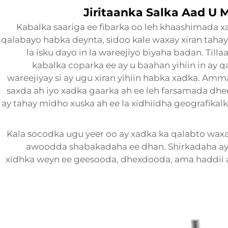
Jiritaanka Salka Aad U
Kabalka saariga ee fibarka oo leh khaashimada xad
qalabayo habka deynta, sidoo kale waxay xiran taha
la isku dayo in la wareejiyo biyaha badan. Till
kabalka coparka ee ay u baahan yihiin in ay 
wareejiyay si ay ugu xiran yihiin habka xadka. Amm
saxda ah iyo xadka gaarka ah ee leh farsamada dhe
ay tahay midho xuska ah ee la xidhiidha geografika
Kala socodka ugu yeer oo ay xadka ka qalabto wa
awoodda shabakadaha ee dhan. Shirkadaha aya
xidhka weyn ee geesooda, dhexdooda, ama haddii ay