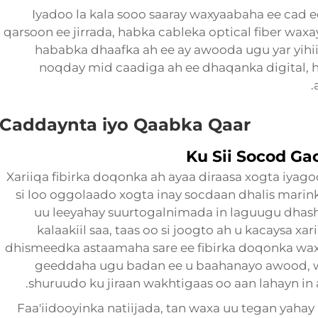
Iyadoo la kala sooo saaray waxyaabaha ee cad e
qarsoon ee jirrada, habka cableka optical fiber waxa
hababka dhaafka ah ee ay awooda ugu yar yihii
noqday mid caadiga ah ee dhaqanka digital, h
Caddaynta iyo Qaabka Qaar
Ku Sii Socod Ga
Xariiqa fibirka doqonka ah ayaa diraasa xogta iya
si loo oggolaado xogta inay socdaan dhalis marin
uu leeyahay suurtogalnimada in laguugu dhasho 
kalaakiil saa, taas oo si joogto ah u kacaysa x
dhismeedka astaamaha sare ee fibirka doqonka waxa
geeddaha ugu badan ee u baahanayo awood, w
shuruudo ku jiraan wakhtigaas oo aan lahayn in
Faa'iidooyinka natiijada, tan waxa uu tegan yahay