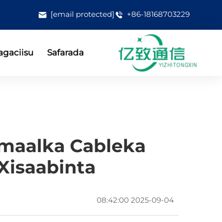
[email protected]
+86-18168703229
gaciisu
Safarada
maalka Cableka
isaabinta?
2025-09-04 08:42:00