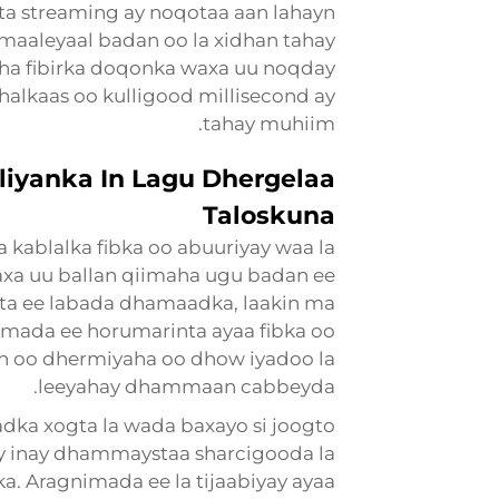
agta streaming ay noqotaa aan lahayn
cmaaleyaal badan oo la xidhan tahay
a fibirka doqonka waxa uu noqday
alkaas oo kulligood millisecond ay
tahay muhiim.
iyanka In Lagu Dhergelaa
Taloskuna
a kablalka fibka oo abuuriyay waa la
 waxa uu ballan qiimaha ugu badan ee
bta ee labada dhamaadka, laakin ma
nimada ee horumarinta ayaa fibka oo
leh oo dhermiyaha oo dhow iyadoo la
leeyahay dhammaan cabbeyda.
adka xogta la wada baxayo si joogto
ray inay dhammaystaa sharcigooda la
ka. Aragnimada ee la tijaabiyay ayaa