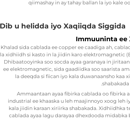
qiimashay in ay tahay ballan la iyo kale 
Dib u helidda iyo Xaqiiqda Siggida
Immuuninta ee 
Khalad sida cablada ee copper ee caadiga ah, cablad
la xidhiidh si kasto in la jiidin karo elektromagnetic (
Dhibaatooyinka soo socda ayaa garanaya in jiritaan
ee elektromagnetic, sida gaadiidka soo saarista a
la deeqda si fiican iyo kala duwanaansho kaa
shabakada 
Ammaantaan ayaa fibirka cablada oo fibirka 
industrial ee khaaska u leh maajinnoyo xoog leh iy
kala jiidin karaan xiriirka shabakada. Xidhiidhka t
cablada ayaa lagu darayaa dhexdooda midabka bixi