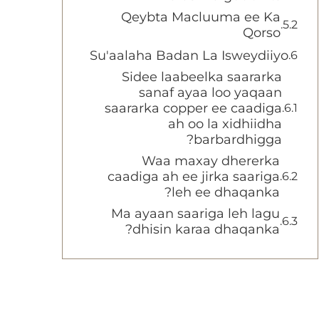
Qeybta Macluuma ee Ka
Qorso
Su'aalaha Badan La Isweydiiyo
Sidee laabeelka saararka
sanaf ayaa loo yaqaan
saararka copper ee caadiga
ah oo la xidhiidha
barbardhigga?
Waa maxay dhererka
caadiga ah ee jirka saariga
leh ee dhaqanka?
Ma ayaan saariga leh lagu
dhisin karaa dhaqanka?