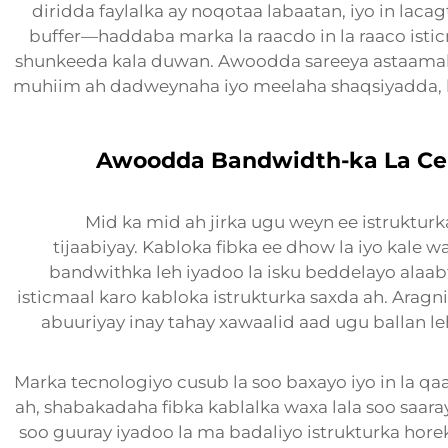
diridda faylalka ay noqotaa labaatan, iyo in lac
buffer—haddaba marka la raacdo in la raaco isti
shunkeeda kala duwan. Awoodda sareeya astaamah
muhiim ah dadweynaha iyo meelaha shaqsiyadda, h
Awoodda Bandwidth-ka La Cel
Mid ka mid ah jirka ugu weyn ee istrukturk
tijaabiyay. Kabloka fibka ee dhow la iyo kale
bandwithka leh iyadoo la isku beddelayo alaa
isticmaal karo kabloka istrukturka saxda ah. Arag
abuuriyay inay tahay xawaalid aad ugu ballan 
Marka tecnologiyo cusub la soo baxayo iyo in la qa
ah, shabakadaha fibka kablalka waxa lala soo saa
soo guuray iyadoo la ma badaliyo istrukturka hore