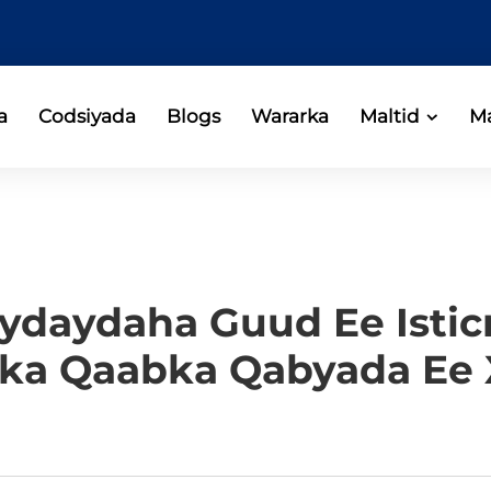
a
Codsiyada
Blogs
Wararka
Maltid
Ma
ydaydaha Guud Ee Istic
a Qaabka Qabyada Ee X