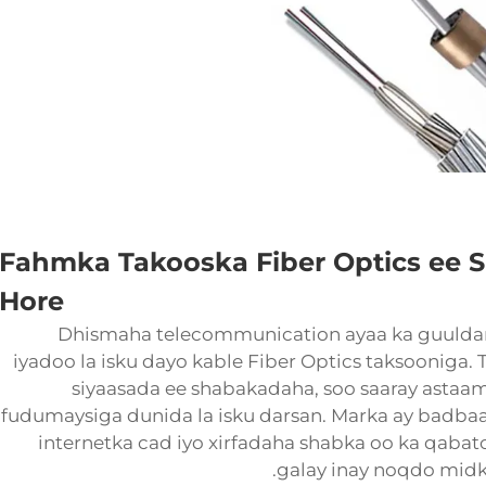
Fahmka Takooska Fiber Optics ee
Hore
Dhismaha telecommunication ayaa ka guuldar
iyadoo la isku dayo
kable Fiber Optics
taksooniga. 
siyaasada ee shabakadaha, soo saaray asta
fudumaysiga dunida la isku darsan. Marka ay badbaa
internetka cad iyo xirfadaha shabka oo ka qabato
galay inay noqdo mid