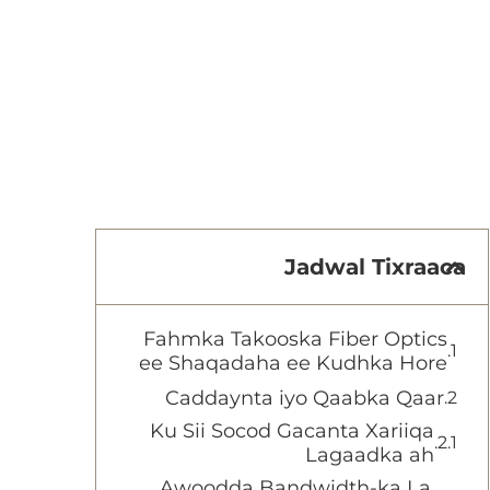
Jadwal Tixraaca
Fahmka Takooska Fiber Optics
ee Shaqadaha ee Kudhka Hore
Caddaynta iyo Qaabka Qaar
Ku Sii Socod Gacanta Xariiqa
Lagaadka ah
Awoodda Bandwidth-ka La