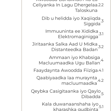
Celiyanka In Lagu Dhergelaa
Taloskuna
Dib u helidda iyo Xaqiiqda
Siggida
Immuuninta ee Xididka
Elektromaginigga
Jiritaanka Salka Aad U Midka
Distanteedka Badan
Ammaan iyo Khabsiga
Macluumaadka Ugu Ballan
Faaydaynta Awoodda Fiiziga
Qaabiyaadka laa muraynta
macluumaadka
Qeybka Casigitaanka iyo Qaylo
Dibadda
Kala duwanaanshaha iyo
kharashka gudbinta