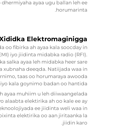
oo dhermiyaha ayaa ugu ballan leh ee
horumarinta.
Xididka Elektromaginigga
a oo fibirka ah ayaa kala soocday in
EMI) iyo jiidinta midabka radio (RFI).
ka salka ayaa leh midabka heer sare
ma xubnaha deeqda. Natiijada waa in
 xirnimo, taas oo horumaraya awooda
iyo kala goynimo badan oo hantida.
ah ayaa muhiim u leh diiwaangelada
o alaabta elektirika ah oo kale ee ay
eknoolojiyada ee jiidinta weli waa in
nta elektirika oo aan jiritaanka la
jiidin karo.