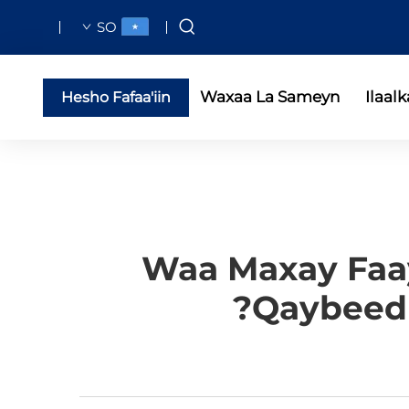
SO
Waxaa La Sameyn
Ilaalk
Hesho Fafaa'iin
Waa Maxay Faa
Qaybeedk