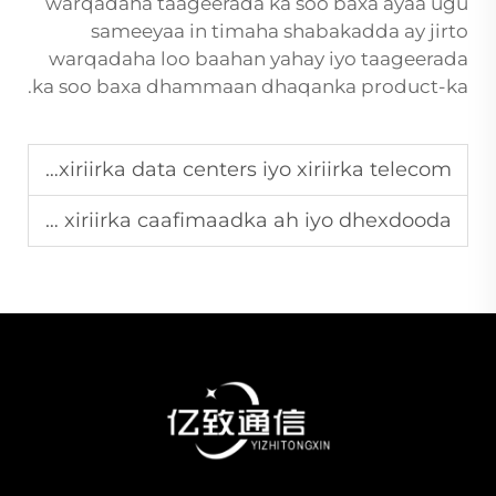
warqadaha taageerada ka soo baxa ayaa ugu
sameeyaa in timaha shabakadda ay jirto
warqadaha loo baahan yahay iyo taageerada
ka soo baxa dhammaan dhaqanka product-ka.
Sidaad SFP Modules ku caawin kartaan inay ku guulaysato xiriirka data centers iyo xiriirka telecom?
Waa maxay sababta ugu muhiimsan ee SFP modules oo leh jeer ka badan oo la isticmaalo si loo dhisayo xiriirka caafimaadka ah iyo dhexdooda?