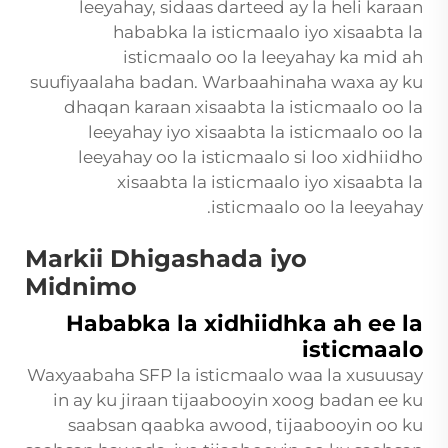
leeyahay, sidaas darteed ay la heli karaan
hababka la isticmaalo iyo xisaabta la
isticmaalo oo la leeyahay ka mid ah
suufiyaalaha badan. Warbaahinaha waxa ay ku
dhaqan karaan xisaabta la isticmaalo oo la
leeyahay iyo xisaabta la isticmaalo oo la
leeyahay oo la isticmaalo si loo xidhiidho
xisaabta la isticmaalo iyo xisaabta la
isticmaalo oo la leeyahay.
Markii Dhigashada iyo
Midnimo
Hababka la xidhiidhka ah ee la
isticmaalo
Waxyaabaha SFP la isticmaalo waa la xusuusay
in ay ku jiraan tijaabooyin xoog badan ee ku
saabsan qaabka awood, tijaabooyin oo ku