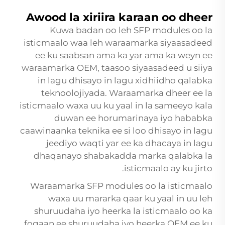
Awood la xiriira karaan oo dheer
Kuwa badan oo leh SFP modules oo la
isticmaalo waa leh waraamarka siyaasadeed
ee ku saabsan ama ka yar ama ka weyn ee
waraamarka OEM, taasoo siyaasadeed u siiya
in lagu dhisayo in lagu xidhiidho qalabka
teknoolojiyada. Waraamarka dheer ee la
isticmaalo waxa uu ku yaal in la sameeyo kala
duwan ee horumarinaya iyo hababka
caawinaanka teknika ee si loo dhisayo in lagu
jeediyo waqti yar ee ka dhacaya in lagu
dhaqanayo shabakadda marka qalabka la
isticmaalo ay ku jirto.
Waraamarka SFP modules oo la isticmaalo
waxa uu mararka qaar ku yaal in uu leh
shuruudaha iyo heerka la isticmaalo oo ka
fogaan ee shuruudaha iyo heerka OEM ee ku