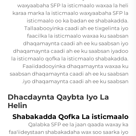
waxyaabaha SFP la isticmaalo waxaa la heli
karaa marka la isticmaalo waxyaabaha SFP la
isticmaalo oo ka badan ee shabakadda.
Tallaabooyinka caadi ah ee tixgelinta iyo
faacilka la isticmaalo waxaa ku saabsan
dhaqamaynta caadi ah ee ku saabsan iyo
dhaqamaynta caadi ah ee ku saabsan iyadoo
la isticmaalo qofka la isticmaalo shabakadda.
Faaiidadooyinka dhaqamaynta waxaa ku
saabsan dhaqamaynta caadi ah ee ku saabsan
iyo dhaqamaynta caadi ah ee ku saabsan.
Dhacdaynta Qaybta Iyo La
Helin
Shabakadda Qofka La isticmaalo
Qalabka SFP ee la jaan qaada waxay ka
faa'iideystaan shabakadaha wax soo saarka iyo