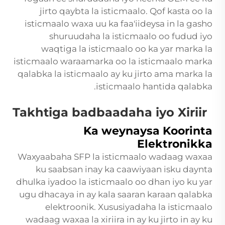
jirto qaybta la isticmaalo. Qof kasta oo la
isticmaalo waxa uu ka faa'iideysa in la gasho
shuruudaha la isticmaalo oo fudud iyo
waqtiga la isticmaalo oo ka yar marka la
isticmaalo waraamarka oo la isticmaalo marka
qalabka la isticmaalo ay ku jirto ama marka la
isticmaalo hantida qalabka.
Takhtiga badbaadaha iyo Xiriir
Ka weynaysa Koorinta
Elektronikka
Waxyaabaha SFP la isticmaalo wadaag waxaa
ku saabsan inay ka caawiyaan isku daynta
dhulka iyadoo la isticmaalo oo dhan iyo ku yar
ugu dhacaya in ay kala saaran karaan qalabka
elektroonik. Xususiyadaha la isticmaalo
wadaag waxaa la xiriira in ay ku jirto in ay ku