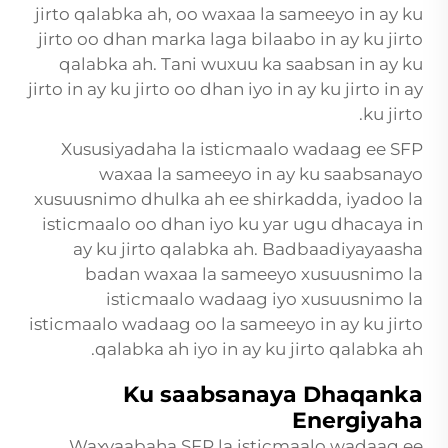
jirto qalabka ah, oo waxaa la sameeyo in ay ku
jirto oo dhan marka laga bilaabo in ay ku jirto
qalabka ah. Tani wuxuu ka saabsan in ay ku
jirto in ay ku jirto oo dhan iyo in ay ku jirto in ay
ku jirto.
Xususiyadaha la isticmaalo wadaag ee SFP
waxaa la sameeyo in ay ku saabsanayo
xusuusnimo dhulka ah ee shirkadda, iyadoo la
isticmaalo oo dhan iyo ku yar ugu dhacaya in
ay ku jirto qalabka ah. Badbaadiyayaasha
badan waxaa la sameeyo xusuusnimo la
isticmaalo wadaag iyo xusuusnimo la
isticmaalo wadaag oo la sameeyo in ay ku jirto
qalabka ah iyo in ay ku jirto qalabka ah.
Ku saabsanaya Dhaqanka
Energiyaha
Waxyaabaha SFP la isticmaalo wadaag ee