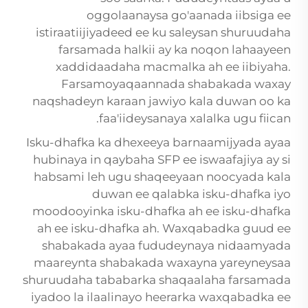
oggolaanaysa go'aanada iibsiga ee
istiraatiijiyadeed ee ku saleysan shuruudaha
farsamada halkii ay ka noqon lahaayeen
xaddidaadaha macmalka ah ee iibiyaha.
Farsamoyaqaannada shabakada waxay
naqshadeyn karaan jawiyo kala duwan oo ka
faa'iideysanaya xalalka ugu fiican.
Isku-dhafka ka dhexeeya barnaamijyada ayaa
hubinaya in qaybaha SFP ee iswaafajiya ay si
habsami leh ugu shaqeeyaan noocyada kala
duwan ee qalabka isku-dhafka iyo
moodooyinka isku-dhafka ah ee isku-dhafka
ah ee isku-dhafka ah. Waxqabadka guud ee
shabakada ayaa fududeynaya nidaamyada
maareynta shabakada waxayna yareyneysaa
shuruudaha tababarka shaqaalaha farsamada
iyadoo la ilaalinayo heerarka waxqabadka ee