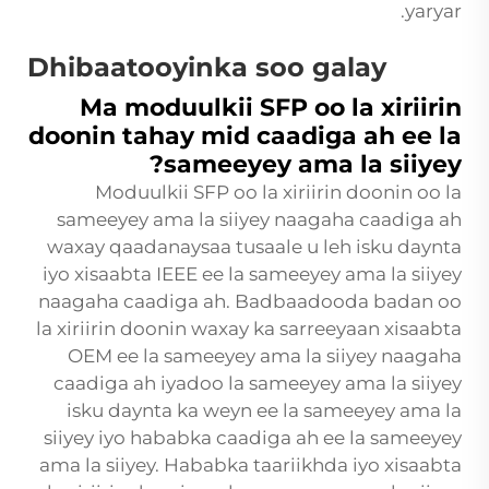
yaryar.
Dhibaatooyinka soo galay
Ma moduulkii SFP oo la xiriirin
doonin tahay mid caadiga ah ee la
sameeyey ama la siiyey?
Moduulkii SFP oo la xiriirin doonin oo la
sameeyey ama la siiyey naagaha caadiga ah
waxay qaadanaysaa tusaale u leh isku daynta
iyo xisaabta IEEE ee la sameeyey ama la siiyey
naagaha caadiga ah. Badbaadooda badan oo
la xiriirin doonin waxay ka sarreeyaan xisaabta
OEM ee la sameeyey ama la siiyey naagaha
caadiga ah iyadoo la sameeyey ama la siiyey
isku daynta ka weyn ee la sameeyey ama la
siiyey iyo hababka caadiga ah ee la sameeyey
ama la siiyey. Hababka taariikhda iyo xisaabta