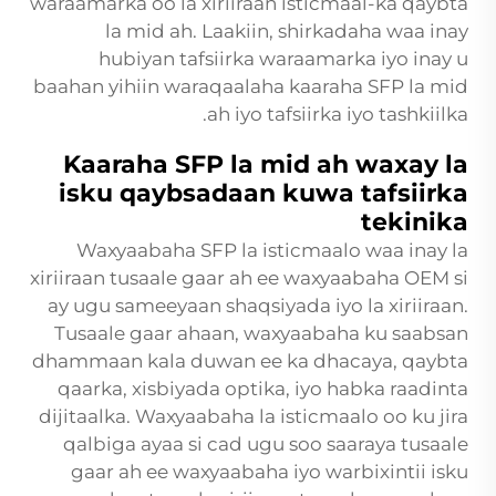
waraamarka oo la xiriiraan isticmaal-ka qaybta
la mid ah. Laakiin, shirkadaha waa inay
hubiyan tafsiirka waraamarka iyo inay u
baahan yihiin waraqaalaha kaaraha SFP la mid
ah iyo tafsiirka iyo tashkiilka.
Kaaraha SFP la mid ah waxay la
isku qaybsadaan kuwa tafsiirka
tekinika
Waxyaabaha SFP la isticmaalo waa inay la
xiriiraan tusaale gaar ah ee waxyaabaha OEM si
ay ugu sameeyaan shaqsiyada iyo la xiriiraan.
Tusaale gaar ahaan, waxyaabaha ku saabsan
dhammaan kala duwan ee ka dhacaya, qaybta
qaarka, xisbiyada optika, iyo habka raadinta
dijitaalka. Waxyaabaha la isticmaalo oo ku jira
qalbiga ayaa si cad ugu soo saaraya tusaale
gaar ah ee waxyaabaha iyo warbixintii isku