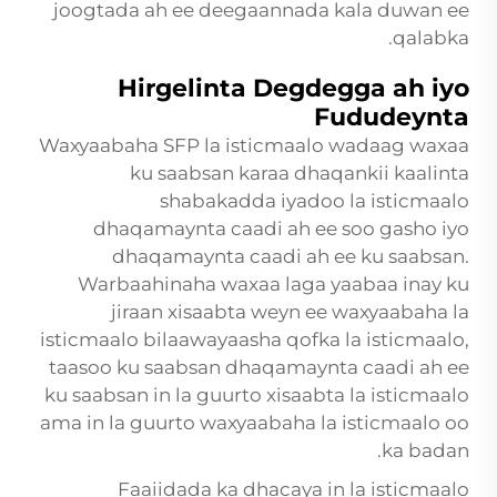
joogtada ah ee deegaannada kala duwan ee
qalabka.
Hirgelinta Degdegga ah iyo
Fududeynta
Waxyaabaha SFP la isticmaalo wadaag waxaa
ku saabsan karaa dhaqankii kaalinta
shabakadda iyadoo la isticmaalo
dhaqamaynta caadi ah ee soo gasho iyo
dhaqamaynta caadi ah ee ku saabsan.
Warbaahinaha waxaa laga yaabaa inay ku
jiraan xisaabta weyn ee waxyaabaha la
isticmaalo bilaawayaasha qofka la isticmaalo,
taasoo ku saabsan dhaqamaynta caadi ah ee
ku saabsan in la guurto xisaabta la isticmaalo
ama in la guurto waxyaabaha la isticmaalo oo
ka badan.
Faaiidada ka dhacaya in la isticmaalo