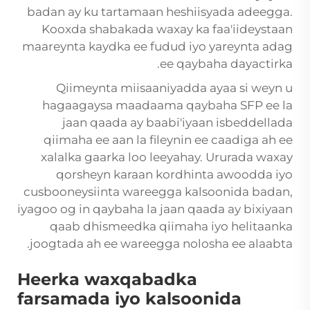
badan ay ku tartamaan heshiisyada adeegga.
Kooxda shabakada waxay ka faa'iideystaan
maareynta kaydka ee fudud iyo yareynta adag
ee qaybaha dayactirka.
Qiimeynta miisaaniyadda ayaa si weyn u
hagaagaysa maadaama qaybaha SFP ee la
jaan qaada ay baabi'iyaan isbeddellada
qiimaha ee aan la fileynin ee caadiga ah ee
xalalka gaarka loo leeyahay. Ururada waxay
qorsheyn karaan kordhinta awoodda iyo
cusbooneysiinta wareegga kalsoonida badan,
iyagoo og in qaybaha la jaan qaada ay bixiyaan
qaab dhismeedka qiimaha iyo helitaanka
joogtada ah ee wareegga nolosha ee alaabta.
Heerka waxqabadka
farsamada iyo kalsoonida