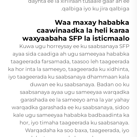
daynta ee la xiriiraan tusaale gaar ah ee
qalbiga iyo ku jira qalbiga.
Waa maxay hababka
caawinaadka la heli karaa
waxyaabaha SFP la isticmaalo
Kuwa ugu horreysay ee ku saabsanaya SFP
ayaa sida caadiga ah ugu sameeyaa hababka
taageerada farsamada, taasoo leh taageerada
ka hor inta la sameeyo, taageerada ku xidhinta,
iyo taageerada ku saabsanaya dhammaan kala
duwan ee ku saabsanaya. Badan oo ku
saabsanaya ayaa ugu sameeyaa warqadka
garashada ee la sameeyo ama la yar yahay
warqadka garashada ee ku saabsanaya, sidoo
kale ugu sameeyaa hababka badbaadinta ka
hor, iyo timaha taageerada ku saabsanaya.
Warqadaha ka soo baxa, taageerada, iyo