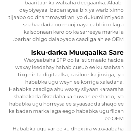
baaritaanka walxaha deegaanka. Alaab-
qeybiyeyaal badan ayaa bixiya warbixinno
tijaabo oo dhammaystiran iyo dukumiintiyada
shahaadada oo muujinaya cabbirro lagu
kalsoonaan karo oo ka sarreeya marka la
barbar dhigo dalabyada caadiga ah ee OEM.
Isku-darka Muuqaalka Sare
Waxyaabaha SFP oo la isticmaalo hadda
waxay leedahay habab cusub ee ku saabsan
tixgelinta digitaalka, xasiloonka jinsiga, iyo
hababka ugu weyn ee korriga xaladaha.
Hababka caadiga ahu waxay siiyaan karaaraha
shabakada fikradaha ka duwan ee shaqo, iyo
hababka ugu horreysa ee siyaasadda shaqo ee
ka badan marka laga eego hababka ugu fiican
ee OEM.
Hababka ugu yar ee ku dhex jira waxyaabaha