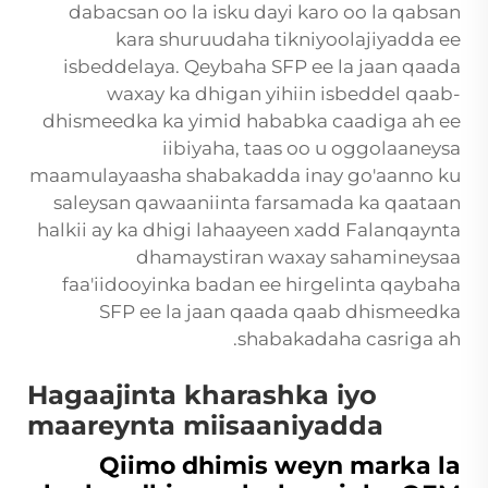
dabacsan oo la isku dayi karo oo la qabsan
kara shuruudaha tikniyoolajiyadda ee
isbeddelaya. Qeybaha SFP ee la jaan qaada
waxay ka dhigan yihiin isbeddel qaab-
dhismeedka ka yimid hababka caadiga ah ee
iibiyaha, taas oo u oggolaaneysa
maamulayaasha shabakadda inay go'aanno ku
saleysan qawaaniinta farsamada ka qaataan
halkii ay ka dhigi lahaayeen xadd Falanqaynta
dhamaystiran waxay sahamineysaa
faa'iidooyinka badan ee hirgelinta qaybaha
SFP ee la jaan qaada qaab dhismeedka
shabakadaha casriga ah.
Hagaajinta kharashka iyo
maareynta miisaaniyadda
Qiimo dhimis weyn marka la