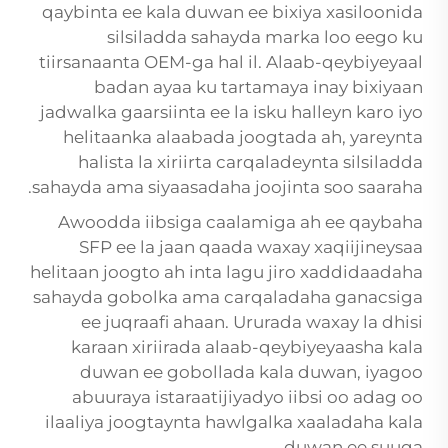
qaybinta ee kala duwan ee bixiya xasiloonida
silsiladda sahayda marka loo eego ku
tiirsanaanta OEM-ga hal il. Alaab-qeybiyeyaal
badan ayaa ku tartamaya inay bixiyaan
jadwalka gaarsiinta ee la isku halleyn karo iyo
helitaanka alaabada joogtada ah, yareynta
halista la xiriirta carqaladeynta silsiladda
sahayda ama siyaasadaha joojinta soo saaraha.
Awoodda iibsiga caalamiga ah ee qaybaha
SFP ee la jaan qaada waxay xaqiijineysaa
helitaan joogto ah inta lagu jiro xaddidaadaha
sahayda gobolka ama carqaladaha ganacsiga
ee juqraafi ahaan. Ururada waxay la dhisi
karaan xiriirada alaab-qeybiyeyaasha kala
duwan ee gobollada kala duwan, iyagoo
abuuraya istaraatijiyadyo iibsi oo adag oo
ilaaliya joogtaynta hawlgalka xaaladaha kala
duwan ee suuqa.