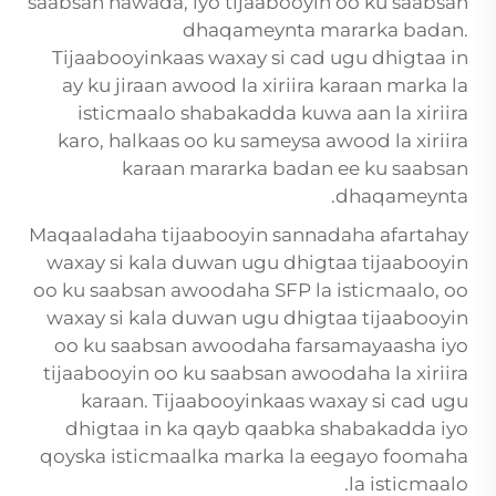
saabsan hawada, iyo tijaabooyin oo ku saabsan
dhaqameynta mararka badan.
Tijaabooyinkaas waxay si cad ugu dhigtaa in
ay ku jiraan awood la xiriira karaan marka la
isticmaalo shabakadda kuwa aan la xiriira
karo, halkaas oo ku sameysa awood la xiriira
karaan mararka badan ee ku saabsan
dhaqameynta.
Maqaaladaha tijaabooyin sannadaha afartahay
waxay si kala duwan ugu dhigtaa tijaabooyin
oo ku saabsan awoodaha SFP la isticmaalo, oo
waxay si kala duwan ugu dhigtaa tijaabooyin
oo ku saabsan awoodaha farsamayaasha iyo
tijaabooyin oo ku saabsan awoodaha la xiriira
karaan. Tijaabooyinkaas waxay si cad ugu
dhigtaa in ka qayb qaabka shabakadda iyo
qoyska isticmaalka marka la eegayo foomaha
la isticmaalo.