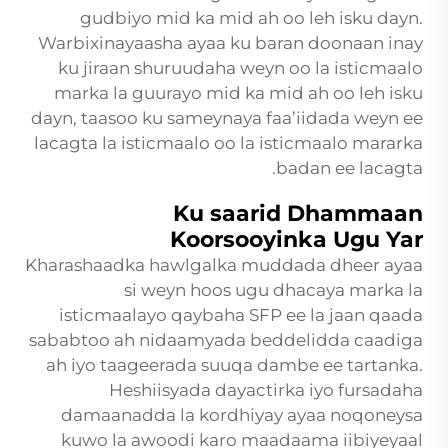
gudbiyo mid ka mid ah oo leh isku dayn.
Warbixinayaasha ayaa ku baran doonaan inay
ku jiraan shuruudaha weyn oo la isticmaalo
marka la guurayo mid ka mid ah oo leh isku
dayn, taasoo ku sameynaya faa’iidada weyn ee
lacagta la isticmaalo oo la isticmaalo mararka
badan ee lacagta.
Ku saarid Dhammaan
Koorsooyinka Ugu Yar
Kharashaadka hawlgalka muddada dheer ayaa
si weyn hoos ugu dhacaya marka la
isticmaalayo qaybaha SFP ee la jaan qaada
sababtoo ah nidaamyada beddelidda caadiga
ah iyo taageerada suuqa dambe ee tartanka.
Heshiisyada dayactirka iyo fursadaha
damaanadda la kordhiyay ayaa noqoneysa
kuwo la awoodi karo maadaama iibiyeyaal