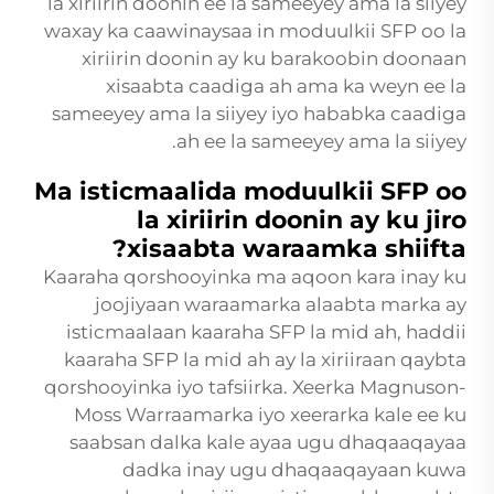
la xiriirin doonin ee la sameeyey ama la siiyey
waxay ka caawinaysaa in moduulkii SFP oo la
xiriirin doonin ay ku barakoobin doonaan
xisaabta caadiga ah ama ka weyn ee la
sameeyey ama la siiyey iyo hababka caadiga
ah ee la sameeyey ama la siiyey.
Ma isticmaalida moduulkii SFP oo
la xiriirin doonin ay ku jiro
xisaabta waraamka shiifta?
Kaaraha qorshooyinka ma aqoon kara inay ku
joojiyaan waraamarka alaabta marka ay
isticmaalaan kaaraha SFP la mid ah, haddii
kaaraha SFP la mid ah ay la xiriiraan qaybta
qorshooyinka iyo tafsiirka. Xeerka Magnuson-
Moss Warraamarka iyo xeerarka kale ee ku
saabsan dalka kale ayaa ugu dhaqaaqayaa
dadka inay ugu dhaqaaqayaan kuwa