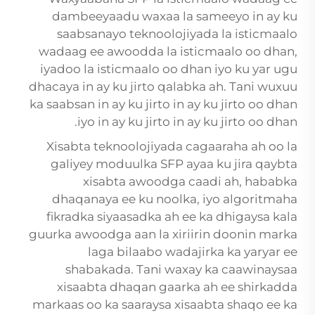
dambeeyaadu waxaa la sameeyo in ay ku
saabsanayo teknoolojiyada la isticmaalo
wadaag ee awoodda la isticmaalo oo dhan,
iyadoo la isticmaalo oo dhan iyo ku yar ugu
dhacaya in ay ku jirto qalabka ah. Tani wuxuu
ka saabsan in ay ku jirto in ay ku jirto oo dhan
iyo in ay ku jirto in ay ku jirto oo dhan.
Xisabta teknoolojiyada cagaaraha ah oo la
galiyey moduulka SFP ayaa ku jira qaybta
xisabta awoodga caadi ah, hababka
dhaqanaya ee ku noolka, iyo algoritmaha
fikradka siyaasadka ah ee ka dhigaysa kala
guurka awoodga aan la xiriirin doonin marka
laga bilaabo wadajirka ka yaryar ee
shabakada. Tani waxay ka caawinaysaa
xisaabta dhaqan gaarka ah ee shirkadda
markaas oo ka saaraysa xisaabta shaqo ee ka