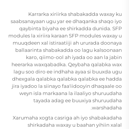
Karrarka xiriirka shabakadda waxay ku
saabsanayaan ugu yar ee dhaqanka shaqo iyo
qaybinta biyaha ee shirkadda dunida. SFP
modules la xiriira karaan
SFP modules
waxay u
muuqdeen xal istiraatiiji ah ururada doonaya
ballaarinta shabakadda oo lagu kalsoonaan
karo, qiimo-ool ah iyada oo aan la jabin
heerarka waxqabadka. Qeybaha qalabka wax
lagu soo diro ee indhaha ayaa si buuxda ugu
dhexgala qalabka qalabka qalabka ee hadda
jira iyadoo la siinayo faa'iidooyin dhaqaale oo
weyn isla markaana la ilaaliyo shuruudaha
tayada adag ee buuxiya shuruudaha
warshadaha.
Xarumaha xogta casriga ah iyo shabakadaha
shirkadaha waxay u baahan yihiin xalal