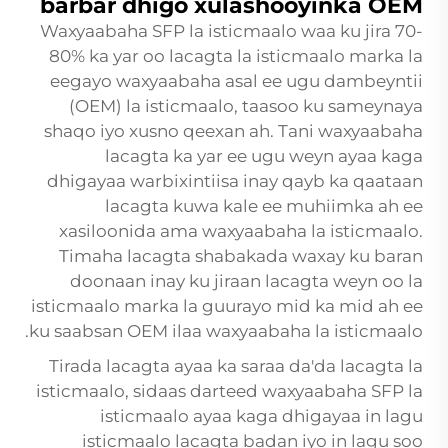
barbar dhigo xulashooyinka OEM
Waxyaabaha SFP la isticmaalo waa ku jira 70-
80% ka yar oo lacagta la isticmaalo marka la
eegayo waxyaabaha asal ee ugu dambeyntii
(OEM) la isticmaalo, taasoo ku sameynaya
shaqo iyo xusno qeexan ah. Tani waxyaabaha
lacagta ka yar ee ugu weyn ayaa kaga
dhigayaa warbixintiisa inay qayb ka qaataan
lacagta kuwa kale ee muhiimka ah ee
xasiloonida ama waxyaabaha la isticmaalo.
Timaha lacagta shabakada waxay ku baran
doonaan inay ku jiraan lacagta weyn oo la
isticmaalo marka la guurayo mid ka mid ah ee
ku saabsan OEM ilaa waxyaabaha la isticmaalo.
Tirada lacagta ayaa ka saraa da'da lacagta la
isticmaalo, sidaas darteed waxyaabaha SFP la
isticmaalo ayaa kaga dhigayaa in lagu
isticmaalo lacagta badan iyo in lagu soo