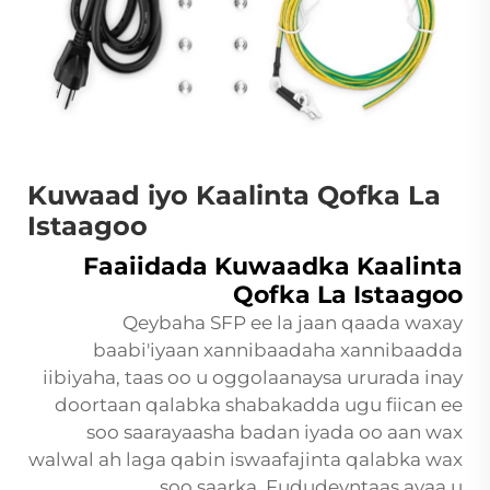
Kuwaad iyo Kaalinta Qofka La
Istaagoo
Faaiidada Kuwaadka Kaalinta
Qofka La Istaagoo
Qeybaha SFP ee la jaan qaada waxay
baabi'iyaan xannibaadaha xannibaadda
iibiyaha, taas oo u oggolaanaysa ururada inay
doortaan qalabka shabakadda ugu fiican ee
soo saarayaasha badan iyada oo aan wax
walwal ah laga qabin iswaafajinta qalabka wax
soo saarka. Fududeyntaas ayaa u