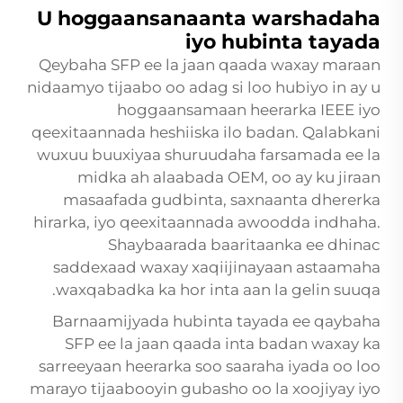
U hoggaansanaanta warshadaha
iyo hubinta tayada
Qeybaha SFP ee la jaan qaada waxay maraan
nidaamyo tijaabo oo adag si loo hubiyo in ay u
hoggaansamaan heerarka IEEE iyo
qeexitaannada heshiiska ilo badan. Qalabkani
wuxuu buuxiyaa shuruudaha farsamada ee la
midka ah alaabada OEM, oo ay ku jiraan
masaafada gudbinta, saxnaanta dhererka
hirarka, iyo qeexitaannada awoodda indhaha.
Shaybaarada baaritaanka ee dhinac
saddexaad waxay xaqiijinayaan astaamaha
waxqabadka ka hor inta aan la gelin suuqa.
Barnaamijyada hubinta tayada ee
qaybaha
SFP ee la jaan qaada
inta badan waxay ka
sarreeyaan heerarka soo saaraha iyada oo loo
marayo tijaabooyin gubasho oo la xoojiyay iyo