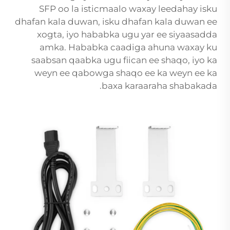
SFP oo la isticmaalo waxay leedahay isku
dhafan kala duwan, isku dhafan kala duwan ee
xogta, iyo hababka ugu yar ee siyaasadda
amka. Hababka caadiga ahuna waxay ku
saabsan qaabka ugu fiican ee shaqo, iyo ka
weyn ee qabowga shaqo ee ka weyn ee ka
baxa karaaraha shabakada.