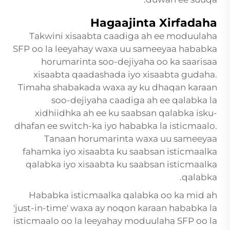
Hagaajinta Xirfadaha
Takwini xisaabta caadiga ah ee moduulaha
SFP oo la leeyahay waxa uu sameeyaa hababka
horumarinta soo-dejiyaha oo ka saarisaa
xisaabta qaadashada iyo xisaabta gudaha.
Timaha shabakada waxa ay ku dhaqan karaan
soo-dejiyaha caadiga ah ee qalabka la
xidhiidhka ah ee ku saabsan qalabka isku-
dhafan ee switch-ka iyo hababka la isticmaalo.
Tanaan horumarinta waxa uu sameeyaa
fahamka iyo xisaabta ku saabsan isticmaalka
qalabka iyo xisaabta ku saabsan isticmaalka
qalabka.
Hababka isticmaalka qalabka oo ka mid ah
'just-in-time' waxa ay noqon karaan hababka la
isticmaalo oo la leeyahay moduulaha SFP oo la