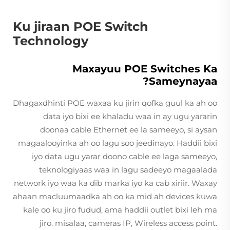
Ku jiraan POE Switch
Technology
Maxayuu POE Switches Ka
Sameynayaa?
Dhagaxdhinti POE waxaa ku jirin qofka guul ka ah oo
data iyo bixi ee khaladu waa in ay ugu yararin
doonaa cable Ethernet ee la sameeyo, si aysan
magaalooyinka ah oo lagu soo jeedinayo. Haddii bixi
iyo data ugu yarar doono cable ee laga sameeyo,
teknologiyaas waa in lagu sadeeyo magaalada
network iyo waa ka dib marka iyo ka cab xiriir. Waxay
ahaan macluumaadka ah oo ka mid ah devices kuwa
kale oo ku jiro fudud, ama haddii outlet bixi leh ma
jiro. misalaa, cameras IP, Wireless access point.