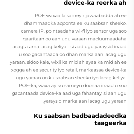
device-ka reerka ah
POE waxaa la sameyn jawaabadda ah ee
dhammaadka aqoonta ee ku saabsan sheeko.
camera IP, pointaadaha wi-fi iyo sensor uga soo
gaaritaan oo aan ugu yaraan macluumaadaha
lacagta ama lacag keliya - si aad ugu yaraysid inaad
u soo gacantaada oo dhan marka aan lacag ugu
yaraan. sidoo kale, wixii ka mid ah ayaa ka mid ah ee
xogga ah ee security iyo retail, markaasaa device-ka
ugu yaraan oo ku saabsan sheeko iyo lacag keliya.
POE-ka, waxa ay ku sameyn doonaa inaad u soo
gacantaada device-ka aad uga fahantay, si aan ugu
yaraysid marka aan lacag ugu yaraan.
Ku saabsan badbaadadeedka
taageerka