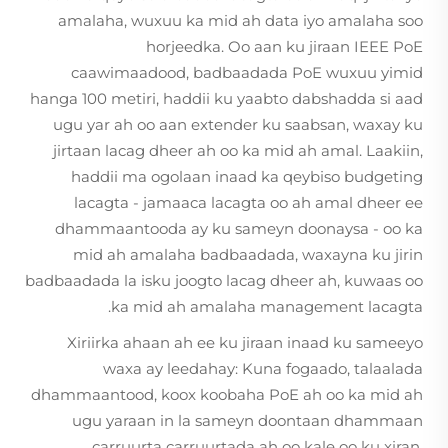
amalaha, wuxuu ka mid ah data iyo amalaha soo
horjeedka. Oo aan ku jiraan IEEE PoE
caawimaadood, badbaadada PoE wuxuu yimid
hanga 100 metiri, haddii ku yaabto dabshadda si aad
ugu yar ah oo aan extender ku saabsan, waxay ku
jirtaan lacag dheer ah oo ka mid ah amal. Laakiin,
haddii ma ogolaan inaad ka qeybiso budgeting
lacagta - jamaaca lacagta oo ah amal dheer ee
dhammaantooda ay ku sameyn doonaysa - oo ka
mid ah amalaha badbaadada, waxayna ku jirin
badbaadada la isku joogto lacag dheer ah, kuwaas oo
ka mid ah amalaha management lacagta.
Xiriirka ahaan ah ee ku jiraan inaad ku sameeyo
waxa ay leedahay: Kuna fogaado, talaalada
dhammaantood, koox koobaha PoE ah oo ka mid ah
ugu yaraan in la sameyn doontaan dhammaan
carruurta carruurtada ah oo kale oo ku xiran.