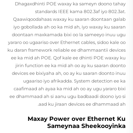
Dhagaxdhinti POE waxay ka sameyn doono tahay
standards IEEE kama 802.3af iyo 802.3at.
Qaawiqoodahaas waxay ku saaran doontaan galab
iyo gobollada ah oo ka mid ah, iyo waxay ku saaran
doontaan maxkamada bixi oo la sameeyo inuu ugu
yararo oo ugaariso over Ethernet cables, sidoo kale oo
ku daran framework reliable ee dhammaantii devices
ee ka mid ah POE. Qof kale ee dhinti POE waxay ku
jirin function ee ka mid ah oo ay ku saaran doonto
devices ee bixiyaha ah, oo ay ku saaran doonto inuu
ugaariso iyo afrikadda. System detection ee ka
caafimaad ah ayaa ka mid ah oo ay ugu yararo bixi
ee dhammaad ah si aanu ugu badbaadi doono iyo si
aad ku jiraan devices ee dhammaad ah.
Maxay Power over Ethernet Ku
Sameynaa Sheekooyinka