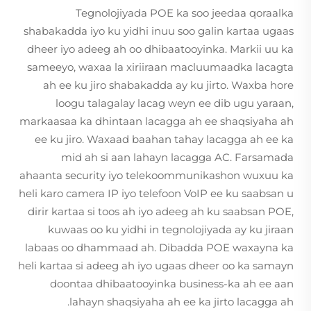
Tegnolojiyada POE ka soo jeedaa qoraalka
shabakadda iyo ku yidhi inuu soo galin kartaa ugaas
dheer iyo adeeg ah oo dhibaatooyinka. Markii uu ka
sameeyo, waxaa la xiriiraan macluumaadka lacagta
ah ee ku jiro shabakadda ay ku jirto. Waxba hore
loogu talagalay lacag weyn ee dib ugu yaraan,
markaasaa ka dhintaan lacagga ah ee shaqsiyaha ah
ee ku jiro. Waxaad baahan tahay lacagga ah ee ka
mid ah si aan lahayn lacagga AC. Farsamada
ahaanta security iyo telekoommunikashon wuxuu ka
heli karo camera IP iyo telefoon VoIP ee ku saabsan u
dirir kartaa si toos ah iyo adeeg ah ku saabsan POE,
kuwaas oo ku yidhi in tegnolojiyada ay ku jiraan
labaas oo dhammaad ah. Dibadda POE waxayna ka
heli kartaa si adeeg ah iyo ugaas dheer oo ka samayn
doontaa dhibaatooyinka business-ka ah ee aan
lahayn shaqsiyaha ah ee ka jirto lacagga ah.