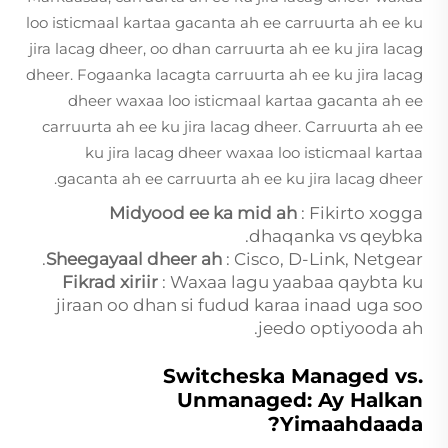
loo isticmaal kartaa gacanta ah ee carruurta ah ee ku
jira lacag dheer, oo dhan carruurta ah ee ku jira lacag
dheer. Fogaanka lacagta carruurta ah ee ku jira lacag
dheer waxaa loo isticmaal kartaa gacanta ah ee
carruurta ah ee ku jira lacag dheer. Carruurta ah ee
ku jira lacag dheer waxaa loo isticmaal kartaa
gacanta ah ee carruurta ah ee ku jira lacag dheer.
Midyood ee ka mid ah
: Fikirto xogga
dhaqanka vs qeybka.
Sheegayaal dheer ah
: Cisco, D-Link, Netgear.
Fikrad xiriir
: Waxaa lagu yaabaa qaybta ku
jiraan oo dhan si fudud karaa inaad uga soo
jeedo optiyooda ah.
Switcheska Managed vs.
Unmanaged: Ay Halkan
Yimaahdaada?