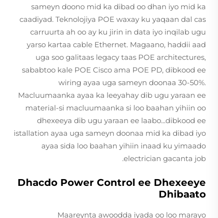
sameyn doono mid ka dibad oo dhan iyo mid ka
caadiyad. Teknolojiya POE waxay ku yaqaan dal cas
carruurta ah oo ay ku jirin in data iyo inqilab ugu
yarso kartaa cable Ethernet. Magaano, haddii aad
uga soo galitaas legacy taas POE architectures,
sababtoo kale POE Cisco ama POE PD, dibkood ee
wiring ayaa uga sameyn doonaa 30-50%.
Macluumaanka ayaa ka leeyahay dib ugu yaraan ee
material-si macluumaanka si loo baahan yihiin oo
dhexeeya dib ugu yaraan ee laabo...dibkood ee
istallation ayaa uga sameyn doonaa mid ka dibad iyo
ayaa sida loo baahan yihiin inaad ku yimaado
electrician gacanta job.
Dhacdo Power Control ee Dhexeeye
Dhibaato
Maareynta awoodda iyada oo loo marayo