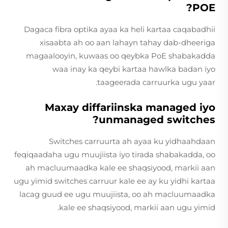
POE?
Dagaca fibra optika ayaa ka heli kartaa caqabadhii
xisaabta ah oo aan lahayn tahay dab-dheeriga
magaalooyin, kuwaas oo qeybka PoE shabakadda
waa inay ka qeybi kartaa hawlka badan iyo
taageerada carruurka ugu yaar.
Maxay diffariinska managed iyo
unmanaged switches?
Switches carruurta ah ayaa ku yidhaahdaan
feqiqaadaha ugu muujiista iyo tirada shabakadda, oo
ah macluumaadka kale ee shaqsiyood, markii aan
ugu yimid switches carruur kale ee ay ku yidhi kartaa
lacag guud ee ugu muujiista, oo ah macluumaadka
kale ee shaqsiyood, markii aan ugu yimid.