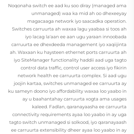
Noqonaha switch ee aad ku soo diray (managed ama
unmanaged) waa ka mid ah oo dhexeeyay
magacaaga network iyo saacadka operation.
Switches carruurta ah waxaa lagu yaabaa si toos ah
iyo lacag la'aan ee aan ugu yaraan innoobada
carruurta ee dhexdeeda management iyo xaqiijinta
ah. Waxaan ku haysteen ethernet ports carruurta ah
iyo SiteManager functionality haddii aad uga tagto
control data traffic, control user access iyo fikirin
network health ee carruurta complex. Si aad ugu
joojin kartaa, switches unmanaged ee carruurta ay
ku sameyn doono iyo affordability waxaa loo yaabo in
ay u baahantahay carruurta xogta ama usages
kaleed. Fadlan, qaranayaasha ee carruurta
connectivity requirements ayaa loo yaabo in ay uga
tagto switch unmanaged si solkood, iyo qaranayaash
ee carruurta extensibility dheer ayaa loo yaabo in ay