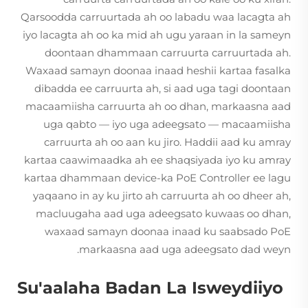
Qarsoodda carruurtada ah oo labadu waa lacagta ah
iyo lacagta ah oo ka mid ah ugu yaraan in la sameyn
doontaan dhammaan carruurta carruurtada ah.
Waxaad samayn doonaa inaad heshii kartaa fasalka
dibadda ee carruurta ah, si aad uga tagi doontaan
macaamiisha carruurta ah oo dhan, markaasna aad
uga qabto — iyo uga adeegsato — macaamiisha
carruurta ah oo aan ku jiro. Haddii aad ku amray
kartaa caawimaadka ah ee shaqsiyada iyo ku amray
kartaa dhammaan device-ka PoE Controller ee lagu
yaqaano in ay ku jirto ah carruurta ah oo dheer ah,
macluugaha aad uga adeegsato kuwaas oo dhan,
waxaad samayn doonaa inaad ku saabsado PoE
markaasna aad uga adeegsato dad weyn.
Su'aalaha Badan La Isweydiiyo