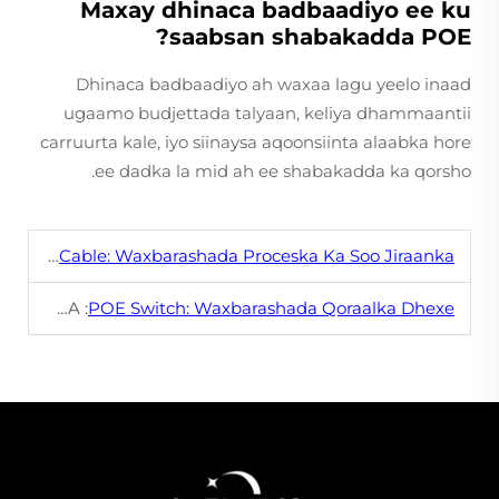
Maxay dhinaca badbaadiyo ee ku
saabsan shabakadda POE?
Dhinaca badbaadiyo ah waxaa lagu yeelo inaad
ugaamo budjettada talyaan, keliya dhammaantii
carruurta kale, iyo siinaysa aqoonsiinta alaabka hore
ee dadka la mid ah ee shabakadda ka qorsho.
 :
Drop Cable: Waxbarashada Proceska Ka Soo Jiraanka
XIGA :
POE Switch: Waxbarashada Qoraalka Dhexe