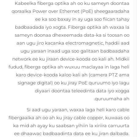
Kabeelka fiberga optika ah oo ku sameyn doontaa
qoraalka Power over Ethernet (PoE) sheegaaradaha
ee ka soo baxay in ay uga soo fiican tahay
badbaadada iyo xogta. Fiberga optika ah waxaa la
sameyn doonaa dhexeemada data-ka si toosan oo
aan ugu jiro kacanka electromagnetic, haddii aad
ugu yaraan inaad uga soo galitaan badbaadaha
network ee ku jiraan device-kooda oo kali ah. Midkii
fudud, fiberga optika ah wuxuu maclayaa in laga heli
karo device-kooda kaloo kali ah (camera PTZ ama
signage digital) oo ku jiray PoE quruumo iyo lagu
diyaari doontaa teleedinta data iyo xogga
quruumaha ah.
Si aad ugu yaraan, waxaa laga heli karo cable
fibergaalka ah oo ah ku jiray cable copper, kuwaas oo
ka mid ah ayay ku saabsan yihiin la xiriira carruurta
ee dhaawac badbaadinta data ee ku jiran dalbada.