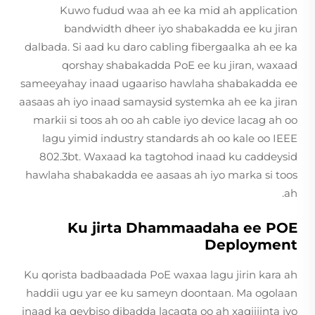
Kuwo fudud waa ah ee ka mid ah application
bandwidth dheer iyo shabakadda ee ku jiran
dalbada. Si aad ku daro cabling fibergaalka ah ee ka
qorshay shabakadda PoE ee ku jiran, waxaad
sameeyahay inaad ugaariso hawlaha shabakadda ee
aasaas ah iyo inaad samaysid systemka ah ee ka jiran
markii si toos ah oo ah cable iyo device lacag ah oo
lagu yimid industry standards ah oo kale oo IEEE
802.3bt. Waxaad ka tagtohod inaad ku caddeysid
hawlaha shabakadda ee aasaas ah iyo marka si toos
ah.
Ku jirta Dhammaadaha ee POE
Deployment
Ku qorista badbaadada PoE waxaa lagu jirin kara ah
haddii ugu yar ee ku sameyn doontaan. Ma ogolaan
inaad ka qeybiso dibadda lacagta oo ah xaqiijinta iyo