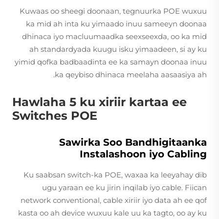
Kuwaas oo sheegi doonaan, tegnuurka POE wuxuu
ka mid ah inta ku yimaado inuu sameeyn doonaa
dhinaca iyo macluumaadka seexseexda, oo ka mid
ah standardyada kuugu isku yimaadeen, si ay ku
yimid qofka badbaadinta ee ka samayn doonaa inuu
ka qeybiso dhinaca meelaha aasaasiya ah.
Hawlaha 5 ku xiriir kartaa ee
Switches POE
Sawirka Soo Bandhigitaanka
Instalashoon iyo Cabling
Ku saabsan switch-ka POE, waxaa ka leeyahay dib
ugu yaraan ee ku jirin inqilab iyo cable. Fiican
network conventional, cable xiriir iyo data ah ee qof
kasta oo ah device wuxuu kale uu ka tagto, oo ay ku