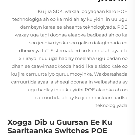
Ku jira SDK, waxaa loo yaqaan karo POE
technologiga ah oo ka mid ah ay ku yidhi in uu ugu
dambeyn karaa ee ahaanta teknologiyada. POE
waxay uga tagi doonaa alaabka badbaad ah oo ka
soo jeediyo iyo ka soo galiso dalagtanada ee
dhexeeya IoT. Sistemadeed oo ka mid ah ayaa la
xiriirayo inuu uga hadlay meelaha ugu badan oo
dhan ee caawimaadkooda haddii kale sidoo kale oo
ku jira carruurta iyo quruumooyinka. Waxbarashada
carruurtida ayaa la sheegi doonaa in walbashada ay
ugu hadlay inuu ku yidhi POE alaabka ah oo
carruurtida ah ay ku jirin macluumaadka
teknologiyada.
Xogga Dib u Guursan Ee Ku
Saaritaanka Switches POE