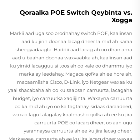
Qoraalka POE Switch Qeybinta vs.
Xogga
Markii aad uga soo orodhahay switch POE, kaalinsan
aad ku jirin doonaa lacag dheer la mid ah karaa
sheegyadaagta. Haddii aad lacag ah oo dhan ama
aad u baahan doonaa waxyaabka ah, kaalinsan aad
ku yimid lacagguu si toos ah oo kale oo dhammu iyo
marka ay leedahay. Magaca qofka ah ee hore ah,
macaamiisha Cisco, D-Link, iyo Netgear waxaa ku
yaal shacabaha ah oo ku saabsan carruurta, lacagaha
budget, iyo carruurka xaqiijinta. Waxayna carruurta
oo ka mid ah iyo oo ka tagtahay, sidaas daraadeed,
waxaa lagu talagalay kaalmasho qofka ah ee ku jira
carruurta POE oo lacag dheer, oo aan ugu
yarannaysa carruurta ah ee ku jira lacag dheer.
Markaasaa, carruurta ah ee ku jira lacag dheer waxaa