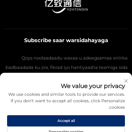
Subscribe saar warsidahayaga
Qoys noolaadaadu waxaa u adeegsamaa xiriirka
badbaadada ku jira, fikrad iyo hantiyaasha teamiga sida.
We value your privacy
Qayb karo
We use cookies and similar tools to provide our services.
If you don't want to accept all cookies, click Personalize
cookies.
Hawsha da'da © 2025 Jiangsu Yizhi Telecommunication
Technology Co., Ltd. Fursadaha koodka ah oo kale. -
Accept all
Siyasetka Fararida
Personalize cookies