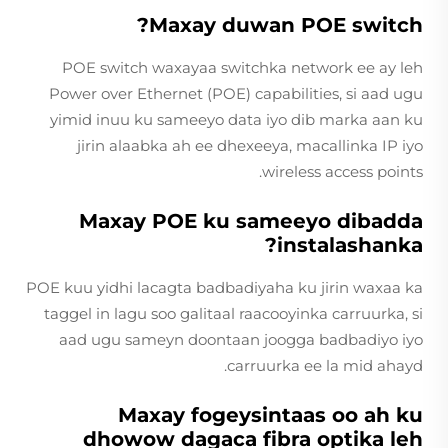
Maxay duwan POE switch?
POE switch waxayaa switchka network ee ay leh
Power over Ethernet (POE) capabilities, si aad ugu
yimid inuu ku sameeyo data iyo dib marka aan ku
jirin alaabka ah ee dhexeeya, macallinka IP iyo
wireless access points.
Maxay POE ku sameeyo dibadda
instalashanka?
POE kuu yidhi lacagta badbadiyaha ku jirin waxaa ka
taggel in lagu soo galitaal raacooyinka carruurka, si
aad ugu sameyn doontaan joogga badbadiyo iyo
carruurka ee la mid ahayd.
Maxay fogeysintaas oo ah ku
dhowow dagaca fibra optika leh