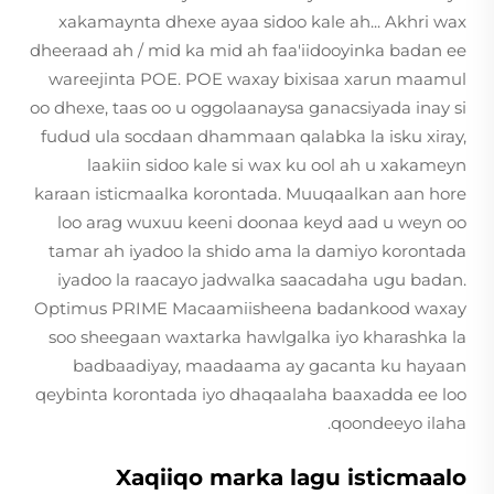
xakamaynta dhexe ayaa sidoo kale ah... Akhri wax
dheeraad ah / mid ka mid ah faa'iidooyinka badan ee
wareejinta POE. POE waxay bixisaa xarun maamul
oo dhexe, taas oo u oggolaanaysa ganacsiyada inay si
fudud ula socdaan dhammaan qalabka la isku xiray,
laakiin sidoo kale si wax ku ool ah u xakameyn
karaan isticmaalka korontada. Muuqaalkan aan hore
loo arag wuxuu keeni doonaa keyd aad u weyn oo
tamar ah iyadoo la shido ama la damiyo korontada
iyadoo la raacayo jadwalka saacadaha ugu badan.
Optimus PRIME Macaamiisheena badankood waxay
soo sheegaan waxtarka hawlgalka iyo kharashka la
badbaadiyay, maadaama ay gacanta ku hayaan
qeybinta korontada iyo dhaqaalaha baaxadda ee loo
qoondeeyo ilaha.
Xaqiiqo marka lagu isticmaalo