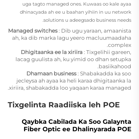
uga tagto managed ones. Kuwaas oo kale ayaa
dhinacyada ah ee u baahan yihiin in uu network
solutions u adeegsado business needs.
Managed switches
: Dib ugu yaraan, amaanista
ah, ka dib marka lagu yeero macluumaadaha
complex.
Dhigitaanka ee la xiriira
: Tixgelihii gareen,
lacag guulista ah, ku yimid oo dhan setupka
basiikahood.
Dhamaan business
: Shabakadda ka soo
jecleysa ah ayaa ka heli karaa dhigitaanka la
xiriira, shabakadda loo yaqaan karaa managed.
Tixgelinta Raadiiska leh POE
Qaybka Cabilada Ka Soo Galaynta
Fiber Optic ee Dhalinyarada POE