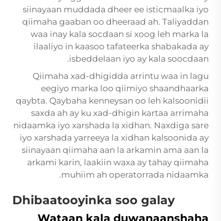
siinayaan muddada dheer ee isticmaalka iyo
qiimaha gaaban oo dheeraad ah. Taliyaddan
waa inay kala socdaan si xoog leh marka la
ilaaliyo in kaasoo tafateerka shabakada ay
isbeddelaan iyo ay kala soocdaan.
Qiimaha xad-dhigidda arrintu waa in lagu
eegiyo marka loo qiimiyo shaandhaarka
qaybta. Qaybaha kenneysan oo leh kalsoonidii
saxda ah ay ku xad-dhigin kartaa arrimaha
nidaamka iyo xarshada la xidhan. Naxdiga sare
iyo xarshada yarreeya la xidhan kalsoonida ay
siinayaan qiimaha aan la arkamin ama aan la
arkami karin, laakiin waxa ay tahay qiimaha
muhiim ah operatorrada nidaamka.
Dhibaatooyinka soo galay
Wataan kala duwanaanshaha