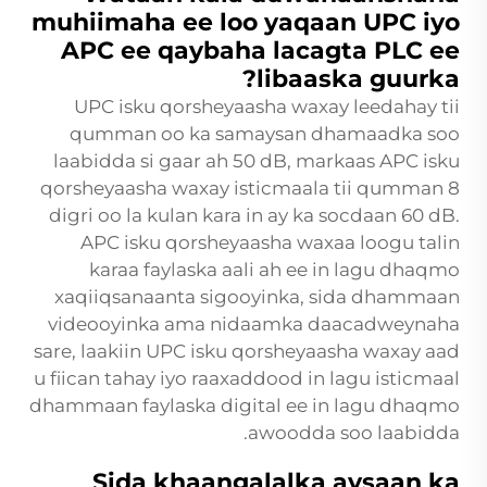
muhiimaha ee loo yaqaan UPC iyo
APC ee qaybaha lacagta PLC ee
libaaska guurka?
UPC isku qorsheyaasha waxay leedahay tii
qumman oo ka samaysan dhamaadka soo
laabidda si gaar ah 50 dB, markaas APC isku
qorsheyaasha waxay isticmaala tii qumman 8
digri oo la kulan kara in ay ka socdaan 60 dB.
APC isku qorsheyaasha waxaa loogu talin
karaa faylaska aali ah ee in lagu dhaqmo
xaqiiqsanaanta sigooyinka, sida dhammaan
videooyinka ama nidaamka daacadweynaha
sare, laakiin UPC isku qorsheyaasha waxay aad
u fiican tahay iyo raaxaddood in lagu isticmaal
dhammaan faylaska digital ee in lagu dhaqmo
awoodda soo laabidda.
Sida khaangalalka aysaan ka