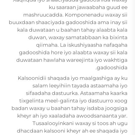
ku saaraan jawaabaha guud ee
mashruucadda. Komponenadu waxay sii
buuxdaan shaaciyada gadooshida ama inay sii
kala duwataan u baahan tahay alaabta kala
duwan, waxay samatabbaan ka bixinta
qiimaha. La iskushiyaasha nafaqaha
gadooshida hore iyo alaabta waxay sii kala
duwataan hawlaha wareejinta iyo wakhtiga
gadooshida.
Kalsoonidii shaqada iyo maalgashiga ay ku
salam leeyihiin tayada astaamaha iyo
sifaadaha dastuurka. Astaamaha kaarka
tixgelinta meel-galinta iyo dastuurro xoog
badan waxay u baahan tahay isdaba joogsiga
kheyr ah iyo xaaladaha awoodsanaanta yar.
Tusaalooyinkani waxay si toos ah ugu
dhacdaan kalsooni kheyr ah ee shaqada iyo