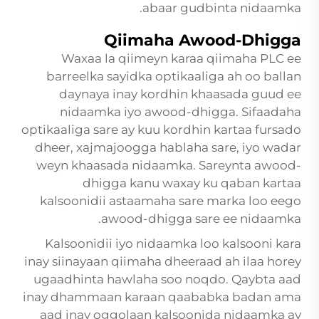
abaar gudbinta nidaamka.
Qiimaha Awood-Dhigga
Waxaa la qiimeyn karaa qiimaha PLC ee
barreelka sayidka optikaaliga ah oo ballan
daynaya inay kordhin khaasada guud ee
nidaamka iyo awood-dhigga. Sifaadaha
optikaaliga sare ay kuu kordhin kartaa fursado
dheer, xajmajoogga hablaha sare, iyo wadar
weyn khaasada nidaamka. Sareynta awood-
dhigga kanu waxay ku qaban kartaa
kalsoonidii astaamaha sare marka loo eego
awood-dhigga sare ee nidaamka.
Kalsoonidii iyo nidaamka loo kalsooni kara
inay siinayaan qiimaha dheeraad ah ilaa horey
ugaadhinta hawlaha soo noqdo. Qaybta aad
inay dhammaan karaan qaababka badan ama
aad inay oggolaan kalsoonida nidaamka ay