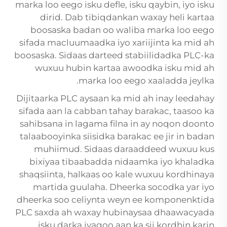
marka loo eego isku defle, isku qaybin, iyo isku
dirid. Dab tibiqdankan waxay heli kartaa
boosaska badan oo waliba marka loo eego
sifada macluumaadka iyo xariijinta ka mid ah
boosaska. Sidaas darteed stabiilidadka PLC-ka
wuxuu hubin kartaa awoodka isku mid ah
marka loo eego xaaladda jeylka.
Dijitaarka PLC aysaan ka mid ah inay leedahay
sifada aan la cabban tahay barakac, taasoo ka
sahibsana in lagama filna in ay noqon doonto
talaabooyinka siisidka barakac ee jir in badan
muhiimud. Sidaas daraaddeed wuxuu kus
bixiyaa tibaabadda nidaamka iyo khaladka
shaqsiinta, halkaas oo kale wuxuu kordhinaya
martida guulaha. Dheerka socodka yar iyo
dheerka soo celiynta weyn ee komponenktida
PLC saxda ah waxay hubinaysaa dhaawacyada
isku darka iyagoo aan ka sii kordhin karin.