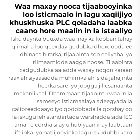
Waa maxay nooca tijaabooyinka
loo isticmaalo in lagu xaqiijiyo
khuskhuska PLC qoladaha laabka
caano hore maalin in la istaaliyo
Isku daynta buuxda waa inay ka kooban tahay
qiimaha loo qeexday gudubka dhexdooda ee
dhinaca hirarka, tijaabinta soo celiyaha iyo
tilmaamidda aagga hoose. Tijaabinta
xadgudubka aaladda waxay noqon karaan
raax ah siyaasadda muhiimka ah, sida jahajinta
heerka sare iyo joogga jilicsanaanta
mekaniikaal. Dhammaan tijaabintu waa in la
sameeyo isticmaalaya adeegyada la
calibreeddaayo iyo qodobbada la qorshay oo
la iskugu leh standartada warshadda sida IEC
ama Telcordia si ay u hubiyaan inay laabtaan
iftiinka iyo natiijooyinka lagu iskudubbi karo.