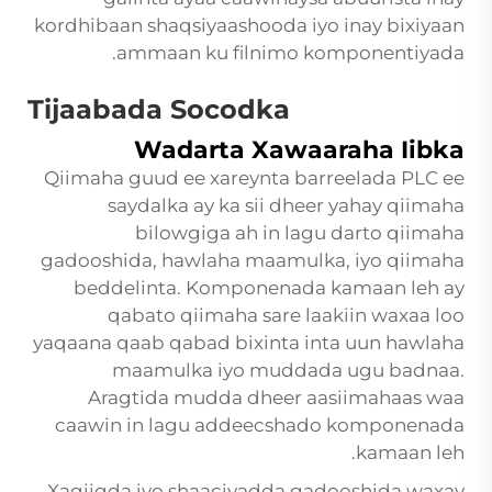
kordhibaan shaqsiyaashooda iyo inay bixiyaan
ammaan ku filnimo komponentiyada.
Tijaabada Socodka
Wadarta Xawaaraha Iibka
Qiimaha guud ee xareynta barreelada PLC ee
saydalka ay ka sii dheer yahay qiimaha
bilowgiga ah in lagu darto qiimaha
gadooshida, hawlaha maamulka, iyo qiimaha
beddelinta. Komponenada kamaan leh ay
qabato qiimaha sare laakiin waxaa loo
yaqaana qaab qabad bixinta inta uun hawlaha
maamulka iyo muddada ugu badnaa.
Aragtida mudda dheer aasiimahaas waa
caawin in lagu addeecshado komponenada
kamaan leh.
Xaqiiqda iyo shaaciyadda gadooshida waxay