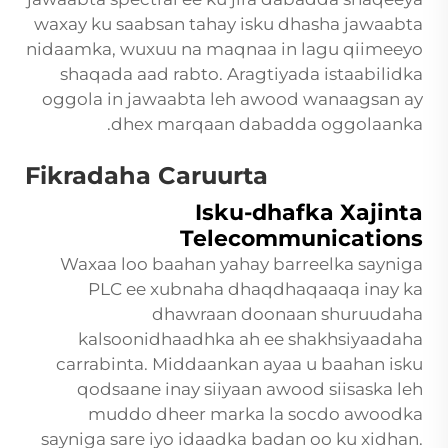
waxay ku saabsan tahay isku dhasha jawaabta
nidaamka, wuxuu na maqnaa in lagu qiimeeyo
shaqada aad rabto. Aragtiyada istaabilidka
oggola in jawaabta leh awood wanaagsan ay
dhex marqaan dabadda oggolaanka.
Fikradaha Caruurta
Isku-dhafka Xajinta
Telecommunications
Waxaa loo baahan yahay barreelka sayniga
PLC ee xubnaha dhaqdhaqaaqa inay ka
dhawraan doonaan shuruudaha
kalsoonidhaadhka ah ee shakhsiyaadaha
carrabinta. Middaankan ayaa u baahan isku
qodsaane inay siiyaan awood siisaska leh
muddo dheer marka la socdo awoodka
sayniga sare iyo idaadka badan oo ku xidhan.