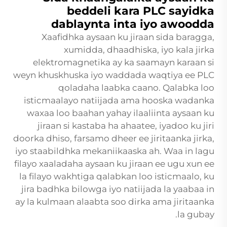
beddeli kara PLC sayidka
dablaynta inta iyo awoodda
Xaafidhka aysaan ku jiraan sida baragga,
xumidda, dhaadhiska, iyo kala jirka
elektromagnetika ay ka saamayn karaan si
weyn khuskhuska iyo waddada waqtiya ee PLC
qoladaha laabka caano. Qalabka loo
isticmaalayo natiijada ama hooska wadanka
waxaa loo baahan yahay ilaaliinta aysaan ku
jiraan si kastaba ha ahaatee, iyadoo ku jiri
doorka dhiso, farsamo dheer ee jiritaanka jirka,
iyo staabildhka mekaniikaaska ah. Waa in lagu
filayo xaaladaha aysaan ku jiraan ee ugu xun ee
la filayo wakhtiga qalabkan loo isticmaalo, ku
jira badhka bilowga iyo natiijada la yaabaa in
ay la kulmaan alaabta soo dirka ama jiritaanka
la gubay.