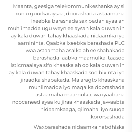
Maanta, geesiga telekommunikeshanka ay si
xun u guurkaraysaa, doorashada astaamaha
lxeebka barashada sax badan ayaa ah
muhiimadda ugu weyn ee aysan kala duwan in
ay kala duwan tahay khaaskada nidaamka iyo
aamininta. Qaabka lxeebka barashada PLC
waa astaamaha asalka ah ee shabakada
barashada laabka maamulka, taasoo
isticmaalaya sifo khaaska ah oo kala duwan in
ay kala duwan tahay khaaskada soo bixinta iyo
jiraadka shabakada. Ma aragto khaaskaha
muhiimadda iyo maqalka doorashada
astaamaha maamulka, waxyaabaha
noocaneed ayaa ku jiraa khaaskada jawaabta
nidaamkaaga, qiimaha, iyo suuqa
kororsashada.
Waxbarashada nidaamka habdhiska