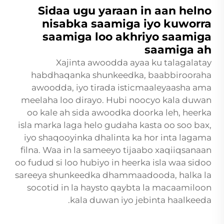
Sidaa ugu yaraan in aan helno
nisabka saamiga iyo kuworra
saamiga loo akhriyo saamiga
saamiga ah
Xajinta awoodda ayaa ku talagalatay
habdhaqanka shunkeedka, baabbirooraha
awoodda, iyo tirada isticmaaleyaasha ama
meelaha loo dirayo. Hubi noocyo kala duwan
oo kale ah sida awoodka doorka leh, heerka
isla marka laga helo gudaha kasta oo soo bax,
iyo shaqooyinka dhalinta ka hor inta lagama
filna. Waa in la sameeyo tijaabo xaqiiqsanaan
oo fudud si loo hubiyo in heerka isla waa sidoo
sareeya shunkeedka dhammaadooda, halka la
socotid in la haysto qaybta la macaamiloon
kala duwan iyo jebinta haalkeeda.