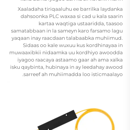
Xaaladaha tiriqaaluhu ee barrilka laydanka
dahsoonka PLC waxaa si cad u kala saarin
kartaa waqtiga ustaaridda, taasoo
samatabbaan in la sameyn karo farsamo lagu
yaqaan inay raacdaan talabaabka muhiimud.
Sidaas oo kale wuxuu kus kordhinayaa in
muwaaxibkii nidaamka uu kordhiyo awoodda
iyagoo raacaya astaamo gaar ah ama xalka
isku qaybinta, hubinaya in ay leedahay awood
sarreef ah muhiimadda loo isticmaalayo.