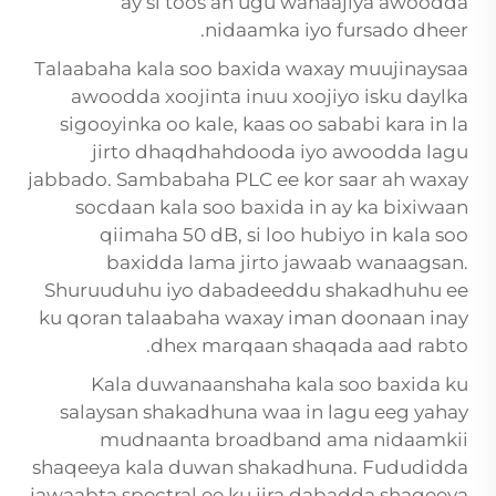
ay si toos ah ugu wanaajiya awoodda
nidaamka iyo fursado dheer.
Talaabaha kala soo baxida waxay muujinaysaa
awoodda xoojinta inuu xoojiyo isku daylka
sigooyinka oo kale, kaas oo sababi kara in la
jirto dhaqdhahdooda iyo awoodda lagu
jabbado. Sambabaha PLC ee kor saar ah waxay
socdaan kala soo baxida in ay ka bixiwaan
qiimaha 50 dB, si loo hubiyo in kala soo
baxidda lama jirto jawaab wanaagsan.
Shuruuduhu iyo dabadeeddu shakadhuhu ee
ku qoran talaabaha waxay iman doonaan inay
dhex marqaan shaqada aad rabto.
Kala duwanaanshaha kala soo baxida ku
salaysan shakadhuna waa in lagu eeg yahay
mudnaanta broadband ama nidaamkii
shaqeeya kala duwan shakadhuna. Fududidda
jawaabta spectral ee ku jira dabadda shaqeeya