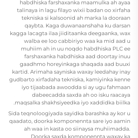
habdhiska farshaxanka maamulka ah ayaa
talinaya in lagu filayo wixii badan oo xirfaha
tekniska si kalsoonid ah marka la dooraan
qaybta. Kaga duwanaanshaha ku darsan
kagga lacagta ilaa jiiditaanka deegaanka, wax
walba ee loo cabbiriyo waa ka mid aad u
muhiim ah in uu noqdo habdhiska PLC ee
farshaxanka habdhiska aad doortay inuu
gaadhmo horeyinkaga shaqada aad buuxi
kartid. Arimaha sayniska waxay leedahay inay
gudbarto xirfadaha tekniska, kamiyinka kenne
iyo tijaabada awoodda si ay ugu fahmaan
dabeecadda saxda ah oo isku raacaya
maqsalka shakhsiyeedka iyo xaddidka biilka.
Sida teqnoloogiyada sayidka barashka ay kor u
qaadato, doorka komponennta sare iyo aamin
ah waa in kasta oo siinaysa muhiimadda.
Doorka saxda komponennta waxay ka