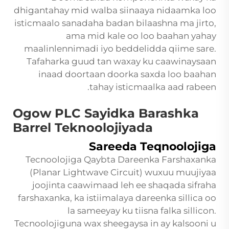
dhigantahay mid walba siinaaya nidaamka loo
isticmaalo sanadaha badan bilaashna ma jirto,
ama mid kale oo loo baahan yahay
maalinlennimadi iyo beddelidda qiime sare.
Tafaharka guud tan waxay ku caawinaysaan
inaad doortaan doorka saxda loo baahan
tahay isticmaalka aad rabeen.
Ogow PLC Sayidka Barashka
Barrel Teknoolojiyada
Sareeda Teqnoolojiga
Tecnoolojiga Qaybta Dareenka Farshaxanka
(Planar Lightwave Circuit) wuxuu muujiyaa
joojinta caawimaad leh ee shaqada sifraha
farshaxanka, ka istiimalaya dareenka sillica oo
la sameeyay ku tiisna falka sillicon.
Tecnoolojiguna wax sheegaysa in ay kalsooni u