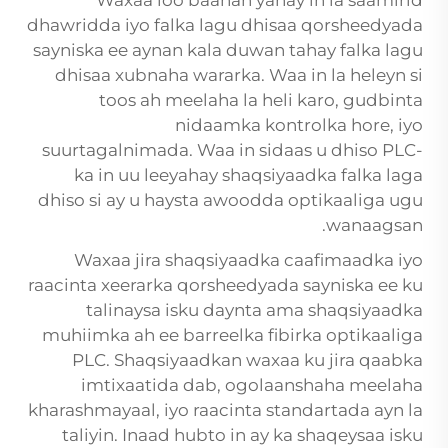
dhawridda iyo falka lagu dhisaa qorsheedyada
sayniska ee aynan kala duwan tahay falka lagu
dhisaa xubnaha wararka. Waa in la heleyn si
toos ah meelaha la heli karo, gudbinta
nidaamka kontrolka hore, iyo
suurtagalnimada. Waa in sidaas u dhiso PLC-
ka in uu leeyahay shaqsiyaadka falka laga
dhiso si ay u haysta awoodda optikaaliga ugu
wanaagsan.
Waxaa jira shaqsiyaadka caafimaadka iyo
raacinta xeerarka qorsheedyada sayniska ee ku
talinaysa isku daynta ama shaqsiyaadka
muhiimka ah ee barreelka fibirka optikaaliga
PLC. Shaqsiyaadkan waxaa ku jira qaabka
imtixaatida dab, ogolaanshaha meelaha
kharashmayaal, iyo raacinta standartada ayn la
taliyin. Inaad hubto in ay ka shaqeysaa isku