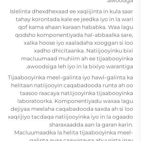
awoodga.
Islelinta dhexdhexaad ee xaqiijinta in kula saar
tahay korontada kale ee jeedka iyo in la wari
qof kama ahaan karaan hababka. Waa lagu
qodsho komponentiyada hal-abbaalka sare,
xalka hoose iyo xaaladaha xooggan si loo
xadho dhicitaanka. Natiijooyinku bixi
macluumaad muhiim ah ee tijaabooyinka
awoodsiga leh iyo in la bixiyo warantiga.
Tijaabooyinka meel-galinta iyo hawl-galinta ka
helitaan natiijooyin caqabadooda runta ah oo
taasoo raacaya natiijooyinka tijaabooyinka
laboratoorka. Komponentiyadu waxaa lagu
dejiyaa meelaha caqabadooda saxda ah si loo
xaqiijiyo tacdaqa natiijooyinka iyo in la ogaado
sharaxaadda aan la garan karin.
Macluumaadka la helita tijaabooyinka meel-
galinta ayaa caawinaysa abuurista inay