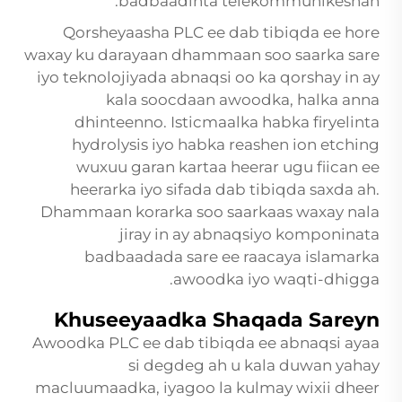
badbaadinta telekommunikeshan.
Qorsheyaasha PLC ee dab tibiqda ee hore
waxay ku darayaan dhammaan soo saarka sare
iyo teknolojiyada abnaqsi oo ka qorshay in ay
kala soocdaan awoodka, halka anna
dhinteenno. Isticmaalka habka firyelinta
hydrolysis iyo habka reashen ion etching
wuxuu garan kartaa heerar ugu fiican ee
heerarka iyo sifada dab tibiqda saxda ah.
Dhammaan korarka soo saarkaas waxay nala
jiray in ay abnaqsiyo komponinata
badbaadada sare ee raacaya islamarka
awoodka iyo waqti-dhigga.
Khuseeyaadka Shaqada Sareyn
Awoodka PLC ee dab tibiqda ee abnaqsi ayaa
si degdeg ah u kala duwan yahay
macluumaadka, iyagoo la kulmay wixii dheer