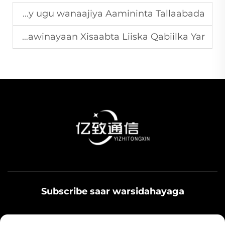
Waa maxay PLC Optical Fiber Barrel, Sidee ay ugu wanaajiya Aamininta Tallaabada?
Sida Barreelaha Liiska Qabiilka PLC ay ka caawinayaan Xisaabta Liiska Qabiilka Yar?
Subscribe saar warsidahayaga
Qoys noolaadaadu waxaa u adeegsamaa xiriirka