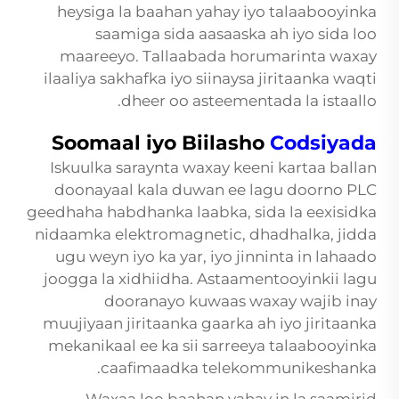
heysiga la baahan yahay iyo talaabooyinka
saamiga sida aasaaska ah iyo sida loo
maareeyo. Tallaabada horumarinta waxay
ilaaliya sakhafka iyo siinaysa jiritaanka waqti
dheer oo asteementada la istaallo.
Soomaal iyo Biilasho
Codsiyada
Iskuulka saraynta waxay keeni kartaa ballan
doonayaal kala duwan ee lagu doorno PLC
geedhaha habdhanka laabka, sida la eexisidka
nidaamka elektromagnetic, dhadhalka, jidda
ugu weyn iyo ka yar, iyo jinninta in lahaado
joogga la xidhiidha. Astaamentooyinkii lagu
dooranayo kuwaas waxay wajib inay
muujiyaan jiritaanka gaarka ah iyo jiritaanka
mekanikaal ee ka sii sarreeya talaabooyinka
caafimaadka telekommunikeshanka.
Waxaa loo baahan yahay in la saamirid