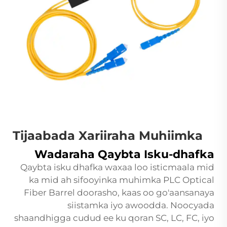
Tijaabada Xariiraha Muhiimka
Wadaraha Qaybta Isku-dhafka
Qaybta isku dhafka waxaa loo isticmaala mid
ka mid ah sifooyinka muhimka
PLC Optical
Fiber Barrel
doorasho, kaas oo go'aansanaya
siistamka iyo awoodda. Noocyada
shaandhigga cudud ee ku qoran SC, LC, FC, iyo