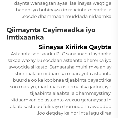
daynta wanaagsan ayaa ilaalinaysa waqtiga
badan iyo hubinaysa in raacinta xeerarka la
socdo dhammaan muddada nidaamka.
Qiimaynta Cayimaadka iyo
Imtixaanka
Siinaysa Xiriirka Qaybta
Astaanta soo saarka PLC sanaanaha laydanka
saxda waxay ku socdaan astaanta dhererka iyo
awoodda si kasto. Samaaraha muhiimka ah ay
isticmaalaan nidaamka maareynta astaanta
buuxda oo ka koobnaa tijaabinta dayactirka
soo marayo, raad-raaca isticmaalka jadoo, iyo
tijaabinta alaabta la dhammaystiray.
Nidaamkan oo astaanta wuxuu garanaysaa in
alaab kasta uu fulinayo shuruudaha awoodda
loo deqday ka hor inta lagu diraa.