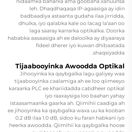
nidaamka baharka ama goobaha xanuunsa
leh. Dhaqdhaqaqa IP-agaasiga ay idin
badbaadiya astaanta gudaha ilaa jirridda,
dhulka, iyo qalabka kale oo lacag la'aan oo
laga saaray karrarka optikalka. Doorka
hababka aasaasiga ah ee daloolka ay diyaaraya
fideel dherer iyo kuwan dhibaatada
shaqsiyadda.
Tijaabooyinka Awoodda Optikal
Jihooyinka ka qaybgalka lagu galiyey waa
tijaabooyinka caalamiga ah ee loo qiimeeyo
karaarka PLC ee khariidadda cabdheer optikal
iyo raaxaysiga loo baahan yahay
istaasamaanka gaarka ah. Qiimihii caadiga ah
ee jihooyinka ka qaybgalka waxa uu ka kooban
0.2 dB ilaa 1.0 dB, sidoo ku faran habkani iyo
heerka awoodda. Qiimihii ka qaybgalka hoose