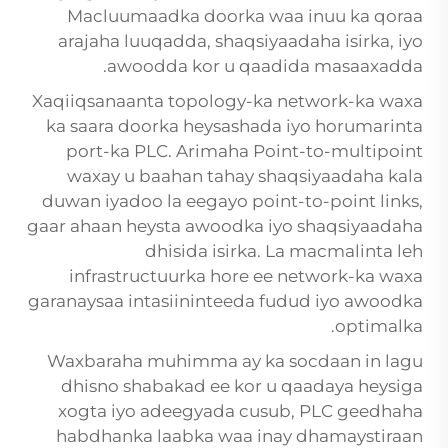
Macluumaadka doorka waa inuu ka qoraa
arajaha luuqadda, shaqsiyaadaha isirka, iyo
awoodda kor u qaadida masaaxadda.
Xaqiiqsanaanta topology-ka network-ka waxa
ka saara doorka heysashada iyo horumarinta
port-ka PLC. Arimaha Point-to-multipoint
waxay u baahan tahay shaqsiyaadaha kala
duwan iyadoo la eegayo point-to-point links,
gaar ahaan heysta awoodka iyo shaqsiyaadaha
dhisida isirka. La macmalinta leh
infrastructuurka hore ee network-ka waxa
garanaysaa intasiininteeda fudud iyo awoodka
optimalka.
Waxbaraha muhimma ay ka socdaan in lagu
dhisno shabakad ee kor u qaadaya heysiga
xogta iyo adeegyada cusub, PLC geedhaha
habdhanka laabka waa inay dhamaystiraan