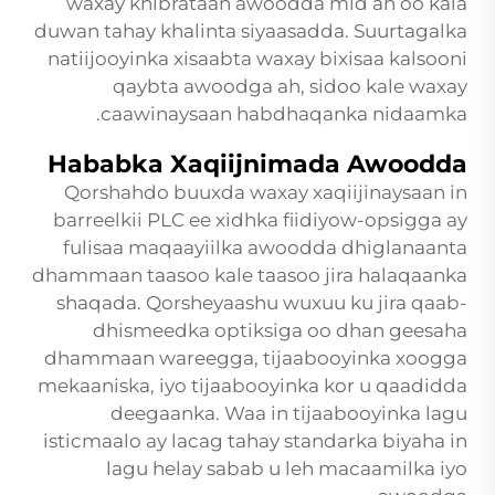
waxay khibrataan awoodda mid ah oo kala
duwan tahay khalinta siyaasadda. Suurtagalka
natiijooyinka xisaabta waxay bixisaa kalsooni
qaybta awoodga ah, sidoo kale waxay
caawinaysaan habdhaqanka nidaamka.
Hababka Xaqiijnimada Awoodda
Qorshahdo buuxda waxay xaqiijinaysaan in
barreelkii PLC ee xidhka fiidiyow-opsigga ay
fulisaa maqaayiilka awoodda dhiglanaanta
dhammaan taasoo kale taasoo jira halaqaanka
shaqada. Qorsheyaashu wuxuu ku jira qaab-
dhismeedka optiksiga oo dhan geesaha
dhammaan wareegga, tijaabooyinka xoogga
mekaaniska, iyo tijaabooyinka kor u qaadidda
deegaanka. Waa in tijaabooyinka lagu
isticmaalo ay lacag tahay standarka biyaha in
lagu helay sabab u leh macaamilka iyo