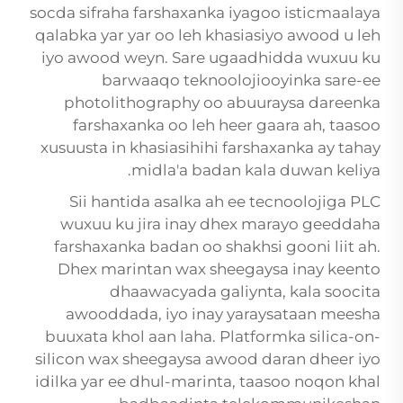
socda sifraha farshaxanka iyagoo isticmaalaya
qalabka yar yar oo leh khasiasiyo awood u leh
iyo awood weyn. Sare ugaadhidda wuxuu ku
barwaaqo teknoolojiooyinka sare-ee
photolithography oo abuuraysa dareenka
farshaxanka oo leh heer gaara ah, taasoo
xusuusta in khasiasihihi farshaxanka ay tahay
midla'a badan kala duwan keliya.
Sii hantida asalka ah ee tecnoolojiga PLC
wuxuu ku jira inay dhex marayo geeddaha
farshaxanka badan oo shakhsi gooni liit ah.
Dhex marintan wax sheegaysa inay keento
dhaawacyada galiynta, kala soocita
awooddada, iyo inay yaraysataan meesha
buuxata khol aan laha. Platformka silica-on-
silicon wax sheegaysa awood daran dheer iyo
idilka yar ee dhul-marinta, taasoo noqon khal