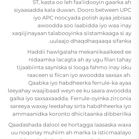
ST, kasta oo leh faa'iidooyin gaarka ah
siyaasadda kala duwan. Dooro between UPC
iyo APC noocyada polish ayaa jebisaa
awoodda soo laabidda iyo waa inay
xaqiijinayaan talabooyinka siistamkaaga si ay
uulaajo dhaqdhaqaaqa sifanka.
Haddii hawlgalaha mekaniikaalkeed ee
nidaamka lacagta ah ay ugu filan tahay
tijaabiinta sayniska si looga fahmo inay isku
raaceen si fiican iyo awoodda saxsax ah.
Qaabka iyo habdheerka ferrule-ka ayaa
leeyahay waajibaad weyn ee ku saara awoodda
galka iyo saxsaxaadda. Ferrule-oyinka zirconia
sareeya waxay leedahay sirta habdhheerka iyo
ammaanidka koronto dhicitaanka dibberilka
Qaadashada dalool ee hortagga laasaska waxa
uu noqonay muhiim ah marka la isticmaalayo