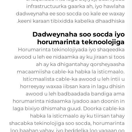
infrastructuurka gaarka ah, iyo hawlaha
dadweynaha ee soo socda oo kale ee waxay
keeni karaan tibixidda kabelka dhaadhiska.
Dadweynaha soo socda iyo
horumarinta teknoolojiga
Horumarinta tekinolojiyada iyo shaqeedka
awood u leh ee nidaamka ay ku jiraan si toos
ah ay ka dhigantahay qorsheyaasha
macaamiisha cable-ka habka la isticmaalo.
Isticmaalista cable-ka awood u leh intii u
horreeyay waxaa iibsan kara in lagu dhisin
awood u leh badbaadada bandiga ama
horumarinta nidaamka iyadoo aan doonin in
laga bixiyo dhismaha guud. Doorka cable-ka
habka la isticmaalo ay ku tiirsan tahay
shacabka tekinolojiga soo socda, horumarinta
loo baahan yahay, iyo beddelka loo yaqaan oo