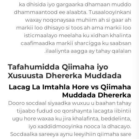
ka dhisida iyo gargaarka dhamaan muddo
dhammaantood ee alaabta. Tusaalooyinkani
waxay noqonaysaa muhiim ah si gaar ah
markii loo dhisayo si toos ah ama markii loo
isticmaalayo meelaha ku xidhan khalinta
caafimaadka markii sharcigga ku saabsan
ilaaliynta aagga ay tahay qalalan.
Tafahumidda Qiimaha iyo
Xusuusta Dhererka Muddada
Lacag La Imtahla Hore vs Qiimaha
Muddada Dhererka
Dooro socdaal siyaadka wuxuu u baahan tahay
tijaabo fudud oo qorshaynta lacagta iibintii
ugu hore waxaa ku jira khalafinta, beddelinta,
iyo xaddidmooyinka nooca la dhacayo.
Socdaalka sareeya aynu leeyihiin qiimaha sare