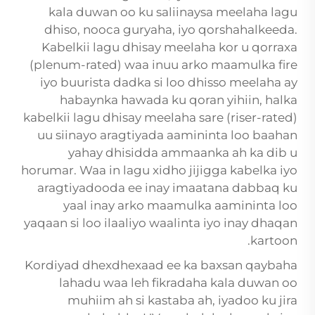
kala duwan oo ku saliinaysa meelaha lagu
dhiso, nooca guryaha, iyo qorshahalkeeda.
Kabelkii lagu dhisay meelaha kor u qorraxa
(plenum-rated) waa inuu arko maamulka fire
iyo buurista dadka si loo dhisso meelaha ay
habaynka hawada ku qoran yihiin, halka
kabelkii lagu dhisay meelaha sare (riser-rated)
uu siinayo aragtiyada aamininta loo baahan
yahay dhisidda ammaanka ah ka dib u
horumar. Waa in lagu xidho jijigga kabelka iyo
aragtiyadooda ee inay imaatana dabbaq ku
yaal inay arko maamulka aamininta loo
yaqaan si loo ilaaliyo waalinta iyo inay dhaqan
kartoon.
Kordiyad dhexdhexaad ee ka baxsan qaybaha
lahadu waa leh fikradaha kala duwan oo
muhiim ah si kastaba ah, iyadoo ku jira