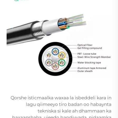
Qorshe isticmaalka waxaa la isbeddeli kara in
lagu qiimeeyo tiro badan oo habaynta
tekniska si kale ah dhammaan ka
baxaanshaha, ujeedo bandiyyada, nidaamka