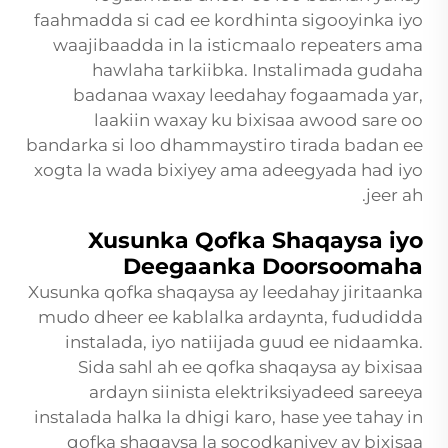
faahmadda si cad ee kordhinta sigooyinka iyo
waajibaadda in la isticmaalo repeaters ama
hawlaha tarkiibka. Instalimada gudaha
badanaa waxay leedahay fogaamada yar,
laakiin waxay ku bixisaa awood sare oo
bandarka si loo dhammaystiro tirada badan ee
xogta la wada bixiyey ama adeegyada had iyo
jeer ah.
Xusunka Qofka Shaqaysa iyo
Deegaanka Doorsoomaha
Xusunka qofka shaqaysa ay leedahay jiritaanka
mudo dheer ee kablalka ardaynta, fududidda
instalada, iyo natiijada guud ee nidaamka.
Sida sahl ah ee qofka shaqaysa ay bixisaa
ardayn siinista elektriksiyadeed sareeya
instalada halka la dhigi karo, hase yee tahay in
qofka shaqaysa la socodkaniyey ay bixisaa