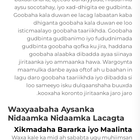
aysu socotahay, iyo xad-dhigita ee gudbinta.
Goobaha kala duwan ee lacag labaatan kaba
dhiganta goobaha kala duwan ee loo
isticmaalayo goobaha taariikhda. Goobaha
gudbinta gudbanimo iyo fududnimada
gudbinta goobaha qofka ku jira, haddana
goobaha alaabka dibadda ayaa siinaya
jiritaanka iyo ammaanka hawa. Wargoynta
maamulka danbe ayaa oftof ah u baahan in
lagu daro goobaha taariikhda iyo dibadda si
loo sameeyo isku dulqaanshaha buuxda
kooxaha koronto jiritaanka jaro jaro.
Waxyaabaha Aysanka
Nidaamka Nidaamka Lacagta
Xikmadaha Bararka iyo Maalinta
Waxa kale ka mid ah sababta ugu muhiimsan