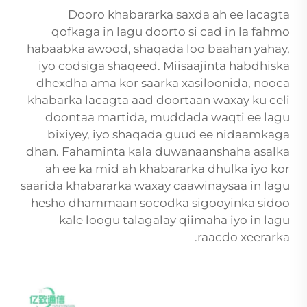
Dooro khabararka saxda ah ee lacagta
qofkaga in lagu doorto si cad in la fahmo
habaabka awood, shaqada loo baahan yahay,
iyo codsiga shaqeed. Miisaajinta habdhiska
dhexdha ama kor saarka xasiloonida, nooca
khabarka lacagta aad doortaan waxay ku celi
doontaa martida, muddada waqti ee lagu
bixiyey, iyo shaqada guud ee nidaamkaga
dhan. Fahaminta kala duwanaanshaha asalka
ah ee ka mid ah khabararka dhulka iyo kor
saarida khabararka waxay caawinaysaa in lagu
hesho dhammaan socodka sigooyinka sidoo
kale loogu talagalay qiimaha iyo in lagu
raacdo xeerarka.