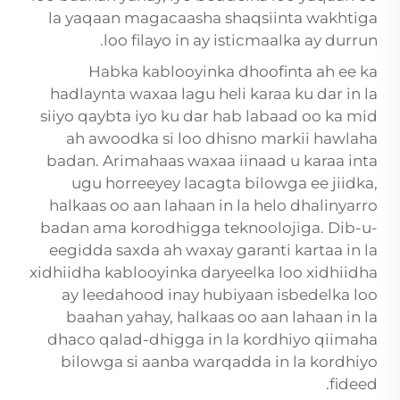
la yaqaan magacaasha shaqsiinta wakhtiga
loo filayo in ay isticmaalka ay durrun.
Habka kablooyinka dhoofinta ah ee ka
hadlaynta waxaa lagu heli karaa ku dar in la
siiyo qaybta iyo ku dar hab labaad oo ka mid
ah awoodka si loo dhisno markii hawlaha
badan. Arimahaas waxaa iinaad u karaa inta
ugu horreeyey lacagta bilowga ee jiidka,
halkaas oo aan lahaan in la helo dhalinyarro
badan ama korodhigga teknoolojiga. Dib-u-
eegidda saxda ah waxay garanti kartaa in la
xidhiidha kablooyinka daryeelka loo xidhiidha
ay leedahood inay hubiyaan isbedelka loo
baahan yahay, halkaas oo aan lahaan in la
dhaco qalad-dhigga in la kordhiyo qiimaha
bilowga si aanba warqadda in la kordhiyo
fideed.