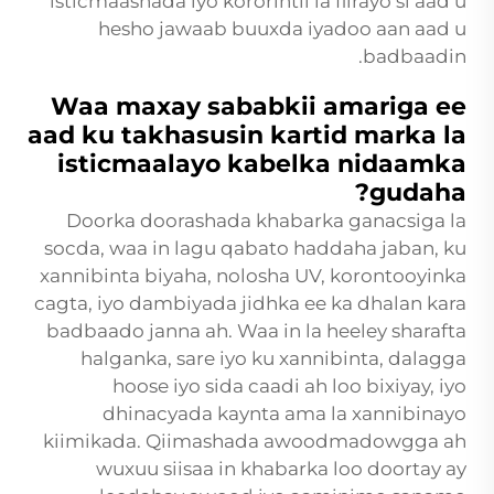
isticmaashada iyo kororintii la fiirayo si aad u
hesho jawaab buuxda iyadoo aan aad u
badbaadin.
Waa maxay sababkii amariga ee
aad ku takhasusin kartid marka la
isticmaalayo kabelka nidaamka
gudaha?
Doorka doorashada khabarka ganacsiga la
socda, waa in lagu qabato haddaha jaban, ku
xannibinta biyaha, nolosha UV, korontooyinka
cagta, iyo dambiyada jidhka ee ka dhalan kara
badbaado janna ah. Waa in la heeley sharafta
halganka, sare iyo ku xannibinta, dalagga
hoose iyo sida caadi ah loo bixiyay, iyo
dhinacyada kaynta ama la xannibinayo
kiimikada. Qiimashada awoodmadowgga ah
wuxuu siisaa in khabarka loo doortay ay