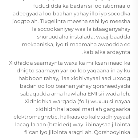
fududidda ka badan si loo isticmaalo
adeegyada loo baahan yahay illo iyo socodka
joogto ah. Tixgelinta meesha sahl iyo meesha
la socodkaniyey waa la istaaganyahay
shuruudaha instalada, waajibaadda
mekaaniska, iyo tilmaamaha awoodda ee
kablalka ardaynta.
Xidhidda saamaynta waxa ka milksan inaad ka
dhigto saamayn yar oo loo yaqaana in ay ku
habboon tahay, ilaa xidhiyayaal aad u xoog
badan oo loo baahan yahay qorsheedyada
sabaqadda ama hawlaha EMI sii wada leh.
Xidhidhka warqada (foil) wuxuu siinayaa
xidhidh hal abaal mari ah gargaarka
elektromagnetic, halkaas oo kale xidhiyayaal
lacag la'aan (braided) way iibinaysaa jilbinta
fiican iyo jilbinta aragti ah. Qorshooyinka