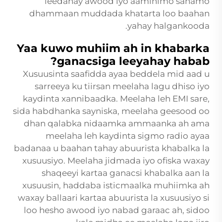
leedahay awood iyo aaminimo sanamo
dhammaan muddada khatarta loo baahan
yahay halgankooda.
Yaa kuwo muhiim ah in khabarka
ganacsiga leeyahay habab?
Xusuusinta saafidda ayaa beddela mid aad u
sarreeya ku tiirsan meelaha lagu dhiso iyo
kaydinta xannibaadka. Meelaha leh EMI sare,
sida habdhanka sayniska, meelaha geesood oo
dhan qalabka nidaamka ammaanka ah ama
meelaha leh kaydinta sigmo radio ayaa
badanaa u baahan tahay abuurista khabalka la
xusuusiyo. Meelaha jidmada iyo ofiska waxay
shaqeeyi kartaa ganacsi khabalka aan la
xusuusin, haddaba isticmaalka muhiimka ah
waxay ballaari kartaa abuurista la xusuusiyo si
loo hesho awood iyo nabad garaac ah, sidoo