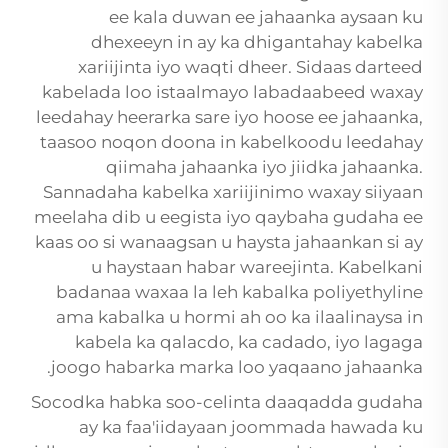
ee kala duwan ee jahaanka aysaan ku
dhexeeyn in ay ka dhigantahay kabelka
xariijinta iyo waqti dheer. Sidaas darteed
kabelada loo istaalmayo labadaabeed waxay
leedahay heerarka sare iyo hoose ee jahaanka,
taasoo noqon doona in kabelkoodu leedahay
qiimaha jahaanka iyo jiidka jahaanka.
Sannadaha kabelka xariijinimo waxay siiyaan
meelaha dib u eegista iyo qaybaha gudaha ee
kaas oo si wanaagsan u haysta jahaankan si ay
u haystaan habar wareejinta. Kabelkani
badanaa waxaa la leh kabalka poliyethyline
ama kabalka u hormi ah oo ka ilaalinaysa in
kabela ka qalacdo, ka cadado, iyo lagaga
joogo habarka marka loo yaqaano jahaanka.
Socodka habka soo-celinta daaqadda gudaha
ay ka faa'iidayaan joommada hawada ku