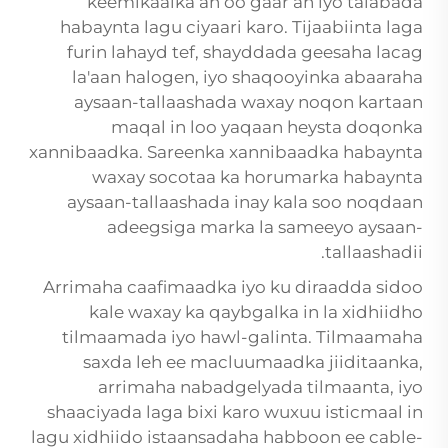
keemikaalka ah oo gaar ah iyo talabada
habaynta lagu ciyaari karo. Tijaabiinta laga
furin lahayd tef, shayddada geesaha lacag
la'aan halogen, iyo shaqooyinka abaaraha
aysaan-tallaashada waxay noqon kartaan
maqal in loo yaqaan heysta doqonka
xannibaadka. Sareenka xannibaadka habaynta
waxay socotaa ka horumarka habaynta
aysaan-tallaashada inay kala soo noqdaan
adeegsiga marka la sameeyo aysaan-
tallaashadii.
Arrimaha caafimaadka iyo ku diraadda sidoo
kale waxay ka qaybgalka in la xidhiidho
tilmaamada iyo hawl-galinta. Tilmaamaha
saxda leh ee macluumaadka jiiditaanka,
arrimaha nabadgelyada tilmaanta, iyo
shaaciyada laga bixi karo wuxuu isticmaal in
lagu xidhiido istaansadaha habboon ee cable-