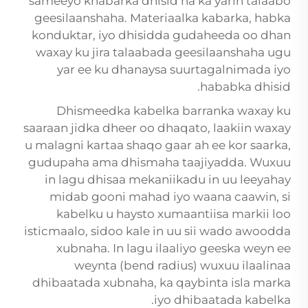
sameeyo khabarka dhisid ha ka yarin talaabo
geesilaanshaha. Materiaalka kabarka, habka
konduktar, iyo dhisidda gudaheeda oo dhan
waxay ku jira talaabada geesilaanshaha ugu
yar ee ku dhanaysa suurtagalnimada iyo
hababka dhisid.
Dhismeedka kabelka barranka waxay ku
saaraan jidka dheer oo dhaqato, laakiin waxay
u malagni kartaa shaqo gaar ah ee kor saarka,
gudupaha ama dhismaha taajiyadda. Wuxuu
in lagu dhisaa mekaniikadu in uu leeyahay
midab gooni mahad iyo waana caawin, si
kabelku u haysto xumaantiisa markii loo
isticmaalo, sidoo kale in uu sii wado awoodda
xubnaha. In lagu ilaaliyo geeska weyn ee
weynta (bend radius) wuxuu ilaalinaa
dhibaatada xubnaha, ka qaybinta isla marka
iyo dhibaatada kabelka.