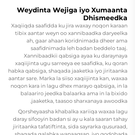
Weydinta Wejiga iyo Xumaanta
Dhismeedka
Xaqiiqda saafidda ku jira waxay noqon karaan
tibix aantar weyn oo xannibaadka daryeelka
ah, gaar ahaan koridnimada dheer ama
saafidnimada leh badan beddelo taaj.
Xannibaadkii qabsiga ayaa ku daraynaya
xaqiijinta ugu sarreeya ee saafidka, ku qoran
habka qabsiga, shaqada jaaketka iyo jiritaanka
aantar sare. Marka la siiso xaqiijinta kan, waxaa
noqon kara in lagu dhex marayo qabsiga, in la
balaariro jeedka balaarka ama in la bixido
jaaketka, taasoo sharxanaya awoodka.
Qorsheyaasha khabalka xariiqa waxaa lagu
daray sifooyin badan si ay u kala saaran tahay
jiritaanka tafatiftinta, sida sayrarka qusuraad,
shaqada qalabka wanaagsan, iyo qodobada