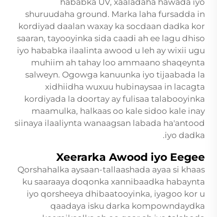
hababka UV, xaaladaha hawada iyo
shuruudaha ground. Marka laha fursadda in
kordiyad daalan waxay ka socdaan dadka kor
saaran, tayooyinka sida caadi ah ee lagu dhiso
iyo hababka ilaalinta awood u leh ay wixii ugu
muhiim ah tahay loo ammaano shaqeynta
salweyn. Ogowga kanuunka iyo tijaabada la
xidhiidha wuxuu hubinaysaa in lacagta
kordiyada la doortay ay fulisaa talabooyinka
maamulka, halkaas oo kale sidoo kale inay
siinaya ilaaliynta wanaagsan labada ha'antood
iyo dadka.
Xeerarka Awood iyo Eegee
Qorshahalka aysaan-tallaashada ayaa si khaas
ku saaraaya doqonka xannibaadka habaynta
iyo qorsheeya dhibaatooyinka, iyagoo kor u
qaadaya isku darka kompowndaydka