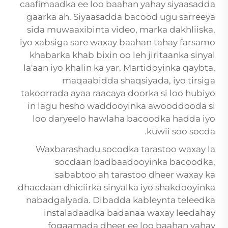
caafimaadka ee loo baahan yahay siyaasadda
gaarka ah. Siyaasadda bacood ugu sarreeya
sida muwaaxibinta video, marka dakhliiska,
iyo xabsiga sare waxay baahan tahay farsamo
khabarka khab bixin oo leh jiritaanka sinyal
la'aan iyo khalin ka yar. Martidoyinka qaybta,
maqaabidda shaqsiyada, iyo tirsiga
takoorrada ayaa raacaya doorka si loo hubiyo
in lagu hesho waddooyinka awooddooda si
loo daryeelo hawlaha bacoodka hadda iyo
kuwii soo socda.
Waxbarashadu socodka tarastoo waxay la
socdaan badbaadooyinka bacoodka,
sababtoo ah tarastoo dheer waxay ka
dhacdaan dhiciirka sinyalka iyo shakdooyinka
nabadgalyada. Dibadda
kableynta teleedka
instaladaadka badanaa waxay leedahay
fogaamada dheer ee loo baahan yahay