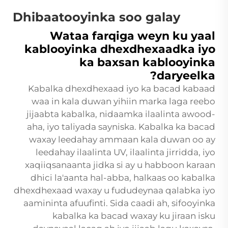
Dhibaatooyinka soo galay
Wataa farqiga weyn ku yaal
kablooyinka dhexdhexaadka iyo
ka baxsan kablooyinka
daryeelka?
Kabalka dhexdhexaad iyo ka bacad kabaad
waa in kala duwan yihiin marka laga reebo
jijaabta kabalka, nidaamka ilaalinta awood-
aha, iyo taliyada sayniska. Kabalka ka bacad
waxay leedahay ammaan kala duwan oo ay
leedahay ilaalinta UV, ilaalinta jirridda, iyo
xaqiiqsanaanta jidka si ay u habboon karaan
dhici la'aanta hal-abba, halkaas oo kabalka
dhexdhexaad waxay u fududeynaa qalabka iyo
aamininta afuufinti. Sida caadi ah, sifooyinka
kabalka ka bacad waxay ku jiraan isku