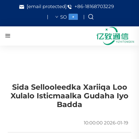
[email protected]
+86-18168703229
SO
Sida Sellooleedka Xariiqa Loo
Xulalo Isticmaalka Gudaha Iyo
Badda
2026-01-19 10:00:00