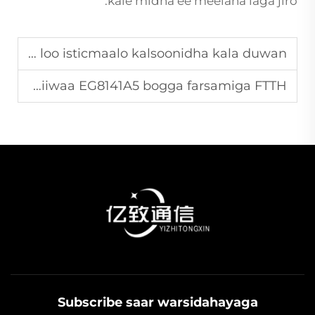
kale midha ee meelaha laga jiro.
Sida tilmaamada sayidka lacagta loo qandaraaro si loo isticmaalo kalsoonidha kala duwan
Sida ISP-ka loo siiwaa EG8141A5 bogga farsamiga FTTH
Subscribe saar warsidahayaga