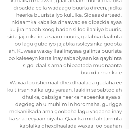
kabalka dhaawac, gaar ahaan dhul-kabaabka
dibadda ee la wadaago buurta direen, jiidka
heerka buurista iyo kululka. Sidaas darteed,
nidaamka kabalka dhaawac ee dibadda ayaa
ku jira habab xoog badan si loo ilaaliyo buuris,
sida jajabka in la saaro buuris, qalabka ilaalinta
oo lagu gubo iyo jajabka isoleysinka goobta
ah. Kuwaas waxay ilaalinaysaa galinta buurista
oo kaleeeyn karta inay sababiyaan ka qaybinta
sigo, daalis ama dhibaatada mudnaanta
buuxda mar kale.
Waxaa loo isticmaal dhexdhaalada gudaha ee
ku tiirsan xalka ugu yaraan, laakiin sababtoo ah
dhulka, qabsiga heerka habeenka ayaa si
degdeg ah u muhiim in horomaha, gurigga
mekaniikada ama goobaha lagu yaqaana inay
ka shaqeeyaan biyaha. Qaar ka mid ah tarrinta
kablalka dhexdhaalada waxaa loo baahan