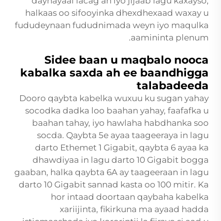
daynayaal lacag ah iyo jijaab lagu kaxayso,
halkaas oo sifooyinka dhexdhexaad waxay u
fududeynaan fududnimada weyn iyo maqulka
aamininta plenum.
Sidee baan u maqbalo nooca
kabalka saxda ah ee baandhigga
talabadeeda
Dooro qaybta kabelka wuxuu ku sugan yahay
socodka dadka loo baahan yahay, faafafka u
baahan tahay, iyo hawlaha habdhanka soo
socda. Qaybta 5e ayaa taageeraya in lagu
darto Ethemet 1 Gigabit, qaybta 6 ayaa ka
dhawdiyaa in lagu darto 10 Gigabit bogga
gaaban, halka qaybta 6A ay taageeraan in lagu
darto 10 Gigabit sannad kasta oo 100 mitir. Ka
hor intaad doortaan qaybaha kabelka
xariijinta, fikirkuna ma ayaad hadda