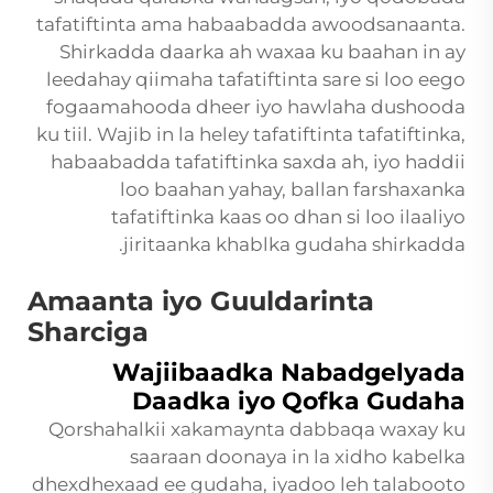
tafatiftinta ama habaabadda awoodsanaanta.
Shirkadda daarka ah waxaa ku baahan in ay
leedahay qiimaha tafatiftinta sare si loo eego
fogaamahooda dheer iyo hawlaha dushooda
ku tiil. Wajib in la heley tafatiftinta tafatiftinka,
habaabadda tafatiftinka saxda ah, iyo haddii
loo baahan yahay, ballan farshaxanka
tafatiftinka kaas oo dhan si loo ilaaliyo
jiritaanka khablka gudaha shirkadda.
Amaanta iyo Guuldarinta
Sharciga
Wajiibaadka Nabadgelyada
Daadka iyo Qofka Gudaha
Qorshahalkii xakamaynta dabbaqa waxay ku
saaraan doonaya in la xidho kabelka
dhexdhexaad ee gudaha, iyadoo leh talabooto