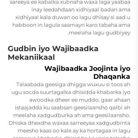
sareeya ee kabalka xubnaha waxa laga yaabaa
inay leedahdaan xidhiyaal badan ama
xidhiyaal kala duwan oo lagu dhisay si aad u
habboon in lagula saamayn karo tabaha ama
meelaha lagu gudbiyey.
Gudbin iyo Wajibaadka
Mekaniikaal
Wajibaadka Joojinta iyo
Dhaqanka
Talaabada geesiga dhigga wuxuu si toos ah
ugu socda suurtagalka dhisidda khabarka iyo
awoodka dheer ee muddo, gaar ahaan
istaajadda ku saabsan geesilaansho qalbi ah
meelaha xadgudburka ah ama geesilaansho.
Dhiska dhexdha waxaa sarreeyaa xadgudbinta
meesho kaas oo kale ay ka hortagaa in lagu