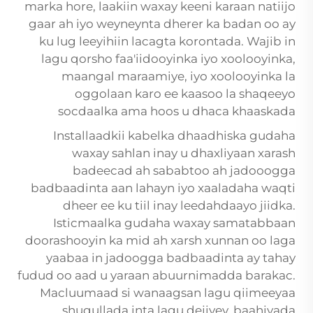
marka hore, laakiin waxay keeni karaan natiijo
gaar ah iyo weyneynta dherer ka badan oo ay
ku lug leeyihiin lacagta korontada. Wajib in
lagu qorsho faa'iidooyinka iyo xoolooyinka,
maangal maraamiye, iyo xoolooyinka la
oggolaan karo ee kaasoo la shaqeeyo
socdaalka ama hoos u dhaca khaaskada
Installaadkii kabelka dhaadhiska gudaha
waxay sahlan inay u dhaxliyaan xarash
badeecad ah sababtoo ah jadooogga
badbaadinta aan lahayn iyo xaaladaha waqti
dheer ee ku tiil inay leedahdaayo jiidka.
Isticmaalka gudaha waxay samatabbaan
doorashooyin ka mid ah xarsh xunnan oo laga
yaabaa in jadoogga badbaadinta ay tahay
fudud oo aad u yaraan abuurnimadda barakac.
Macluumaad si wanaagsan lagu qiimeeyaa
shuqullada inta lagu dejiyey, baahiyada