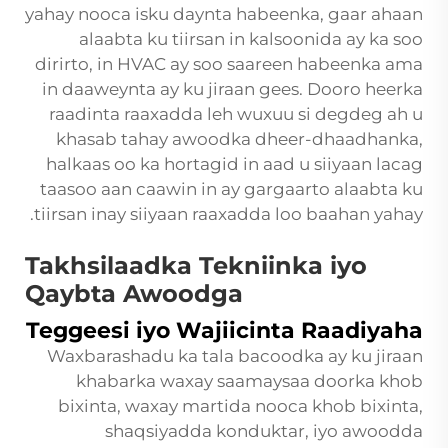
yahay nooca isku daynta habeenka, gaar ahaan
alaabta ku tiirsan in kalsoonida ay ka soo
dirirto, in HVAC ay soo saareen habeenka ama
in daaweynta ay ku jiraan gees. Dooro heerka
raadinta raaxadda leh wuxuu si degdeg ah u
khasab tahay awoodka dheer-dhaadhanka,
halkaas oo ka hortagid in aad u siiyaan lacag
taasoo aan caawin in ay gargaarto alaabta ku
tiirsan inay siiyaan raaxadda loo baahan yahay.
Takhsilaadka Tekniinka iyo
Qaybta Awoodga
Teggeesi iyo Wajiicinta Raadiyaha
Waxbarashadu ka tala bacoodka ay ku jiraan
khabarka waxay saamaysaa doorka khob
bixinta, waxay martida nooca khob bixinta,
shaqsiyadda konduktar, iyo awoodda