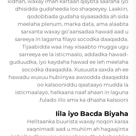
xidhan, waxay iman kartaan qaybta saaraha iyo
dhisidda gudaheeda loo shaqeeyey. Laakiin,
qodobbada gudaha siyaasadda ah sida
meelaha plenum, marka data, ama alaabta
sarxanta waxay go’aansadaa hawad aad u
sareeya in lagama filayo socodka daaqadda.
Tijaabidda waa inay xisaabto mugga ugu
sarreeya ee la isticmaalo, addadka hawad-
guduudka, iyo kaydaha hawad ee leh meelaha
socodka daaqadda. Xusuusta saxda ah ee
hawadu wuxuu hubiinyaa awoodda daaqadda
oo kalsooniddu qaataayo mudda la
isticmaalayo, halkaana naaf ahaan in laguna
fulado illo ama ka dhasha kalsooni.
Iila iyo Bacda Biyaha
Helitaanka buurista waxay noqon karaa
xaqnimadi aad u muhiim ah hagaajinta