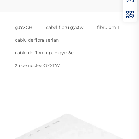
gJYXCH
cabel fibru gyxtw
fibru om 1
cablu de fibra aerian
cablu de fibru optic gytc8c
24 de nuclee GYXTW