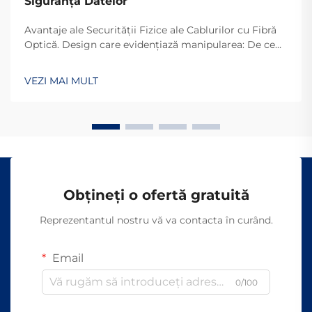
Siguranța Datelor
Avantaje ale Securității Fizice ale Cablurilor cu Fibră
Optică. Design care evidențiază manipularea: De ce
Fibrilele Optice sunt Dificil de interceptat. Motivul
pentru care cablurile cu fibră optică sunt atât de greu
VEZI MAI MULT
de accesat este acela că ele transmit datele prin
lumină, în loc de semnale electrice, cum ar fi cele de
la al...
Obțineți o ofertă gratuită
Reprezentantul nostru vă va contacta în curând.
Email
0/100