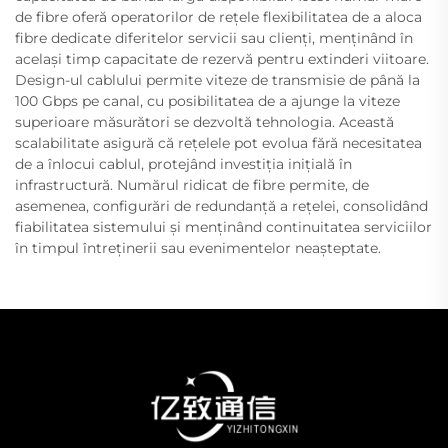
de fibre oferă operatorilor de rețele flexibilitatea de a aloca
fibre dedicate diferitelor servicii sau clienți, menținând în
același timp capacitate de rezervă pentru extinderi viitoare.
Design-ul cablului permite viteze de transmisie de până la
100 Gbps pe canal, cu posibilitatea de a ajunge la viteze
superioare măsurători se dezvoltă tehnologia. Această
scalabilitate asigură că rețelele pot evolua fără necesitatea
de a înlocui cablul, protejând investiția inițială în
infrastructură. Numărul ridicat de fibre permite, de
asemenea, configurări de redundanță a rețelei, consolidând
fiabilitatea sistemului și menținând continuitatea serviciilor
în timpul întreținerii sau evenimentelor neașteptate.