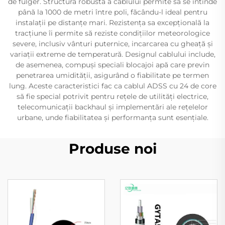
de fulger. Structura robustă a cablului permite să se întinde
până la 1000 de metri între poli, făcându-l ideal pentru
instalații pe distanțe mari. Rezistența sa excepțională la
tracțiune îi permite să reziste condițiilor meteorologice
severe, inclusiv vânturi puternice, incarcarea cu gheață și
variații extreme de temperatură. Designul cablului include,
de asemenea, compuși speciali blocajoi apă care previn
penetrarea umidității, asigurând o fiabilitate pe termen
lung. Aceste caracteristici fac ca cablul ADSS cu 24 de core
să fie special potrivit pentru rețele de utilități electrice,
telecomunicații backhaul și implementări ale rețelelor
urbane, unde fiabilitatea și performanța sunt esențiale.
Produse noi