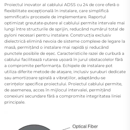
Proiectul inovator al cablului ADSS cu 24 de core oferă o
flexibilitate excepțională în instalare, care simplifică
semnificativ procesele de implementare. Raportul
optimizat greutate-putere al cablului permite intervale mai
lungi între structurile de sprijin, reducând numărul total de
pyloni necesari pentru instalare. Construcția exclusiv
dielectrică elimină nevoia de sisteme complexe de legare la
masă, permițând o instalare mai rapidă și reducând
punctele posibile de eșec. Caracteristicile razei de curbură a
cablului facilitează rutarea ușoară în jurul obstacolelor fără
a compromite performanța. Echipele de instalare pot
utiliza diferite metode de atașare, inclusiv șuruburi dedicate
sau amortizoare spirală a vibrațiilor, adaptându-se
cerințelor specifice proiectului. Proiectul cablului permite,
de asemenea, acces în mijlocul intervalei, permițând
conexiuni secundare fără a compromite integritatea liniei
principale.