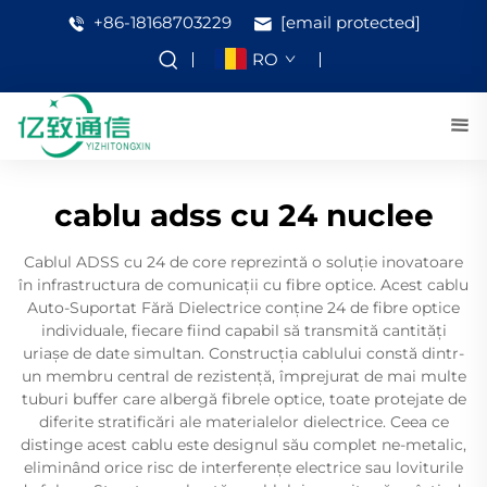
+86-18168703229
[email protected]
RO
cablu adss cu 24 nuclee
Cablul ADSS cu 24 de core reprezintă o soluție inovatoare
în infrastructura de comunicații cu fibre optice. Acest cablu
Auto-Suportat Fără Dielectrice conține 24 de fibre optice
individuale, fiecare fiind capabil să transmită cantități
uriașe de date simultan. Construcția cablului constă dintr-
un membru central de rezistență, împrejurat de mai multe
tuburi buffer care albergă fibrele optice, toate protejate de
diferite stratificări ale materialelor dielectrice. Ceea ce
distinge acest cablu este designul său complet ne-metalic,
eliminând orice risc de interferențe electrice sau loviturile