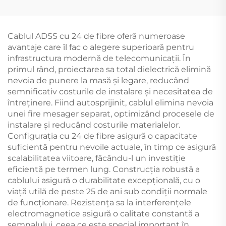
RJ11, 2x USB
Cablul ADSS cu 24 de fibre oferă numeroase
avantaje care îl fac o alegere superioară pentru
infrastructura modernă de telecomunicații. În
primul rând, proiectarea sa total dielectrică elimină
nevoia de punere la masă și legare, reducând
semnificativ costurile de instalare și necesitatea de
întreținere. Fiind autosprijinit, cablul elimina nevoia
unei fire mesager separat, optimizând procesele de
instalare și reducând costurile materialelor.
Configurația cu 24 de fibre asigură o capacitate
suficientă pentru nevoile actuale, în timp ce asigură
scalabilitatea viitoare, făcându-l un investiție
eficientă pe termen lung. Construcția robustă a
cablului asigură o durabilitate excepțională, cu o
viață utilă de peste 25 de ani sub condiții normale
de funcționare. Rezistența sa la interferențele
electromagnetice asigură o calitate constantă a
semnalului, ceea ce este special important în