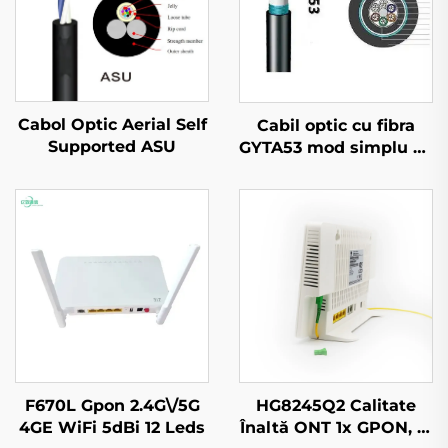
Cabol Optic Aerial Self
Cabil optic cu fibra
Supported ASU
GYTA53 mod simplu cu
tamponaj strâmt
F670L Gpon 2.4G\/5G
HG8245Q2 Calitate
4GE WiFi 5dBi 12 Leds
Înaltă ONT 1x GPON, 1x