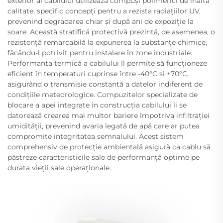
exterior al cabilului utilizează compuși polimerici de înaltă
calitate, specific concepți pentru a rezista radiațiilor UV,
prevenind degradarea chiar și după ani de expoziție la
soare. Această stratifică protectivă prezintă, de asemenea, o
rezistență remarcabilă la expunerea la substanțe chimice,
făcându-l potrivit pentru instalare în zone industriale.
Performanța termică a cabilului îl permite să funcționeze
eficient în temperaturi cuprinse între -40°C și +70°C,
asigurând o transmisie constantă a datelor indiferent de
condițiile meteorologice. Compuzitelor specializate de
blocare a apei integrate în construcția cabilului li se
datorează crearea mai multor bariere împotriva infiltrației
umidității, prevenind avaria legată de apă care ar putea
compromite integritatea semnalului. Acest sistem
comprehensiv de protecție ambientală asigură ca cablu să
păstreze caracteristicile sale de performanță optime pe
durata vieții sale operaționale.