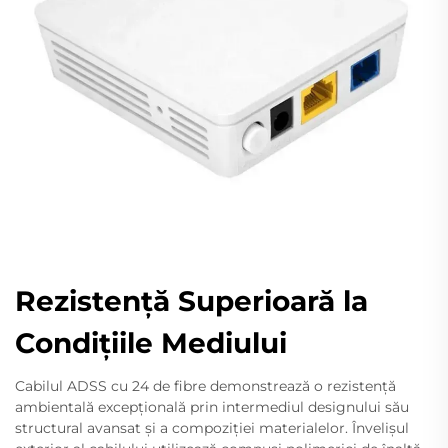
Rezistență Superioară la
Condițiile Mediului
Cabilul ADSS cu 24 de fibre demonstrează o rezistență
ambientală excepțională prin intermediul designului său
structural avansat și a compoziției materialelor. Învelișul