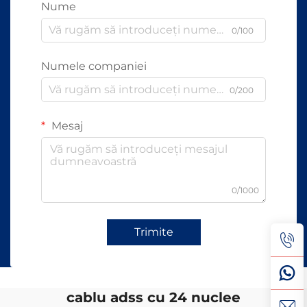
Nume
0/100
Numele companiei
0/200
Mesaj
0/1000
Trimite
cablu adss cu 24 nuclee